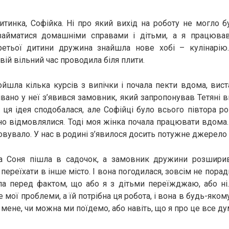
итинка, Софійка. Ні про який вихід на роботу не могло б
айматися домашніми справами і дітьми, а я працював
етьої дитини дружина знайшла нове хобі – кулінарію
свій вільний час проводила біля плити.
йшла кілька курсів з випічки і почала пекти вдома, вис
вано у неї з’явився замовник, який запропонував Тетяні в
 ця ідея сподобалася, але Софійці було всього півтора ро
но відмовлялися. Тоді моя жінка почала працювати вдома.
вувало. У нас в родині з’явилося досить потужне джерело 
 Соня пішла в садочок, а замовник дружини розшири
переїхати в інше місто. І вона погодилася, зовсім не пор
а перед фактом, що або я з дітьми переїжджаю, або ні.
 мої проблеми, а їй потрібна ця робота, і вона в будь-яком
 мене, чи можна ми поїдемо, або навіть, що я про це все д