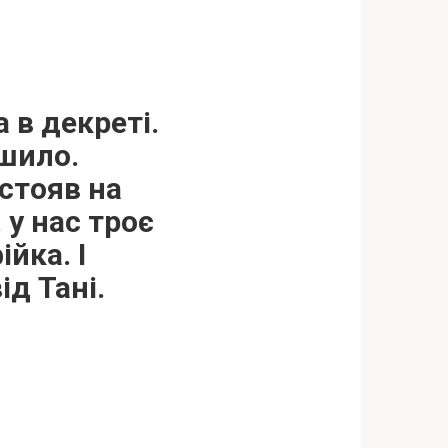
 в декреті.
ішило.
 стояв на
 у нас троє
йка. І
ід Тані.