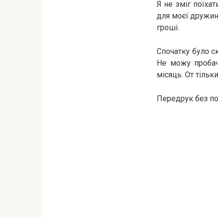
Я не зміг поїхат
для моєї дружин
гроші.
Спочатку було с
Не можу пробач
місяць. От тільк
Передрук без по