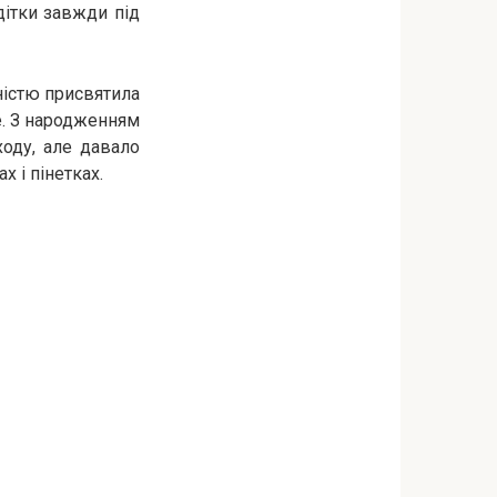
дітки завжди під
істю присвятила
е. З народженням
ходу, але давало
 і пінетках.