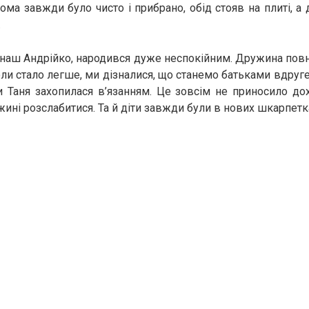
ома завжди було чисто і прибрано, обід стояв на плиті, а 
.
наш Андрійко, народився дуже неспокійним. Дружина повн
коли стало легше, ми дізналися, що станемо батьками вдруг
 Таня захопилася в’язанням. Це зовсім не приносило до
ні розслабитися. Та й діти завжди були в нових шкарпетках