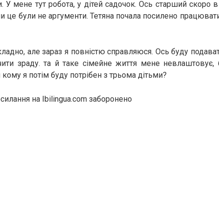
и. У мене тут робота, у дітей садочок. Ось старший скоро 
и це були не аргументи. Тетяна почала посилено працювати
кладно, але зараз я повністю справляюся. Ось буду подават
ити зраду. та й таке сімейне життя мене невлаштовує, 
и кому я потім буду потрібен з трьома дітьми?
силання на Ibilingua.com заборонено