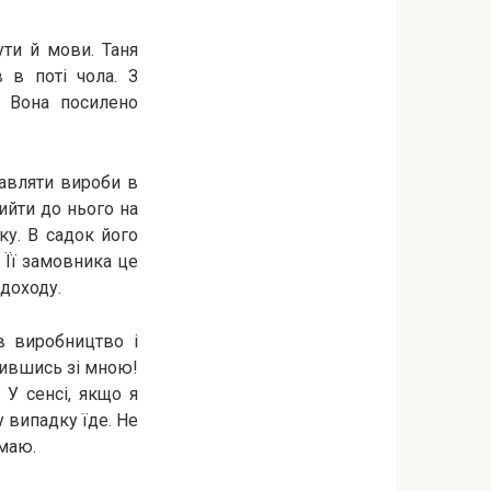
ути й мови. Таня
 в поті чола. З
. Вона посилено
тавляти вироби в
ийти до нього на
ку. В садок його
 Її замовника це
доходу.
в виробництво і
адившись зі мною!
 У сенсі, якщо я
у випадку їде. Не
умаю.