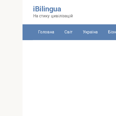
Перейти
iBilingua
до
вмісту
На стику цивілізацій
Головна
Світ
Україна
Біз