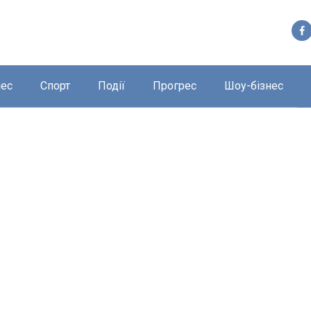
нес
Спорт
Події
Прогрес
Шоу-бізнес