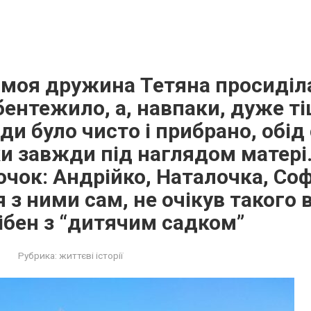
 моя дружина Тетяна просиділа
бентежило, а, навпаки, дуже т
и було чисто і прибрано, обід
тки завжди під наглядом матері.
очок: Андрійко, Наталочка, Софі
з ними сам, не очікув такого в
ібен з “дитячим садком”
Рубрика:
життєві історії