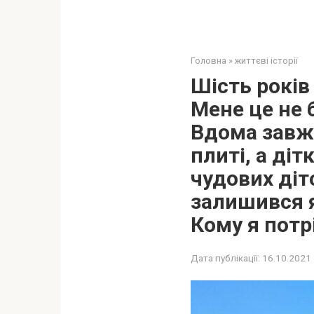
Головна
»
життєві історії
Шість років
Мене це не 
Вдома завжд
плиті, а ді
чудових діт
залишився я 
Кому я потр
Дата публікації:
16.10.2021