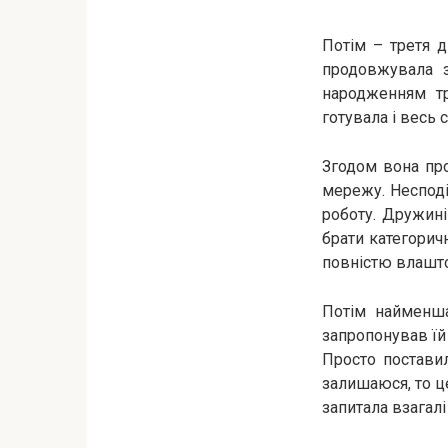
Потім – третя д
продовжувала з
народженням тр
готувала і весь 
Згодом вона про
мережу. Несподі
роботу. Дружині
брати категорич
повністю влашто
Потім найменша
запропонував їй 
Просто поставил
залишаюся, то це
запитала взагалі