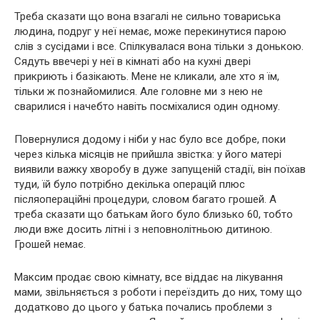
Треба сказати що вона взагалі не сильно товариська
людина, подруг у неї немає, може перекинутися парою
слів з сусідами і все. Спілкувалася вона тільки з донькою.
Сядуть ввечері у неї в кімнаті або на кухні двері
прикриють і базікають. Мене не кликали, але хто я їм,
тільки ж познайомилися. Але головне ми з нею не
сварилися і начебто навіть посміхалися один одному.
Повернулися додому і ніби у нас було все добре, поки
через кілька місяців не прийшла звістка: у його матері
виявили важку хворобу в дуже запущеній стадії, він поїхав
туди, їй було потрібно декілька операцій плюс
післяопераційні процедури, словом багато грошей. А
треба сказати що батькам його було близько 60, тобто
люди вже досить літні і з неповнолітньою дитиною.
Грошей немає.
Максим продає свою кімнату, все віддає на лікування
мами, звільняється з роботи і переїздить до них, тому що
додатково до цього у батька почались проблеми з