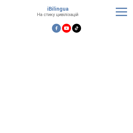
Перейти
iBilingua
до
На стику цивілізацій
вмісту