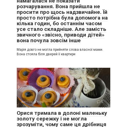
намагалася не показати
розчарування. Вона прийшла не
просити про щось надзвичайне. Їй
просто потрібна була допомога на
кілька годин, бо останнім часом
усе стало складніше. Але замість
звичного «звісно, приводи дітей»
вона почула зовсім інше
Марія довго не могла прийняти слова власної мами.
Вона стояла біля дверей її квартири
життєві історії
0
Орися тримала в долоні маленьку
золоту сережку і не могла
зрозуміти, чому саме ця дрібниця