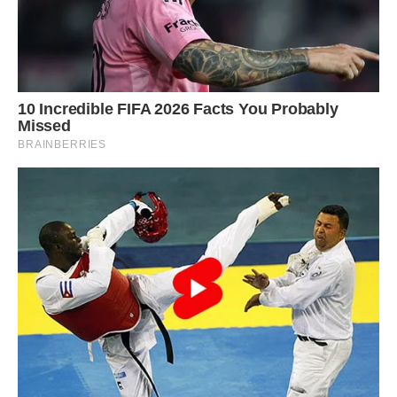
Мені за Максима дуже прикро, але хто я висловлювати їй
таке. Він і сам зауважує за нею це, але прощає їй все, це
ж мама… Загалом, різні в житті ситуації бувають, але що б
там не було, ми як люблячі жінки повинні підтримувати
своїх чоловіків, їм і так не легко між двох вогнів, а якщо
ми ще умови будемо ставити: або я або вона, то взагалі
поставимо коханих у важку ситуацію, навіть якщо
свекруха не права, він все одно її син. І навіть якщо вона
поводиться неправильно, ми повинні її поважати за те що
вона йому життя подарувала.
Передрук без посилання на ibilingua.com – заборонений!
Фото ілюстративне – euroresidentes
Сподобалась стаття? Поділіться з друзями на Facebook