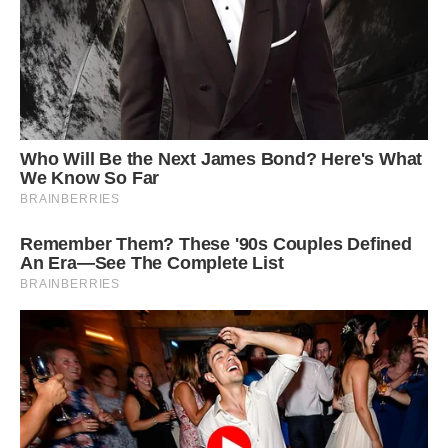
змирилася, адже я жила у них 4 роки, нервує звичайно
часом її неакуратність і те, що удвох з чоловіком буваємо
уривками, але терплю.
Пізніше дізналася, що після мого від’їзду в кімнаті де ми з
чоловіком жили відразу зробили ремонт (як я розумію,
щоб духу нашого там не залишилося) Прикро звичайно,
але я заспокоюю себе тим, що більше ніколи не буду
жити зі свекрухою. Зараз з нею не спілкуюся, дізнаюся як
у неї справи через чоловіка, через нього ж передаю
привіт і все.