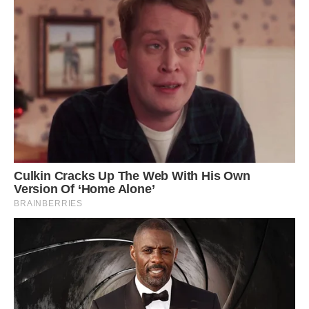
сказала все про що я їй жалілася, причому додала від
себе, що я її ще й слівцями різними обзивала, хоча я собі
ніколи не дозволяла таке говорити.
Так ось я потрапила в незручну ситуацію, спочатку
виправдовувалася, що це було давно і зараз ці проблеми
вже вирішені, потім намагалася пояснити що ніколи не
виражалася в адресу свекрухи, потім сусідці доводила,
що я про неї вже пів року не згадувала і ні в яких їх
плітках НЕ замішана.
Скандал вщух, але свекруха і її дочка від мене
віддалилися. Після цього знову жити стало важко. Косі
погляди і красномовні питання коли я до чоловіка
переїду. Кинула я роботу, поїхала на місяць до своєї мами
відпочила і переїхала до чоловіка, а тут ще сюрприз. Ми
орендуємо однокімнатну квартиру і до нас приїхала жити
сестра чоловіка.
Вона поступила в інститут і буде жити з нами, тому що
гуртожиток їй дали далеко, а їздити туди незручно. Я