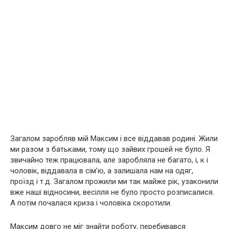
Загалом заробляв мій Максим і все віддавав родині. Жили
ми разом з батьками, тому що зайвих грошей не було. Я
звичайно теж працювала, але заробляла не багато, і, к і
чоловік, віддавала в сім’ю, а залишала нам на одяг,
проїзд і т.д. Загалом прожили ми так майже рік, узаконили
вже наші відносини, весілля не було просто розписалися.
А потім почалася криза і чоловіка скоротили.
Максим довго не міг знайти роботу, перебивався