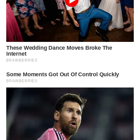
У неї є дочка, яку вона любить і інша дочка їй не потрібна,
не буду більше нав’язуватися. До речі, у неї є ще один син,
старший, який дуже сильно напакостив всій сім’ї, а
батькам більше всіх і зараз з ним ніхто не спілкується, але
свекруха завжди згадує про нього з великою ніжністю, а
кажучи про мого чоловіка вона каже про нього тільки в
матеріальному плані.