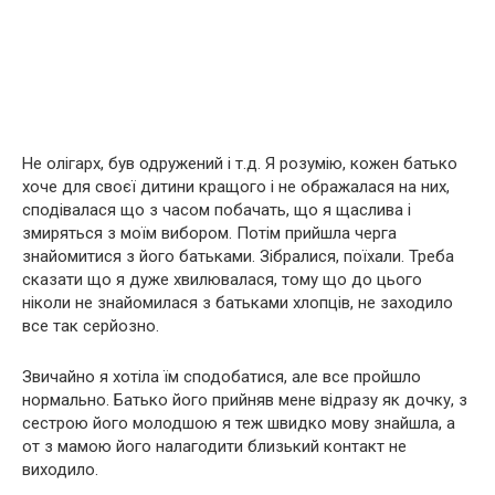
Не олігарх, був одружений і т.д. Я розумію, кожен батько
хоче для своєї дитини кращого і не ображалася на них,
сподівалася що з часом побачать, що я щаслива і
змиряться з моїм вибором. Потім прийшла черга
знайомитися з його батьками. Зібралися, поїхали. Треба
сказати що я дуже хвилювалася, тому що до цього
ніколи не знайомилася з батьками хлопців, не заходило
все так серйозно.
Звичайно я хотіла їм сподобатися, але все пройшло
нормально. Батько його прийняв мене відразу як дочку, з
сестрою його молодшою я теж швидко мову знайшла, а
от з мамою його налагодити близький контакт не
виходило.