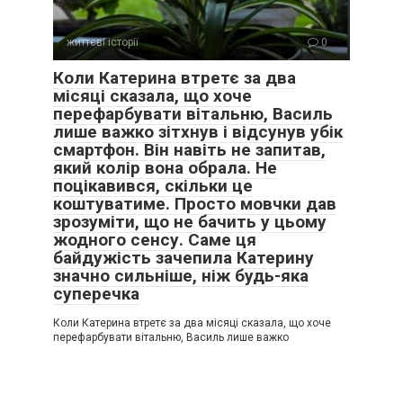
життєві історії
0
Коли Катерина втретє за два
місяці сказала, що хоче
перефарбувати вітальню, Василь
лише важко зітхнув і відсунув убік
смартфон. Він навіть не запитав,
який колір вона обрала. Не
поцікавився, скільки це
коштуватиме. Просто мовчки дав
зрозуміти, що не бачить у цьому
жодного сенсу. Саме ця
байдужість зачепила Катерину
значно сильніше, ніж будь-яка
суперечка
Коли Катерина втретє за два місяці сказала, що хоче
перефарбувати вітальню, Василь лише важко