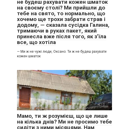
не будеш рахувати кожен шматок
на своєму столі? Ми прийшли до
тебе на свято, то нормально, що
хочемо ще трохи забрати страв і
додому, — сказала сусідка Галина,
тримаючи в руках пакет, який
принесла вже після того, як з’їла
все, що хотіла
— Ми ж не чужі люди, Оксано. Ти ж не будеш рахувати
кожен шматок
життєві історії
0
Мамо, ти ж розумієш, що це лише
на кілька днів? Ми не просимо тебе
сидіти з ними місяцями. Нам