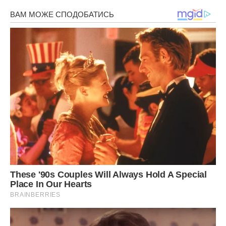
Навіть почало виходити, хоча спочатку дуже важко було.
У нього там спершу не все виходило з роботою і в
розмові зі свекрухою проскакували слівця: “невдаха”, на
що я ображалася, але пам’ятала що сваритися з нею не
потрібно і просто йшла.
Не знаю що це було: перевірка мене або що, але все
почало налагоджуватися. У нього з роботою вирівнялося,
у нас зі свекрухою відносини налагоджувалися. І тут на
тобі! Сусідці, з якою я вже пів року не спілкувалася, щось
про мене сказали і вона прийшла до моєї свекрухи і