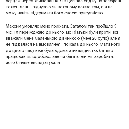
серцем через хвилювання. Я в цей час сиджу на телефоні
кожен день і відчуваю як коханому важко там, а я не
можу навіть підтримати його своєю присутністю.
Максим умовляє мене приїхати. Загалом так пройшло 9
міс, і я переїжджаю до нього, мої батьки були проти, всі
вважали мене маленькою дівчинкою (мені 20 було) але я
не піддалася на вмовляння і поїхала до нього. Мати його
до цього часу вже була вдома з інвалідністю, батько
працював цілодобово, але чи багато він міг заробити,
його більше експлуатували.