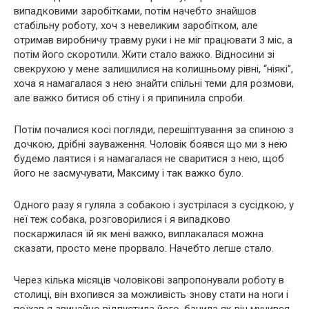
випадковими заробітками, потім начебто знайшов
стабільну роботу, хоч з невеликим заробітком, але
отримав виробничу травму руки і не міг працювати 3 міс, а
потім його скоротили. Жити стало важко. Відносини зі
свекрухою у мене залишилися на колишньому рівні, “ніякі”,
хоча я намагалася з нею знайти спільні теми для розмови,
але важко битися об стіну і я припинила спроби.
Потім почалися косі погляди, перешіптування за спиною з
дочкою, дрібні зауваження. Чоловік боявся що ми з нею
будемо лаятися і я намагалася не сваритися з нею, щоб
його не засмучувати, Максиму і так важко було.
Одного разу я гуляла з собакою і зустрілася з сусідкою, у
неї теж собака, розговорилися і я випадково
поскаржилася їй як мені важко, виплакалася можна
сказати, просто мене прорвало. Начебто легше стало.
Через кілька місяців чоловікові запропонували роботу в
столиці, він вхопився за можливість знову стати на ноги і
поїхав я звичайно відпустила його, бачила як він мучився