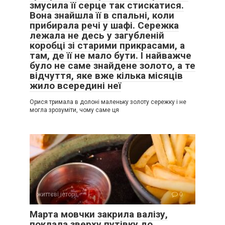
змусила її серце так стискатися.
Вона знайшла її в спальні, коли
прибирала речі у шафі. Сережка
лежала не десь у загубленій
коробці зі старими прикрасами, а
там, де її не мало бути. І найважче
було не саме знайдене золото, а те
відчуття, яке вже кілька місяців
жило всередині неї
Орися тримала в долоні маленьку золоту сережку і не
могла зрозуміти, чому саме ця
життєві історії
0
Марта мовчки закрила валізу,
поклала зверху путівку до