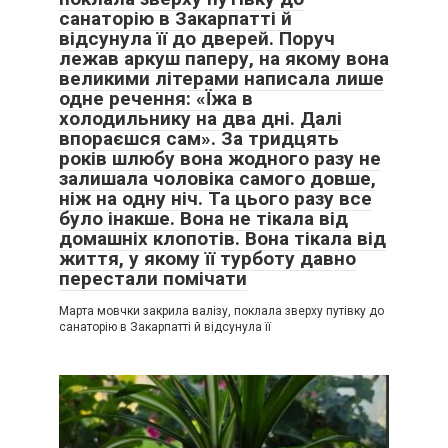
санаторію в Закарпатті й
відсунула її до дверей. Поруч
лежав аркуш паперу, на якому вона
великими літерами написала лише
одне речення: «Їжа в
холодильнику на два дні. Далі
впораєшся сам». За тридцять
років шлюбу вона жодного разу не
залишала чоловіка самого довше,
ніж на одну ніч. Та цього разу все
було інакше. Вона не тікала від
домашніх клопотів. Вона тікала від
життя, у якому її турботу давно
перестали помічати
Марта мовчки закрила валізу, поклала зверху путівку до
санаторію в Закарпатті й відсунула її