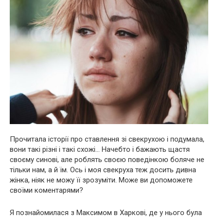
Прочитала історії про ставлення зі свекрухою і подумала,
вони такі різні і такі схожі… Начебто і бажають щастя
своєму синові, але роблять своєю поведінкою боляче не
тільки нам, а й їм. Ось і моя свекруха теж досить дивна
жінка, ніяк не можу її зрозуміти. Може ви допоможете
своїми коментарями?
Я познайомилася з Максимом в Харкові, де у нього була