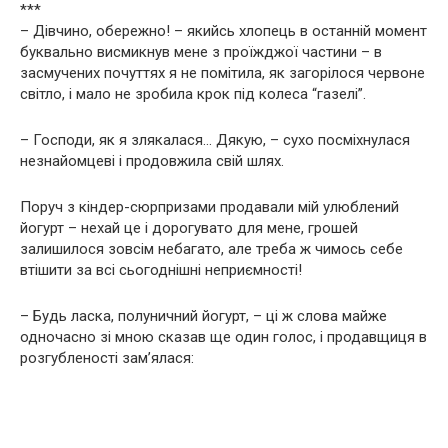
***
– Дівчино, обережно! – якийсь хлопець в останній момент
буквально висмикнув мене з проїжджої частини – в
засмучених почуттях я не помітила, як загорілося червоне
світло, і мало не зробила крок під колеса “газелі”.
– Господи, як я злякалася… Дякую, – сухо посміхнулася
незнайомцеві і продовжила свій шлях.
Поруч з кіндер-сюрпризами продавали мій улюблений
йогурт – нехай це і дорогувато для мене, грошей
залишилося зовсім небагато, але треба ж чимось себе
втішити за всі сьогоднішні неприємності!
– Будь ласка, полуничний йогурт, – ці ж слова майже
одночасно зі мною сказав ще один голос, і продавщиця в
розгубленості зам’ялася: