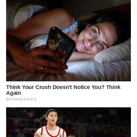
до вікна і більше не промовила ні слова. Ні, не тому, що
мені було неприємно з ним розмовляти. Просто боялася
розплакатися. Такий вже вечір у мене видався – суцільна
невезуха плюс сумні спогади кого хочеш доконають. …
Хлопець не доставав мене розпитуваннями, видно,
зрозумів, що в такому стані мене краще не чіпати. Просто
тихо сидів поруч, а через пару зупинок вийшов. Я зітхнула
з полегшенням, але в глибині душі заворушилося щось,
схоже на жаль. Зі мною так давно не доглядали приємні
молоді люди… Може бути, дарма я так суворо з ним
обійшлася?
***
А, втім, ну їх всіх, похитала я головою. Мені про сина
потрібно думати, а не про вуличні знайомствах.
– Мамо! – Максим з розбігу уткнувся мені в коліна.