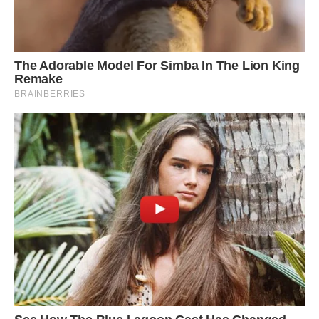
– А у нас? Буде інша сім’я?