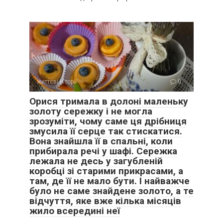
розсміялася.
– Дякуємо. Ти за мною шпигував?
– Ні. Я просто знайшов знайомих в тій хаті, де ти живеш.
Валерія мирного знаєш? Це мій шкільний друг.
Валерій жив у сусідньому під’їзді, я дружила з його
життєві історії
0
дружиною Лесею. Згадавши про це, я чомусь спохмурніла.
Ось, значить, як: він про мене випитував, збирав
Орися тримала в долоні маленьку
інформацію у мене за спиною…
золоту сережку і не могла
зрозуміти, чому саме ця дрібниця
змусила її серце так стискатися.
– Знаєш що, – я повернулася до Кості і сунула йогурт
Вона знайшла її в спальні, коли
йому в руки, – вистачить за мною ходити! І нічого
прибирала речі у шафі. Сережка
шпигувати, моє життя – це мої проблеми!
лежала не десь у загубленій
коробці зі старими прикрасами, а
– Згоден, – спокійно відповів цей непробивний хлопець. –
там, де її не мало бути. І найважче
Ти не кіпішуй. Я тебе для того і чекав сьогодні, щоб
було не саме знайдене золото, а те
запропонувати взяти частину проблем на себе.
відчуття, яке вже кілька місяців
Наприклад, можу забирати твого сина з садка – у мене
жило всередині неї
робота закінчується о четвертій. Так що він собі тільки