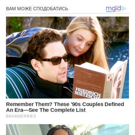
мною “на гарячому”, тобто в обіймах незнайомої шикарної
блондинки, дуже легковажно одягненої і з зручністю
усадженій в моєму улюбленому кріслі, я виключила все
чоловіче плем’я з кола своїх інтересів.
Славіка вигнала, через всі приниження розлучення і
розділ майна пройшла. Закиди батьків в тому, що вони
мене “попереджали”, вислуховую ось уже другий рік. В
результаті з наївної романтичної дівчини перетворилася в
холодну, знаючу життя жінку. Іноді я навіть не впізнаю
себе в дзеркалі. За минулий після розлучення рік у мене
стали зовсім інші очі – з веселих темно-сірих, вони
перетворилися в сталеві крижинки, що випромінюють
тільки холод.
Занурившись у спогади, я машинально крокувала до
зупинки, не помічаючи нічого навколо. Із забуття мене
вивів той же голос: