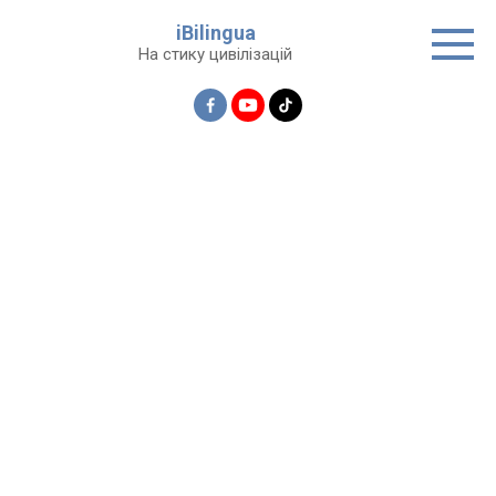
Перейти
iBilingua
до
На стику цивілізацій
вмісту