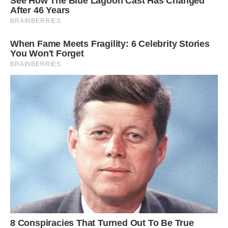
Я навіть зупинилася від несподіванки. Присіла навпочіпки і
заглянула в рідні сірі очі:
– Максиме, а хіба ми з тобою – не сім’я? Ти і я, хіба нам
потрібен ще хтось інший?
– А може… Може, ти одружишся? – зовсім тихо запитав
син, опустивши голову.
Я помовчала, намагаючись перетравити фразу сина.
– По-перше, жінки не одружуються, а виходять заміж, –
обережно почала я. – А по-друге…