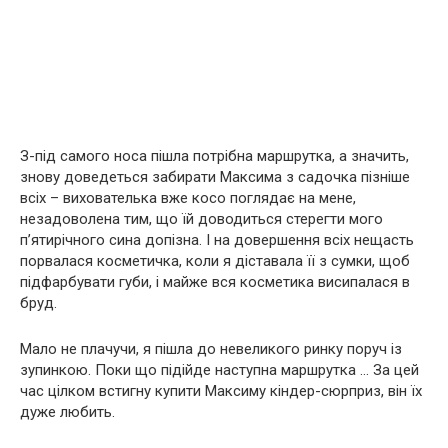
З-під самого носа пішла потрібна маршрутка, а значить,
знову доведеться забирати Максима з садочка пізніше
всіх – вихователька вже косо поглядає на мене,
незадоволена тим, що їй доводиться стерегти мого
п’ятирічного сина допізна. І на довершення всіх нещасть
порвалася косметичка, коли я діставала її з сумки, щоб
підфарбувати губи, і майже вся косметика висипалася в
бруд.
Мало не плачучи, я пішла до невеликого ринку поруч із
зупинкою. Поки що підійде наступна маршрутка … За цей
час цілком встигну купити Максиму кіндер-сюрприз, він їх
дуже любить.