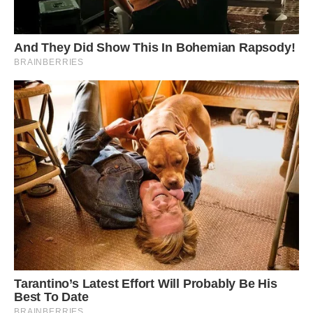
на цю маршрутку сідайте.
Я уважно оглянула його. Ніби й не противний, навіть
симпатичний. Швидше блондин, у всякому разі, світло-
русявий. Очі уважні і серйозні, але посмішка, проте, цілком
щира. І, здається, я йому подобаюся. Інакше навіщо б він
стежив за мною? Але мені-то ні до чого його посмішка і
його очі. І взагалі, не вистачало мені ще опускатися до
вуличних знайомств!