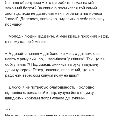
Я в гніві обернулася – хто це робить замах на мій
законний йогурт? За спиною посміхався той самий
хлопець, який не дозволив мені потрапити під колеса
“газелі”. Довелося, звичайно, видавити з себе ввічливу
посмішку:
– Молодій людині віддайте. А мені краще пробийте кефір,
в ньому калорій менше.
– А давайте навпіл – дві баночки мені, а дві вам, ось,
навіть у риму вийшло, – засміявся “рятівник”. Так що він
собі уявляє ?! Подумаєш, смикнув за руку задуману
дівчину, герой! Тепер, напевно, впевнений, що я з
радісним вереском кинуся йому на шию?
– Дякую, я не потребую благодійності, – холодно
відповіла я, взяла свій кефір, сунула його в сумку і
швидкими кроками попрямувала до зупинки.
***
Не можу сказати, що мене розлютило сильніше –