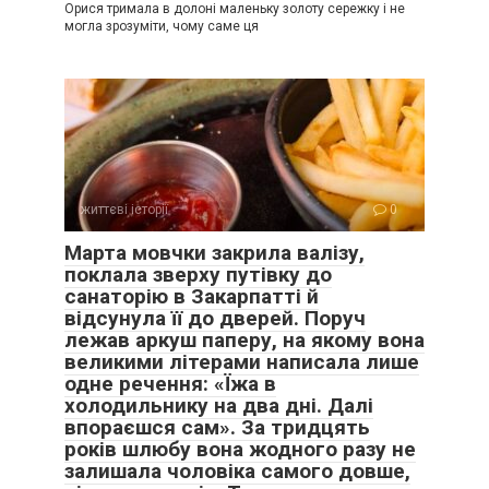
дозволяє, цей “рятувальник”?
Орися тримала в долоні маленьку золоту сережку і не
могла зрозуміти, чому саме ця
Але він не дав мені навіть рота розкрити, впевнено
продовжуючи:
життєві історії
0
Марта мовчки закрила валізу,
поклала зверху путівку до
санаторію в Закарпатті й
відсунула її до дверей. Поруч
лежав аркуш паперу, на якому вона
великими літерами написала лише
одне речення: «Їжа в
холодильнику на два дні. Далі
впораєшся сам». За тридцять
років шлюбу вона жодного разу не
залишала чоловіка самого довше,