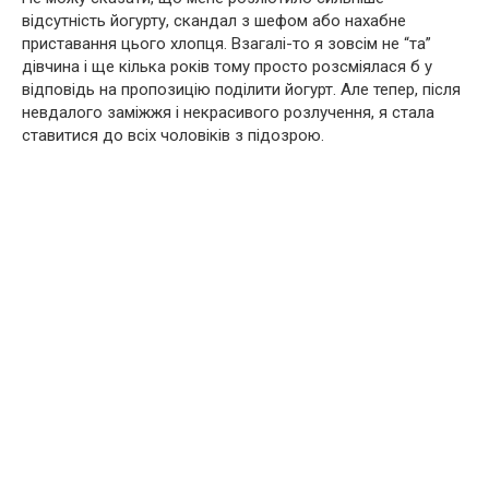
відсутність йогурту, скандал з шефом або нахабне
приставання цього хлопця. Взагалі-то я зовсім не “та”
дівчина і ще кілька років тому просто розсміялася б у
відповідь на пропозицію поділити йогурт. Але тепер, після
невдалого заміжжя і некрасивого розлучення, я стала
ставитися до всіх чоловіків з підозрою.