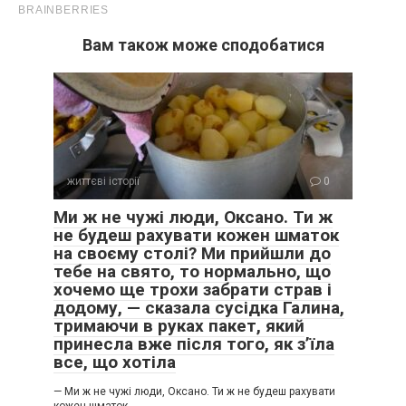
Вам також може сподобатися
життєві історії
0
Ми ж не чужі люди, Оксано. Ти ж
не будеш рахувати кожен шматок
на своєму столі? Ми прийшли до
тебе на свято, то нормально, що
хочемо ще трохи забрати страв і
додому, — сказала сусідка Галина,
тримаючи в руках пакет, який
– Нема за кого, так? – розуміюче підвів очі Максим.
принесла вже після того, як з’їла
все, що хотіла
– Ти розумієш, синок, це дуже складне питання. Якщо в
двох словах – то й справді нема за кого. Адже нам не
— Ми ж не чужі люди, Оксано. Ти ж не будеш рахувати
потрібен хто попало, вірно?