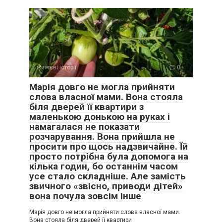
життєві історії
0
Марія довго не могла прийняти
слова власної мами. Вона стояла
біля дверей її квартири з
маленькою донькою на руках і
намагалася не показати
розчарування. Вона прийшла не
просити про щось надзвичайне. Їй
просто потрібна була допомога на
кілька годин, бо останнім часом
усе стало складніше. Але замість
звичного «звісно, приводи дітей»
вона почула зовсім інше
Він простягнув мені упаковку полуничного йогурту,
Марія довго не могла прийняти слова власної мами.
Вона стояла біля дверей її квартири
перев’язану рожевою стрічкою з бантиком, і я мимоволі