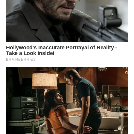
зупинка? Здригнувшись, я підняла очі. Виявляється,
зупинка залишилася позаду, а я чомусь крокую прямо по
калюжах далі. Поруч зі мною, посміхаючись у весь рот,
йде все той же незнайомий хлопець.
– Та ви що, мене переслідуєте, чи що ?! – скипіла я. –
Витягли з проїжджої частини – дякую, запропонували
поділитися йогуртом – чарівно, але скільки можна?
– Ось ваша маршрутка, побігли швидше! – перебив мене
цей приставала, схопив мою руку і потягнув до зупинки.
Справді, моя “десятка” вже гостинно відчинила двері, а я,
ворона, вимовляючи хлопцеві, трохи знову її не
пропустила.
***
Захекавшись, майже впала на вільне місце, і в ту ж
секунду поруч знову виявився той же усміхнений
незнайомець:
– Фух, встигли! Правда ж? А я вже третій день бачу, як ви