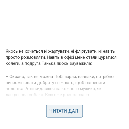
Якось не хочеться ні жартувати, ні фліртувати, ні навіть
просто розмовляти. Навіть в офісі мене стали цуратися
колеги, а подруга Танька якось зауважила:
– Оксано, так не можна. Тобі зараз, навпаки, потрібно
випромінювати доброту і ніжність, щоб підчепити
чоловіка. А ти кидаєшся на кожного мужика, як
ланцюгова собака. Всіх вже розполохала …
– Обійдусь. І без мужиків ваших, і без ніжності, і без
ЧИТАТИ ДАЛІ
доброти, – буркнула тоді я.
Після того як обожнюваний чоловік Славік був спійманий