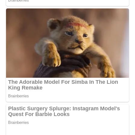
весілля зробимо, а?”
Я засміялася і розтріпала йому волосся. Звичайно, так
швидко питання одруження не вирішуються, тим більше,
Костя на цю тему ще не розмовляв. Але щось мені
підказує, що скоро заговорить. І чомусь здається, що я
не зможу відмовитися…
Передрук без посилання на ibilingua.com – заборонений!
Фото ілюстративне – ukr.media