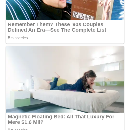
– З однією людиною. Його звуть Костя. Максим
розуміюче кивнув і більше не поставив жодного
запитання. В кафе він відразу пристав до Кості, який
уважно слухав його розповіді про життя в садку, про
сьогоднішню бійку і про круту машинку, яку приніс його
друг Владик.
Костя встигав і мені приділити увагу – я і сама не
помітила, як почала весело сміятися над його жартами …
Після цього вечора ми почали зустрічатися постійно. А
через два місяці Максим, попрощавшись з Костею після
прогулянки, притягнув мою голову до себе і прошепотів:
“Мам, цей Костя – він не хто попало. Він класний. Може