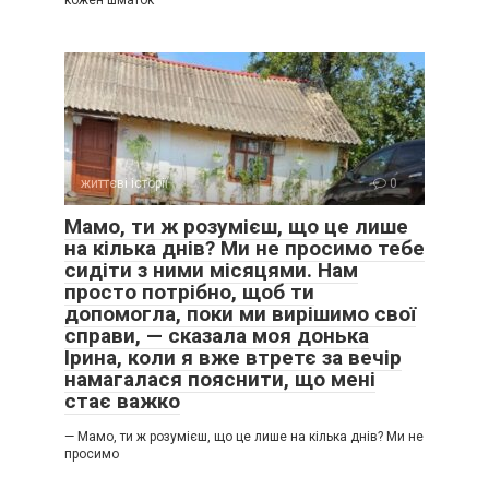
кожен шматок
– А якщо це буде не хто попало? – серйозно спитав
Максим.
– Ну, якщо не хто попало, – мимоволі посміхнулася я, –
тоді подивимося! А зараз біжимо – пора вечерю готувати!
І ми побігли, весело перестрибуючи через калюжі.
життєві історії
0
***
Мамо, ти ж розумієш, що це лише
На наступний день, виходячи після роботи в офісі, я
на кілька днів? Ми не просимо тебе
побачила на зупинці того самого хлопця. Схоже, він чекав
сидіти з ними місяцями. Нам
мене: заусміхався і помахав рукою. На душі чомусь
просто потрібно, щоб ти
потепліло: підсвідомо я шкодувала, що вчора обійшлася з
допомогла, поки ми вирішимо свої
ним так круто.
справи, — сказала моя донька
Ірина, коли я вже втретє за вечір
намагалася пояснити, що мені
– Вітання! А я вже знаю, тебе Оксаною звуть! – випалив
стає важко
він. – Я – Костя. А це – тобі.
— Мамо, ти ж розумієш, що це лише на кілька днів? Ми не
просимо