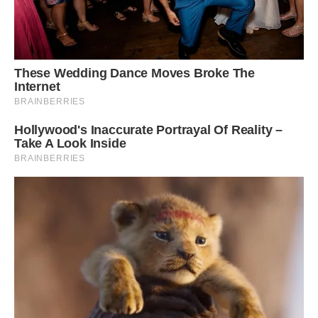
– на роботі довелося затриматися.
Докірливо похитав головою, вона нічого не відповіла і
пішла в групу, а ми з сином швидко одяглися і пішли
додому.
– Мамочко, а правда, чому ти мене забираєш так пізно? –
серйозно запитав Максим, смикнувши мене за руку.
– Вибач, малюк, – винувато відповіла я. – Так вже
виходить.
– А за іншими хлопчиками тата приходять, – задумливо
протягнув син. – Може, хай мене теж тато забирає, якщо у
тебе багато роботи?
– Максиме, ти ж знаєш, тато тепер живе окремо, у нього
інша сім’я.