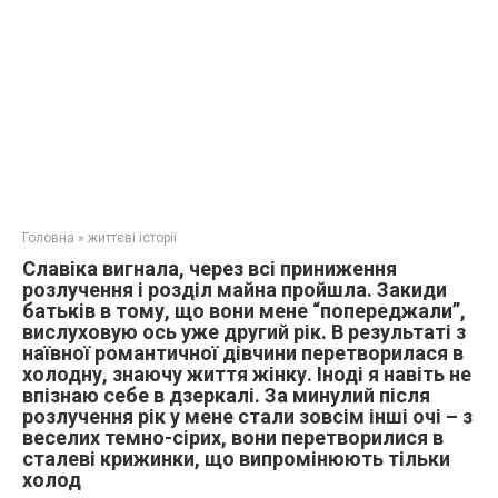
Головна
»
життєві історії
Славіка вигнала, через всі приниження
розлучення і розділ майна пройшла. Закиди
батьків в тому, що вони мене “попереджали”,
вислуховую ось уже другий рік. В результаті з
наївної романтичної дівчини перетворилася в
холодну, знаючу життя жінку. Іноді я навіть не
впізнаю себе в дзеркалі. За минулий після
розлучення рік у мене стали зовсім інші очі – з
веселих темно-сірих, вони перетворилися в
сталеві крижинки, що випромінюють тільки
холод