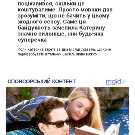
оголосила я синові.
поцікавився, скільки це
коштуватиме. Просто мовчки дав
зрозуміти, що не бачить у цьому
-Ура! А з ким?
жодного сенсу. Саме ця
байдужість зачепила Катерину
Я зніяковіла.
значно сильніше, ніж будь-яка
суперечка
Коли Катерина втретє за два місяці сказала, що хоче
перефарбувати вітальню, Василь лише важко