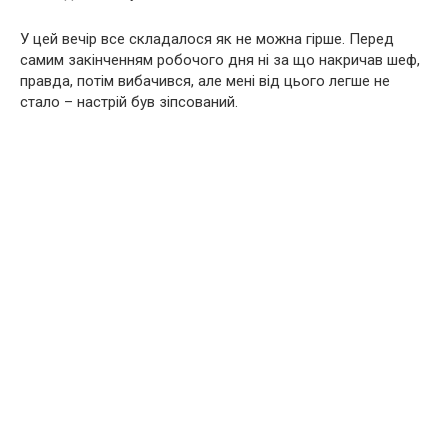
У цей вечір все складалося як не можна гірше. Перед
самим закінченням робочого дня ні за що накричав шеф,
правда, потім вибачився, але мені від цього легше не
стало – настрій був зіпсований.