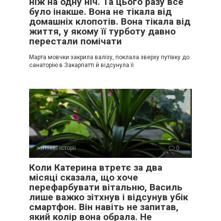
ніж на одну ніч. Та цього разу все
було інакше. Вона не тікала від
домашніх клопотів. Вона тікала від
життя, у якому її турботу давно
перестали помічати
Марта мовчки закрила валізу, поклала зверху путівку до
– Сьогодні тобі потрібно заспокоїтися, а завтра о восьмій
санаторію в Закарпатті й відсунула її
я чекаю вас з сином в кафе “Морозко”, поруч з твоїм
будинком. Просто посидимо, поспілкуємося, у мене подія
– премію дали, відзначимо. Йому морозиво можна?
Я хотіла закричати, що нам з Максимом не потрібен ніхто,
але чомусь не змогла. Мовчки кивнула головою.
Зрештою, чому б і не посидіти в кафе? Мене так давно
нікуди не запрошували … А ці посиденьки ні до чого мене
життєві історії
0
не зобов’язують.
Коли Катерина втретє за два
місяці сказала, що хоче
***
перефарбувати вітальню, Василь
На наступний день постаралася забрати сина раніше.
лише важко зітхнув і відсунув убік
смартфон. Він навіть не запитав,
– Максиме, ми сьогодні йдемо їсти морозиво! –
який колір вона обрала. Не