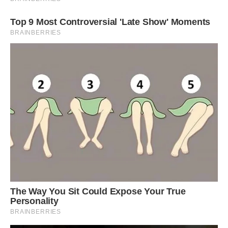
– Послухай, – переконливо сказала я, – тобі що від мене
потрібно? Довго ще за мною тягатися будеш?
– Нічого не треба, – його посмішка зблідла, але не зникла
до кінця. – Просто хоббі у мене таке – виручати розсіяних
красивих дівчат. До речі, сумку застебніть, а то зараз
гаманець випаде.
Це було вже занадто! Рятувальник знайшовся!
Роздратовано пробурчав щось невиразне, я відвернулася