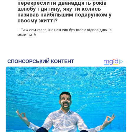
перекреслити дванадцять років
шлюбу і дитину, яку ти колись
називав найбільшим подарунком у
своєму житті?
— Ти ж сам казав, що наш син був твоєю відповіддю на
молитви. А