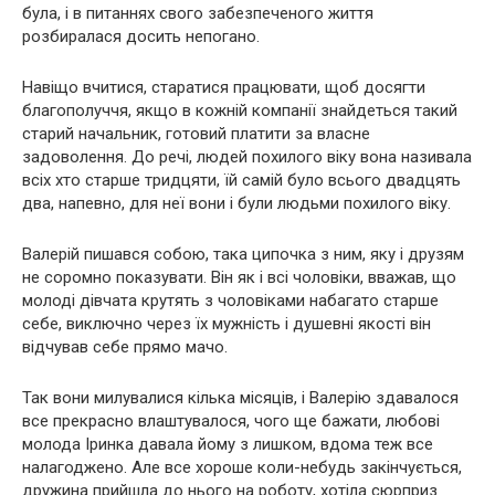
була, і в питаннях свого забезпеченого життя
розбиралася досить непогано.
Навіщо вчитися, старатися працювати, щоб досягти
благополуччя, якщо в кожній компанії знайдеться такий
старий начальник, готовий платити за власне
задоволення. До речі, людей похилого віку вона називала
всіх хто старше тридцяти, їй самій було всього двадцять
два, напевно, для неї вони і були людьми похилого віку.
Валерій пишався собою, така ципочка з ним, яку і друзям
не соромно показувати. Він як і всі чоловіки, вважав, що
молоді дівчата крутять з чоловіками набагато старше
себе, виключно через їх мужність і душевні якості він
відчував себе прямо мачо.
Так вони милувалися кілька місяців, і Валерію здавалося
все прекрасно влаштувалося, чого ще бажати, любові
молода Іринка давала йому з лишком, вдома теж все
налагоджено. Але все хороше коли-небудь закінчується,
дружина прийшла до нього на роботу, хотіла сюрприз