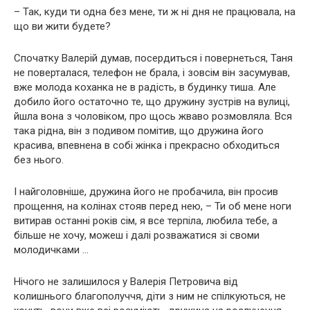
– Так, куди ти одна без мене, ти ж ні дня не працювала, на
що ви жити будете?
Спочатку Валерій думав, посердиться і повернеться, Таня
не поверталася, телефон не брала, і зовсім він засумував,
вже молода коханка не в радість, в будинку тиша. Але
добило його остаточно те, що дружину зустрів на вулиці,
йшла вона з чоловіком, про щось жваво розмовляла. Вся
така рідна, він з подивом помітив, що дружина його
красива, впевнена в собі жінка і прекрасно обходиться
без нього.
І найголовніше, дружина його не пробачила, він просив
прощення, на колінах стояв перед нею, – Ти об мене ноги
витирав останні років сім, я все терпіла, любила тебе, а
більше не хочу, можеш і далі розважатися зі своми
молодичками …
Нічого не залишилося у Валерія Петровича від
колишнього благополуччя, діти з ним не спілкуються, не