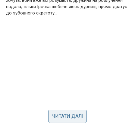
хочуть, вони вже всі розуміють, дружина на розлучення
подала, тільки Ірочка шебече якісь дурниці, прямо дратує
до зубовного скреготу…
ЧИТАТИ ДАЛІ