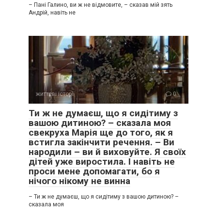
– Пані Галино, ви ж не відмовите, – сказав мій зять
Андрій, навіть не
життєві історії
0
Ти ж не думаєш, що я сидітиму з
вашою дитиною? – сказала моя
свекруха Марія ще до того, як я
встигла закінчити речення. – Ви
народили – ви й виховуйте. Я своїх
дітей уже виростила. І навіть не
проси мене допомагати, бо я
нічого нікому не винна
– Ти ж не думаєш, що я сидітиму з вашою дитиною? –
сказала моя