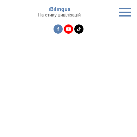
Перейти
iBilingua
до
На стику цивілізацій
вмісту