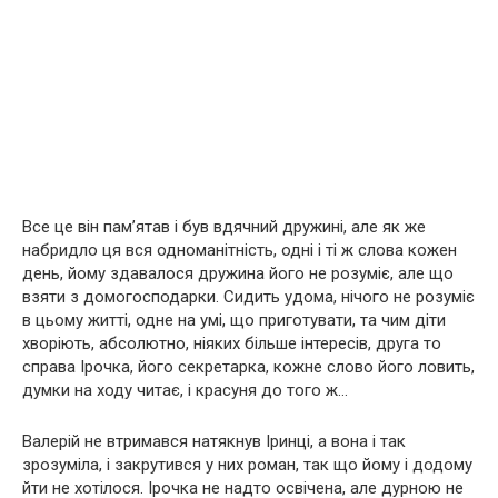
Все це він пам’ятав і був вдячний дружині, але як же
набридло ця вся одноманітність, одні і ті ж слова кожен
день, йому здавалося дружина його не розуміє, але що
взяти з домогосподарки. Сидить удома, нічого не розуміє
в цьому житті, одне на умі, що приготувати, та чим діти
хворіють, абсолютно, ніяких більше інтересів, друга то
справа Ірочка, його секретарка, кожне слово його ловить,
думки на ходу читає, і красуня до того ж…
Валерій не втримався натякнув Іринці, а вона і так
зрозуміла, і закрутився у них роман, так що йому і додому
йти не хотілося. Ірочка не надто освічена, але дурною не