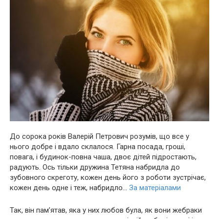
До сорока років Валерій Петрович розумів, що все у
нього добре і вдало склалося. Гарна посада, гроші,
повага, і будинок-повна чаша, двоє дітей підростають,
радують. Ось тільки дружина Тетяна набридла до
зубовного скреготу, кожен день його з роботи зустрічає,
кожен день одне і теж, набридло…
За матеріалами
Так, він пам’ятав, яка у них любов була, як вони жебраки