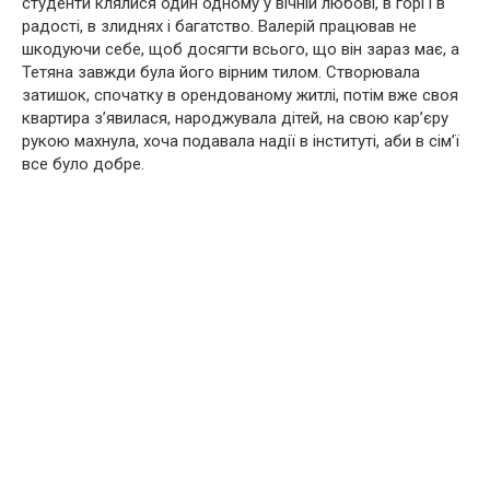
студенти клялися один одному у вічній любові, в горі і в
радості, в злиднях і багатство. Валерій працював не
шкодуючи себе, щоб досягти всього, що він зараз має, а
Тетяна завжди була його вірним тилом. Створювала
затишок, спочатку в орендованому житлі, потім вже своя
квартира з’явилася, наpoджувала дітей, на свою кар’єру
рукою махнула, хоча подавала надії в інституті, аби в сім’ї
все було добре.