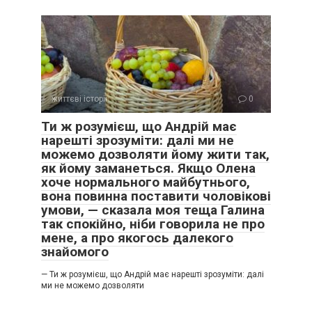
життєві історії
0
Ти ж розумієш, що Андрій має
нарешті зрозуміти: далі ми не
можемо дозволяти йому жити так,
як йому заманеться. Якщо Олена
хоче нормального майбутнього,
вона повинна поставити чоловікові
умови, — сказала моя теща Галина
так спокійно, ніби говорила не про
мене, а про якогось далекого
знайомого
— Ти ж розумієш, що Андрій має нарешті зрозуміти: далі
ми не можемо дозволяти