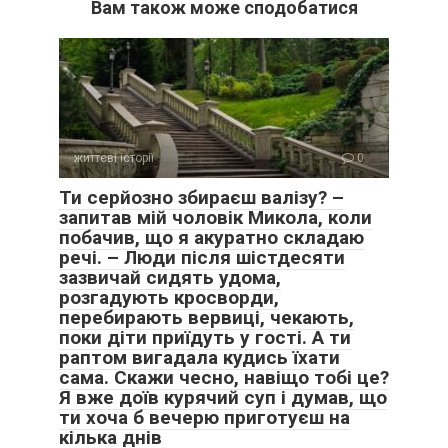
Вам також може сподобатися
життєві історії
0
Ти серйозно збираєш валізу? –
запитав мій чоловік Микола, коли
побачив, що я акуратно складаю
речі. – Люди після шістдесяти
зазвичай сидять удома,
розгадують кросворди,
перебирають вервиці, чекають,
поки діти приїдуть у гості. А ти
раптом вигадала кудись їхати
сама. Скажи чесно, навіщо тобі це?
Я вже доїв курячий суп і думав, що
ти хоча б вечерю приготуєш на
кілька днів