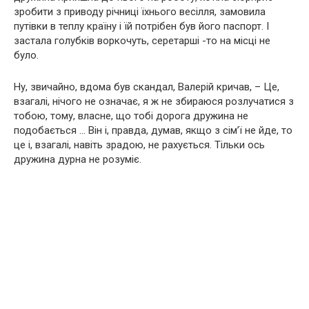
зробити з приводу річниці їхнього весілля, замовила
путівки в теплу країну і їй потрібен був його паспорт. І
застала голубків воркочуть, серетарші -то на місці не
було.
Ну, звичайно, вдома був скандал, Валерій кричав, – Це,
взагалі, нічого не означає, я ж не збираюся розлучатися з
тобою, тому, власне, що тобі дорога дружина не
подобається … Він і, правда, думав, якщо з сім’ї не йде, то
це і, взагалі, навіть зрадою, не рахується. Тільки ось
дружина дурна не розуміє.