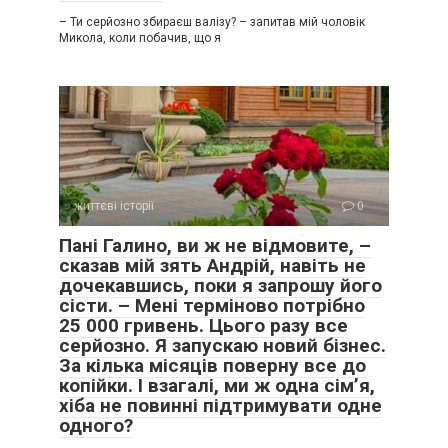
– Ти серйозно збираєш валізу? – запитав мій чоловік
Микола, коли побачив, що я
життєві історії
0
Пані Галино, ви ж не відмовите, –
сказав мій зять Андрій, навіть не
дочекавшись, поки я запрошу його
сісти. – Мені терміново потрібно
25 000 гривень. Цього разу все
серйозно. Я запускаю новий бізнес.
За кілька місяців поверну все до
копійки. І взагалі, ми ж одна сім’я,
хіба не повинні підтримувати одне
одного?