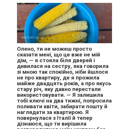
життєві історії
0
Олено, ти не можеш просто
сказати мені, що це вже не мій
дім, — я стояла біля дверей і
дивилася на сестру, яка говорила
зі мною так спокійно, ніби йшлося
не про квартиру, де я прожила
майже двадцять років, а про якусь
стару річ, яку давно перестали
використовувати. — Я залишила
тобі ключі на два тижні, попросила
поливати квіти, забирати пошту й
наглядати за квартирою. Я
повернулася з Італії й тепер
дізнаюся, що ти вирішила