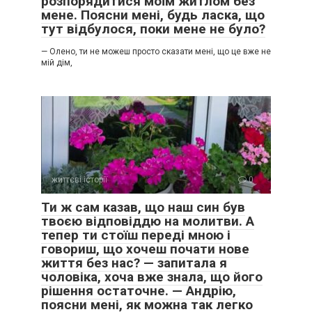
розпорядитися моїм житлом без
мене. Поясни мені, будь ласка, що
тут відбулося, поки мене не було?
— Олено, ти не можеш просто сказати мені, що це вже не
мій дім,
життєві історії
0
Ти ж сам казав, що наш син був
твоєю відповіддю на молитви. А
тепер ти стоїш переді мною і
говориш, що хочеш почати нове
життя без нас? — запитала я
чоловіка, хоча вже знала, що його
рішення остаточне. — Андрію,
поясни мені, як можна так легко