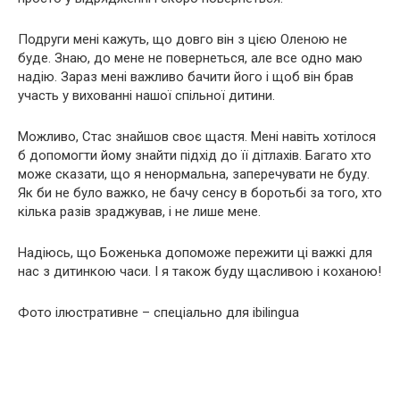
Подруги мені кажуть, що довго він з цією Оленою не
буде. Знаю, до мене не повернеться, але все одно маю
надію. Зараз мені важливо бачити його і щоб він брав
участь у вихованні нашої спільної дитини.
Можливо, Стас знайшов своє щастя. Мені навіть хотілося
б допомогти йому знайти підхід до її дітлахів. Багато хто
може сказати, що я ненормальна, заперечувати не буду.
Як би не було важко, не бачу сенсу в боротьбі за того, хто
кілька разів зраджував, і не лише мене.
Надіюсь, що Боженька допоможе пережити ці важкі для
нас з дитинкою часи. І я також буду щасливою і коханою!
Фото ілюстративне – спеціально для ibilingua