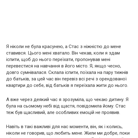
Я ніколи не була красунею, а Стас з ніжністю до мене
ставився. Цього мені хватало. Він чекав, коли я здам
іспити, щоб до нього переїхати, пропонував мені
перевестися на навчання в його місто. Я, якщо чесно,
довго сумнівалася. Склала іспити, поїхала на пару тижнів
до батьків, за цей час він перевіз всі речі з орендованої
квартири до себе, від батьків я переїхала жити до нього.
А вже через деякий час я зрозуміла, що чекаю дитину. Я
була на сьомому небі від щастя, повідомила йому. Стас
теж був щасливий, але особливих емоцій не проявив.
Навіть в такі важливі для нас моменти, він, як і колись,
ніколи не говорив, що любить мене. Жили ми добре, поки