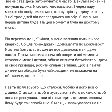
він не став десь затримуватися часто. Декілька ночей не
ночував вдома. Я сильно хвилювалася. І через пару
місяців він повідомляє мені, що зустрів ту єдину і кохану.
У неї троє дітей від попереднього шлюбу. У нас з ним
перша дитина буде. На цей момент я була на шостому
місяці.
Він переїхав до цієї жінки, а мене залишив жити в його
квартирі. Обіцяв приїжджати і допомагати по можливості.
Я хотіла йому щастя, хоч це все давалось мені дуже
важко. Потім вирішила з ним обговорити всі моменти
стосовно мене і дитини, обіцяв визнати батьківство і дати
їй своє прізвище, робити спільні світлини, щоб в пам’яті
дитини ми обидва були найкращими, незважаючи на
обставини, що склалися.
Навіть після всього, що сталося, люблю я його всією
душею. Стас хотів, щоб я зустрілася з його коханою, щоб
вона не ревнувала, коли він приходить до мене, словом,
йому буде так спокійніше. Я місяць наважувалася на це.