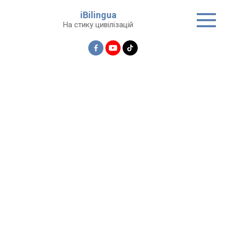
Перейти
iBilingua
до
На стику цивілізацій
вмісту