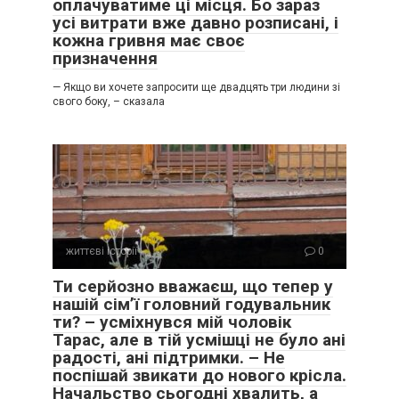
оплачуватиме ці місця. Бо зараз
усі витрати вже давно розписані, і
кожна гривня має своє
призначення
— Якщо ви хочете запросити ще двадцять три людини зі
свого боку, – сказала
життєві історії
0
Ти серйозно вважаєш, що тепер у
нашій сім’ї головний годувальник
ти? – усміхнувся мій чоловік
Тарас, але в тій усмішці не було ані
радості, ані підтримки. – Не
поспішай звикати до нового крісла.
Начальство сьогодні хвалить, а