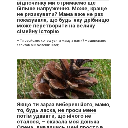
відпочинку ми отримаємо ще
більше напруження. Може, краще
не ризикувати? Мама вже не раз
показувала, що будь-яку дрібницю
може перетворити на велику
сімейну історію
– Ти серйозно хочеш узяти маму з нами? – здивовано
запитав мій чоловік Олег,
життєві історії
0
Якщо ти зараз вибереш його, мамо,
то, будь ласка, не проси мене
потім удавати, що нічого не
сталося, – сказала моя донька
Олена, дивлячись мені просто в