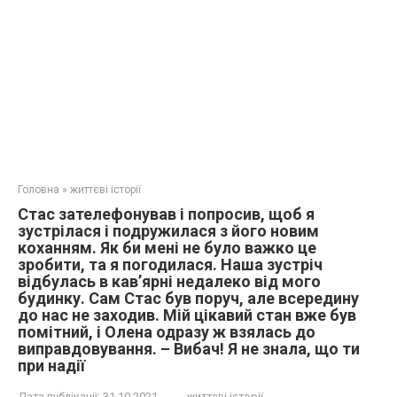
Головна
»
життєві історії
Стас зателефонував і попросив, щоб я
зустрілася і подружилася з його новим
коханням. Як би мені не було важко це
зробити, та я погодилася. Наша зустріч
відбулась в кав’ярні недалеко від мого
будинку. Сам Стас був поруч, але всередину
до нас не заходив. Мій цікавий стан вже був
помітний, і Олена одразу ж взялась до
виправдовування. – Вибач! Я не знала, що ти
при надії
Дата публікації:
31.10.2021
життєві історії