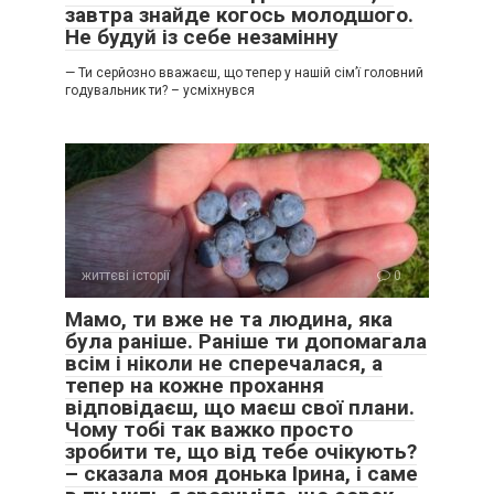
завтра знайде когось молодшого.
Не будуй із себе незамінну
— Ти серйозно вважаєш, що тепер у нашій сім’ї головний
годувальник ти? – усміхнувся
життєві історії
0
Мамо, ти вже не та людина, яка
була раніше. Раніше ти допомагала
всім і ніколи не сперечалася, а
тепер на кожне прохання
відповідаєш, що маєш свої плани.
Чому тобі так важко просто
зробити те, що від тебе очікують?
– сказала моя донька Ірина, і саме