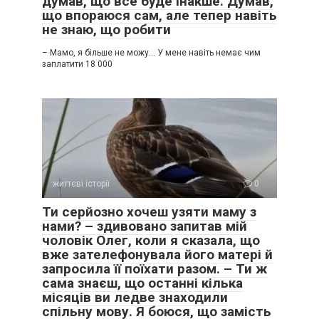
думав, що все буде інакше. Думав,
що впораюся сам, але тепер навіть
не знаю, що робити
– Мамо, я більше не можу… У мене навіть немає чим
заплатити 18 000
життєві історії
0
Ти серйозно хочеш узяти маму з
нами? – здивовано запитав мій
чоловік Олег, коли я сказала, що
вже зателефонувала його матері й
запросила її поїхати разом. – Ти ж
сама знаєш, що останні кілька
місяців ви ледве знаходили
спільну мову. Я боюся, що замість