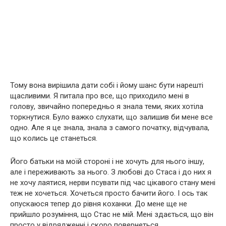
Тому вона вирішила дати собі і йому шанс бути нарешті
щасливими. Я питала про все, що приходило мені в
голову, звичайно попередньо я знала теми, яких хотіла
торкнутися. Було важко слухати, що залишив би мене все
одно. Але я це знала, знала з самого початку, відчувала,
що колись це станеться.
Його батьки на моїй стороні і не хочуть для нього іншу,
але і переживають за нього. З любові до Стаса і до них я
не хочу лаятися, нерви псувати під час цікавого стану мені
теж не хочеться. Хочеться просто бачити його. І ось так
опускаюся тепер до рівня коханки. До мене ще не
прийшло розуміння, що Стас не мій. Мені здається, що він
просто у відрядженні і скоро повернеться.