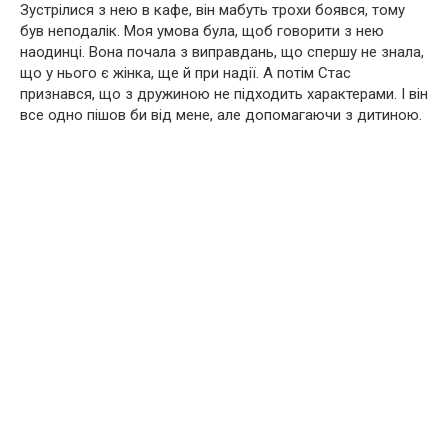
Зустрілися з нею в кафе, він мабуть трохи боявся, тому
був неподалік. Моя умова була, щоб говорити з нею
наодинці. Вона почала з виправдань, що спершу не знала,
що у нього є жінка, ще й при надії. А потім Стас
признався, що з дружиною не підходить характерами. І він
все одно пішов би від мене, але допомагаючи з дитиною.