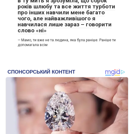
в ту мить я зрозуміла, що сорок
років шлюбу та все життя турботи
про інших навчили мене багато
чого, але найважливішого я
навчилася лише зараз – говорити
слово «ні»
— Мамо, ти вже не та людина, яка була раніше. Раніше ти
допомагала всім