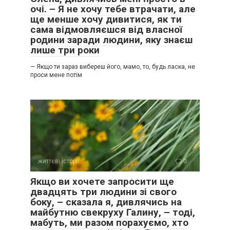
очі. – Я не хочу тебе втрачати, але
ще менше хочу дивитися, як ти
сама відмовляєшся від власної
родини заради людини, яку знаєш
лише три роки
— Якщо ти зараз вибереш його, мамо, то, будь ласка, не
проси мене потім
життєві історії
0
Якщо ви хочете запросити ще
двадцять три людини зі свого
боку, – сказала я, дивлячись на
майбутню свекруху Галину, – тоді,
мабуть, ми разом порахуємо, хто