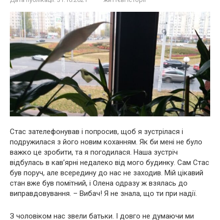
Стас зателефонував і попросив, щоб я зустрілася і
подружилася з його новим коханням. Як би мені не було
важко це зробити, та я погодилася. Наша зустріч
відбулась в кав’ярні недалеко від мого будинку. Сам Стас
був поруч, але всередину до нас не заходив. Мій цікавий
стан вже був помітний, і Олена одразу ж взялась до
виправдовування. – Вибач! Я не знала, що ти при надії.
З чоловіком нас звели батьки. І довго не думаючи ми