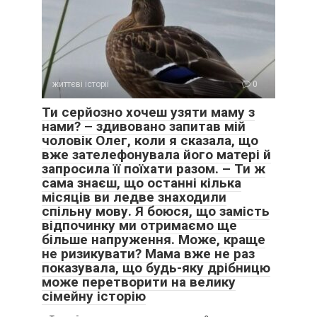
життєві історії
0
Ти серйозно хочеш узяти маму з
нами? – здивовано запитав мій
чоловік Олег, коли я сказала, що
вже зателефонувала його матері й
запросила її поїхати разом. – Ти ж
сама знаєш, що останні кілька
місяців ви ледве знаходили
спільну мову. Я боюся, що замість
відпочинку ми отримаємо ще
більше напруження. Може, краще
не ризикувати? Мама вже не раз
показувала, що будь-яку дрібницю
може перетворити на велику
сімейну історію