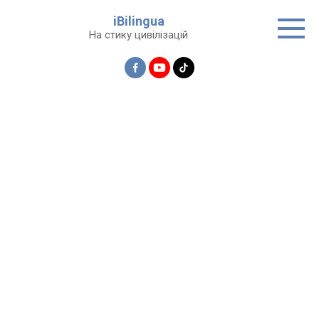
Перейти
iBilingua
до
На стику цивілізацій
вмісту