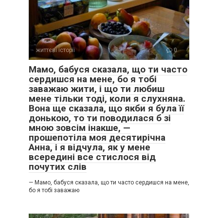
життєві історії
0
Мамо, бабуся сказала, що ти часто
сердишся на мене, бо я тобі
заважаю жити, і що ти любиш
мене тільки тоді, коли я слухняна.
Вона ще сказала, що якби я була її
донькою, то ти поводилася б зі
мною зовсім інакше, —
прошепотіла моя десятирічна
Анна, і я відчула, як у мене
всередині все стислося від
почутих слів
— Мамо, бабуся сказала, що ти часто сердишся на мене,
бо я тобі заважаю