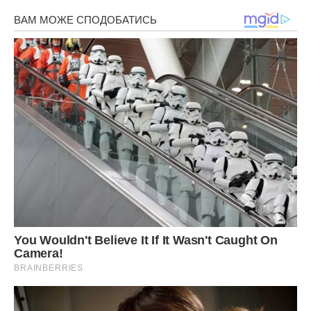
Вони прийшли до начальника обласної адміністрації. Той
відкрив документи, ткнув в прізвище Людмили і сказав,
що її заселення буде через два місяці за такою-то
адресою. Раніше ніяк не вийде, навіть будинок
показав. Начебто все чесно.