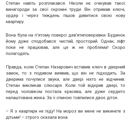
Степан навіть розплакався. Ніколи не очікував такої
винагороди за свої скромні труди. Він отримав ключі,
ордер і через тиждень пішов дивитися свою нову
квартиру.
Вона була на п’ятому поверсі дев’ятиповерхівки. Будинок
йому дуже сподобався: чистий, просторий. Однак, ліфт
поки не працював, але це ж не проблема! Скоро
полагодять.
Правда, коли Степан Назарович вставив ключ в дверний
замок, то з подивом виявив, що він не підходить. За
дверима почулися звуки, але двері ніхто не відчинив.
Степан викликав слюсаря. Коли той відкрив двері, то
перед чоловіком постала красива, але дуже сердито
налаштована жінка. За її спиною товпилися двоє діток.
– Я з квартири не піду! На мороз ви мене не викинете з
дітьми! – строго сказала вона.