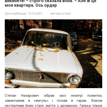
викинете! – строго сказала вона. – Але ж це
моя квартира. Ось ордер
Дата публікації:
15.10.2021
життєві історії
Степан Назарович зібрав свої нехитрі пожитки,
завантажив в «жигуль» і поїхав в гараж. Зовсім
нестерпним йому стало життя з дружиною. Галька тільки