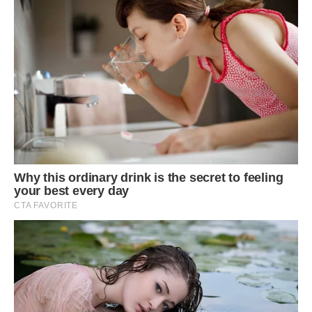
Жінка не знала, як і дякувати своєму новому знайомому.
Вона почала збирати речі, посилаючись на те, що якось
вони перебудуть тимчасово в бараку. Але Степан її
зупинив.
– Тут місця всім вистачить! Давайте я буду жити в спальні,
а ви з дітьми залишайтеся в прохідній залі. Два місяці
потіснимося, з мене не убуде. Я ж все одно постійно на
роботі пропадаю. Та й грошей я з вас не візьму,
прекрасно розумію ситуацію, що склалася. А там, де ви
жили, дітям не варто перебувати!
Жінка кивнула і розплакалася. Тепер Степана щодня
чекали гаряча вечеря і сніданок. Людмила виявилася