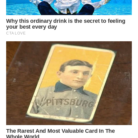
– Я залишив їм двокімнатну квартиру, грошима
допомагаю. Не звертайте уваги!
А через два місяці Людмила з дітьми з’їхала. І стало
Степану так порожньо і самотньо, як ніколи… Прийшов
тоді він до неї в нову квартиру і запропонував разом
повечеряти. Жінка посміхнулася і радісно закивала.