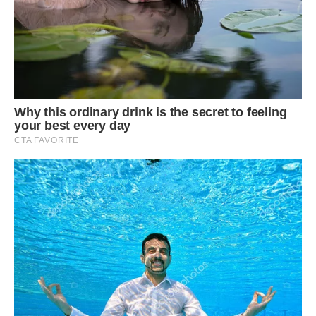
дуже доброю і чуйною жінкою, до якої була дуже сувора
доля. Діти теж зовсім не заважали чоловіку, навпаки,
радували своєю метушнею.
Через місяць до нього завітала непрохана гостя.
Об’явилася колишня дружина Степана. Та ще й з
претензіями, що він тут уже когось завів.
Степан посміявся і виставив її геть.
– Так незручно! – опустила голову Людмила.