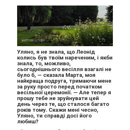
життєві історії
0
Уляно, я не знала, що Леонід
колись був твоїм нареченим, і якби
знала, то, можливо,
сьогоднішнього весілля взагалі не
було б, — сказала Марта, моя
найкраща подруга, тримаючи мене
за руку просто перед початком
весільної церемонії. — Але тепер я
прошу тебе не зруйнувати цей
день через те, що сталося багато
років тому. Скажи мені чесно,
Уляно, ти справді досі його
любиш?