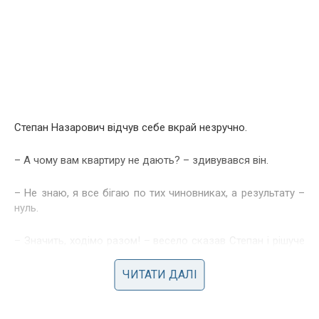
Степан Назарович відчув себе вкрай незручно.
– А чому вам квартиру не дають? – здивувався він.
– Не знаю, я все бігаю по тих чиновниках, а результату –
нуль.
– Значить, ходімо разом! – весело сказав Степан і рішуче
попрямував до дверей.
ЧИТАТИ ДАЛІ
Він сам здивувався, де у нього в той момент взялося
стільки мужності.