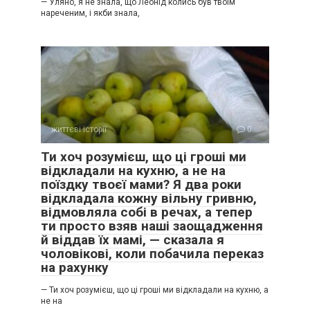
— Уляно, я не знала, що Леонід колись був твоїм
нареченим, і якби знала,
життєві історії
0
Ти хоч розумієш, що ці гроші ми
відкладали на кухню, а не на
поїздку твоєї мами? Я два роки
відкладала кожну вільну гривню,
відмовляла собі в речах, а тепер
ти просто взяв наші заощадження
й віддав їх мамі, — сказала я
чоловікові, коли побачила переказ
на рахунку
— Ти хоч розумієш, що ці гроші ми відкладали на кухню, а
не на