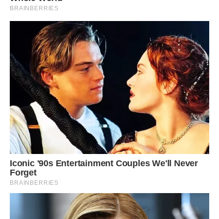
Відтоді вони разом. Через два роки у них народилася
спільна дитина, синочок Данило. Степан став люблячим і
турботливим батьком для всіх дітей. Ніколи не ділив їх на
своїх і чужих. А з часом їхні дві двокімнатні квартири той
же начальник обласної адміністрації обміняв на
чотирикімнатну.
Ось так знайшов Максим Валерійович собі квартирантку і
щастя на все подальше життя, не забуваючи при цьому і
старшу донечку Вікторію, яка стала частою гостею в
оселі батька.
Передрук без посилання на Ibilingua.com заборонено
Фото ілюстративне, Ibilingua.com