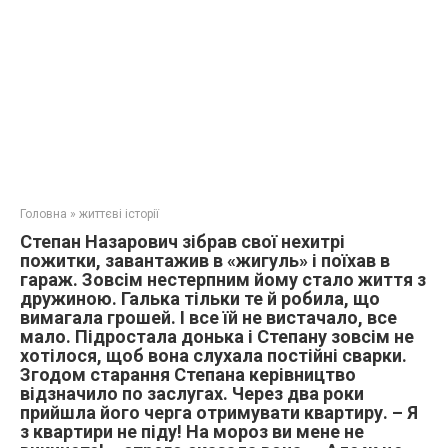
Головна
»
життєві історії
Степан Назарович зібрав свої нехитрі
пожитки, завантажив в «жигуль» і поїхав в
гараж. Зовсім нестерпним йому стало життя з
дружиною. Галька тільки те й робила, що
вимагала грошей. І все їй не вистачало, все
мало. Підростала донька і Степану зовсім не
хотілося, щоб вона слухала постійні сварки.
Згодом старання Степана керівництво
відзначило по заслугах. Через два роки
прийшла його черга отримувати квартиру. – Я
з квартири не піду! На мороз ви мене не