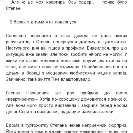
– Але ж це моя квартира. Ось ордер… – почав було
Степан.
– В барак з дітьми я не повернуся!
Словесна перепалка з цією дамою не дала ніяких
результатів, і Степан повернувся додому в гуртожиток.
Наступного дня він пішов в профком. Виявилося, про цю
ситуацію вже знали, але поки зробити нічого не могли. У
жінки не стало чоловіка, вона вже другий рік стояла на
черзі, але житло поки не отримала. Перебивалася вона з
дітьми в бараці з місцевими любителями міцних напоїв.
Звичайно, таке життя її не влаштовувало.
Степан Назарович ще раз прийшов до своєї
«квартирантки». Хотів по-хорошому домовитися з жінкою.
Але вона його просто виставила і закрила перед носом
двері. Спритна виявилася, відразу ж замінила замки.
Вдома в гуртожитку Степана чекав неприємний сюрприз.
Його кімнату вже віддали іншому мешканцеві і тепер він