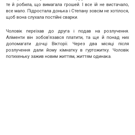
те й робила, що вимагала грошей. І все їй не вистачало,
все мало. Підростала донька і Степану зовсім не хотілося,
щоб вона слухала постійні сварки.
Чоловік переїхав до друга і подав на розлучення.
Аліменти він зобов’язався платити, та ще й понад них
допомагати дочці Вікторії. Через два місяці після
розлучення дали йому кімнатку в гуртожитку. Чоловік
потихеньку зажив новим життям, життям одинака.