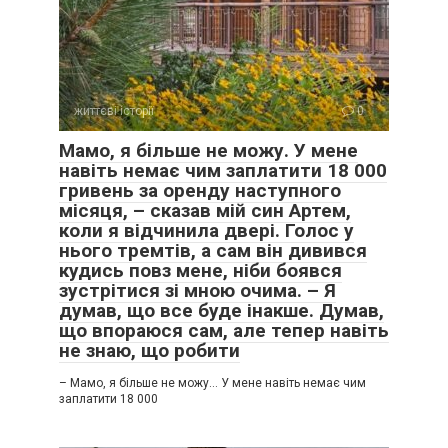
життєві історії
0
Мамо, я більше не можу. У мене
навіть немає чим заплатити 18 000
гривень за оренду наступного
місяця, – сказав мій син Артем,
коли я відчинила двері. Голос у
нього тремтів, а сам він дивився
кудись повз мене, ніби боявся
зустрітися зі мною очима. – Я
думав, що все буде інакше. Думав,
що впораюся сам, але тепер навіть
не знаю, що робити
– Мамо, я більше не можу… У мене навіть немає чим
заплатити 18 000