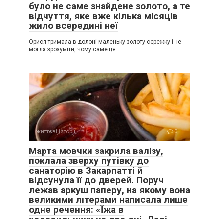
було не саме знайдене золото, а те
відчуття, яке вже кілька місяців
жило всередині неї
Орися тримала в долоні маленьку золоту сережку і не
могла зрозуміти, чому саме ця
життєві історії
0
Марта мовчки закрила валізу,
поклала зверху путівку до
санаторію в Закарпатті й
відсунула її до дверей. Поруч
лежав аркуш паперу, на якому вона
великими літерами написала лише
одне речення: «Їжа в