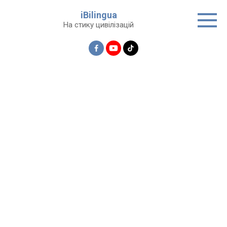
Перейти
iBilingua
до
На стику цивілізацій
вмісту