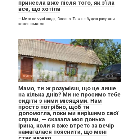
принесла вже після того, як з’їла
все, що хотіла
— Ми ж не чужі люди, Оксано. Ти ж не будеш рахувати
кожен шматок
життєві історії
0
Мамо, ти ж розумієш, що це лише
на кілька днів? Ми не просимо тебе
сидіти з ними місяцями. Нам
просто потрібно, щоб ти
допомогла, поки ми вирішимо свої
справи, — сказала моя донька
Ірина, коли я вже втретє за вечір
намагалася пояснити, що мені
стає важко