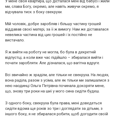
У мене своя квартира, що дісталася мені від бабусі і жили
ми, слава Богу, окремо, але навіть живучи окремо, я
відчувала тиск з боку свекрухи.
Мій чоловік, добре заробляв і більшу частину грошей
віддавав своєї матері, за її ж вимогу. Нам же діставалася
невелика частина від цих грошей і їх постійно не
вистачало.
Я ж вийти на роботу не могла, бо була в декретній
відпустці, а коли вже час підійшло – збиралася вийти і
почати заробляти. Але дізналася, що вагітна вдруге.
Всі звичайно ж зраділи, але тільки не свекруха. На людях,
вона раділа, разом з усіма, але як тільки ми залишалися з
нею наодинці Ольга Петрівна починала докоряти мене,
що, знову три роки на шиї у мого сина сидіти будеш.
З одного боку, свекруха була права, мені доведеться
сидіти вдома ще років зо три і доглядати за дітьми, з
іншого боку, я не збиралася робити, щоб догодити своїй