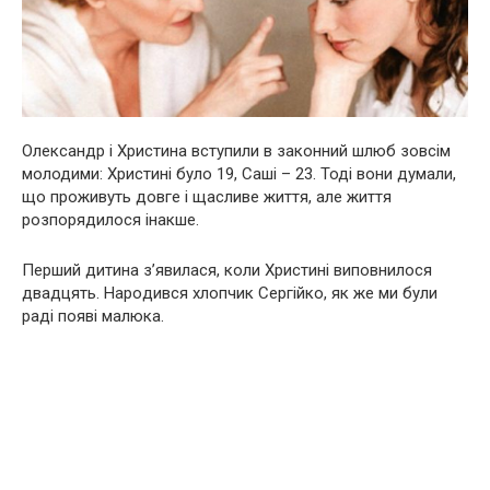
Олександр і Христина вступили в законний шлюб зовсім
молодими: Христині було 19, Саші – 23. Тоді вони думали,
що проживуть довге і щасливе життя, але життя
розпорядилося інакше.
Перший дитина з’явилася, коли Христині виповнилося
двадцять. Нapoдився хлопчик Сергійко, як же ми були
раді появі малюка.