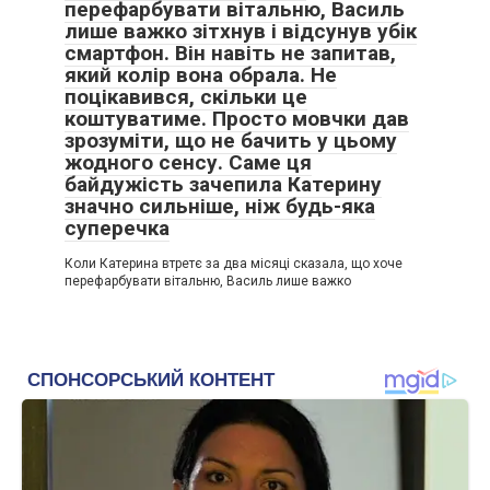
перефарбувати вітальню, Василь
лише важко зітхнув і відсунув убік
смартфон. Він навіть не запитав,
який колір вона обрала. Не
поцікавився, скільки це
коштуватиме. Просто мовчки дав
зрозуміти, що не бачить у цьому
жодного сенсу. Саме ця
байдужість зачепила Катерину
значно сильніше, ніж будь-яка
суперечка
Коли Катерина втретє за два місяці сказала, що хоче
перефарбувати вітальню, Василь лише важко