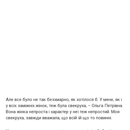
Але все було не так безхмарно, як хотілося б. У мене, як і
у всіх заміжніх жінок, теж була свекруха, – Ольга Петрівна.
Вона жінка непроста і характер у неї теж непростий. Моя
свекруха, завжди вважала, що всій їй що то повинні.