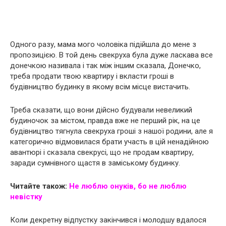
Одного разу, мама мого чоловіка підійшла до мене з
пропозицією. В той день свекруха була дуже ласкава все
донечкою називала і так між іншим сказала, Донечко,
треба продати твою квартиру і вкласти гроші в
будівництво будинку в якому всім місце вистачить.
Треба сказати, що вони дійсно будували невеликий
будиночок за містом, правда вже не перший рік, на це
будівництво тягнула свекруха гроші з нашої родини, але я
категорично відмовилася брати участь в цій ненадійною
авантюрі і сказала свекрусі, що не продам квартиру,
заради сумнівного щастя в заміському будинку.
Читайте також:
Не люблю онуків, бо не люблю
невістку
Коли декретну відпустку закінчився і молодшу вдалося