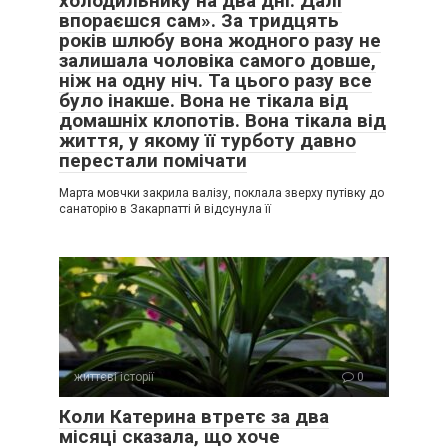
холодильнику на два дні. Далі
впораєшся сам». За тридцять
років шлюбу вона жодного разу не
залишала чоловіка самого довше,
ніж на одну ніч. Та цього разу все
було інакше. Вона не тікала від
домашніх клопотів. Вона тікала від
життя, у якому її турботу давно
перестали помічати
Марта мовчки закрила валізу, поклала зверху путівку до
санаторію в Закарпатті й відсунула її
життєві історії
0
Коли Катерина втретє за два
місяці сказала, що хоче