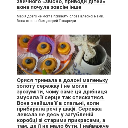
звичного «звісно, приводи дітей»
вона почула зовсім інше
Марія довго не могла прийняти слова власної мами.
Вона стояла біля дверей її квартири
життєві історії
0
Орися тримала в долоні маленьку
золоту сережку і не могла
зрозуміти, чому саме ця дрібниця
змусила її серце так стискатися.
Вона знайшла її в спальні, коли
прибирала речі у шафі. Сережка
лежала не десь у загубленій
коробці зі старими прикрасами, а
там, де її не мало бути. І найважче