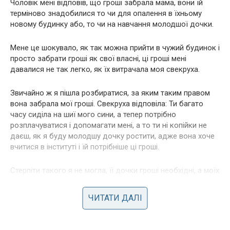
Чоловік мені відповів, що гроші забрала мама, вони їй
терміново знадобилися то чи для опалення в їхньому
новому будинку або, то чи на навчання молодшої дочки.
Мене це шокувало, як так можна прийти в чужий будинок і
просто забрати гроші як свої власні, ці гроші мені
давалися не так легко, як їх витрачала моя свекруха.
Звичайно ж я пішла розбиратися, за яким таким правом
вона забрала мої гроші. Свекруха відповіла: Ти багато
часу сиділа на шиї мого сини, а тепер потрібно
розплачуватися і допомагати мені, а то ти ні копійки не
даєш, як я буду молодшу дочку ростити, адже вона хоче
вчитися в інституті і їй потрібніше ці гроші.
Стерпіти такого я не могла, її дочки гроші необхідні, а моїх
дітей хто забезпечувати буде, їх батько і так віддає
майже все, так ви і мої гроші хочете забирати, так не
ЧИТАТИ ДАЛІ
бувати цьому, якщо ще раз, пригрозила я свекрухи, вона
спробує вимагати у нас гроші, я напишу заяву в поліцію
про крадіжку.