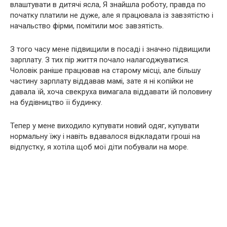
влаштувати в дитячі ясла, Я знайшла роботу, правда по
початку платили не дуже, але я працювала із завзятістю і
начальство фірми, помітили моє завзятість.
З того часу мене підвищили в посаді і значно підвищили
зарплату. З тих пір життя почало налагоджуватися.
Чоловік раніше працював на старому місці, але більшу
частину зарплату віддавав мамі, зате я ні копійки не
давала їй, хоча свекруха вимагала віддавати їй половину
на будівництво її будинку.
Тепер у мене виходило купувати новий одяг, купувати
нормальну їжу і навіть вдавалося відкладати гроші на
відпустку, я хотіла щоб мої діти побували на море.