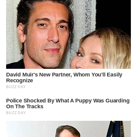
«Вернись до моєї мами, посидиш у неї якийсь час, знайди
квартиру, дай заставу, а я приїду і ми тут же її купимо!» Я
повірила.