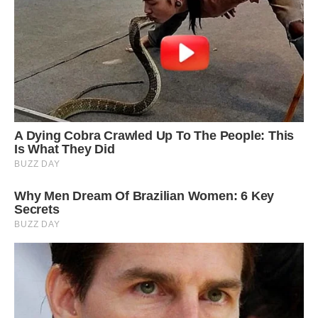
так боляче йти від людини, яку любиш і ще болючіше
позбавляти дитину батька.
Як він не розуміє, що я не хочу жити разом з його мамою.
Після всього, що сталося я не хочу жити навіть поруч з
нею.
Не знаю, як мені жити далі? Не знаю що мені робити?
Відчуваю себе не дружиною, а якийсь дешевої коханкою.
Окреме житло нам, як я розумію, не світить. Зараз я з
дитиною живу на зйомній квартирі, він в будинку. Каже,
що цей будинок наш, хоч і подарований йому. Він мені
залишив ключі від будинку, сказав, що я з дитиною можу
переїхати в будь-який момент.
Хочете вишеньку на тортик? Червень був спекотним.
Чоловік поїхав працювати до кінця серпня. Ми з дитиною
вирішили поїхати в заміський будинок на вихідні. Приїхали,
а ключі не підходять. Виявляється, кілька днів тому