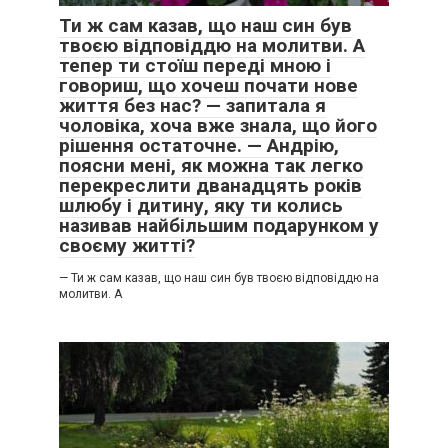
Ти ж сам казав, що наш син був
твоєю відповіддю на молитви. А
тепер ти стоїш переді мною і
говориш, що хочеш почати нове
життя без нас? — запитала я
чоловіка, хоча вже знала, що його
рішення остаточне. — Андрію,
поясни мені, як можна так легко
перекреслити дванадцять років
шлюбу і дитину, яку ти колись
називав найбільшим подарунком у
своєму житті?
— Ти ж сам казав, що наш син був твоєю відповіддю на
молитви. А