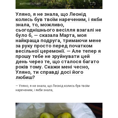
життєві історії
0
Уляно, я не знала, що Леонід
колись був твоїм нареченим, і якби
знала, то, можливо,
сьогоднішнього весілля взагалі не
було б, — сказала Марта, моя
найкраща подруга, тримаючи мене
за руку просто перед початком
весільної церемонії. — Але тепер я
прошу тебе не зруйнувати цей
день через те, що сталося багато
років тому. Скажи мені чесно,
Уляно, ти справді досі його
любиш?
— Уляно, я не знала, що Леонід колись був твоїм
нареченим, і якби знала,