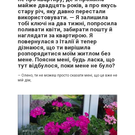
майже двадцять років, а про якусь
стару річ, яку давно перестали
використовувати. — Я залишила
тобі ключі на два тижні, попросила
поливати квіти, забирати пошту й
наглядати за квартирою. Я
повернулася з Італії й тепер
дізнаюся, що ти вирішила
розпорядитися моїм житлом без
мене. Поясни мені, будь ласка, що
тут відбулося, поки мене не було?
— Олено, ти не можеш просто сказати мені, що це вже не
мій дім,
життєві історії
0