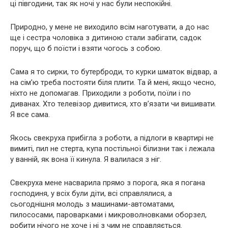
ці півгодини, так як ночі у нас були неспокійні.
Природно, у мене не виходило всім наготувати, а до нас
ще і сестра чоловіка з дитиною стали забігати, садок
поруч, що б поїсти і взяти чогось з собою.
Сама я то сирки, то бутерброди, то курки шматок відвар, а
на сім’ю треба постояти біля плити. Та й мені, якщо чесно,
ніхто не допомагав. Приходили з роботи, поїли і по
диванах. Хто телевізор дивитися, хто в’язати чи вишивати.
Я все сама.
Якось свекруха прибігла з роботи, а підлоги в квартирі не
вимиті, пил не стерта, купа постільної білизни так і лежала
у ванній, як вона її кинула. Я валилася з ніг.
Свекруха мене насварила прямо з порога, яка я погана
господиня, у всіх були діти, всі справлялися, а
сьогоднішня молодь з машинами-автоматами,
пилососами, пароварками і микроволновками оборзел,
робити нічого не хоче і ні з чим не справляється.