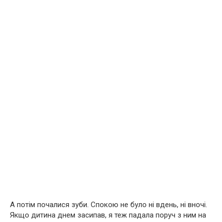
А потім почалися зуби. Спокою не було ні вдень, ні вночі.
Якщо дитина днем ​​засипав, я теж падала поруч з ним на