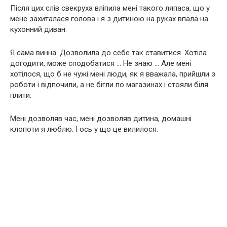
Після цих слів свекруха вліпила мені такого ляпаса, що у
мене захиталася голова і я з дитиною на руках впала на
кухонний диван.
Я сама винна. Дозволила до себе так ставитися. Хотіла
догодити, може сподобатися … Не знаю … Але мені
хотілося, що б не чужі мені люди, як я вважала, прийшли з
роботи і відпочили, а не бігли по магазинах і стояли біля
плити.
Мені дозволяв час, мені дозволяв дитина, домашні
клопоти я люблю. І ось у що це вилилося.