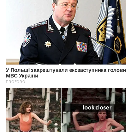
Повернулася до свекрухи, не дивлячись на те, що на
своїй території вона стала знову гнобити мене і
маніпулювати, я з головою поринула в пошуки нашого
житла. Знайшла затишний будиночок з ділянкою землі за
нашими коштами, віддала завдаток і стала чекати
чоловіка. Попереду новорічні свята, віра в чудеса і нове
життя.
Він приїхав за тиждень до нового року. Йому не до
покупки будинку. Він з друзями кожен день святкує. То у
нього ресторан з колишніми колегами, то кафе з друзями
дитинства, то лазня з однокласниками …
Ми посварилися міцно через те, що що треба займатися
оформленням будинку, люди чекають гроші, а у нього на