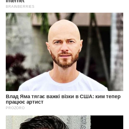
Я зібрала речі і поїхала.
Через місяць він приїхав за мною. Сказав, що був не
правий, йому все батько розповів, мати просто ревнує,
давай все забудемо, поїхали назад, люблю, люблю ….
Але я поставила умови: або живемо в орендованій
квартирі, він перестає їздити, знаходить роботу тут,
відкриває свою будівельну фірму, або ніяк і розлучення.
Він не погодився, хоча грошей накопичена вже пристойна
сума і в нашому місті можна на ці гроші купити
однокімнатну квартиру або свій невеликий будинок.
Після наступної поїздки, через два місяці, з’явився знову.
Визнав, що робив все під впливом матері і тільки зараз
зрозумів і пообіцяв зняти житло. Наплів щось про покупку
квартири і особисте щастя. Я повірила тоді. Це зараз я
вже не вірю йому …