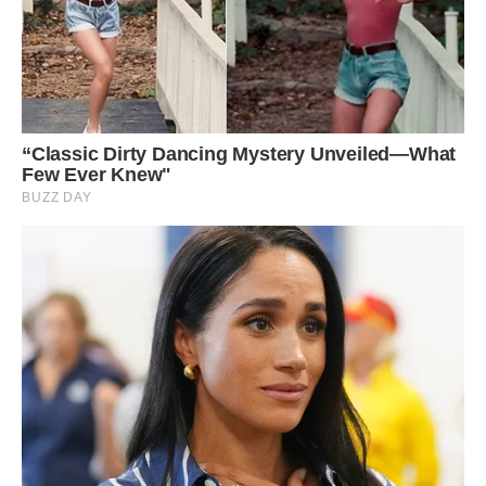
думці гульки і п’янки, хоча раніше він не захоплювався
зовсім.
В процесі скандалу він вдарив мене, я його, свекруха
схопила мене за волосся і витягла на кухню.
Новий рік він зустрічав зі своєю родиною в новому
заміському будинку. Виявляється, влітку його батьки
купили поруч з містом величезний будинок, я про це не
знала, і всі наші грошики теж пішли в батьківську
нерухомість. Синочку у них один і будинок залишиться
тільки йому. Я новий рік зустрічала одна. Вірніше, з сином
на знімній квартирі.
Він кликав до них, але я розуміла, що мені не будуть там
раді, адже свекруха мене не кликала. Та я б і не поїхала –
як їхати до людини, яка тебе ненавидить?