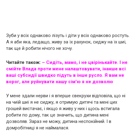
Зуби у всіх однаково лізуть і діти у всіх однаково ростуть.
А я аби яка, ледащо, живу за їх рахунок, сиджу на їх шиї,
так ще й робити нічого не хочу.
Читайте також:
– Сидіть, мамo, і не цвірінькайте. І не
смійте Влада проти мене налаштовувати, інакше всі
ваші субсидії швидко підуть в інше русло. Я вам не
ворог, але руйнувати нашу сім’ю я не дозволю
У мене здали нерви і я вперше свекрухи відповіла, що ні
на чиїй шиї я не сиджу, я отримую дитячі та мені цих
грошей вистачає, і якщо я живу у них і щось встигала
робити по дому, так це значить, що дитина мені
дозволяв. Зараз не можу, дитина неспокійний. І в
домробітниці я не наймалася.