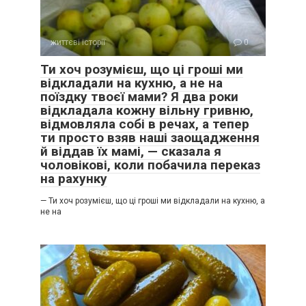
життєві історії
0
Ти хоч розумієш, що ці гроші ми
відкладали на кухню, а не на
поїздку твоєї мами? Я два роки
відкладала кожну вільну гривню,
відмовляла собі в речах, а тепер
ти просто взяв наші заощадження
й віддав їх мамі, — сказала я
чоловікові, коли побачила переказ
на рахунку
— Ти хоч розумієш, що ці гроші ми відкладали на кухню, а
не на