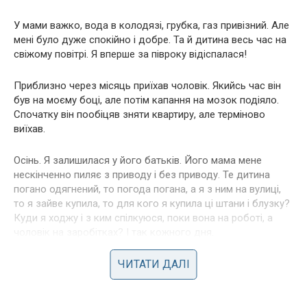
У мами важко, вода в колодязі, грубка, газ привізний. Але
мені було дуже спокійно і добре. Та й дитина весь час на
свіжому повітрі. Я вперше за півроку відіспалася!
Приблизно через місяць приїхав чоловік. Якийсь час він
був на моєму боці, але потім капання на мозок подіяло.
Спочатку він пообіцяв зняти квартиру, але терміново
виїхав.
Осінь. Я залишилася у його батьків. Його мама мене
нескінченно пиляє з приводу і без приводу. Те дитина
погано одягнений, то погода погана, а я з ним на вулиці,
то я зайве купила, то для кого я купила ці штани і блузку?
Куди я ходжу і з ким спілкуюся, поки вона на роботі, а
чоловік на заробітках? І так кожного дня.
Вона мене знищувала, пиляла, я погана мати, погана
ЧИТАТИ ДАЛІ
господиня … І чоловік виганяє мене. По телефону
накричав на мене і сказав, щоб я їхала до своєї матері.
Його мати лицемірно вибачилася.