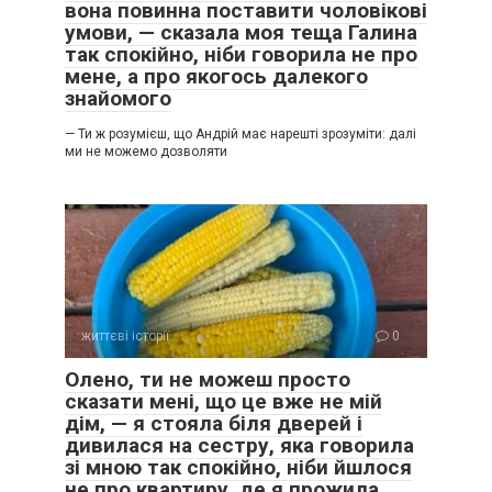
вона повинна поставити чоловікові
умови, — сказала моя теща Галина
так спокійно, ніби говорила не про
мене, а про якогось далекого
знайомого
— Ти ж розумієш, що Андрій має нарешті зрозуміти: далі
ми не можемо дозволяти
життєві історії
0
Олено, ти не можеш просто
сказати мені, що це вже не мій
дім, — я стояла біля дверей і
дивилася на сестру, яка говорила
зі мною так спокійно, ніби йшлося
не про квартиру, де я прожила