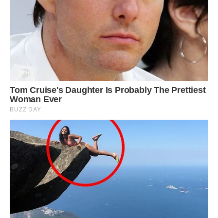
свекруха змінила вхідні двері.