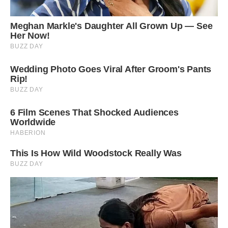
Схоже, що він хоче жити поруч з мамою. Навіщо? У мене
в голові тільки одна думка – розлучитися остаточно, але