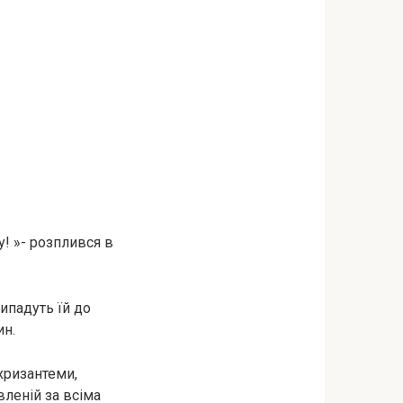
жу! »- розплився в
рипадуть їй до
ин.
 хризантеми,
вленій за всіма