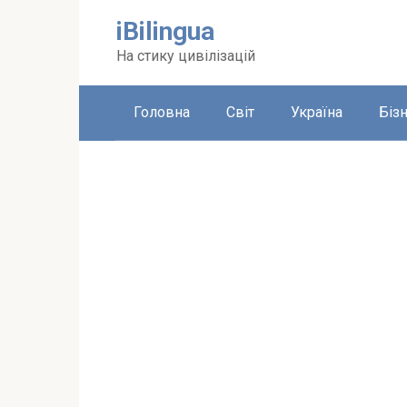
Перейти
iBilingua
до
вмісту
На стику цивілізацій
Головна
Світ
Україна
Біз