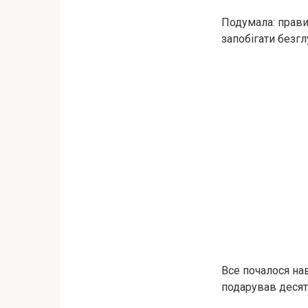
Подумала: правий
запобігати безг
Все почалося нав
подарував десят