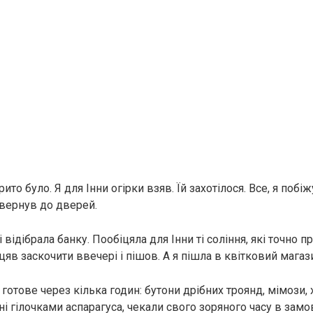
ито було. Я для Інни огірки взяв. Їй захотілося. Все, я побі
овернув до дверей.
і відібрала банку. Пообіцяла для Інни ті соління, які точно п
цяв заскочити ввечері і пішов. А я пішла в квітковий магаз
готове через кілька годин: бутони дрібних троянд, мімози,
і гілочками аспарагуса, чекали свого зоряного часу в замо