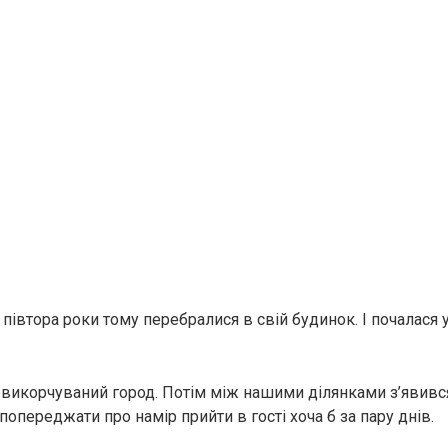
івтора роки тому перебралися в свій будинок. І почалася у
 викорчуваний город. Потім між нашими ділянками з’явився
попереджати про намір прийти в гості хоча б за пару днів.