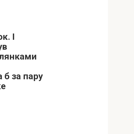
к. І
ув
ілянками
 б за пару
ке