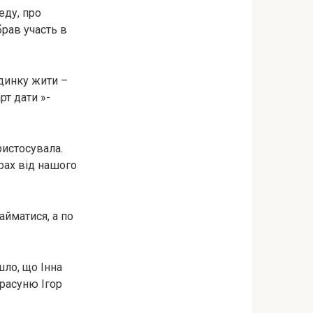
еду, про
рав участь в
удинку жити –
рт дати »-
ристосувала.
трах від нашого
айматися, а по
шло, що Інна
красуню Ігор