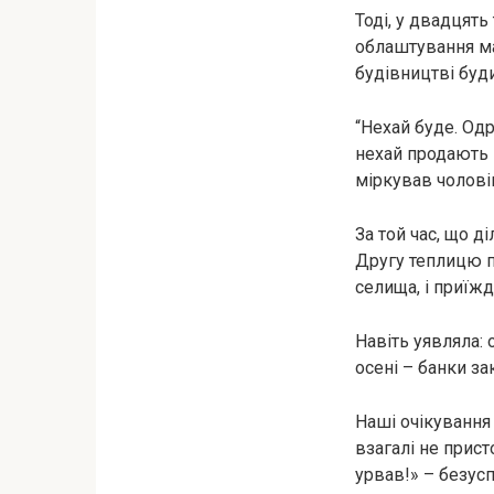
Тоді, у двадцять
облаштування ма
будівництві буди
“Нехай буде. Одр
нехай продають і
міркував чолові
За той час, що д
Другу теплицю по
селища, і приїжд
Навіть уявляла:
осені – банки за
Наші очікування 
взагалі не прист
урвав!» – безус