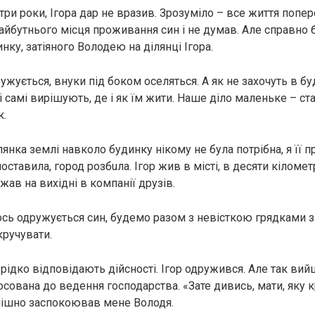
 три роки, Ігора дар не вразив. Зрозуміло – все життя попер
йбутнього місця проживання син і не думав. Але справно б
нку, затіяного Володею на ділянці Ігора.
ужується, внуки під боком оселяться. А як не захочуть в б
 самі вирішують, де і як їм жити. Наше діло маленьке – ста
к.
ілянка землі навколо будинку нікому не була потрібна, я її п
ставила, город розбuла. Ігор жив в місті, в десяти кіломе
жав на вихідні в компанії друзів.
 ось одружується син, будемо разом з невісткою грядками з
кручувати.
рідко відповідають дійсності. Ігор одружився. Але так вий
осована до ведення господарства. «Зате дивись, мати, яку 
пішно заспокоював мене Володя.