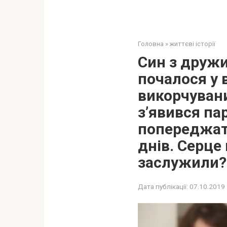
Головна
»
життєві історії
Син з дружи
почалося у 
викорчуван
з’явився па
попереджати
днів. Сеpце
заcлужили?
Дата публікації:
07.10.2019