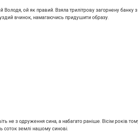
 Володя, ой як правий. Взяла трилітрову загорнену банку з 
луздий вчинок, намагаючись придушити образу.
іть не з одруження сина, а набагато раніше. Вісім років то
ь соток землі нашому синові.