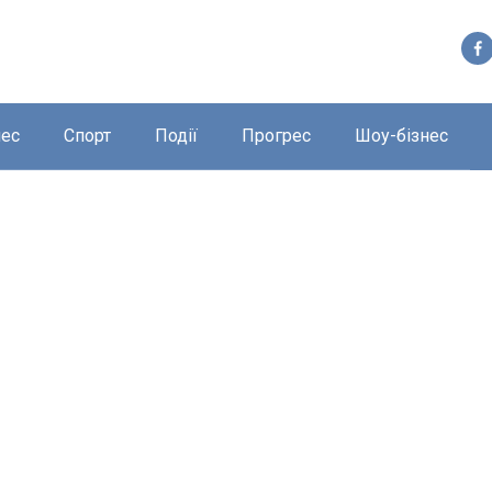
нес
Спорт
Події
Прогрес
Шоу-бізнес