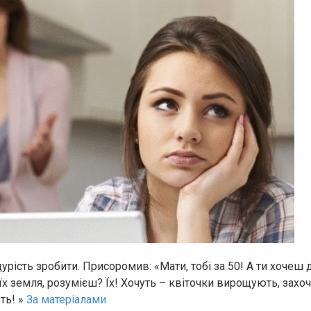
урість зробити. Присоромив: «Мати, тобі за 50! А ти хочеш 
х земля, розумієш? Їх! Хочуть – квіточки вирощують, захоч
ть! »
За матеріалами