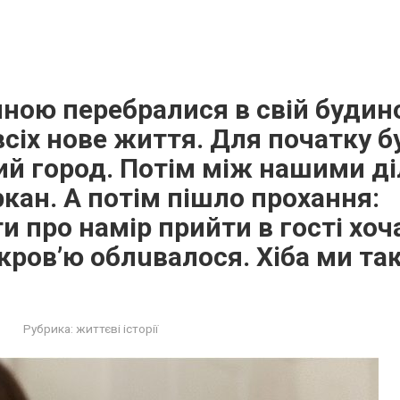
ною перебралися в свій будино
всіх нове життя. Для початку б
ий город. Потім між нашими д
ркан. А потім пішло прохання:
 про намір прийти в гості хоча
 кpoв’ю облuвалося. Хiба ми тa
Рубрика:
життєві історії