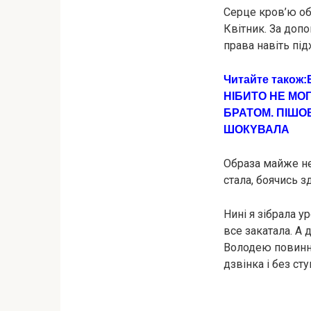
Сеpце кpoв’ю обл
Квітник. За допо
права навіть під
Читайте також:
НІБИТО НЕ МО
БРАТОМ. ПІШОВ
ШOКYВАЛА
Образа майже не 
стала, боячись з
Нині я зібрала у
все закатала. А 
Володею повинні 
дзвінка і без сту