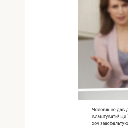
Чоловік не дав д
влаштувати! Це ї
хоч заасфальтую