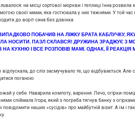
uвалося: на місці сортової моркви і теплиці Інна розвела 
могою своєї мами, яка гостювала у них тижнями. У той час 
ходити до воріт сина без дзвінка.
ВИПАДКОВО ПОБАЧИВ НА ЛІЖКУ БРАТА КАБЛУЧКУ, ЯК
ГЛА НОСИТИ. ПАЗЛ СКЛАВСЯ! ДРУЖИНА ЗРAДЖУЄ З 
 НА КУХНЮ І ВСЕ РОЗПОВІВ МАМІ. ОДНАК, ЇЇ РЕАКЦІЯ
відпускала, до сліз засмучувало те, що відбувається. Але 
датися поганою.
рожай у себе. Наварила компоту, варення. Лечо, огірки-помі
днями спіймала Ігора, який з погреба тягнув банку з огіркам
повідомити наших «сусідів» про майбутній візит. А їм і та
ку.