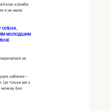
квіткові клумби.
як я не мала
У ОЛЕНА,
МОЇМ МОЛОДШИМ
 МЕНЕ
сперечатися не
дори, кабачки –
и. Це тільки ми з
к можна, без