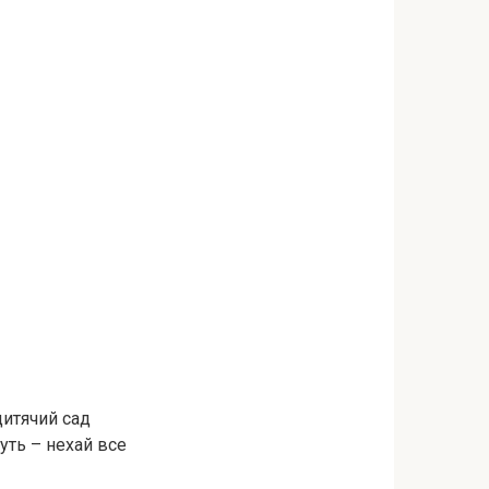
дитячий сад
уть – нехай все