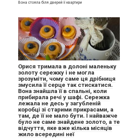
Вона стояла біля дверей її квартири
життєві історії
0
Орися тримала в долоні маленьку
золоту сережку і не могла
зрозуміти, чому саме ця дрібниця
змусила її серце так стискатися.
Вона знайшла її в спальні, коли
прибирала речі у шафі. Сережка
лежала не десь у загубленій
коробці зі старими прикрасами, а
там, де її не мало бути. І найважче
було не саме знайдене золото, а те
відчуття, яке вже кілька місяців
жило всередині неї