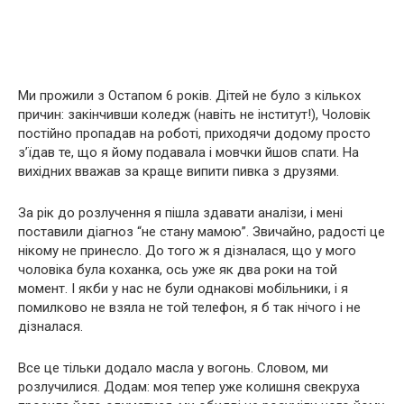
Ми прожили з Остапом 6 років. Дітей не було з кількох
причин: закінчивши коледж (навіть не інститут!), Чоловік
постійно пропадав на роботі, приходячи додому просто
з’їдав те, що я йому подавала і мовчки йшов спати. На
вихідних вважав за краще випити пивка з друзями.
За рік до розлучення я пішла здавати аналізи, і мені
поставили діагноз “не стану мамою”. Звичайно, радості це
нікому не принесло. До того ж я дізналася, що у мого
чоловіка була коханка, ось уже як два роки на той
момент. І якби у нас не були однакові мобільники, і я
помилково не взяла не той телефон, я б так нічого і не
дізналася.
Все це тільки додало масла у вогонь. Словом, ми
розлучилися. Додам: моя тепер уже колишня свекруха