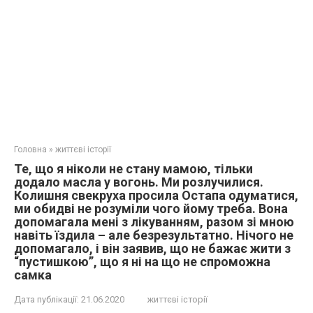
Головна
»
життєві історії
Те, що я ніколи не стану мамою, тільки
додало масла у вогонь. Ми розлучилися.
Колишня свекруха просила Остапа одуматися,
ми обидві не розуміли чого йому треба. Вона
допомагала мені з лікуванням, разом зі мною
навіть їздила – але безрезультатно. Нічого не
допомагало, і він заявив, що не бажає жити з
“пустишкою”, що я ні на що не спроможна
самка
Дата публікації:
21.06.2020
життєві історії