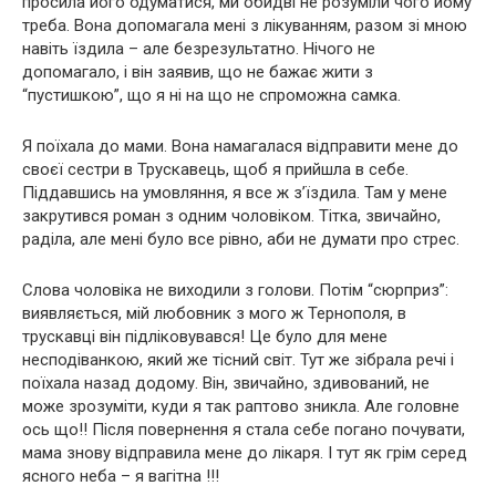
просила його одуматися, ми обидві не розуміли чого йому
треба. Вона допомагала мені з лікуванням, разом зі мною
навіть їздила – але безрезультатно. Нічого не
допомагало, і він заявив, що не бажає жити з
“пустишкою”, що я ні на що не спроможна самка.
Я поїхала до мами. Вона намагалася відправити мене до
своєї сестри в Трускавець, щоб я прийшла в себе.
Піддавшись на умовляння, я все ж з’їздила. Там у мене
закрутився роман з одним чоловіком. Тітка, звичайно,
раділа, але мені було все рівно, аби не думати про стрес.
Слова чоловіка не виходили з голови. Потім “сюрприз”:
виявляється, мій любовник з мого ж Тернополя, в
трускавці він підліковувався! Це було для мене
несподіванкою, який же тісний світ. Тут же зібрала речі і
поїхала назад додому. Він, звичайно, здивований, не
може зрозуміти, куди я так раптово зникла. Але головне
ось що!! Після повернення я стала себе погано почувати,
мама знову відправила мене до лікаря. І тут як грім серед
ясного неба – я вагітна !!!