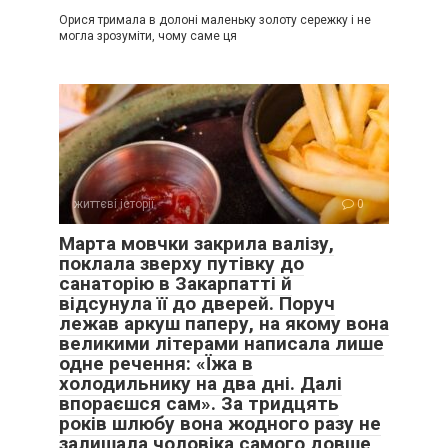
Орися тримала в долоні маленьку золоту сережку і не
могла зрозуміти, чому саме ця
життєві історії
0
Марта мовчки закрила валізу,
поклала зверху путівку до
санаторію в Закарпатті й
відсунула її до дверей. Поруч
лежав аркуш паперу, на якому вона
великими літерами написала лише
одне речення: «Їжа в
холодильнику на два дні. Далі
впораєшся сам». За тридцять
років шлюбу вона жодного разу не
залишала чоловіка самого довше,