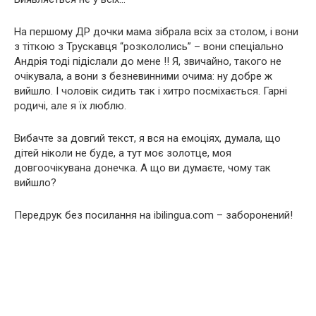
На першому ДР дочки мама зібрала всіх за столом, і вони
з тіткою з Трускавця “розкололись” – вони спеціально
Андрія тоді підіслали до мене !! Я, звичайно, такого не
очікувала, а вони з безневинними очима: ну добре ж
вийшло. І чоловік сидить так і хитро посміхається. Гарні
родичі, але я їх люблю.
Вибачте за довгий текст, я вся на емоціях, думала, що
дітей ніколи не буде, а тут моє золотце, моя
довгоочікувана донечка. А що ви думаєте, чому так
вийшло?
Передрук без посилання на ibilingua.com – заборонений!