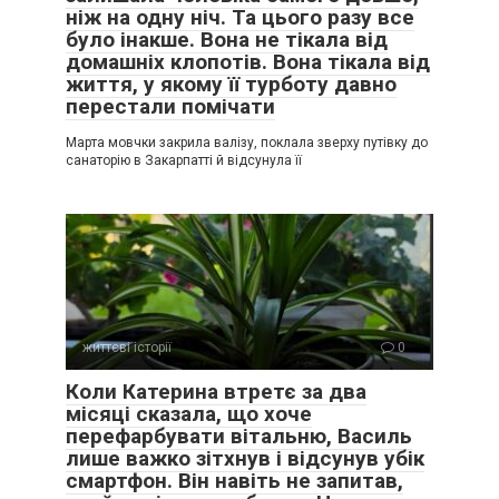
ніж на одну ніч. Та цього разу все
було інакше. Вона не тікала від
домашніх клопотів. Вона тікала від
життя, у якому її турботу давно
перестали помічати
Марта мовчки закрила валізу, поклала зверху путівку до
санаторію в Закарпатті й відсунула її
життєві історії
0
Коли Катерина втретє за два
місяці сказала, що хоче
перефарбувати вітальню, Василь
лише важко зітхнув і відсунув убік
смартфон. Він навіть не запитав,