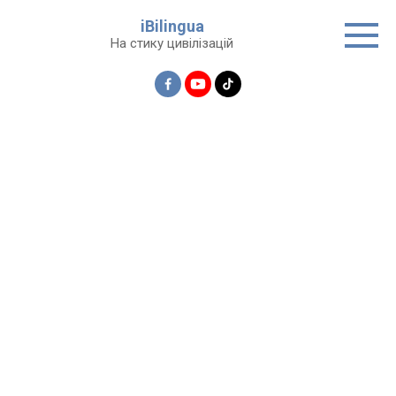
Перейти
iBilingua
до
На стику цивілізацій
вмісту