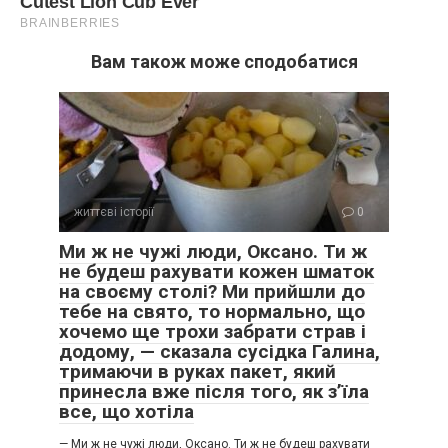
Вам також може сподобатися
життєві історії
0
Ми ж не чужі люди, Оксано. Ти ж
не будеш рахувати кожен шматок
на своєму столі? Ми прийшли до
тебе на свято, то нормально, що
хочемо ще трохи забрати страв і
додому, — сказала сусідка Галина,
тримаючи в руках пакет, який
принесла вже після того, як з’їла
все, що хотіла
— Ми ж не чужі люди, Оксано. Ти ж не будеш рахувати