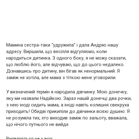
Мамина сестра-таки “удружила” і дала Андрію нашу
адресу. Вирішили, що весілля відгуляємо, коли
народиться дитинка. З одного боку, я не можу сказати,
що люблю його, але відчуваю, що до цього недалеко.
Дізнавшись про дитину, він бігав як ненормальний. Я
заміж не хотіла, але мама з тіткою мене уговорили.
У визначений термін я народила дівчинку. Мою донечку,
яку ми назвали Надійкою. Зараз нашій донечці два рочки,
з нею іноді сидить мама, а іноді навіть колишня свекруха
приходить! Обидві прикипіли до дівчинки всією душею. Я
не розуміла тих, хто виходив заміж по зальоту, вважала,
що нічого путнього не вийде.
Виявляється не у всіх…