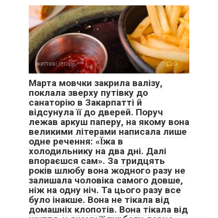
було спокійніше? Але як спокійно реагувати, коли твою
мрію перекроюють із таким виглядом, ніби роблять тобі
послугу?
Наступного дня я поговорила з Христиною, дизайнеркою.
життєві історії
0
Марта мовчки закрила валізу,
поклала зверху путівку до
санаторію в Закарпатті й
відсунула її до дверей. Поруч
лежав аркуш паперу, на якому вона
великими літерами написала лише
одне речення: «Їжа в
холодильнику на два дні. Далі
впораєшся сам». За тридцять
років шлюбу вона жодного разу не
залишала чоловіка самого довше,
ніж на одну ніч. Та цього разу все
було інакше. Вона не тікала від
домашніх клопотів. Вона тікала від