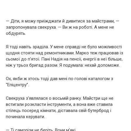
— Діти, я можу приїжджати й дивитися за майстрами, —
запропонувала свекруха. — Ви ж на роботі. А мене не
обдурять.
Я тоді навіть зраділа. У мене справді не було можливості
щодня стояти над ремонтниками. Марко теж працював із
сьомої до п’ятої. Пані Надія на пенсії, енергії в неї більше,
ніж у трьох бригад разом. Я подумала: нехай допоможе.
Ох, якби ж хтось тоді дав мені по голові каталогом з
“Епіцентру”.
Свекруха з’являлася о восьмій ранку. Майстри ще не
встигали розкласти інструменти, а вона вже ставила
стілець посеред кімнати, діставала свій бутерброд і
починала керувати.
— Ті саморізи не беріть. Вони м’які.