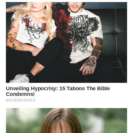
— Мамо, це наша кухня. Ми вже вибрали.
А він промовив:
— Може, зробимо щось середнє?
Оце “щось середнє” в перекладі з мови чоловіків