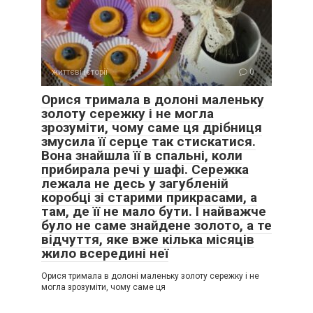
життєві історії
0
Орися тримала в долоні маленьку
золоту сережку і не могла
зрозуміти, чому саме ця дрібниця
змусила її серце так стискатися.
Вона знайшла її в спальні, коли
прибирала речі у шафі. Сережка
— Я не просила вирішувати замість мене.
лежала не десь у загубленій
коробці зі старими прикрасами, а
— Якби я не вирішувала, у вас би тут уже хаос був.
там, де її не мало бути. І найважче
було не саме знайдене золото, а те
— Краще мій хаос, ніж ваш порядок.
відчуття, яке вже кілька місяців
жило всередині неї
Після цих слів вона замовкла. Марко подивився на мене
Орися тримала в долоні маленьку золоту сережку і не
так, ніби це я перейшла межу.
могла зрозуміти, чому саме ця
А я вперше подумала: може, я справді різка? Може, треба