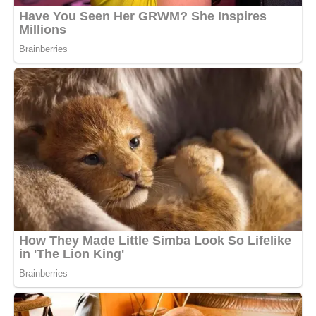
— Іванно, ну не починай знову.
— Я не питаю дозволу. Я кажу, що не житиму в домі, де
все вибрала твоя мама.
— Вона образиться.
— А я вже образилася. Але це, бачу, менше проблема.
Він потер обличчя.
— Ти не розумієш маму.