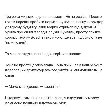
Три роки ми відкладали на ремонт. Не на розкіш. Просто
хотіли нарешті зробити нормальну кухню, ванну і коридор
у старому будинку, який Марко отримав від дідуся. Я
мріяла про світлі фасади, зручні шухляди, просту плитку,
хорошу техніку Bosch і таку кухню, де все під рукою, а не
“як у людей”.
Та моя свекруха, пані Надія, вирішила інакше.
Вона не просто допомагала. Вона прийшла в наш ремонт
як головний архітектор чужого життя. А мій чоловік лише
кивав.
— Мама має досвід, — казав він.
І щоразу, коли він це повторював, я відчувала: у моєму
домі мене повільно відсувають убік.