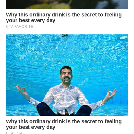
— Ну, ця теж непогана.
Я повернулася до нього.
— Ти серйозно?
— Вона вже куплена. Не будемо ж знімати.
— Тобто якщо твоїй мамі захотілося, я маю прийняти?