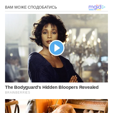
Я чула “ваша мама” частіше, ніж власне ім’я.
Одного дня я приїхала після роботи й побачила, що на
стіні викладена плитка, яку я не вибирала.
— Це що? — спитала я.
Пані Надія стояла гордо.
— Нормальна плитка. Практична. Не те, що ти хотіла, біле
й стерильне.
— Я замовила іншу.