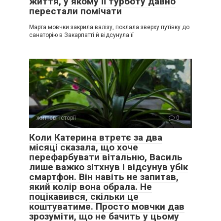
життя, у якому її турботу давно
перестали помічати
Марта мовчки закрила валізу, поклала зверху путівку до
санаторію в Закарпатті й відсунула її
— Можна ще зупинити замовлення?
— Якщо завдаток внесений, буде штраф. Але можна
спробувати змінити фасади й частину комплектації.
життєві історії
0
— Скільки часу?
Коли Катерина втретє за два
місяці сказала, що хоче
перефарбувати вітальню, Василь
— Треба швидко. Максимум два дні.
лише важко зітхнув і відсунув убік
смартфон. Він навіть не запитав,
Я прийшла додому й сказала Маркові:
який колір вона обрала. Не
поцікавився, скільки це
— Ми міняємо кухню.
коштуватиме. Просто мовчки дав
зрозуміти, що не бачить у цьому