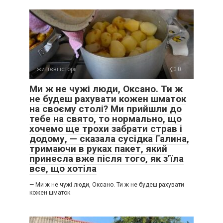
Пані Надія втрутилася:
— Іванно, не роби трагедії. Ми вибрали якісну. Не ту модну
дрібноту, яку тобі намалювали.
життєві історії
0
— Це моя кухня!
Ми ж не чужі люди, Оксано. Ти ж
не будеш рахувати кожен шматок
— Ваш дім спільний.
на своєму столі? Ми прийшли до
тебе на свято, то нормально, що
— Саме тому рішення мали бути спільні, а не ваші з сином.
хочемо ще трохи забрати страв і
додому, — сказала сусідка Галина,
Марко зітхнув.
тримаючи в руках пакет, який
принесла вже після того, як з’їла
все, що хотіла
— Ми ж не чужі люди, Оксано. Ти ж не будеш рахувати
кожен шматок