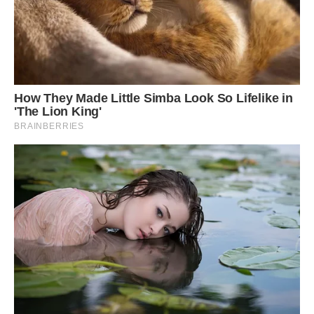
— Іванно, ти ще молода. Ти не розумієш, що гарно на
картинці, не завжди добре в житті.
— А ви вирішили за мене?
— Я врятувала вас від помилки.
Марко, який стояв поруч, тільки сказав: