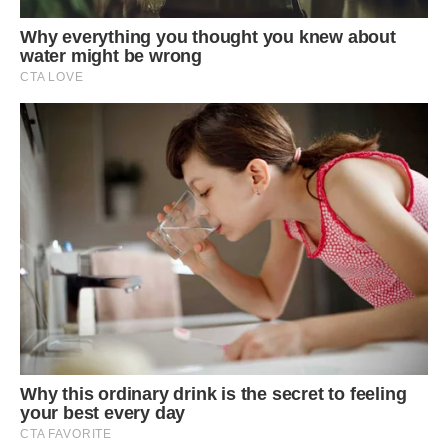
— Жінці має бути затишно. А тут ні душі, ні тепла.
— Затишок — це не обов’язково коричневі шафи.
— Коричневі хоча б не брудняться.
— Я не хочу коричневі.
— Ти зараз не хочеш. А через рік подякуєш.
Марко сидів мовчки. Я чекала, що він скаже: