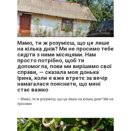
життєві історії
0
Мамо, ти ж розумієш, що це лише
на кілька днів? Ми не просимо тебе
сидіти з ними місяцями. Нам
просто потрібно, щоб ти
допомогла, поки ми вирішимо свої
справи, — сказала моя донька
Ірина, коли я вже втретє за вечір
намагалася пояснити, що мені
стає важко
— Мамо, ти ж розумієш, що це лише на кілька днів? Ми не
— Ти знову починаєш.
просимо
— Я не починаю. Я реагую.
— Мама хотіла як краще.