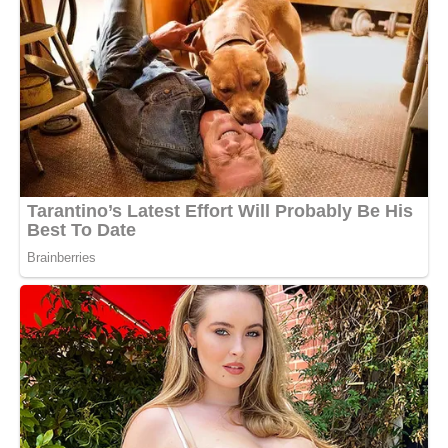
— А ти мене розумієш?
— Вона все життя сама тягнула. Батько мало чим
займався. Вона звикла вирішувати, бо інакше ніхто нічого
не робив. Для неї ремонт — це спосіб бути корисною.