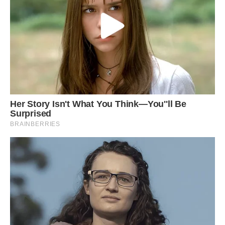
означає: “Зробіть так, щоб я не мусив обирати сторону”.
Але в родині іноді треба обирати. Не між мамою і
дружиною. А між чужим контролем і власною сім’єю.
Через тиждень я дізналася, що Марко з мамою поїхали в
меблевий салон без мене.