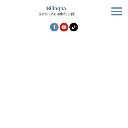
Перейти
iBilingua
до
На стику цивілізацій
вмісту