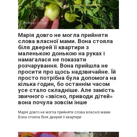
— Вона завжди хоче як краще. Чомусь краще виходить
тільки їй.
життєві історії
0
Свекруха образилася.
Марія довго не могла прийняти
слова власної мами. Вона стояла
— Я вам стільки часу віддаю. Щодня їжджу, за майстрами
біля дверей її квартири з
дивлюся, свої нерви витрачаю. А ти замість подяки тільки
маленькою донькою на руках і
колеш словами.
намагалася не показати
розчарування. Вона прийшла не
просити про щось надзвичайне. Їй
просто потрібна була допомога на
кілька годин, бо останнім часом
усе стало складніше. Але замість
звичного «звісно, приводи дітей»
вона почула зовсім інше
Марія довго не могла прийняти слова власної мами.
Вона стояла біля дверей її квартири