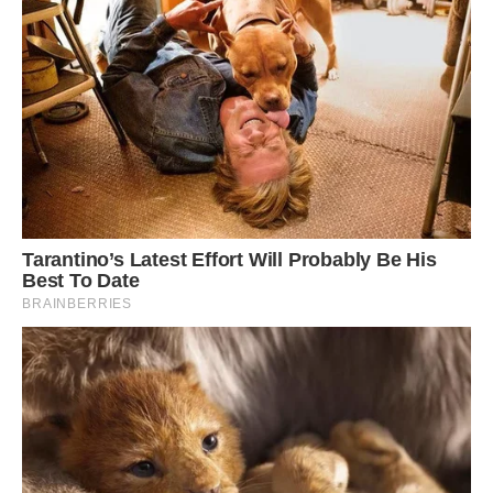
— Твоя була як у лікарняному кабінеті.
— Мені вона подобалася.