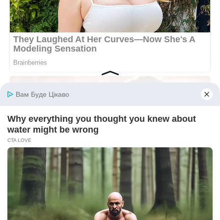
— Бути корисною не означає захопити кермо.
— Вона боїться, що ми витратимо гроші на дурниці.
— Це наші гроші.
— Частину дала вона.