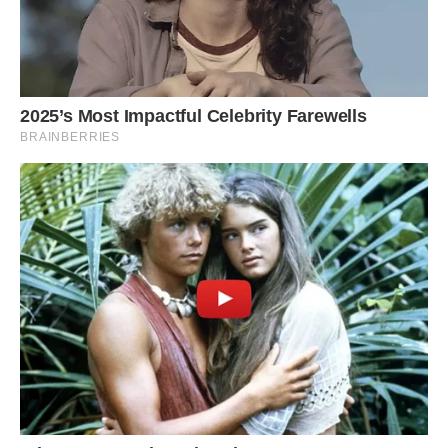
Мені навіть не сказали.
Повернулися з договором на кухню.
— Ми внесли завдаток, — сказав Марко.
— Ви що зробили?
— Там була хороша знижка.
— Без мене?