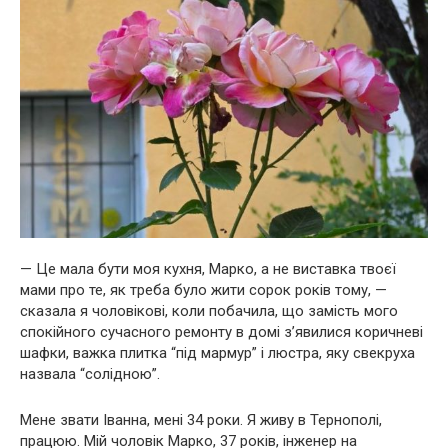
— Це мала бути моя кухня, Марко, а не виставка твоєї
мами про те, як треба було жити сорок років тому, —
сказала я чоловікові, коли побачила, що замість мого
спокійного сучасного ремонту в домі з’явилися коричневі
шафки, важка плитка “під мармур” і люстра, яку свекруха
назвала “солідною”.
Мене звати Іванна, мені 34 роки. Я живу в Тернополі,
працюю. Мій чоловік Марко, 37 років, інженер на