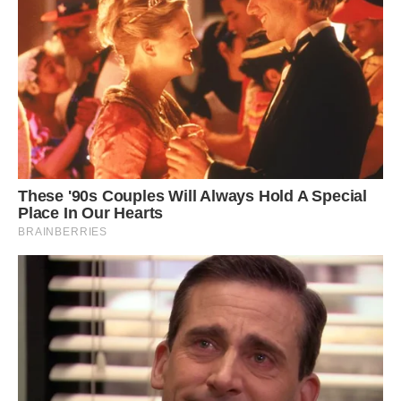
Саме це “просто плитка” стало першим каменем у нашій
сварці. Бо для нього це була плитка. Для мене — знак, що
моє слово в моєму домі важить менше, ніж мамина
звичка “я краще знаю”.
Потім була кухня.
Я довго вибирала проєкт. Хотіла мінімалізм: матові
фасади, світлий верх, дерев’яний низ, стільниця під камінь.
Дизайнерка Христина зробила гарну візуалізацію, навіть
підібрала ручки, підсвітку, місце для посудомийки.
Пані Надія побачила й скривилася.
— Це не кухня, а офіс.
— Мені подобається.