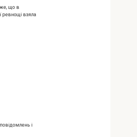
аже, що в
ої ревнощі взяла
 повідомлень і