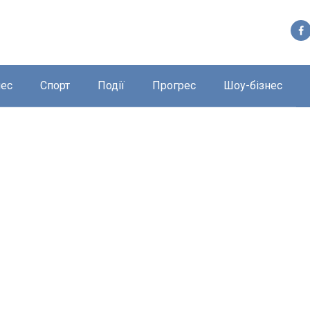
нес
Спорт
Події
Прогрес
Шоу-бізнес