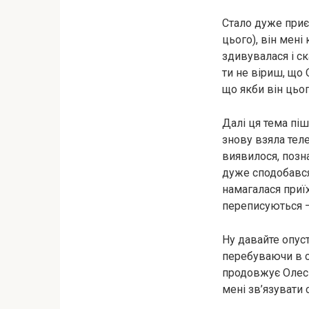
Стало дуже приєм
цього), він мені
здивувалася і ск
ти не віриш, що О
що якби він цьог
Далі ця тема піш
знову взяла тел
виявилося, позна
дуже сподобався
намагалася приїх
переписуються –
Ну давайте опуст
перебуваючи в с
продовжує Олесі 
мені зв’язувати