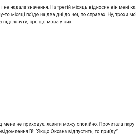
 і не надала значення. На третій місяць відносин він мені к
-то місяці поїде на два дні до неї, по справах. Ну, трохи м
ла підглянути, про що мова у них.
д мене не приховує, лазити можу спокійно. Прочитала пару
відомлення їй: “Якщо Оксана відпустить, то приїду”.