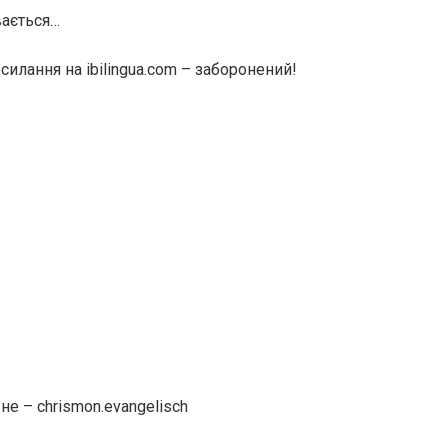
вається…
илання на ibilingua.com – заборонений!
е – chrismon.evangelisch