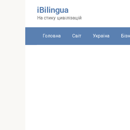
Перейти
iBilingua
до
вмісту
На стику цивілізацій
Головна
Світ
Україна
Біз