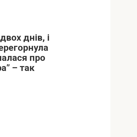
вох днів, і
перегорнула
налася про
а” – так