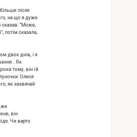
 більше після
ого, на що я дуже
і сказав: “Може,
”, потім сказала,
м двох днів, і я
вання… Як
роки тому, він їй
луночки. Олеся
ого, як зазвичай
 вже
ене, він
їде. Чи варто