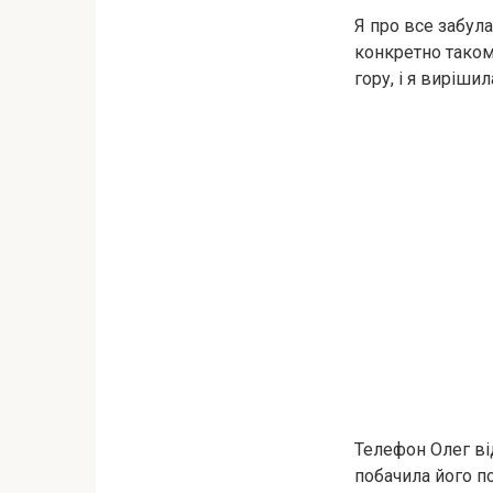
Я про все забула
конкретно такому
гору, і я виріши
Телефон Олег ві
побачила його по