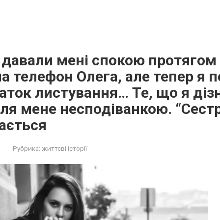
 давали мені спокою протягом д
ла телефон Олега, але тепер я 
аток листування… Те, що я діз
для мене несподіванкою. “Сестр
ається
Рубрика:
життєві історії