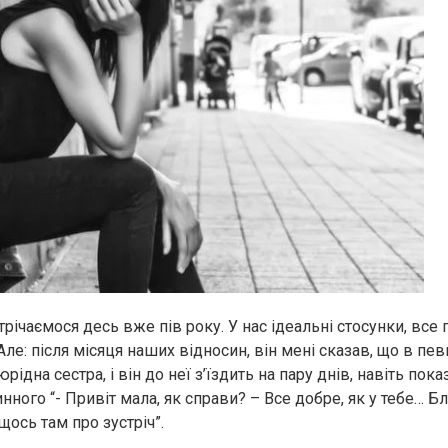
річаємося десь вже пів року. У нас ідеальні стосунки, все 
е: після місяця наших відносин, він мені сказав, що в пев
рідна сестра, і він до неї з’їздить на пару днів, навіть по
нного “- Привіт мала, як справи? – Все добре, як у тебе… Бл
 щось там про зустріч”.