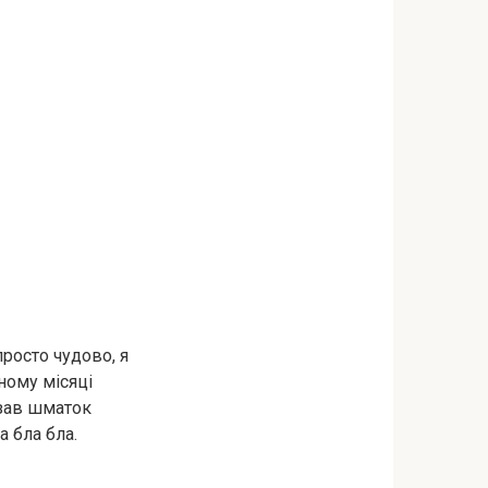
просто чудово, я
ному місяці
казав шматок
а бла бла.