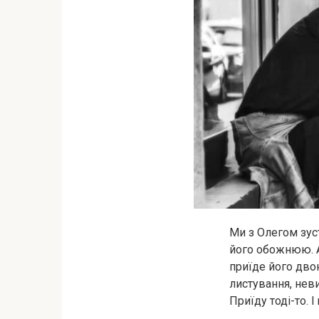
Ми з Олегом зуст
його обожнюю. Ал
приїде його двою
листування, неви
Приїду тоді-то. І