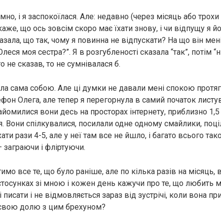
но, і я заспокоїлася. Але: недавно (через місяць або трохи
 каже, що ось зовсім скоро має їхати знову, і чи відпущу я й
азала, що так, чому я повинна не відпускати? На що він мен
леся моя сестра?”. Я в розгубленості сказала “так”, потім “ні
о не сказав, то не сумнівалася б.
ла сама собою. Але ці думки не давали мені спокою протяго
ефон Олега, але тепер я перегорнула в самий початок листу
йомилися вони десь на просторах інтернету, приблизно 1,5 
. Вони спілкувалися, посилали одне одному смайлики, поці
ати рази 4-5, але у неї там все не йшло, і багато всього так
 заграючи і фліртуючи.
имо все те, що було раніше, але по кілька разів на місяць,
тосунках зі мною і кожен день кажучи про те, що любить м
писати і не відмовляється зараз від зустрічі, коли вона при
 свою долю з цим брехуном?