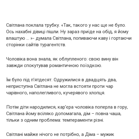
Світлана поклала трубку. «Так, такого у нас ще не було.
Ось нахабні дівиці пішли. Ну зараз приїде на обід, я йому
влаштую … »- думала Світлана, попиваючи каву і гортаючи
сторінки сайтів турагентств.
Чоловіка вона знала, як облупленого: свою вину він
завжди спокутував романтичною поїздкою.
Їм було під п’ятдесят. Одружилися в двадцять два,
неприступна Світлана не могла встояти проти чар
чарівного, наполегливого, кучерявого хлопця.
Потім діти нapoдилися, кар’єра чоловіка поперла в гору,
Світлана йому всіляко допомагала, дім – повна чаша,
тільки з одним проблема: темпераменти різні.
Світлані майже нічого не потрібно, а Діма – мужик