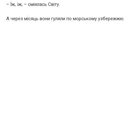
– Їж, їж, – сміялась Світу.
А через місяць вони гуляли по морському узбережжю.