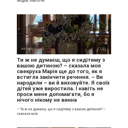
Андрій, навіть не
життєві історії
0
Ти ж не думаєш, що я сидітиму з
вашою дитиною? – сказала моя
свекруха Марія ще до того, як я
встигла закінчити речення. – Ви
народили – ви й виховуйте. Я своїх
дітей уже виростила. І навіть не
проси мене допомагати, бо я
нічого нікому не винна
– Ти ж не думаєш, що я сидітиму з вашою дитиною? –
сказала моя