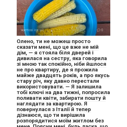
життєві історії
0
Олено, ти не можеш просто
сказати мені, що це вже не мій
дім, — я стояла біля дверей і
дивилася на сестру, яка говорила
зі мною так спокійно, ніби йшлося
не про квартиру, де я прожила
майже двадцять років, а про якусь
стару річ, яку давно перестали
використовувати. — Я залишила
тобі ключі на два тижні, попросила
поливати квіти, забирати пошту й
наглядати за квартирою. Я
повернулася з Італії й тепер
дізнаюся, що ти вирішила
розпорядитися моїм житлом без
мене. Поясни мені, будь ласка, що