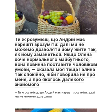
життєві історії
0
Ти ж розумієш, що Андрій має
нарешті зрозуміти: далі ми не
можемо дозволяти йому жити так,
як йому заманеться. Якщо Олена
хоче нормального майбутнього,
вона повинна поставити чоловікові
умови, — сказала моя теща Галина
так спокійно, ніби говорила не про
мене, а про якогось далекого
знайомого
— Ти ж розумієш, що Андрій має нарешті зрозуміти: далі
ми не можемо дозволяти