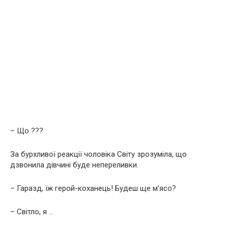
– Що ???
За бурхливої ​​реакції чоловіка Світу зрозуміла, що
дзвонила дівчині буде непереливки.
– Гаразд, їж герой-коханець! Будеш ще м’ясо?
– Світло, я …