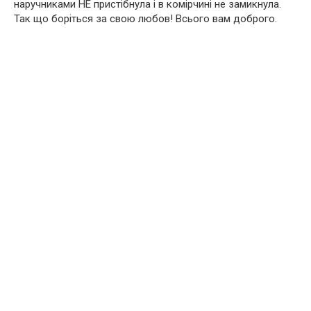
наручниками НЕ пристібнула і в комірчині не замикнула.
Так що боріться за свою любов! Всього вам доброго.