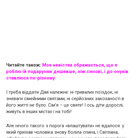
Читайте також:
Моя невістка ображається, що я
роблю їй подарунки дешевше, ніж синові, і до онуків
ставлюся по-різному
І треба віддати Дімі належне: ні тривалих поїздок, ні
зневаги сімейними святами, ні серйозних закоханості в
його житті не було. Сім’я – це святе! І ось діти дорослі,
живуть в інших містах і на тобі!
Але нічого такого з порога «влаштувати» не вдалося: у
який приїхав чоловіка знову боліла спина, і Світлана,