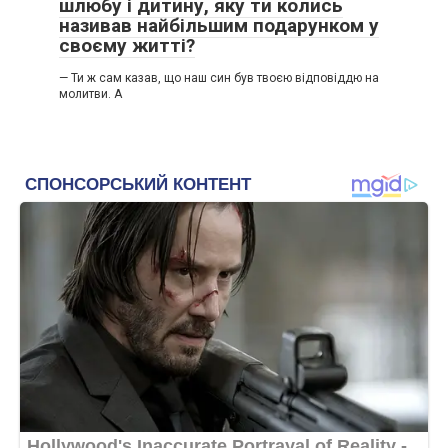
шлюбу і дитину, яку ти колись
називав найбільшим подарунком у
своєму житті?
— Ти ж сам казав, що наш син був твоєю відповіддю на
молитви. А