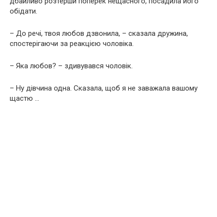
дбайливо розтерши поперек нещасного, посадила його
обідати.
– До речі, твоя любов дзвонила, – сказала дружина,
спостерігаючи за реакцією чоловіка.
– Яка любов? – здивувався чоловік.
– Ну дівчина одна. Сказала, щоб я не заважала вашому
щастю …