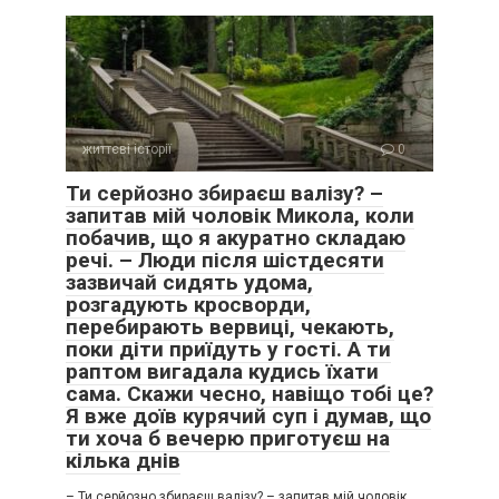
життєві історії
0
Ти серйозно збираєш валізу? –
запитав мій чоловік Микола, коли
побачив, що я акуратно складаю
речі. – Люди після шістдесяти
зазвичай сидять удома,
розгадують кросворди,
перебирають вервиці, чекають,
поки діти приїдуть у гості. А ти
раптом вигадала кудись їхати
сама. Скажи чесно, навіщо тобі це?
Я вже доїв курячий суп і думав, що
ти хоча б вечерю приготуєш на
кілька днів
– Ти серйозно збираєш валізу? – запитав мій чоловік