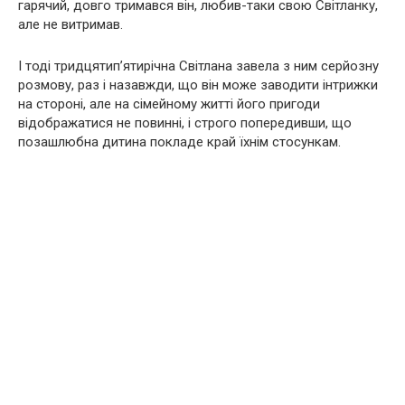
гарячий, довго тримався він, любив-таки свою Світланку,
але не витримав.
І тоді тридцятип’ятирічна Світлана завела з ним серйозну
розмову, раз і назавжди, що він може заводити інтрижки
на стороні, але на сімейному житті його пригоди
відображатися не повинні, і строго попередивши, що
позашлюбна дитина покладе край їхнім стосункам.