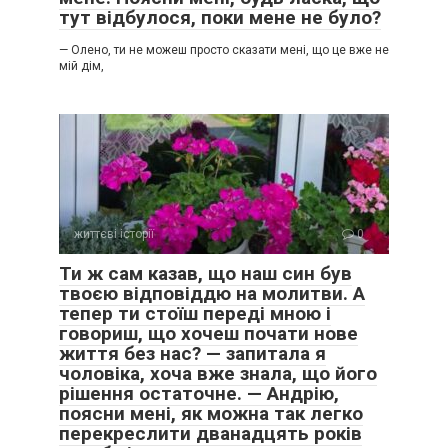
тут відбулося, поки мене не було?
— Олено, ти не можеш просто сказати мені, що це вже не
мій дім,
життєві історії
0
Ти ж сам казав, що наш син був
твоєю відповіддю на молитви. А
тепер ти стоїш переді мною і
говориш, що хочеш почати нове
життя без нас? — запитала я
чоловіка, хоча вже знала, що його
рішення остаточне. — Андрію,
поясни мені, як можна так легко
перекреслити дванадцять років