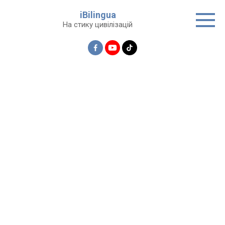
Перейти
iBilingua
до
На стику цивілізацій
вмісту