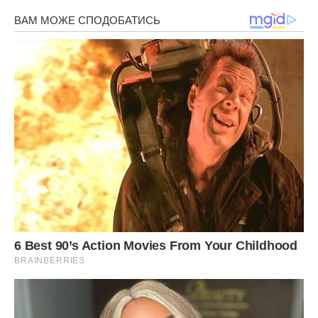
Мама Артема прийняла мене швидко. Можливо, занадто
швидко.
— Ліно, ти така спокійна. Нам якраз такої людини
бракувало, бо ми всі тут трохи з характером.
Його батько Василь був мовчазний, але добрий. Сестра
Юля спершу трималася насторожено, потім почала
скидати мені меми у Viber. Бабуся Ніна називала мене
“дівчинко”, хоча мені вже було за двадцять п’ять.
Через пів року Артем запропонував: