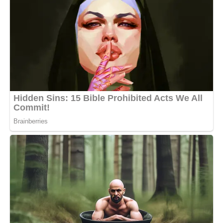
Вона не образилася. І за це я їй вдячна.
— Бо так працює звичка. Погана, але сильна.