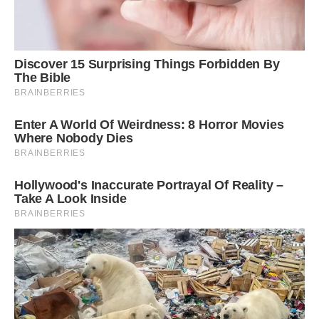
прокидалася й чула, як хтось уже щось обговорює.
Увечері ми всі сиділи разом, дивилися серіали на Megogo,
сперечалися, що замовити з Glovo, сміялися з бабусиних
коментарів.
Мені подобалося бути частиною цього.
Я хотіла бути потрібною.
І дуже швидко стала.
— Ліно, ти ж усе одно йдеш повз Нову пошту, забери
посилку.
— Ліно, глянь малих на годинку, Юлі треба вийти.