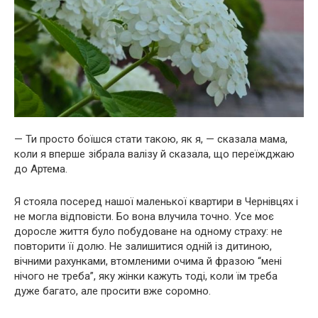
— Ти просто боїшся стати такою, як я, — сказала мама,
коли я вперше зібрала валізу й сказала, що переїжджаю
до Артема.
Я стояла посеред нашої маленької квартири в Чернівцях і
не могла відповісти. Бо вона влучила точно. Усе моє
доросле життя було побудоване на одному страху: не
повторити її долю. Не залишитися одній із дитиною,
вічними рахунками, втомленими очима й фразою “мені
нічого не треба”, яку жінки кажуть тоді, коли їм треба
дуже багато, але просити вже соромно.