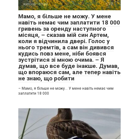
життєві історії
0
— Ти хочеш жити окремо?
Мамо, я більше не можу. У мене
навіть немає чим заплатити 18 000
гривень за оренду наступного
місяця, – сказав мій син Артем,
коли я відчинила двері. Голос у
нього тремтів, а сам він дивився
кудись повз мене, ніби боявся
зустрітися зі мною очима. – Я
думав, що все буде інакше. Думав,
що впораюся сам, але тепер навіть
не знаю, що робити
– Мамо, я більше не можу… У мене навіть немає чим
заплатити 18 000