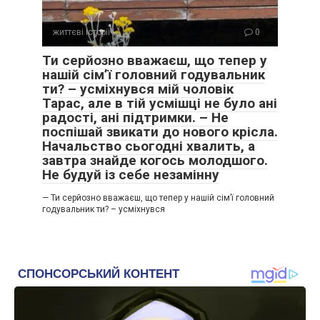
життєві історії
0
Ти серйозно вважаєш, що тепер у
нашій сім’ї головний годувальник
ти? – усміхнувся мій чоловік
Тарас, але в тій усмішці не було ані
радості, ані підтримки. – Не
поспішай звикати до нового крісла.
Начальство сьогодні хвалить, а
завтра знайде когось молодшого.
— Ні. Саме це й проблема. Ніхто не питає. Усі просто
Не будуй із себе незамінну
вважають, що я можу.
— Ти серйозно вважаєш, що тепер у нашій сім’ї головний
Пані Оксана довго мовчала.
годувальник ти? – усміхнувся
— Знаєш, я теж колись так зайшла в цю родину. Хотіла
всім сподобатися. Потім уже не знала, як зупинитися.
— То чому ви робите те саме зі мною?