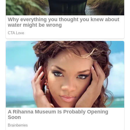
Ми поговорили спокійно. Вперше. Не як майбутня
свекруха й дівчина її сина, а як дві жінки, які зрозуміли
одну й ту саму пастку.
Але з Артемом було складніше.
Він не хотів визнавати, що його галасливий дім, який я так
полюбила, має й темний бік.
— Ти хочеш, щоб я обирав між тобою і родиною? —
запитав він.
— Ні. Я хочу, щоб ти обрав дорослість.
— Гарно звучить. А конкретно?