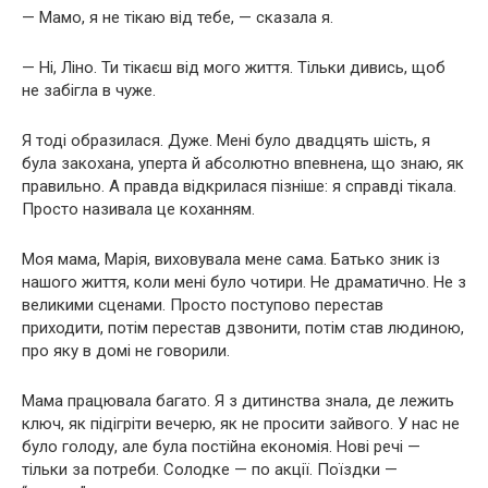
— Мамо, я не тікаю від тебе, — сказала я.
— Ні, Ліно. Ти тікаєш від мого життя. Тільки дивись, щоб
не забігла в чуже.
Я тоді образилася. Дуже. Мені було двадцять шість, я
була закохана, уперта й абсолютно впевнена, що знаю, як
правильно. А правда відкрилася пізніше: я справді тікала.
Просто називала це коханням.
Моя мама, Марія, виховувала мене сама. Батько зник із
нашого життя, коли мені було чотири. Не драматично. Не з
великими сценами. Просто поступово перестав
приходити, потім перестав дзвонити, потім став людиною,
про яку в домі не говорили.
Мама працювала багато. Я з дитинства знала, де лежить
ключ, як підігріти вечерю, як не просити зайвого. У нас не
було голоду, але була постійна економія. Нові речі —
тільки за потреби. Солодке — по акції. Поїздки —