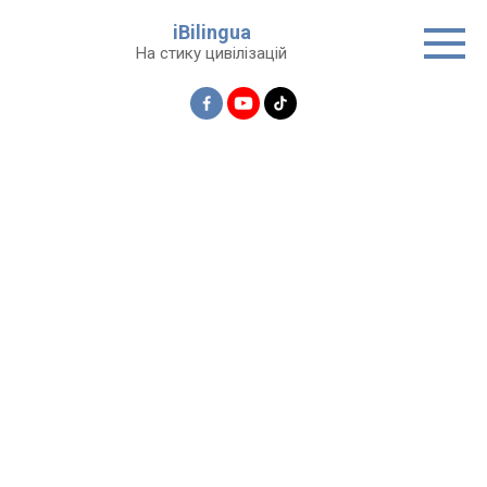
Перейти
iBilingua
до
На стику цивілізацій
вмісту