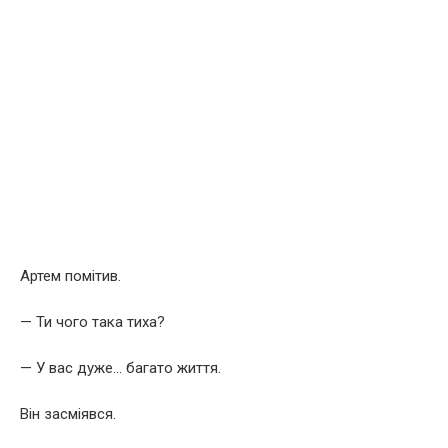
Артем помітив.
— Ти чого така тиха?
— У вас дуже… багато життя.
Він засміявся.