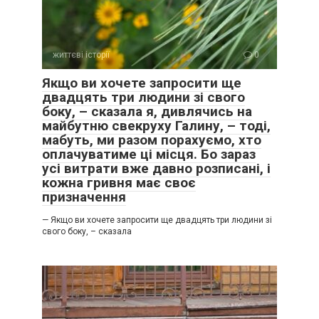
— Ти про що?
життєві історії
0
— Про те, що я не можу бути всім зручною щодня.
Якщо ви хочете запросити ще
Вона сіла навпроти.
двадцять три людини зі свого
боку, – сказала я, дивлячись на
— Тобі хтось щось сказав?
майбутню свекруху Галину, – тоді,
мабуть, ми разом порахуємо, хто
оплачуватиме ці місця. Бо зараз
усі витрати вже давно розписані, і
кожна гривня має своє
призначення
— Якщо ви хочете запросити ще двадцять три людини зі
свого боку, – сказала