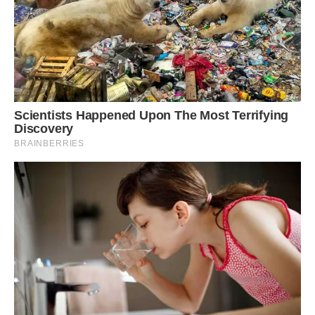
— Ліно, ти так гарно ведеш таблиці, допоможи Артему з
оплатами.