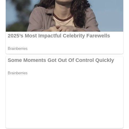
— Конкретно — ми шукаємо окреме житло. Навіть
маленьке. Навіть неідеальне. Але своє.
— У нас нема на це грошей.
— Є, якщо ти нарешті перестанеш брати замовлення як
попало і рахувати “на око”.
— Тепер я ще й невдаха?
— Ні. Але ти звик, що вдома тебе підстрахують. Мама,
тато, я. І тобі зручно.
Він підвищив голос: