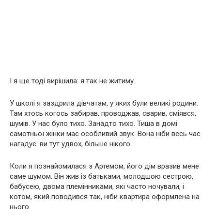
І я ще тоді вирішила: я так не житиму.
У школі я заздрила дівчатам, у яких були великі родини.
Там хтось когось забирав, проводжав, сварив, сміявся,
шумів. У нас було тихо. Занадто тихо. Тиша в домі
самотньої жінки має особливий звук. Вона ніби весь час
нагадує: ви тут удвох, більше нікого.
Коли я познайомилася з Артемом, його дім вразив мене
саме шумом. Він жив із батьками, молодшою сестрою,
бабусею, двома племінниками, які часто ночували, і
котом, який поводився так, ніби квартира оформлена на
нього.