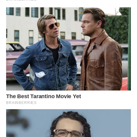
— Ти навіть не знаєш їх.
— Я знаю життя.
— Ти просто не віриш, що родина може бути іншою.
Вона подивилася на мене втомлено.
— Може. Але чужа родина не стане твоєю тільки тому, що
тобі дуже хочеться.
Я тоді грюкнула дверима. Не сильно, але достатньо, щоб
потім соромитися.