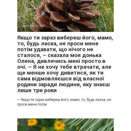
життєві історії
0
Якщо ти зараз вибереш його, мамо,
то, будь ласка, не проси мене
потім удавати, що нічого не
сталося, – сказала моя донька
Олена, дивлячись мені просто в
очі. – Я не хочу тебе втрачати, але
ще менше хочу дивитися, як ти
сама відмовляєшся від власної
родини заради людини, яку знаєш
лише три роки
— Якщо ти зараз вибереш його, мамо, то, будь ласка, не
проси мене потім
— А межі теж треба мати?
Вона здивувалася.