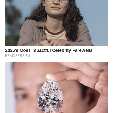
Перші тижні в домі Артема були справді схожі на свято. Я