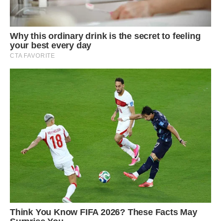
— Ліно, ти ж умієш домовлятися, подзвони майстру.
Спершу я раділа. Думала: мене прийняли. Мені довіряють.
Я не чужа.
А потім одного вечора зрозуміла, що не сідала спокійно
вже кілька днів. Артем прийшов пізно, кинув рюкзак і
сказав:
— Ти чого така нервова?
— Я втомилася.