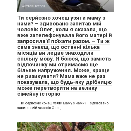
життєві історії
0
Ти серйозно хочеш узяти маму з
нами? – здивовано запитав мій
— Я хочу жити не як безкоштовний додаток до вашої
чоловік Олег, коли я сказала, що
родини.
вже зателефонувала його матері й
запросила її поїхати разом. – Ти ж
Він образився.
сама знаєш, що останні кілька
місяців ви ледве знаходили
— Я думав, тобі тут добре.
спільну мову. Я боюся, що замість
відпочинку ми отримаємо ще
більше напруження. Може, краще
— Мені було добре. Поки я не зникла в цьому добрі.
не ризикувати? Мама вже не раз
показувала, що будь-яку дрібницю
Наступного дня пані Оксана ніби випадково сказала:
може перетворити на велику
сімейну історію
— Ліно, у великій родині треба мати терпіння.
– Ти серйозно хочеш узяти маму з нами? – здивовано
запитав мій чоловік Олег,