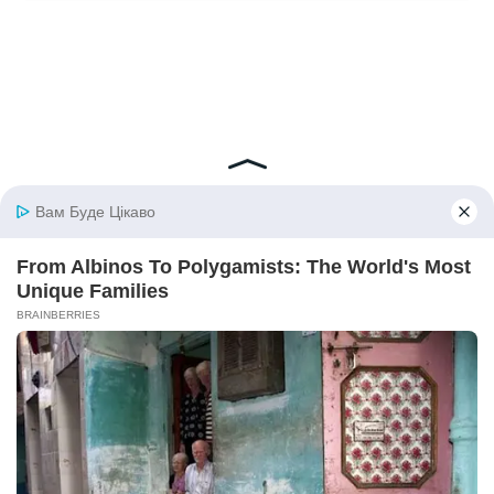
— А тобі було зручно прийти в наш дім і грітися в нашій
родині, коли тобі було самотньо!
Я замовкла.