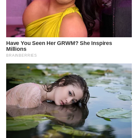
— Тимчасово. Потім знімемо щось своє.
— А коли потім?
— Ну не знаю. Назбираємо. Ти ж бачиш ціни.
Я бачила. Оренда у Чернівцях кусалася, а ми обоє не
заробляли так, щоб легко тягнути окрему квартиру. Я
працювала в маленькій студії, Артем мав нестабільні
замовлення. Він був талановитий, але не дуже
організований. Я тоді називала це творчою натурою.
Пізніше — менш романтично.
Мама, коли дізналася, що я переїжджаю не в окреме
житло, а в його родинний дім, одразу сказала: