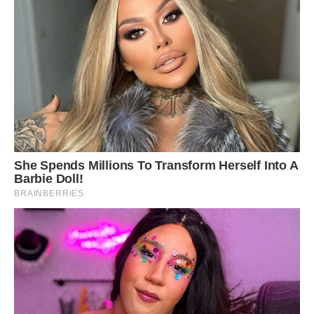
— Переїжджай до мене.
— До вас усіх?