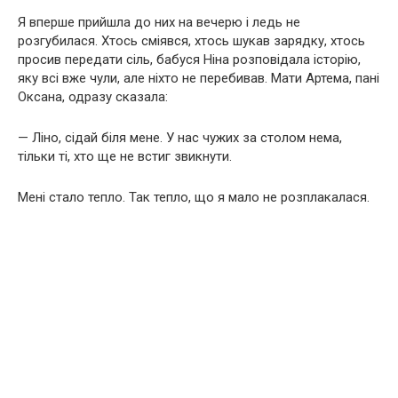
Я вперше прийшла до них на вечерю і ледь не
розгубилася. Хтось сміявся, хтось шукав зарядку, хтось
просив передати сіль, бабуся Ніна розповідала історію,
яку всі вже чули, але ніхто не перебивав. Мати Артема, пані
Оксана, одразу сказала:
— Ліно, сідай біля мене. У нас чужих за столом нема,
тільки ті, хто ще не встиг звикнути.
Мені стало тепло. Так тепло, що я мало не розплакалася.