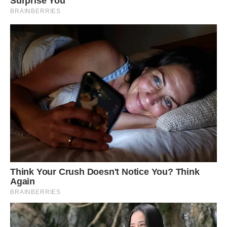
— Від чого?
Оце питання мене вдарило.
— Від усього. Від посилок, дітей, дзвінків, твоїх рахунків,
бабусиних ліків, Юлиних прохань.