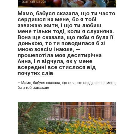
життєві історії
0
Мамо, бабуся сказала, що ти часто
сердишся на мене, бо я тобі
заважаю жити, і що ти любиш
мене тільки тоді, коли я слухняна.
Вона ще сказала, що якби я була її
донькою, то ти поводилася б зі
мною зовсім інакше, —
прошепотіла моя десятирічна
— Не починай. У нас так заведено: всі одне одному
Анна, і я відчула, як у мене
допомагають.
всередині все стислося від
почутих слів
— Усі? Чи жінки?
— Мамо, бабуся сказала, що ти часто сердишся на мене,
бо я тобі заважаю
Артем не відповів одразу.
— Ти перебільшуєш.
— Можливо. Але чомусь твій тато відпочиває після
роботи, ти “відновлюєшся”, а твоя мама, бабуся, Юля і
тепер я весь час щось маємо.