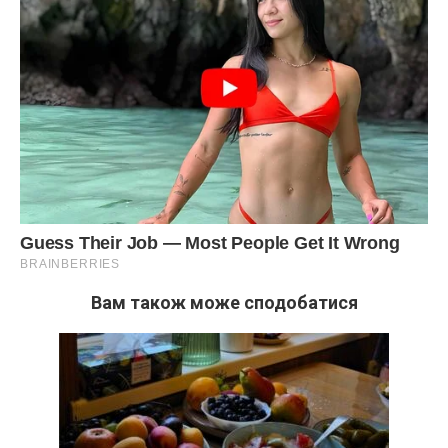
— Ліно, ти ж сама завжди допомагаєш.
— Бо якщо я не допоможу, то всі дивляться так, ніби я
зіпсувала атмосферу вашого прекрасного дому.
Він нахмурився.
Вам також може сподобатися