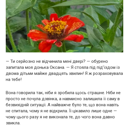
— Ти серйозно не відчинила мені двері? — обурено
запитала моя донька Оксана. — Я стояла під під’їздом із
двома дітьми майже двадцять хвилин! Я ж розраховувала
на тебе!
Вона говорила так, ніби я зробила щось страшне. Ніби не
просто не почула дзвінка, а навмисно залишила її саму в
безвихідній ситуації. А найважче було те, що вона навіть
не спитала, чому я не відкрила. Її цікавило лише одне —
чому цього разу я не виконала те, до чого вона давно
звикла.