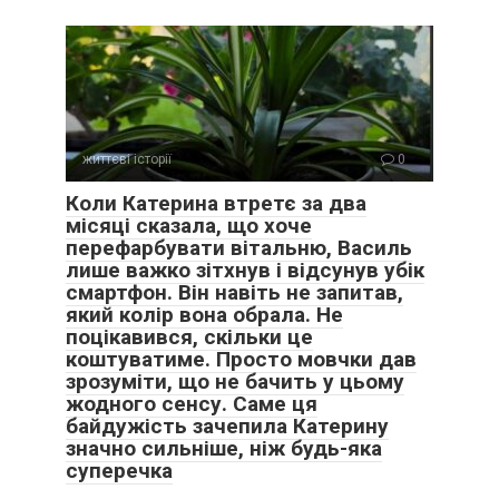
життєві історії
0
Коли Катерина втретє за два
місяці сказала, що хоче
Про мене майже не питали.
перефарбувати вітальню, Василь
лише важко зітхнув і відсунув убік
смартфон. Він навіть не запитав,
Не цікавилися, як почуваюся.
який колір вона обрала. Не
поцікавився, скільки це
Чи потрібна мені допомога.
коштуватиме. Просто мовчки дав
зрозуміти, що не бачить у цьому
Навіть коли я кілька днів мала високий тиск, донька
жодного сенсу. Саме ця
сказала лише:
байдужість зачепила Катерину
значно сильніше, ніж будь-яка
суперечка
— Випий щось і відпочинеш. А дітей я все одно привезу,
бо вже домовилася.