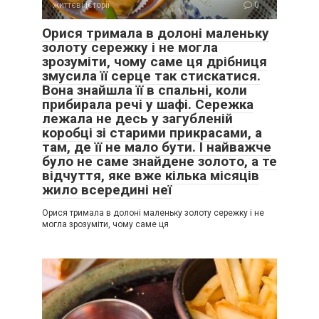
життєві історії
0
Орися тримала в долоні маленьку
золоту сережку і не могла
зрозуміти, чому саме ця дрібниця
змусила її серце так стискатися.
Вона знайшла її в спальні, коли
прибирала речі у шафі. Сережка
лежала не десь у загубленій
коробці зі старими прикрасами, а
там, де її не мало бути. І найважче
було не саме знайдене золото, а те
відчуття, яке вже кілька місяців
жило всередині неї
Орися тримала в долоні маленьку золоту сережку і не
могла зрозуміти, чому саме ця
Оксана майже перестала телефонувати просто так.
Якщо дзвонила — значить, щось потрібно.