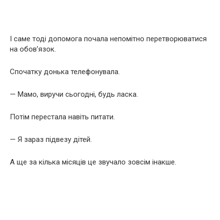
І саме тоді допомога почала непомітно перетворюватися
на обов’язок.
Спочатку донька телефонувала.
— Мамо, виручи сьогодні, будь ласка.
Потім перестала навіть питати.
— Я зараз підвезу дітей.
А ще за кілька місяців це звучало зовсім інакше.