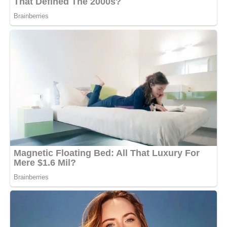
— Не завжди.
— Та ні. Вона каже, що тебе можна попросити будь-коли.
Саме слово “можна” чомусь дуже різонуло.
Бо воно звучало так, ніби я річ.