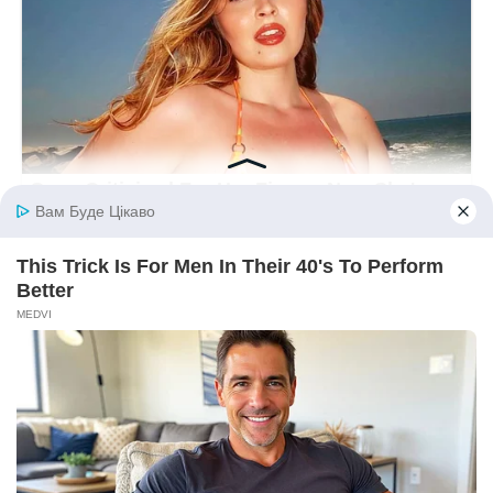
Не людина.
Наприкінці осені мені запропонували приєднатися до
групи жінок, які двічі на тиждень збиралися на творчі
майстер-класи.
Я довго вагалася.
Потім записалася.
Мені справді це сподобалося.