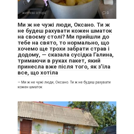
життєві історії
0
Ми ж не чужі люди, Оксано. Ти ж
не будеш рахувати кожен шматок
на своєму столі? Ми прийшли до
тебе на свято, то нормально, що
хочемо ще трохи забрати страв і
додому, — сказала сусідка Галина,
тримаючи в руках пакет, який
— Ти боїшся сказати “ні”.
принесла вже після того, як з’їла
все, що хотіла
— Та ні.
— Ми ж не чужі люди, Оксано. Ти ж не будеш рахувати
кожен шматок
— Бо боїшся.
— Не хочу сварок.
— А вони цього й навчилися. Знають, що ти все одно
погодишся.