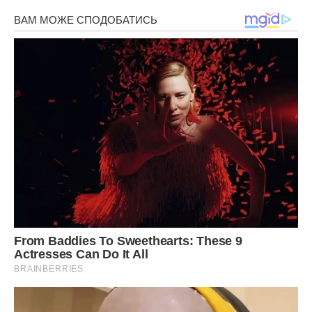
ходила на заняття з лікувальної фізкультури. Двічі на
місяць зустрічалася з подругами. Допомагала своїй
старшій сестрі Надії, яка після операції не могла сама
носити важкі покупки.
Але варто було мені сказати, що сьогодні не можу, як
Оксана одразу починала нервувати.