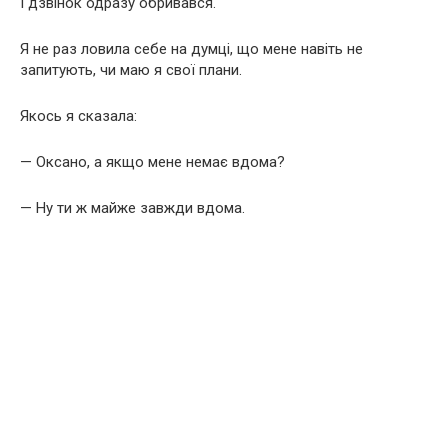
І дзвінок одразу обривався.
Я не раз ловила себе на думці, що мене навіть не
запитують, чи маю я свої плани.
Якось я сказала:
— Оксано, а якщо мене немає вдома?
— Ну ти ж майже завжди вдома.