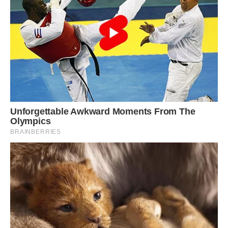
Я себе переконувала.
“А мені ж не важко.”
“А хто допоможе, як не мама?”
“А це ж мої онуки.”
Саме такими думками я заспокоювала власну втому.
Минали роки.