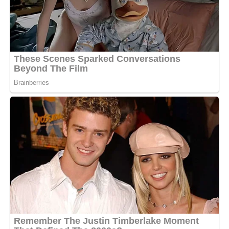
— Бабусю, мама казала, що ти завжди вдома.
Я усміхнулася.