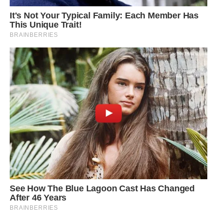
Коли потрібно допомогти з домашнім завданням.
Я навіть мала вдома окремі зубні щітки для онуків,
змінний одяг, книжки, фарби, конструктори.
Іноді вони проводили у мене по чотири-п’ять днів на
тиждень.