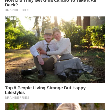
Якщо вони мають час поїхати вибирати нову шафу чи
кухонний стіл, то чому не можуть провести цей вечір із
власними дітьми?
Потім мені ставало соромно за такі думки.