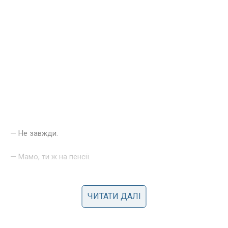
— Не завжди.
— Мамо, ти ж на пенсії.
Саме ця фраза почала звучати дедалі частіше.
ЧИТАТИ ДАЛІ
Наче пенсія означала повну відсутність власного життя.
Ніхто не бачив, що я теж маю свої справи. Раз на тиждень