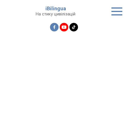
Перейти
iBilingua
до
На стику цивілізацій
вмісту