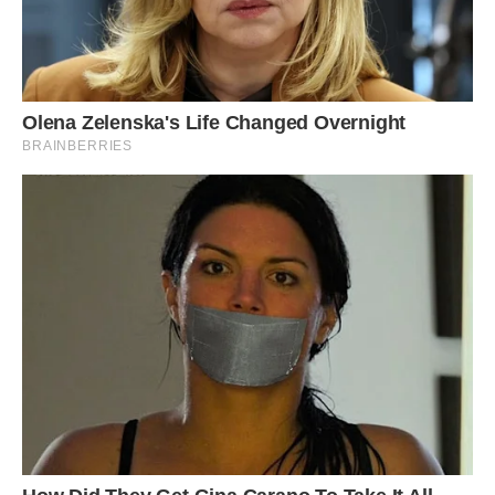
Оксана з чоловіком Сергієм часто затримувалися.
Іноді через роботу.
Іноді зустрічалися з друзями.
Іноді їздили за покупками до **Epicentr** чи **IKEA**.
Я ніколи не дорікала.
Хоча кілька разів ловила себе на дивній думці.