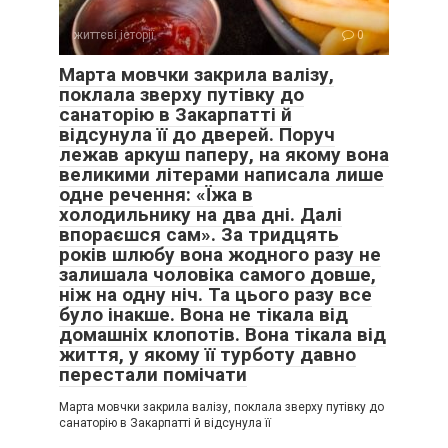
— Мамо, забери дітей.
життєві історії
0
— Мамо, залишаться до вечора.
Марта мовчки закрила валізу,
поклала зверху путівку до
санаторію в Закарпатті й
— Мамо, переночують у тебе.
відсунула її до дверей. Поруч
лежав аркуш паперу, на якому вона
— Мамо, завтра теж побудуть.
великими літерами написала лише
одне речення: «Їжа в
холодильнику на два дні. Далі
впораєшся сам». За тридцять
років шлюбу вона жодного разу не
залишала чоловіка самого довше,
ніж на одну ніч. Та цього разу все
було інакше. Вона не тікала від
домашніх клопотів. Вона тікала від
життя, у якому її турботу давно
перестали помічати
Марта мовчки закрила валізу, поклала зверху путівку до
санаторію в Закарпатті й відсунула її