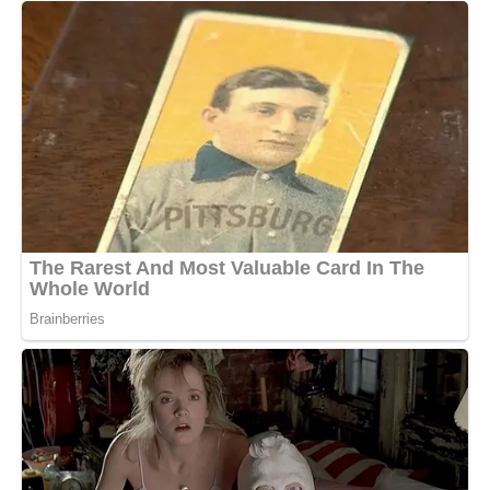
Після того випадку мені стало дуже сумно.
Не через втому.
Через відчуття, що мене перестали бачити.
Наче я стала частиною графіка.
Не людиною.
Якось Марко випадково сказав: