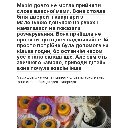
Марія довго не могла прийняти
слова власної мами. Вона стояла
біля дверей її квартири з
маленькою донькою на руках і
Хотілося захистити доньку.
намагалася не показати
розчарування. Вона прийшла не
— Вона не така.
просити про щось надзвичайне. Їй
просто потрібна була допомога на
— Ларисо, вона не погана. Просто дуже швидко звикає
кілька годин, бо останнім часом
до того, що їй зручно.
усе стало складніше. Але замість
звичного «звісно, приводи дітей»
Ці слова надовго засіли в голові.
вона почула зовсім інше
Марія довго не могла прийняти слова власної мами.
Я почала уважніше дивитися на наші розмови.
Вона стояла біля дверей її квартири
І вперше зрозуміла одну річ.