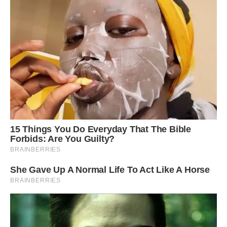
— Мамо, ну що там може бути важливішого за дітей?
Спочатку я мовчала.
Бо справді вірила, що вона втомлена.
У неї сім’я.
Робота.
Постійний поспіх.