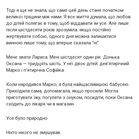
Тоді я ще не знала, що саме цей день стане початком
великої тріщини між нами. Я все життя думала, що любов
до дітей полягає в тому, щоб віддавати їм усе. Але лише
після шістдесяти років зрозуміла: якщо постійно
жepтвувати собою, одного дня можна залишитися
винною лише тому, що вперше сказала “ні”.
Мене звати Лариса. Мені шістдесят один рік. Донька
Оксана — тридцять шість. У неї двоє дітей: дев’ятирічний
Марко і п’ятирічна Софійка.
Коли народився Марко, я була найщасливішою бабусею.
Приходила сама, допомагала, якщо просили. Могла
приготувати їжу, погуляти з онуком, посидіти, поки Оксана
сходить до лікаря чи в магазин.
Усе було природно.
Ніхто нікого не змушував.