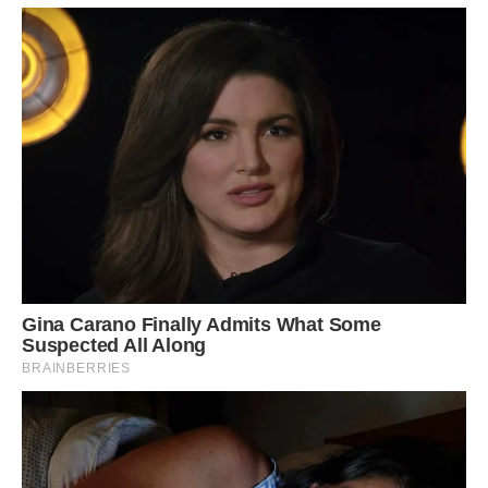
Одного разу сусідка Галина сказала:
— Ларисо, ти ж фактично друга мама.
Я тоді лише посміхнулася.
Але ввечері довго думала над її словами.
Можливо, вона мала рацію.
Бо дедалі частіше саме я перевіряла уроки, готувала