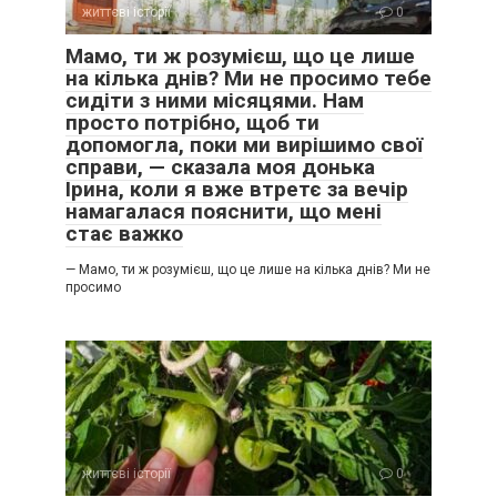
життєві історії
0
Мені було прикро це чути.
Мамо, ти ж розумієш, що це лише
на кілька днів? Ми не просимо тебе
сидіти з ними місяцями. Нам
просто потрібно, щоб ти
допомогла, поки ми вирішимо свої
справи, — сказала моя донька
Ірина, коли я вже втретє за вечір
намагалася пояснити, що мені
стає важко
— Мамо, ти ж розумієш, що це лише на кілька днів? Ми не
просимо
життєві історії
0