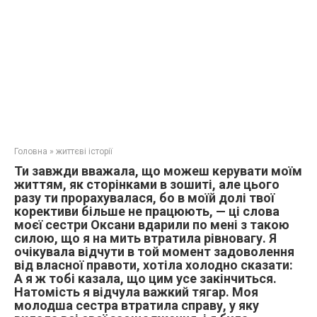
Головна
»
життєві історії
Ти завжди вважала, що можеш керувати моїм
життям, як сторінками в зошиті, але цього
разу ти прорахувалася, бо в моїй долі твої
корективи більше не працюють, — ці слова
моєї сестри Оксани вдарили по мені з такою
силою, що я на мить втратила рівновагу. Я
очікувала відчути в той момент задоволення
від власної правоти, хотіла холодно сказати:
А я ж тобі казала, що цим усе закінчиться.
Натомість я відчула важкий тягар. Моя
молодша сестра втратила справу, у яку