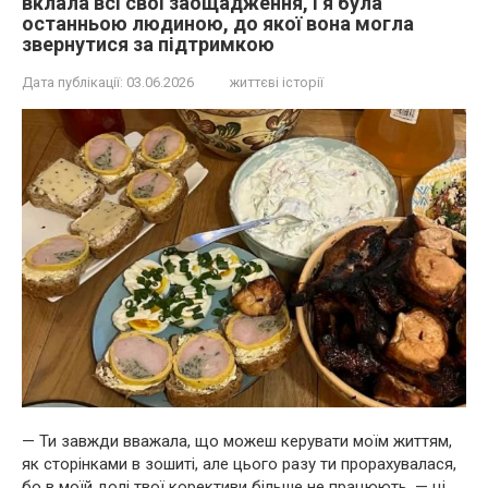
вклала всі свої заощадження, і я була
останньою людиною, до якої вона могла
звернутися за підтримкою
Дата публікації:
03.06.2026
життєві історії
— Ти завжди вважала, що можеш керувати моїм життям,
як сторінками в зошиті, але цього разу ти прорахувалася,
бо в моїй долі твої корективи більше не працюють, — ці