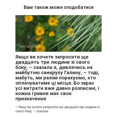
Вам також може сподобатися
життєві історії
0
Якщо ви хочете запросити ще
двадцять три людини зі свого
боку, – сказала я, дивлячись на
майбутню свекруху Галину, – тоді,
мабуть, ми разом порахуємо, хто
оплачуватиме ці місця. Бо зараз
усі витрати вже давно розписані, і
кожна гривня має своє
призначення
— Якщо ви хочете запросити ще двадцять три людини зі
свого боку, – сказала