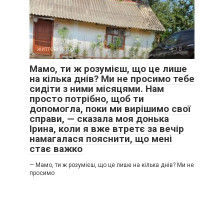
— Що ти робиш? — я підійшла ближче.
життєві історії
0
Мамо, ти ж розумієш, що це лише
Вона дістала з-під землі залишки старого керамічного
на кілька днів? Ми не просимо тебе
глечика, який ми розбили в дитинстві. Вона тримала ці
сидіти з ними місяцями. Нам
уламки, як найдорожчий скарб.
просто потрібно, щоб ти
допомогла, поки ми вирішимо свої
— Я пам’ятаю, як мама казала, що цей глечик приносить
справи, — сказала моя донька
щастя, — шепотіла вона. — А ми його просто знищили, бо
Ірина, коли я вже втретє за вечір
сперечалися, чий це обов’язок — мити посуд. Ти
намагалася пояснити, що мені
пам’ятаєш це?
стає важко
— Мамо, ти ж розумієш, що це лише на кілька днів? Ми не
— Я пам’ятаю, що тоді плакала весь вечір, бо боялася
просимо
покарання, — відповіла я, сідаючи поруч із нею прямо на
землю.
— Ти завжди боялася покарання. Тому ти й стала такою
зручною для всіх. Ти відмовилася від усього