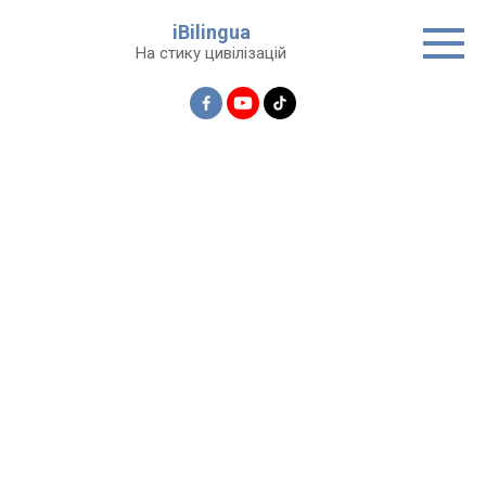
Перейти
iBilingua
до
На стику цивілізацій
вмісту