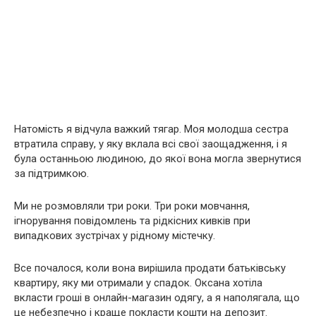
Натомість я відчула важкий тягар. Моя молодша сестра
втратила справу, у яку вклала всі свої заощадження, і я
була останньою людиною, до якої вона могла звернутися
за підтримкою.
Ми не розмовляли три роки. Три роки мовчання,
ігнорування повідомлень та рідкісних кивків при
випадкових зустрічах у рідному містечку.
Все почалося, коли вона вирішила продати батьківську
квартиру, яку ми отримали у спадок. Оксана хотіла
вкласти гроші в онлайн-магазин одягу, а я наполягала, що
це небезпечно і краще покласти кошти на депозит.