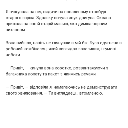
Я очікувала на неї, сидячи на поваленому стовбурі
старого горіха. Здалеку почула звук двигуна. Оксана
приїхала на своїй старій машині, яка диміла чорним
вихлопом.
Вона вийшла, навіть не глянувши в мій бік. Була одягнена в
робочий комбінезон, який виглядав завеликим, і гумові
чоботи.
— Привіт, — кинула вона коротко, розвантажуючи з
багажника лопату та пакет з якимись речами.
— Привіт, — відповіла я, намагаючись не демонструвати
свого хвилювання. — Ти виглядаєш… втомленою.