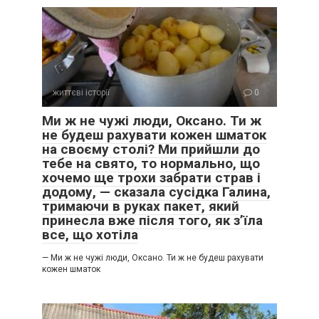
Вона впала на коліна і почала руками розгрібати землю,
де колись була бабусина клумба.
життєві історії
0
Ми ж не чужі люди, Оксано. Ти ж
не будеш рахувати кожен шматок
на своєму столі? Ми прийшли до
тебе на свято, то нормально, що
хочемо ще трохи забрати страв і
додому, — сказала сусідка Галина,
тримаючи в руках пакет, який
принесла вже після того, як з’їла
все, що хотіла
— Ми ж не чужі люди, Оксано. Ти ж не будеш рахувати
кожен шматок