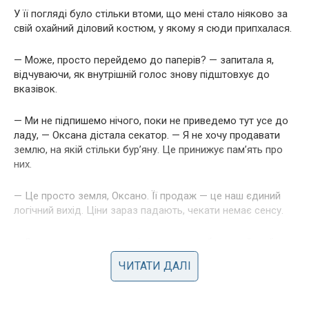
У її погляді було стільки втоми, що мені стало ніяково за
свій охайний діловий костюм, у якому я сюди припхалася.
— Може, просто перейдемо до паперів? — запитала я,
відчуваючи, як внутрішній голос знову підштовхує до
вказівок.
— Ми не підпишемо нічого, поки не приведемо тут усе до
ладу, — Оксана дістала секатор. — Я не хочу продавати
землю, на якій стільки бур’яну. Це принижує пам’ять про
них.
— Це просто земля, Оксано. Її продаж — це наш єдиний
логічний вихід. Ціни зараз падають, чекати немає сенсу.
— Ось знову, — вона засміялася, але це був сухий, майже
болючий сміх. — Ти завжди знаєш, як краще. Ти завжди
ЧИТАТИ ДАЛІ
все порахувала. Твій Excel-файл з моїм життям, мабуть,
уже переповнений.