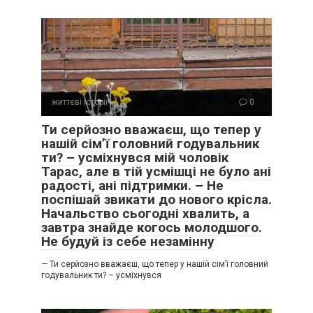
— Я просто хочу, щоб у нас не було проблем з боргами, —
спробувала я виправдатися.
— Тобі не потрібно було мене рятувати від моїх помилок.
Мені потрібно було просто знати, що ти поруч, навіть коли
я помилялася.
життєві історії
0
Ми взялися за роботу. Мовчання було майже фізичним,
Ти серйозно вважаєш, що тепер у
наче густа стіна між нами. Вона почала рубати кущі біля
нашій сім’ї головний годувальник
паркану, я ж намагалася очистити доріжку від моху.
ти? – усміхнувся мій чоловік
Тарас, але в тій усмішці не було ані
радості, ані підтримки. – Не
Працювали ми кілька годин поспіль. Спина нила, руки були
поспішай звикати до нового крісла.
брудними, а сонце вже почало нещадно пекти.
Начальство сьогодні хвалить, а
завтра знайде когось молодшого.
Раптом вона зупинилася, витираючи чоло рукавом.
Не будуй із себе незамінну
— Магазин закрився, — сказала вона раптово, дивлячись
— Ти серйозно вважаєш, що тепер у нашій сім’ї головний
годувальник ти? – усміхнувся
на стару яблуню. — Банк забирає обладнання через два
тижні. Я програла, Олено. Ти була права.