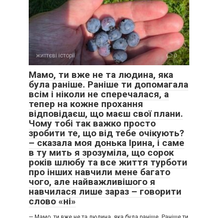
життєві історії
0
Мамо, ти вже не та людина, яка
була раніше. Раніше ти допомагала
всім і ніколи не сперечалася, а
тепер на кожне прохання
відповідаєш, що маєш свої плани.
Чому тобі так важко просто
зробити те, що від тебе очікують?
– сказала моя донька Ірина, і саме
в ту мить я зрозуміла, що сорок
років шлюбу та все життя турботи
про інших навчили мене багато
чого, але найважливішого я
навчилася лише зараз – говорити
слово «ні»
— Мамо, ти вже не та людина, яка була раніше. Раніше ти