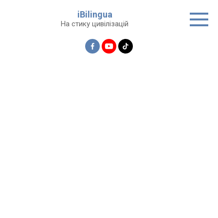
Перейти
iBilingua
до
На стику цивілізацій
вмісту