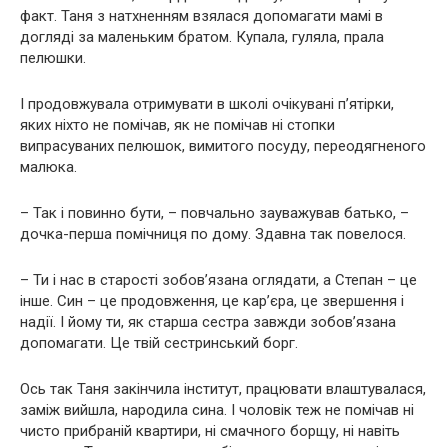
факт. Таня з натхненням взялася допомагати мамі в
догляді за маленьким братом. Купала, гуляла, прала
пелюшки.
І продовжувала отримувати в школі очікувані п’ятірки,
яких ніхто не помічав, як не помічав ні стопки
випрасуваних пелюшок, вимитого посуду, переодягненого
малюка.
– Так і повинно бути, – повчально зауважував батько, –
дочка-перша помічниця по дому. Здавна так повелося.
– Ти і нас в старості зобов’язана оглядати, а Степан – це
інше. Син – це продовження, це кар’єра, це звершення і
надії. І йому ти, як старша сестра завжди зобов’язана
допомагати. Це твій сестринський борг.
Ось так Таня закінчила інститут, працювати влаштувалася,
заміж вийшла, народила сина. І чоловік теж не помічав ні
чисто прибраній квартири, ні смачного борщу, ні навіть