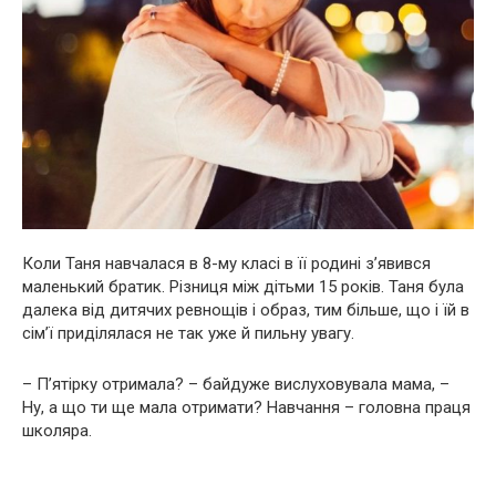
Коли Таня навчалася в 8-му класі в її родині з’явився
маленький братик. Різниця між дітьми 15 років. Таня була
далека від дитячих ревнощів і образ, тим більше, що і їй в
сім’ї приділялася не так уже й пильну увагу.
– П’ятірку отримала? – байдуже вислуховувала мама, –
Ну, а що ти ще мала отримати? Навчання – головна праця
школяра.