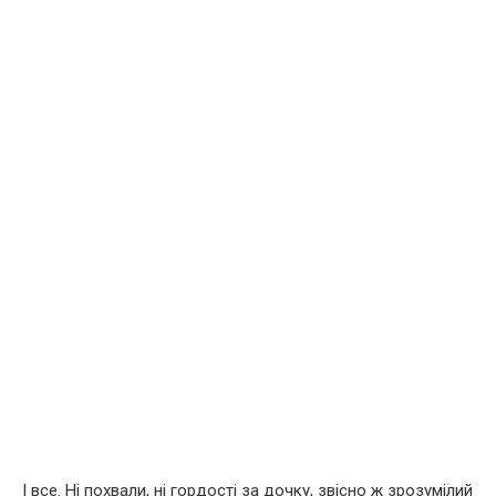
І все. Ні похвали, ні гордості за дочку, звісно ж зрозумілий