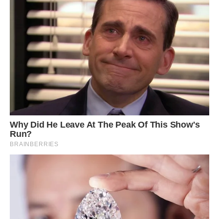
«Повинна, повинна, повинна», – дзвеніло у вухах у Тані. І
тільки син, який дізнався, що з його матір’ю і скільки
потрібно грошей, мовчки пішов і написав заяву в інституті,
і гроші сплачені за рік, а справа була у вересні, йому
повернули. А потім працювати влаштувався.
А Таня пішла лікуватися. І допомогло. І немов разом з
хворобою, розпрямила Таня спину і скинула весь свій
величезний борг перед усіма.
І квартиру собі зняла, пішовши від чоловіка, а потім
розлучилася і поділила на три частини гроші від продажу
нею, між іншим, заробленої троячки.
Вони з сином взяли по квартирі з іпотеками, а чоловік свої
гроші прогуляв, повернувся в передмістя, до старих
батьків. І мама живе з братом і його сім’єю, намагається
Тані нагадати про борг, дзвонить, лається. Та ще й брата,