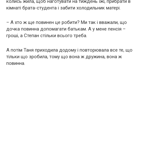
колись жила, щоб наготувати на тиждень їжі, прибрати в
кімнаті брата-студента і забити холодильник матері.
– А хто ж ще повинен це робити? Ми так і вважали, що
дочка повинна допомагати батькам. А у мене пенсія –
гроші, а Степан стільки всього треба.
А потім Таня приходила додому і повторювала все те, що
тільки що зробила, тому що вона ж дружина, вона ж
повинна.