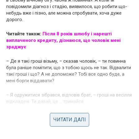
повідомили діагноз і стадію, виявилося, що робити що-
небудь вже і пізно, але можна спробувати, хоча дуже
дорого.
Читайте також:
Після 8 років шлюбу і нарешті
виплаченого кредиту, дізнаюся, що чоловік мені
зраджує
– Де я такі гроші візьму, – сказав чоловік, – ти повинна
була раніше помітити, що з тобою щось не так. Відвалити
такі гроші і що? А не допоможе? Тобі все одно буде, а
мені борги віддавати?
– Я одружитися зібрався, відповів брат, – гроші на весілля
відкладені. Ти давай, це … тримайся.
– А як я буду жити? – влаштувала істерику мама, –
ЧИТАТИ ДАЛІ
Невістка хіба за мною буде ходити? Ти сама винна в
усьому. Чому не береглася, не думала, що рідних
запровадиш в такі витрати. Егоїстка. Ти повинна була