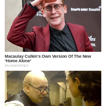
Раніше б скинути вантаж і забути про вічний борг. Ну вже
гаразд, краще пізно, ніж ніколи. Ця приказка мені
подобається набагато більше.