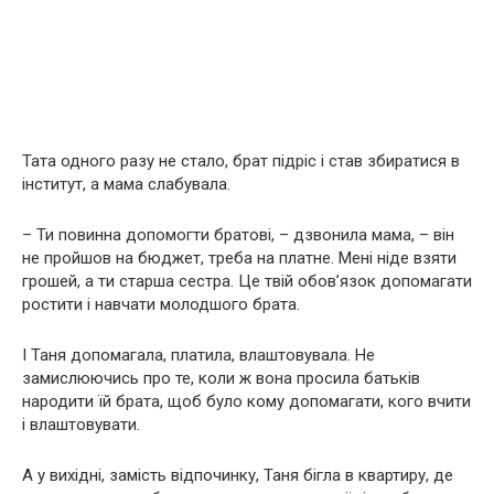
Тата одного разу не стало, брат підріс і став збиратися в
інститут, а мама слабувала.
– Ти повинна допомогти братові, – дзвонила мама, – він
не пройшов на бюджет, треба на платне. Мені ніде взяти
грошей, а ти старша сестра. Це твій обов’язок допомагати
ростити і навчати молодшого брата.
І Таня допомагала, платила, влаштовувала. Не
замислюючись про те, коли ж вона просила батьків
народити їй брата, щоб було кому допомагати, кого вчити
і влаштовувати.
А у вихідні, замість відпочинку, Таня бігла в квартиру, де