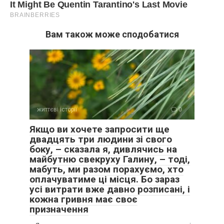
Вам також може сподобатися
життєві історії
0
Якщо ви хочете запросити ще
двадцять три людини зі свого
боку, – сказала я, дивлячись на
майбутню свекруху Галину, – тоді,
мабуть, ми разом порахуємо, хто
оплачуватиме ці місця. Бо зараз
усі витрати вже давно розписані, і
кожна гривня має своє
призначення