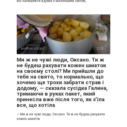
він залишився вдома з маленьким сином,
життєві історії
0
Ми ж не чужі люди, Оксано. Ти ж
не будеш рахувати кожен шматок
на своєму столі? Ми прийшли до
тебе на свято, то нормально, що
хочемо ще трохи забрати страв і
додому, — сказала сусідка Галина,
тримаючи в руках пакет, який
принесла вже після того, як з’їла
все, що хотіла
— Ми ж не чужі люди, Оксано. Ти ж не будеш рахувати
кожен шматок