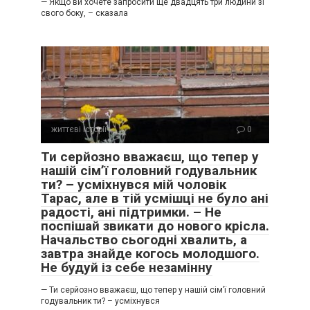
— Якщо ви хочете запросити ще двадцять три людини зі
свого боку, – сказала
життєві історії
0
Ти серйозно вважаєш, що тепер у
нашій сім’ї головний годувальник
ти? – усміхнувся мій чоловік
Тарас, але в тій усмішці не було ані
радості, ані підтримки. – Не
поспішай звикати до нового крісла.
Начальство сьогодні хвалить, а
завтра знайде когось молодшого.
Не будуй із себе незамінну
— Ти серйозно вважаєш, що тепер у нашій сім’ї головний
годувальник ти? – усміхнувся