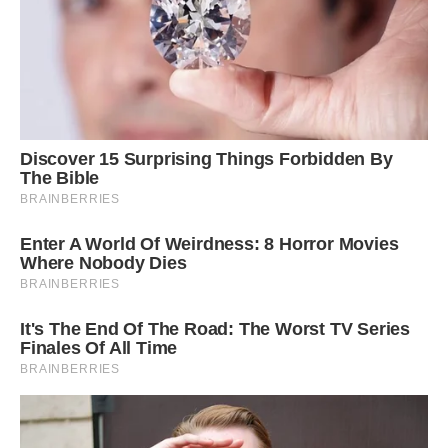
нарешті, з Таниної роботи попросили, тому що вона
перестала заступатися і покривати його косяки.
І тепер вона невдячна дочка, що не виправдала надій,
зрадлива дружина, що позбавила чоловіка квартири,
хрінова сестра, яка нічим не допомогла рідному брату, а
ще й свою стару матір на його плечі звалила.
Зате Таня вперше в житті на 6-му десятку років нікому
нічого не винна. Вона майже молода, майже здорова і син
у неї є, який виріс на подив, порядним.