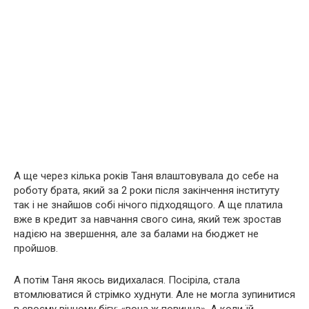
А ще через кілька років Таня влаштовувала до себе на
роботу брата, який за 2 роки після закінчення інституту
так і не знайшов собі нічого підходящого. А ще платила
вже в кредит за навчання свого сина, який теж зростав
надією на звершення, але за балами на бюджет не
пройшов.
А потім Таня якось видихалася. Посіріла, стала
втомлюватися й стрімко худнути. Але не могла зупинитися
в своєму вічному бігу: «вона ж повинна». А коли їй