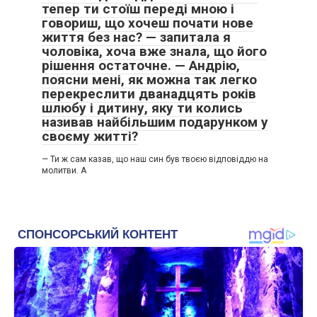
тепер ти стоїш переді мною і
говориш, що хочеш почати нове
життя без нас? — запитала я
чоловіка, хоча вже знала, що його
рішення остаточне. — Андрію,
поясни мені, як можна так легко
перекреслити дванадцять років
шлюбу і дитину, яку ти колись
називав найбільшим подарунком у
своєму житті?
— Ти ж сам казав, що наш син був твоєю відповіддю на
молитви. А