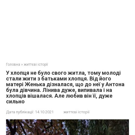
Головна
»
життєві історії
У хлопця не було свого житла, тому молоді
стали жити з батьками хлопця. Від його
матері Женька дізналася, що до неї у Антона
була дівчина. Лінива дуже, випивала і на
хлопців вішалася. Але любив він її, дуже
сильно
Дата публікації:
14.10.2021
життєві історії