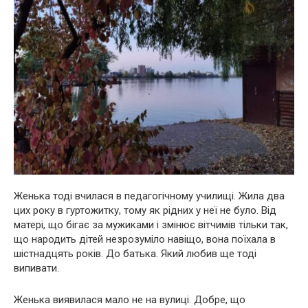
Женька тоді вчилася в педагогічному училищі. Жила два
цих року в гуртожитку, тому як рідних у неї не було. Від
матері, що бігає за мужиками і змінює вітчимів тільки так,
що народить дітей незрозуміло навіщо, вона поїхала в
шістнадцять років. До батька. Який любив ще тоді
випивати.
Женька виявилася мало не на вулиці. Добре, що