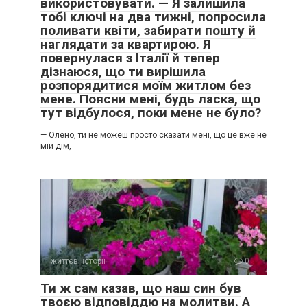
використовувати. — Я залишила
тобі ключі на два тижні, попросила
поливати квіти, забирати пошту й
наглядати за квартирою. Я
повернулася з Італії й тепер
дізнаюся, що ти вирішила
розпорядитися моїм житлом без
мене. Поясни мені, будь ласка, що
тут відбулося, поки мене не було?
— Олено, ти не можеш просто сказати мені, що це вже не
мій дім,
життєві історії
0
Ти ж сам казав, що наш син був
твоєю відповіддю на молитви. А