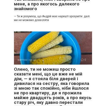
мене, а про якогось далекого
знайомого
— Ти ж розумієш, що Андрій має нарешті зрозуміти: далі
ми не можемо дозволяти
життєві історії
0
Олено, ти не можеш просто
сказати мені, що це вже не мій
дім, — я стояла біля дверей і
дивилася на сестру, яка говорила
зі мною так спокійно, ніби йшлося
не про квартиру, де я прожила
майже двадцять років, а про якусь
стару річ, яку давно перестали