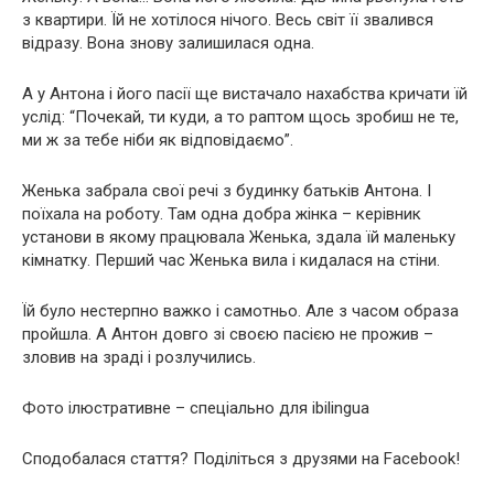
з квартири. Їй не хотілося нічого. Весь світ її звалився
відразу. Вона знову залишилася одна.
А у Антона і його пасії ще вистачало нахабства кричати їй
услід: “Почекай, ти куди, а то раптом щось зробиш не те,
ми ж за тебе ніби як відповідаємо”.
Женька забрала свої речі з будинку батьків Антона. І
поїхала на роботу. Там одна добра жінка – керівник
установи в якому працювала Женька, здала їй маленьку
кімнатку. Перший час Женька вила і кидалася на стіни.
Їй було нестерпно важко і самотньо. Але з часом образа
пройшла. А Антон довго зі своєю пасією не прожив –
зловив на зраді і розлучились.
Фото ілюстративне – спеціально для ibilingua
Сподобалася стаття? Поділіться з друзями на Facebook!