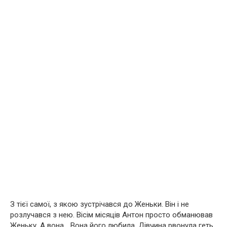
З тієї самої, з якою зустрічався до Женьки. Він і не
розлучався з нею. Вісім місяців Антон просто обманював
Женьку. А вона… Вона його любила. Дівчина рвонула геть