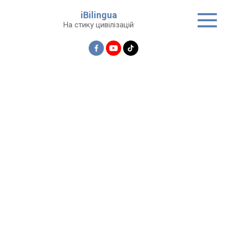
Перейти
iBilingua
до
На стику цивілізацій
вмісту