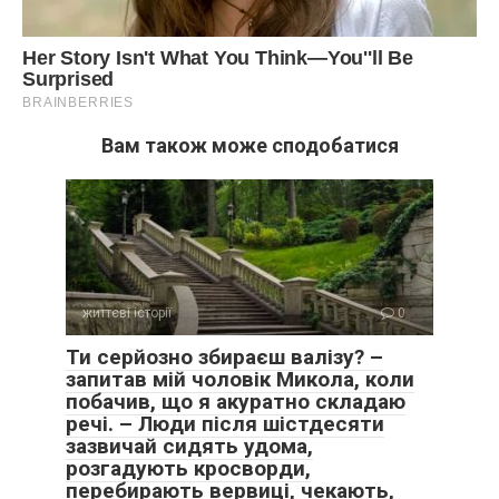
Вам також може сподобатися
життєві історії
0
Ти серйозно збираєш валізу? –
запитав мій чоловік Микола, коли
побачив, що я акуратно складаю
речі. – Люди після шістдесяти
зазвичай сидять удома,
розгадують кросворди,
перебирають вервиці, чекають,