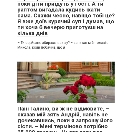
поки діти приїдуть у гості. А ти
раптом вигадала кудись їхати
сама. Скажи чесно, навіщо тобі це?
Я вже доїв курячий суп і думав, що
ти хоча б вечерю приготуєш на
кілька днів
– Ти серйозно збираєш валізу? – запитав мій чоловік
Микола, коли побачив, що я
життєві історії
0
Пані Галино, ви ж не відмовите, –
сказав мій зять Андрій, навіть не
дочекавшись, поки я запрошу його
сісти. – Мені терміново потрібно