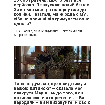
25 000 гривень. Цього разу все
серйозно. Я запускаю новий бізнес.
За кілька місяців поверну все до
копійки. І взагалі, ми ж одна сім’я,
хіба не повинні підтримувати одне
одного?
– Пані Галино, ви ж не відмовите, – сказав мій зять
Андрій, навіть не
життєві історії
0
Ти ж не думаєш, що я сидітиму з
вашою дитиною? – сказала моя
свекруха Марія ще до того, як я
встигла закінчити речення. – Ви
народили – ви й виховуйте. Я своїх