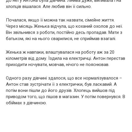
до неї у Антона була дівчина. Лінива дуже, випивала і на
хлопців вішалася. Але любив він її сильно.
Почалася, якщо її можна так назвати, сімейне життя.
Через місяць Женька відчула, що коханий охолов до неї.
Він звільнився з роботи, постійно десь пропадав. Мати з
батьком, які на нього сварилися, не сприймав взагалі.
Женька ж навпаки, влаштувалася на роботу аж за 20
кілометрів від дому. Їздила на електричці. Антон перестав
приходити ночувати, мовчав, нічого не пояснював.
Одного разу дівчині здалося, що все нормалізувалося –
Антон став зустрічати її з електрички, був ласкавий. А
потім вони пішли до його друзів. Хлопець вийшов під
приводом того, що пішов в магазин. У потім повернувся. В
обіймах з дівчиною.