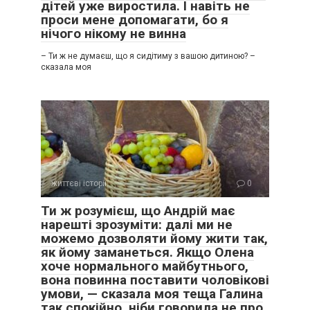
дітей уже виростила. І навіть не
проси мене допомагати, бо я
нічого нікому не винна
– Ти ж не думаєш, що я сидітиму з вашою дитиною? –
сказала моя
життєві історії
0
Ти ж розумієш, що Андрій має
нарешті зрозуміти: далі ми не
можемо дозволяти йому жити так,
як йому заманеться. Якщо Олена
хоче нормального майбутнього,
вона повинна поставити чоловікові
умови, — сказала моя теща Галина
так спокійно, ніби говорила не про