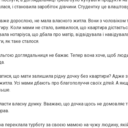
лася, і становила заробіток дівчини. Студентку це влаштов
ла вже дорослою, не мала власного житла. Вони з чоловіком
иру. Коли мами не стало, виявилося, що квартира дістаєтьс
ла нотаріуса, що дбала про матір, відвідувала і навідувал
и, як таке сталося.
Ольгою доглядальниця не бажає. Тепер вона хоче, щоб люди
да.
татися, що мати залишила рідну дочку без квартири? Адже з
житла. Усі мами дбають про благополуччя своїх дітей. А як
льше.
асти власну думку. Вважаю, що дочка щось не домовляє 
прав.
на переклала турботу за своєю мамою на чужу людину, якій