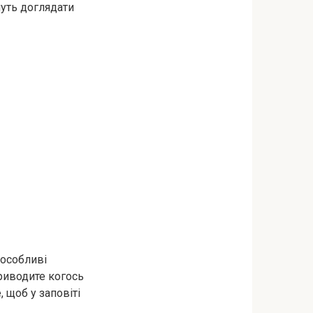
чуть доглядати
 особливі
приводите когось
 щоб у заповіті