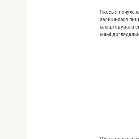
Якось я почула і
залишилася лише
влаштовувала св
мамі доглядальни
Ольга платила за