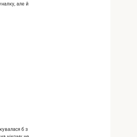
налку, але й
кувалася б з
на нікому не