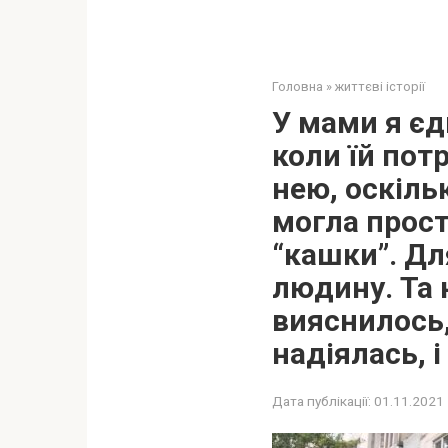
Головна
»
життєві історії
У мами я єд
коли їй пот
нею, оскільк
могла прост
“кашки”. Дл
людину. Та 
вияснилось,
надіялась, і
Дата публікації:
01.11.2021