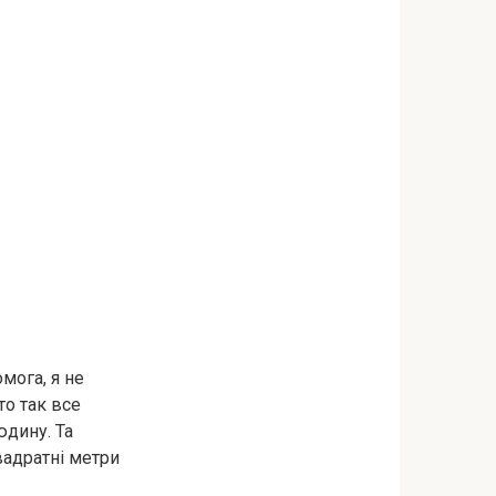
омога, я не
то так все
юдину. Та
квадратні метри