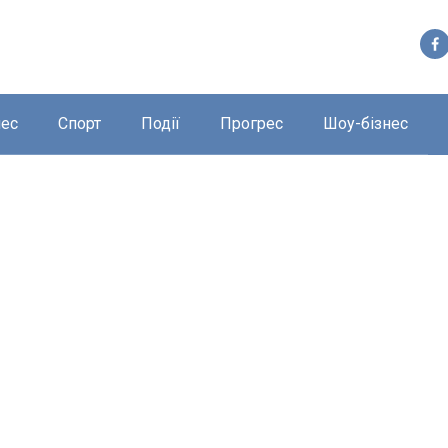
нес
Спорт
Події
Прогрес
Шоу-бізнес