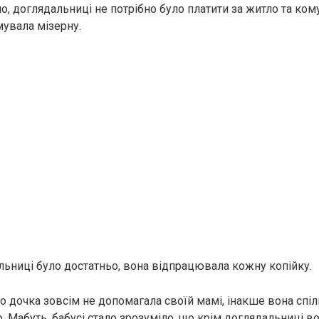
о, доглядальниці не потрібно було платити за житло та кому
мувала мізерну.
льниці було достатньо, вона відпрацювала кожну копійку.
о дочка зовсім не допомагала своїй мамі, інакше вона спіл
 Мабуть, бабусі стало зрозуміло, що крім доглядальниці во