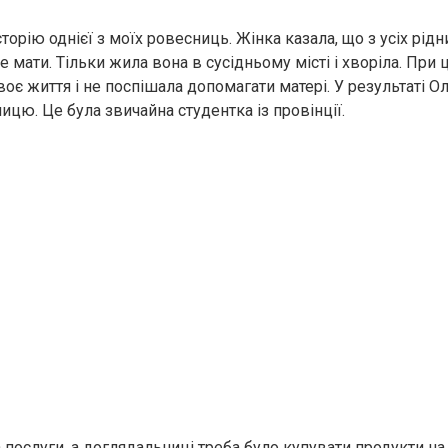
сторію однієї з моїх ровесниць. Жінка казала, що з усіх рідни
 мати. Тільки жила вона в сусідньому місті і хворіла. При
оє життя і не поспішала допомагати матері. У результаті О
цю. Це була звичайна студентка із провінції.
 послуги, а доглядальниці треба було купувати продукти на г