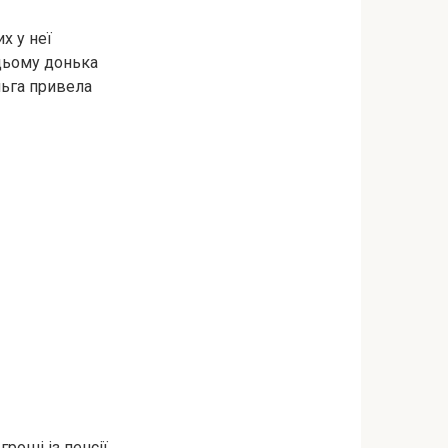
х у неї
 цьому донька
льга привела
роші із пенсії.