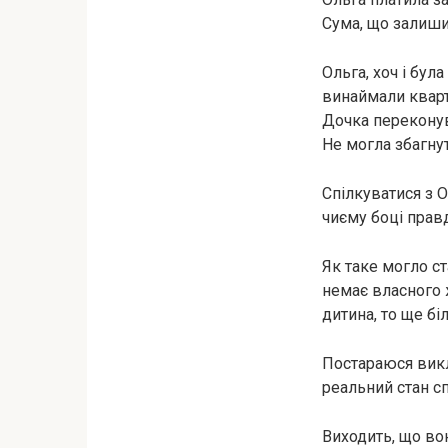
Сума, що залиши
Ольга, хоч і бу
винаймали кварт
Дочка переконува
Не могла збагнут
Спілкуватися з 
чиєму боці прав
Як таке могло с
немає власного 
дитина, то ще бі
Постараюся викл
реальний стан с
Виходить, що во