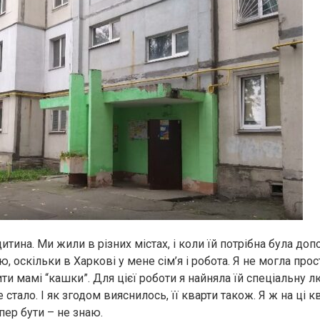
итина. Ми жили в різних містах, і коли їй потрібна була доп
ю, оскільки в Харкові у мене сім’я і робота. Я не могла прос
ти мамі “кашки”. Для цієї роботи я найняла їй спеціальну л
стало. І як згодом вияснилось, її кварти також. Я ж на ці 
епер бути – не знаю.