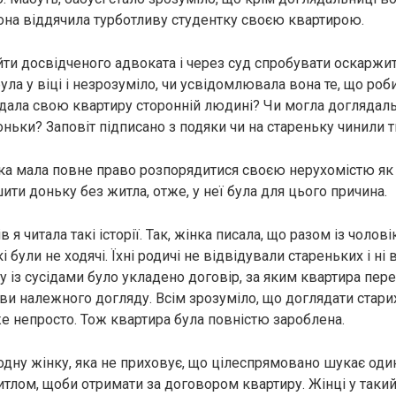
вона віддячила турботливу студентку своєю квартирою.
ти досвідченого адвоката і через суд спробувати оскаржит
ула у віці і незрозуміло, чи усвідомлювала вона те, що роби
ідала свою квартиру сторонній людині? Чи могла доглядал
ньки? Заповіт підписано з подяки чи на стареньку чинили 
ка мала повне право розпорядитися своєю нерухомістю як 
ити доньку без житла, отже, у неї була для цього причина.
 я читала такі історії. Так, жінка писала, що разом із чоло
і були не ходячі. Їхні родичі не відвідували стареньких і ні 
у із сусідами було укладено договір, за яким квартира пер
ови належного догляду. Всім зрозуміло, що доглядати стар
же непросто. Тож квартира була повністю зароблена.
 одну жінку, яка не приховує, що цілеспрямовано шукає од
итлом, щоби отримати за договором квартиру. Жінці у таки