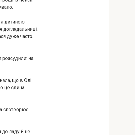
увало.
 та дитиною
я доглядальниці.
ася дуже часто.
 розсудили: на
нала, що в Олі
що це єдина
та спотворює
 до ладу й не