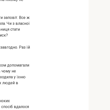
и заповіт. Все ж
ла. Чи з власної
ьниця стати
тиск?
завгодно. Раз їй
віком допомагали
в чому не
еходила у їхню
их людей в
иноких
й спосіб вдалося