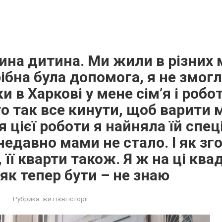
ина дитина. Ми жили в різних м
рібна була допомога, я не змогл
и в Харкові у мене сім’я і робот
о так все кинути, щоб варити 
я цієї роботи я найняла їй спец
недавно мами не стало. І як зг
 її кварти також. Я ж на ці ква
 як тепер бути – не знаю
Рубрика:
життєві історії