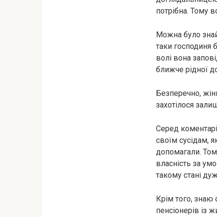
потрібна. Тому 
Можна було знай
таки господиня б
волі вона запов
ближче рідної до
Безперечно, жін
захотілося залиш
Серед коментарів
своїм сусідам, як
допомагали. Том
власність за ум
такому стані ду
Крім того, знаю
пенсіонерів із ж