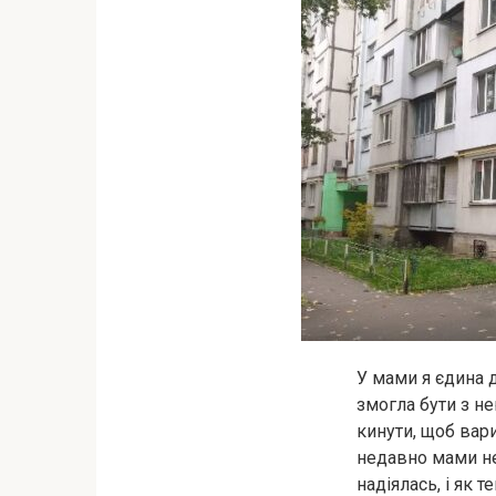
У мами я єдина д
змогла бути з не
кинути, щоб вари
недавно мами не 
надіялась, і як т