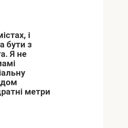
істах, і
а бути з
а. Я не
мамі
іальну
одом
дратні метри