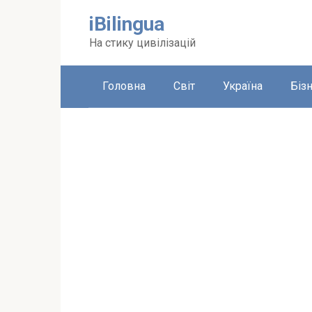
Перейти
iBilingua
до
вмісту
На стику цивілізацій
Головна
Світ
Україна
Біз