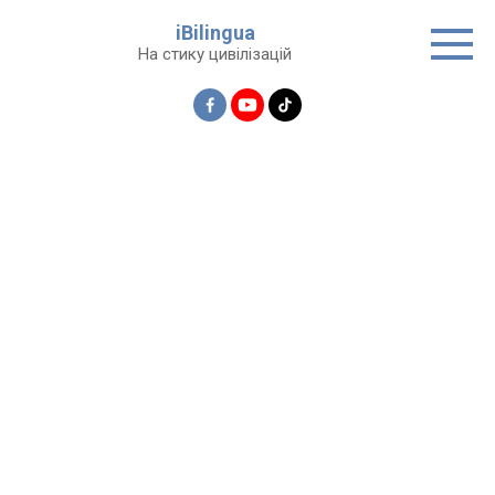
Перейти
iBilingua
до
На стику цивілізацій
вмісту