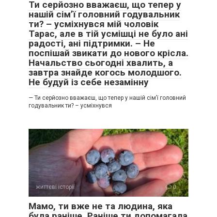
Ти серйозно вважаєш, що тепер у
нашій сім’ї головний годувальник
ти? – усміхнувся мій чоловік
Тарас, але в тій усмішці не було ані
радості, ані підтримки. – Не
поспішай звикати до нового крісла.
Начальство сьогодні хвалить, а
завтра знайде когось молодшого.
Не будуй із себе незамінну
— Ти серйозно вважаєш, що тепер у нашій сім’ї головний
годувальник ти? – усміхнувся
життєві історії
0
Мамо, ти вже не та людина, яка
була раніше. Раніше ти допомагала