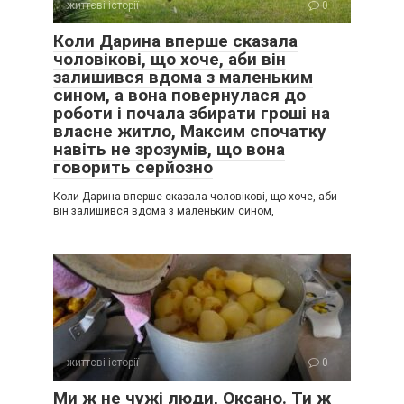
життєві історії
0
Коли Дарина вперше сказала
чоловікові, що хоче, аби він
залишився вдома з маленьким
сином, а вона повернулася до
роботи і почала збирати гроші на
власне житло, Максим спочатку
навіть не зрозумів, що вона
говорить серйозно
Коли Дарина вперше сказала чоловікові, що хоче, аби
він залишився вдома з маленьким сином,
життєві історії
0
Ми ж не чужі люди, Оксано. Ти ж