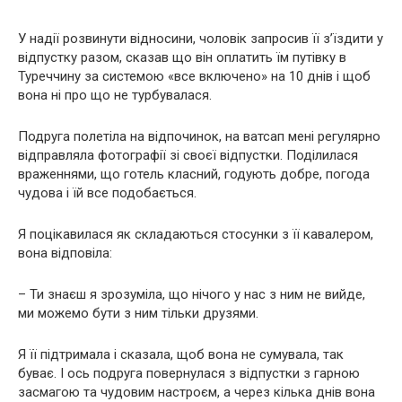
У надії розвинути відносини, чоловік запросив її з’їздити у
відпустку разом, сказав що він оплатить їм путівку в
Туреччину за системою «все включено» на 10 днів і щоб
вона ні про що не турбувалася.
Подруга полетіла на відпочинок, на ватсап мені регулярно
відправляла фотографії зі своєї відпустки. Поділилася
враженнями, що готель класний, годують добре, погода
чудова і їй все подобається.
Я поцікавилася як складаються стосунки з її кавалером,
вона відповіла:
– Ти знаєш я зрозуміла, що нічого у нас з ним не вийде,
ми можемо бути з ним тільки друзями.
Я її підтримала і сказала, щоб вона не сумувала, так
буває. І ось подруга повернулася з відпустки з гарною
засмагою та чудовим настроєм, а через кілька днів вона