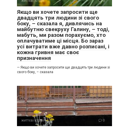
життєві історії
0
Якщо ви хочете запросити ще
двадцять три людини зі свого
боку, – сказала я, дивлячись на
майбутню свекруху Галину, – тоді,
мабуть, ми разом порахуємо, хто
оплачуватиме ці місця. Бо зараз
усі витрати вже давно розписані, і
кожна гривня має своє
призначення
— Якщо ви хочете запросити ще двадцять три людини зі
свого боку, – сказала
життєві історії
0