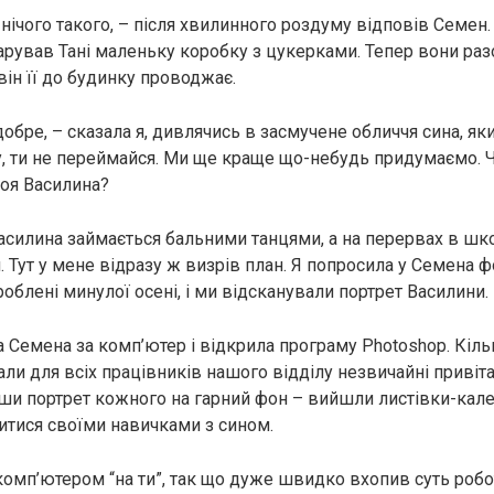
 нічого такого, – після хвилинного роздуму відповів Семен.
рував Тані маленьку коробку з цукерками. Тепер вони раз
він її до будинку проводжає.
обре, – сказала я, дивлячись в засмучене обличчя сина, як
 Ну, ти не переймайся. Ми ще краще що-небудь придумаємо.
оя Василина?
асилина займається бальними танцями, а на перервах в шко
. Тут у мене відразу ж визрів план. Я попросила у Семена ф
зроблені минулої осені, і ми відсканували портрет Василини.
а Семена за комп’ютер і відкрила програму Photoshop. Кіль
али для всіх працівників нашого відділу незвичайні привіт
ши портрет кожного на гарний фон – вийшли листівки-кал
итися своїми навичками з сином.
комп’ютером “на ти”, так що дуже швидко вхопив суть робо