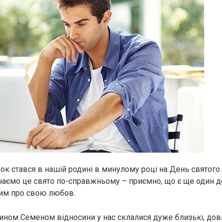
к стався в нашій родині в минулому році на День святого
чаємо це свято по-справжньому – приємно, що є ще один д
ким про свою любов.
ином Семеном відносини у нас склалися дуже близькі, довір