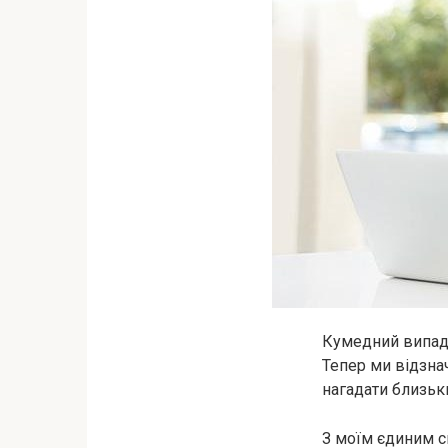
Кумедний випадо
Тепер ми відзна
нагадати близь
З моїм єдиним с