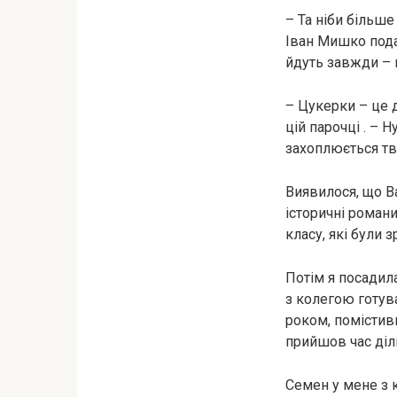
– Та ніби більше
Іван Мишко пода
йдуть завжди – 
– Цукерки – це д
цій парочці . –
захоплюється тв
Виявилося, що В
історичні романи
класу, які були 
Потім я посадил
з колегою готув
роком, помістив
прийшов час діл
Семен у мене з 