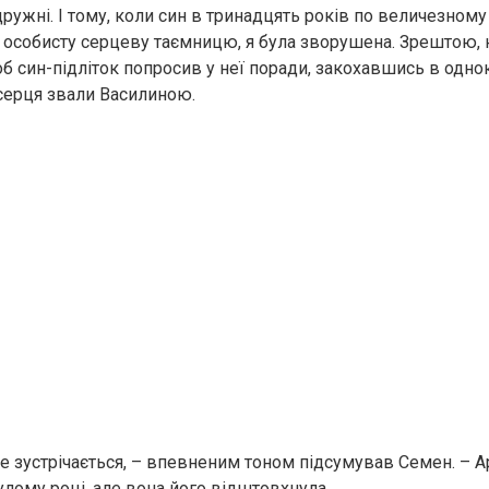
ружні. І тому, коли син в тринадцять років по величезном
і, особисту серцеву таємницю, я була зворушена. Зрештою, 
об син-підліток попросив у неї поради, закохавшись в одн
серця звали Василиною.
не зустрічається, – впевненим тоном підсумував Семен. – А
улому році, але вона його відштовхнула.