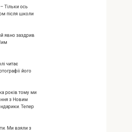
 – Тільки ось
ом після школи
ий явно заздрив
 Чим
лі читає
отографії його
ка років тому ми
ання з Новим
ендарики. Тепер
ти. Ми взяли з