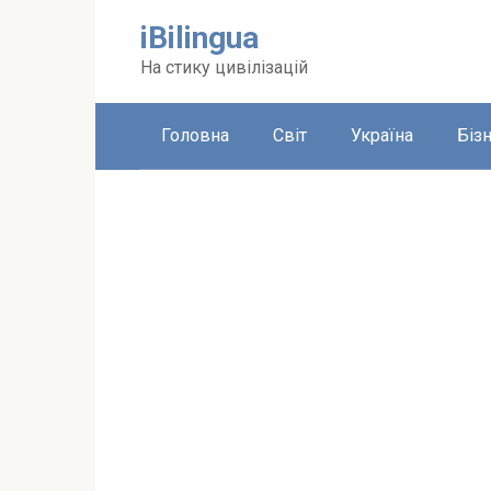
Перейти
iBilingua
до
вмісту
На стику цивілізацій
Головна
Світ
Україна
Біз