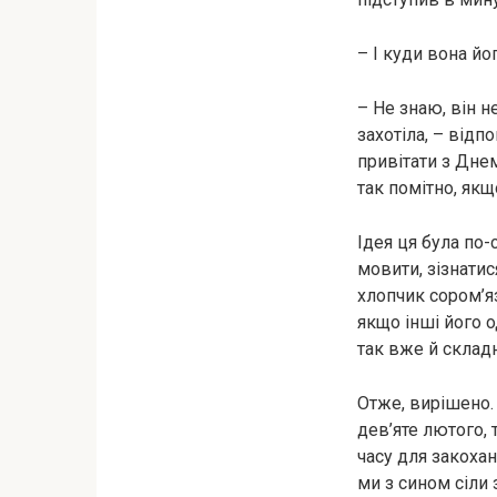
– І куди вона йо
– Не знаю, він н
захотіла, – відп
привітати з Днем
так помітно, якщ
Ідея ця була по-
мовити, зізнатис
хлопчик сором’я
якщо інші його 
так вже й складн
Отже, вирішено. 
дев’яте лютого, 
часу для закоха
ми з сином сіли 