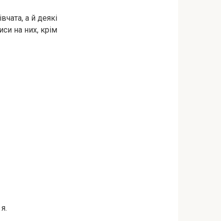
чата, а й деякі
иси на них, крім
я.