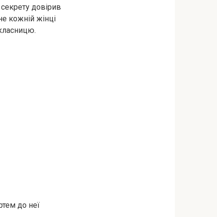
у секрету довірив
не кожній жінці
окласницю.
ртем до неї