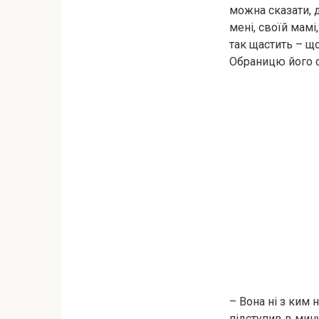
можна сказати, д
мені, своїй мам
так щастить – щ
Обраницю його 
– Вона ні з ким 
підступив в мин