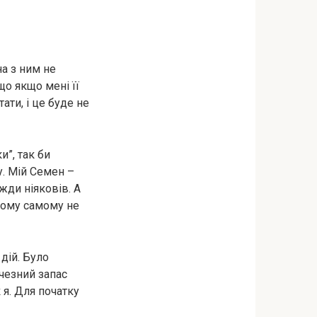
на з ним не
 що якщо мені її
ати, і це буде не
и”, так би
у. Мій Семен –
жди ніяковів. А
 йому самому не
дій. Було
ичезний запас
 я. Для початку