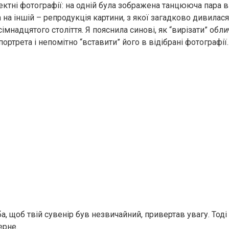
фектні фотографії: на одній була зображена танцююча пара 
а на іншій – репродукція картини, з якої загадково дивилас
ісімнадцятого століття. Я пояснила синові, як “вирізати” обли
ортрета і непомітно “вставити” його в відібрані фотографії.
а, щоб твій сувенір був незвичайний, привертав увагу. Тоді 
ерне.