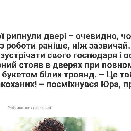
ї рипнули двері – очевидно, ч
з роботи раніше, ніж зазвичай. 
зустрічати свого господаря і о
рний стояв в дверях при повном
букетом білих троянд. – Це тоб
акоханих! – посміхнувся Юра, 
Рубрика:
життєві історії