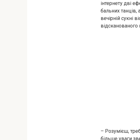
інтернету дві е
бальних танців, 
вечірній сукні в
відсканованого п
– Розумієш, треб
більше уваги зв