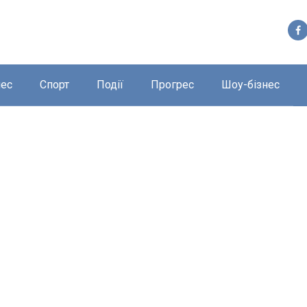
нес
Спорт
Події
Прогрес
Шоу-бізнес