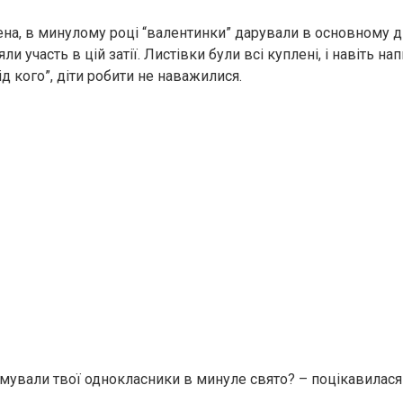
на, в минулому році “валентинки” дарували в основному дів
и участь в цій затії. Листівки були всі куплені, і навіть нап
від кого”, діти робити не наважилися.
мували твої однокласники в минуле свято? – поцікавилася 