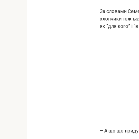
За словами Семе
хлопчики теж взял
як “для кого” і “
– А що ще приду