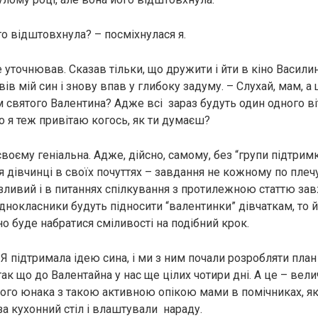
го відштовхнула? – посміхнулася я.
е уточнював. Сказав тільки, що дружити і йти в кіно Васили
овів мій син і знову впав у глибоку задуму. – Слухай, мам, а
 святого Валентина? Адже всі зараз будуть один одного віт
о я теж привітаю когось, як ти думаєш?
своєму геніальна. Адже, дійсно, самому, без “групи підтримк
я дівчинці в своїх почуттях – завдання не кожному по плеч
зливий і в питаннях спілкування з протилежною статтю зав
однокласники будуть підносити “валентинки” дівчаткам, то
о буде набратися сміливості на подібний крок.
Я підтримала ідею сина, і ми з ним почали розробляти план 
так що до Валентайна у нас ще цілих чотири дні. А це – вел
ного юнака з такою активною опікою мами в помічниках, як
за кухонний стіл і влаштували нараду.