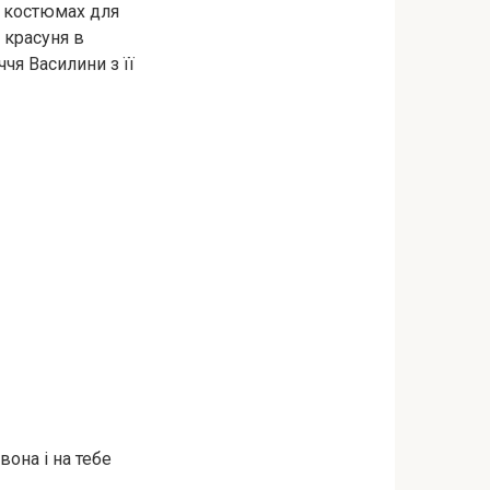
в костюмах для
я красуня в
ччя Василини з її
вона і на тебе