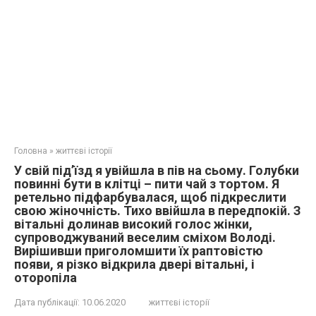
Головна
»
життєві історії
У свій під’їзд я увійшла в пів на сьому. Голубки
повинні бути в клітці – пити чай з тортом. Я
ретельно підфарбувалася, щоб підкреслити
свою жіночність. Тихо ввійшла в передпокій. З
вітальні долинав високий голос жінки,
супроводжуваний веселим сміхом Володі.
Вирішивши приголомшити їх раптовістю
появи, я різко відкрила двері вітальні, і
оторопіла
Дата публікації:
10.06.2020
життєві історії