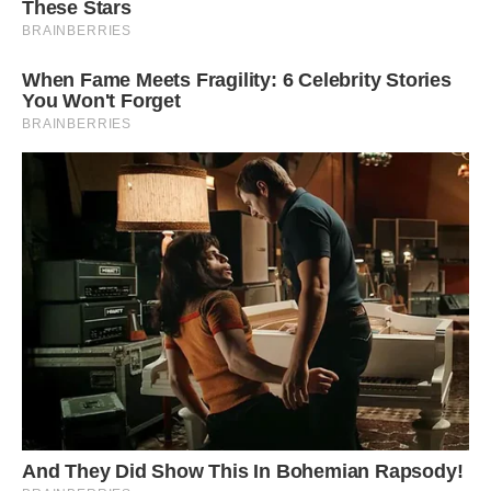
Всі вони дивилися на мене, чекаючи неприємної сцени,
демонстративного невдоволення. Мені стало нудно від
самої себе. Кілька секунд тривало мовчанка. А потім, ніби
скинувши важкий тягар, я сказала щиро, від усього серця:
– Як добре, що ви тут!
Передрук без посилання на ibilingua.com – заборонений!
Фото ілюстративне -globalpres
Сподобалась стаття? Поділіться з друзями на Facebook