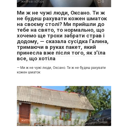
життєві історії
0
Ми ж не чужі люди, Оксано. Ти ж
не будеш рахувати кожен шматок
на своєму столі? Ми прийшли до
тебе на свято, то нормально, що
хочемо ще трохи забрати страв і
додому, — сказала сусідка Галина,
тримаючи в руках пакет, який
принесла вже після того, як з’їла
все, що хотіла
— Ми ж не чужі люди, Оксано. Ти ж не будеш рахувати
кожен шматок
життєві історії
0