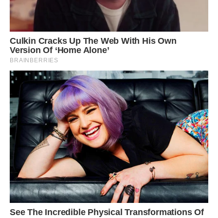
Переді мною були забуті обличчя однокурсників чоловіка
– Анатолій, Таня, Іван, Василь, а це … Боже мій, це ж Ольга
– хохотушка і щебетуха. Всі вони змінилися за десять
років. Особливо Ольга, яка перетворилася з тоненької
дівчини в огрядну матрону. Оля, Котик, Ольгуня –
господиня у випічці і, як сказав одного разу Володя, мама
трьох дітей.