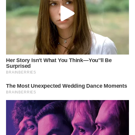
покірним. Звик підкорятися моїм настроям, тому що
найбільше боявся мого поганого настрою. Прикидалася я
так проникливо, що і насправді відчувала напади
головного болю. Це заспокоювало мою не зовсім чисту
совість.
Ми були ідеальною парою, правда, без дітей, появі яких
заважало моє “крихке” здоров’я. Володя навчився
віртуозно готувати, беріг мої сили і час, купивши пральну і
посудомийну машини, безшумний пилосос. Я ж,
влаштувавшись бухгалтером на роботу з великою
зарплатою, виконувала в сім’ї роль годувальника. Ми так
чудово жили! Всі подруги заздрили мені. Я вчила їх:
“Чоловіка потрібно ліпити. Візьміть спочатку прекрасного
мужика і поступово приберіть все зайве”.
В електричці подумки репетирувала свою промову: “Я все
життя тобі віддала, а ти … Я вірила тобі, як Богу, а ти
брехав мені!” Перебравши безліч фраз і забракувавши все
до однієї, вирішила діяти за натхненням.