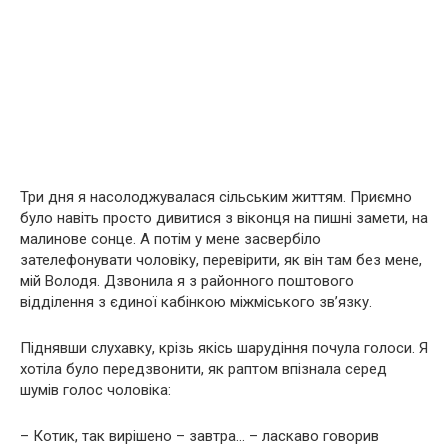
Три дня я насолоджувалася сільським життям. Приємно
було навіть просто дивитися з віконця на пишні замети, на
малинове сонце. А потім у мене засвербіло
зателефонувати чоловіку, перевірити, як він там без мене,
мій Володя. Дзвонила я з районного поштового
відділення з єдиної кабінкою міжміського зв’язку.
Піднявши слухавку, крізь якісь шарудіння почула голоси. Я
хотіла було передзвонити, як раптом впізнала серед
шумів голос чоловіка:
– Котик, так вирішено – завтра… – ласкаво говорив