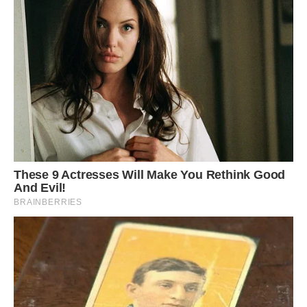
хлопець буде моїм!”
Як задумала, так і зробила. Через рік Володя попросив у
моїх батьків благословення на шлюб з їх єдиною дочкою.
Перший рік подружнього життя наша квартира була
прохідним двором: що не день, у нас були в гостях
однокурсники. Я готувала смачні вечері. Володя співав під
гітару.
У такі моменти він особливо був гарний. “З цим пора
закінчувати, – вирішила я, – інакше втрачу чоловіка”.
Володя якраз закінчив інститут, почав працювати. А я
почала виробляти з нього “справжнього чоловіка”. –
Володя, мене замучила головний біль, – поскаржилася я.