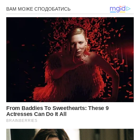
– У великому бізнесі канікул не буває, – зауважив батько.
Людина радянського гарту, він так і не змирився з тим,
що я працюю “на буржуїв”.
У мене вже дозрів план. Якщо завтра встати раніше,
встигну до райцентру, на ранкову електричку. Шість годин
їзди до нашого міста – і я накрию коханців прямо на місці.
Ніч не спала від важких думок.
З Володимиром я познайомилася в студентському таборі.
Був він тоді красень, веселун. Вечорами збиралися біля
багаття. Володя брав в руки гітару, перебирав струни, і всі
дівчата буквально танули. “Володя, заспівай щось
цікаве…» – навперебій просили вони, дивлячись на
Володю закоханими очима. Тоді-то я і вирішила: “Цей