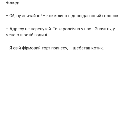
Володя.
– Ой, ну звичайно! – кокетливо відповідав юний голосок.
– Адресу не перепутай. Ти ж розсіяна у нас… Значить, у
мене о шостій годині.
– Я свій фірмовий торт принесу, – щебетав котик.