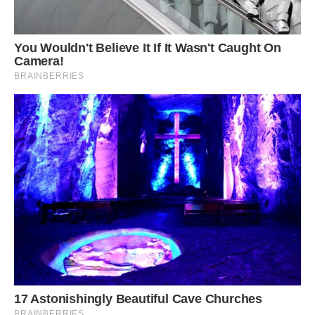
в фарбах розписала чоловікові, чим все може
закінчитися:
– Лікар сказав, що мені необхідні спокій, прогулянки на
свіжому повітрі і повага чоловіка.
Режим і спокій ніяк не пов’язувався з компаніями: гості
перестали до нас приходити. Володя закинув гітару на
антресолі. Вечорами вигулював мене в парку, укладав
спати о десятій годині, а сам сідав за креслення.
Іноді я чула, як він відповідає за телефоном:
– Вибач, до нас не можна – у Зоряни погано зі здоров’ям.