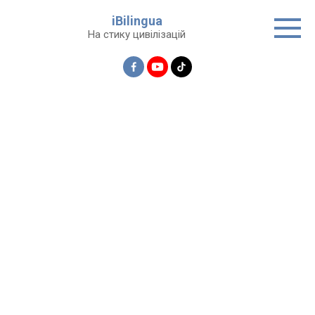
Перейти
iBilingua
до
На стику цивілізацій
вмісту