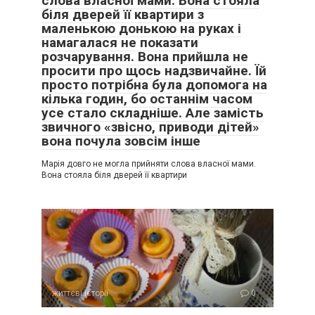
слова власної мами. Вона стояла
біля дверей її квартири з
маленькою донькою на руках і
намагалася не показати
розчарування. Вона прийшла не
просити про щось надзвичайне. Їй
просто потрібна була допомога на
кілька годин, бо останнім часом
усе стало складніше. Але замість
звичного «звісно, приводи дітей»
вона почула зовсім інше
Марія довго не могла прийняти слова власної мами.
Вона стояла біля дверей її квартири
життєві історії
0