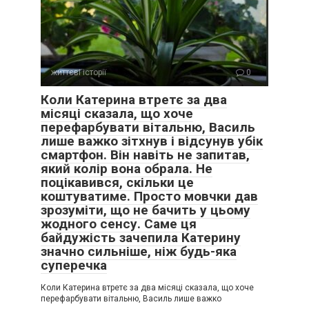
життєві історії
0
Коли Катерина втретє за два
місяці сказала, що хоче
перефарбувати вітальню, Василь
лише важко зітхнув і відсунув убік
смартфон. Він навіть не запитав,
який колір вона обрала. Не
поцікавився, скільки це
коштуватиме. Просто мовчки дав
зрозуміти, що не бачить у цьому
жодного сенсу. Саме ця
байдужість зачепила Катерину
значно сильніше, ніж будь-яка
суперечка
Коли Катерина втретє за два місяці сказала, що хоче
перефарбувати вітальню, Василь лише важко