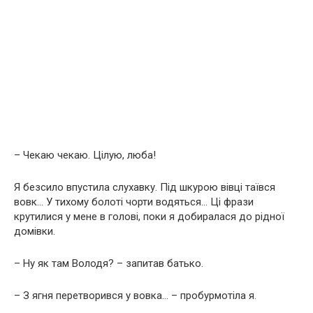
– Чекаю чекаю. Цілую, люба!
Я безсило впустила слухавку. Під шкурою вівці таївся
вовк… У тихому болоті чорти водяться… Ці фрази
крутилися у мене в голові, поки я добиралася до рідної
домівки.
– Ну як там Володя? – запитав батько.
– З ягня перетворився у вовка… – пробурмотіла я.