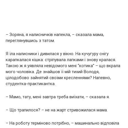
– Зоряна, я налисничків напекла, – сказала мама,
переглянувшись з татом.
Я їла налисники і дивилася у вікно. На кучугуру снігу
карапкалася кішка: стріпувала лапками і знову кралася.
Такою ж я уявляла невідомого мені “котика” – що вкрала
мого чоловіка. Де знайшов її мій тихий Володя,
цілодобово зайнятий своїми кресленнями? Напевно,
студентка-практикантка.
– Мамо, тату, мені завтра треба виїхати, – сказала я.
– Що трапилося? – не на жарт стривожилася мама.
– На роботу терміново потрібно, – машинально відповіла