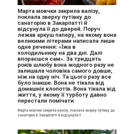
Марта мовчки закрила валізу,
поклала зверху путівку до
санаторію в Закарпатті й
відсунула її до дверей. Поруч
лежав аркуш паперу, на якому вона
великими літерами написала лише
одне речення: «Їжа в
холодильнику на два дні. Далі
впораєшся сам». За тридцять
років шлюбу вона жодного разу не
залишала чоловіка самого довше,
ніж на одну ніч. Та цього разу все
було інакше. Вона не тікала від
домашніх клопотів. Вона тікала від
життя, у якому її турботу давно
перестали помічати
Марта мовчки закрила валізу, поклала зверху путівку до
санаторію в Закарпатті й відсунула її