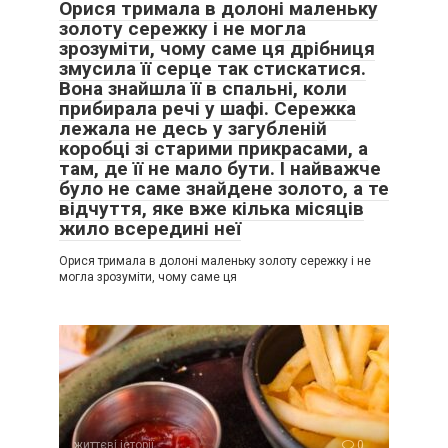
Орися тримала в долоні маленьку
золоту сережку і не могла
зрозуміти, чому саме ця дрібниця
змусила її серце так стискатися.
Вона знайшла її в спальні, коли
прибирала речі у шафі. Сережка
лежала не десь у загубленій
коробці зі старими прикрасами, а
там, де її не мало бути. І найважче
було не саме знайдене золото, а те
відчуття, яке вже кілька місяців
жило всередині неї
Орися тримала в долоні маленьку золоту сережку і не
могла зрозуміти, чому саме ця
життєві історії
0