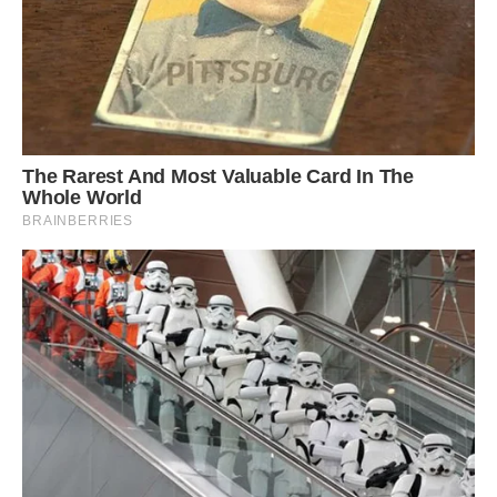
– Сходи до лікаря, – з непідробною турботою порадив
чоловік.
Я сходила, але не до лікаря, а до подруги, у якої була
медична енциклопедія. Вичитавши там складний діагноз,