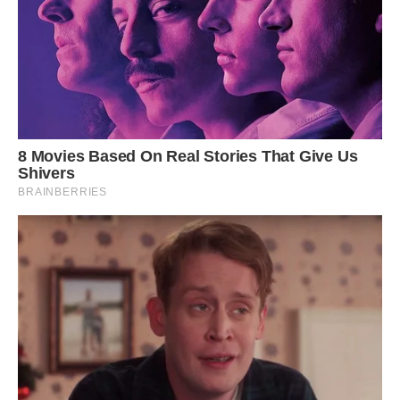
У свій під’їзд я увійшла в пів на сьому. Голубки повинні
бути в клітці – пити чай з її тортом. Я ретельно
підфарбувалася, щоб постати в усій красі квітучої
жіночності. Тихо ввійшла в передпокій. З вітальні долинав
високий голос жінки, супроводжуваний веселим сміхом
Володі. Вирішивши приголомшити їх раптовістю появи, я
різко відкрила двері вітальні, і оторопіла. За накритим
столом сиділа компанія жінок і чоловіків. Всі вони, як по
команді, обернулися до мене: хто зі збентеженням, хто з
явним переляком.
– Зоряна … – пробурмотів Володя, який стояв з келихом в
піднятій руці. – А ми тут вирішили зібратися з хлопцями.