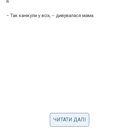
я.
– Так канікули у всіх, – дивувалася мама.
ЧИТАТИ ДАЛІ