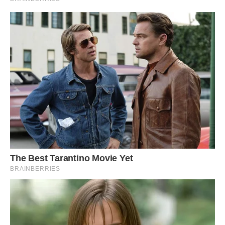
Варто було мені раз в житті залишити чоловіка одного, як
він, задерши хвіст, запросив в наш будинок цю гадину –
коханку.
Рік від року чоловік ставав все більш турботливим і