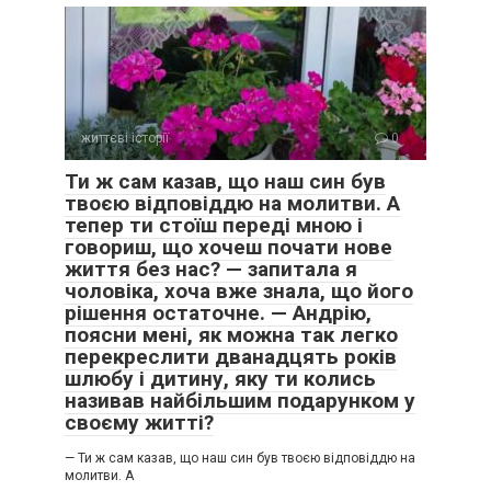
життєві історії
0
Ти ж сам казав, що наш син був
твоєю відповіддю на молитви. А
тепер ти стоїш переді мною і
говориш, що хочеш почати нове
життя без нас? — запитала я
чоловіка, хоча вже знала, що його
рішення остаточне. — Андрію,
поясни мені, як можна так легко
перекреслити дванадцять років
шлюбу і дитину, яку ти колись
називав найбільшим подарунком у
своєму житті?
— Ти ж сам казав, що наш син був твоєю відповіддю на
молитви. А