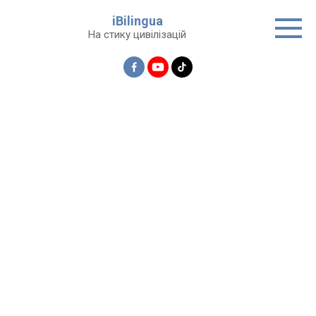
Перейти
iBilingua
до
На стику цивілізацій
вмісту