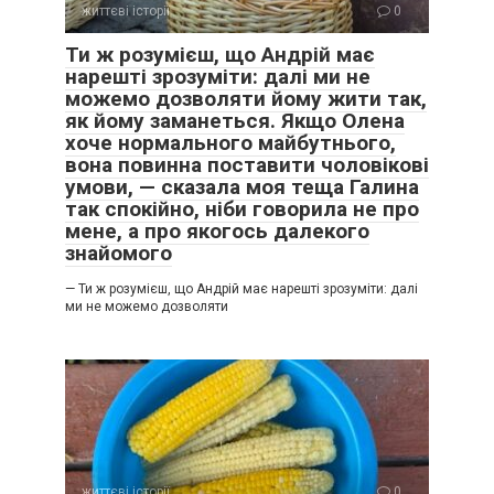
життєві історії
0
Ти ж розумієш, що Андрій має
нарешті зрозуміти: далі ми не
можемо дозволяти йому жити так,
як йому заманеться. Якщо Олена
хоче нормального майбутнього,
вона повинна поставити чоловікові
умови, — сказала моя теща Галина
так спокійно, ніби говорила не про
мене, а про якогось далекого
знайомого
— Ти ж розумієш, що Андрій має нарешті зрозуміти: далі
ми не можемо дозволяти
життєві історії
0