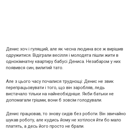
Денис хоч і гулящий, але як чесна людина все ж вирішив
одружитися. Відіграли весілля і молодята пішли жити в
однокімнатну квартиру бабусі Дениса. Незабаром у них
появився син, вилитий тато.
Але з цього часу почалися труднощі: Денис не звик
перепрацьовувати і того, що він заробляв, ледь
вистачало тільки на найнеобхідніше. Якби батьки не
допомагали грішми, вони б зовсім голодували.
Денис працював, то знову сидів без роботи. Він звичайно
шукав роботу, але кудись йому не хотілося йти бо мало
платять, а десь його просто не брали.