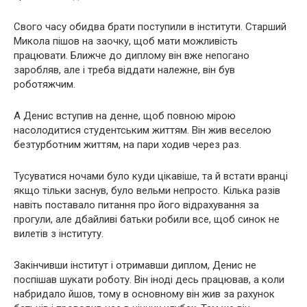
Свого часу обидва брати поступили в інститути. Старший
Микола пішов на заочку, щоб мати можливість
працювати. Ближче до диплому він вже непогано
заробляв, але і треба віддати належне, він був
роботяжчим.
А Денис вступив на денне, щоб повною мірою
насолодитися студентським життям. Він жив веселою
безтурботним життям, на пари ходив через раз.
Тусуватися ночами було куди цікавіше, та й встати вранці
якщо тільки заснув, було вельми непросто. Кілька разів
навіть поставало питання про його відрахування за
прогули, але дбайливі батьки робили все, щоб синок не
вилетів з інституту.
Закінчивши інститут і отримавши диплом, Денис не
поспішав шукати роботу. Він іноді десь працював, а коли
набридало йшов, тому в основному він жив за рахунок