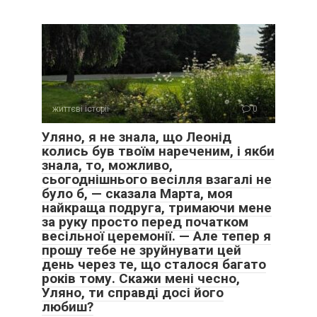
життєві історії
0
Уляно, я не знала, що Леонід
колись був твоїм нареченим, і якби
знала, то, можливо,
сьогоднішнього весілля взагалі не
було б, — сказала Марта, моя
найкраща подруга, тримаючи мене
за руку просто перед початком
весільної церемонії. — Але тепер я
прошу тебе не зруйнувати цей
день через те, що сталося багато
років тому. Скажи мені чесно,
Уляно, ти справді досі його
любиш?