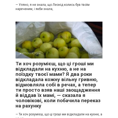
— Уляно, я не знала, що Леонід колись був твоїм
нареченим, і якби знала,
життєві історії
0
Ти хоч розумієш, що ці гроші ми
відкладали на кухню, а не на
поїздку твоєї мами? Я два роки
відкладала кожну вільну гривню,
відмовляла собі в речах, а тепер
ти просто взяв наші заощадження
й віддав їх мамі, — сказала я
чоловікові, коли побачила переказ
на рахунку
— Ти хоч розумієш, що ці гроші ми відкладали на кухню, а