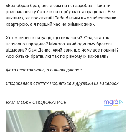
«Без образ брат, але я сам на неї заробив. Поки ти
розважався і у батьків на горбу їхав, я працював. Без
вихідних, як проклятий! Тебе батьки вже забезпечили
квартирою, а я перший час на знімних жив».
Хто ж винен в ситуації, що склалася? Юля, яка так
невчасно народила? Микола, який єдиному братові
відмовив? Сам Денис, який звик що йому все повинні?
Або батьки братів, які так по різному їх виховали?
Фото ілюстративне, з вільних джерел.
Сподобалася стаття? Поділіться з друзями на Facebook.