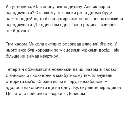
А тут новина, Юля знову чекає дитину. Але як зараз
народжувати? Старшому ще тільки рік, з двома буде
важко подвійно, та й в квартирі вже тісно. І все ж вирішили
народжувати. Де один там і два. Так в родині з’явилася
ще й дочка.
Тим часом, Микола активно розвивав власний бізнес. У
нього вже був хороший за місцевими мірками дохід, і він
більше не знімав квартиру.
Тепер він обживався в новенькій двійці разом зі своєю
дівчиною, з якою вони в майбутньому теж планували
створити сім’ю. Справи йшли в гору, і незабаром їм
вдалося накопичити ще на однушку, яку він тепер здавав.
Це і стало причиною сварки з Денисом.