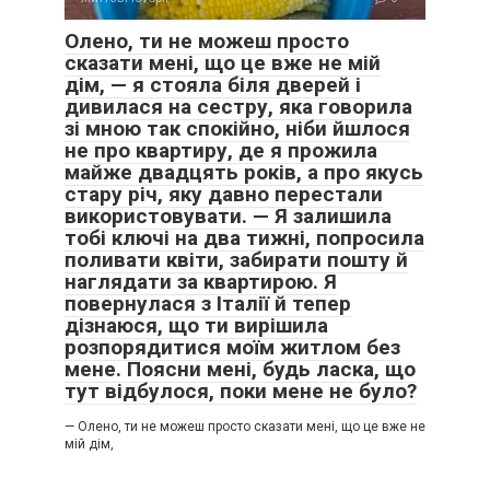
Олено, ти не можеш просто
сказати мені, що це вже не мій
дім, — я стояла біля дверей і
дивилася на сестру, яка говорила
зі мною так спокійно, ніби йшлося
не про квартиру, де я прожила
майже двадцять років, а про якусь
стару річ, яку давно перестали
використовувати. — Я залишила
тобі ключі на два тижні, попросила
поливати квіти, забирати пошту й
наглядати за квартирою. Я
повернулася з Італії й тепер
дізнаюся, що ти вирішила
розпорядитися моїм житлом без
мене. Поясни мені, будь ласка, що
тут відбулося, поки мене не було?
— Олено, ти не можеш просто сказати мені, що це вже не
мій дім,