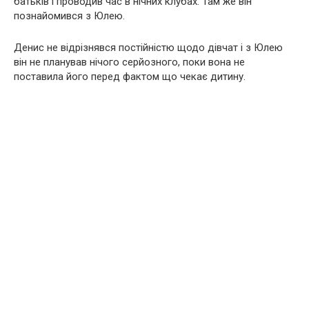
батьків і проводив час в нічних клубах. Там же він
познайомився з Юлею.
Денис не відрізнявся постійністю щодо дівчат і з Юлею
він не планував нічого серйозного, поки вона не
поставила його перед фактом що чекає дитину.