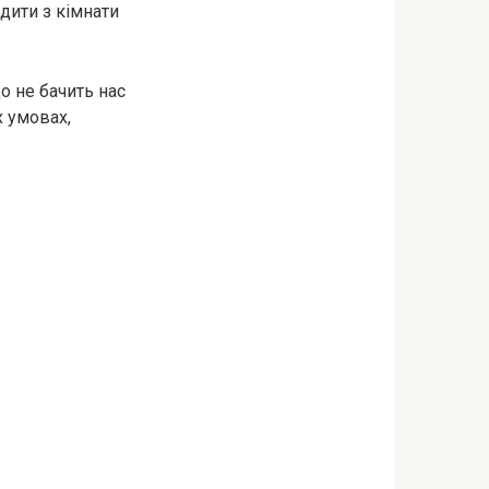
одити з кімнати
о не бачить нас
х умовах,