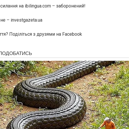
илання на ibilingua.com – заборонений!
е – investgazeta.ua
ття? Поділіться з друзями на Facebook