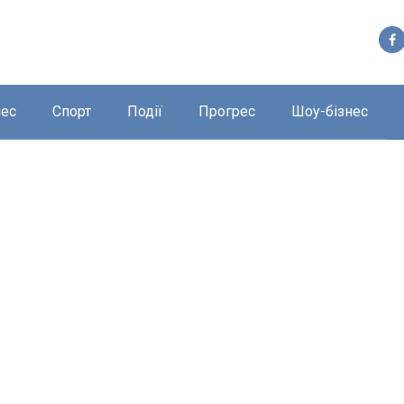
нес
Спорт
Події
Прогрес
Шоу-бізнес