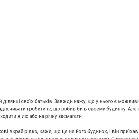
й ділянці своїх батьків. Завжди кажу, що у нього є можли
відпочивати і робити те, що робив би в своєму будинку. Але 
ходити в ліс або на річку засмагати.
ві вкрай рідко, каже, що це не його будинок, і він приїхав
нас усіх привіз сюди, вважає великою заслугою. Самоізоля