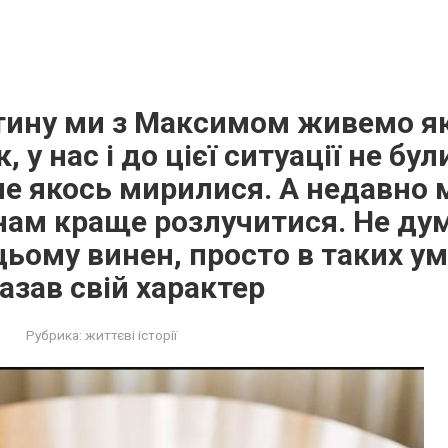
тину ми з Максимом живемо як 
, у нас і до цієї ситуації не бу
ле якось мирилися. А недавно 
нам краще розлучитися. Не ду
цьому винен, просто в таких ум
зав свій характер
Рубрика:
життєві історії