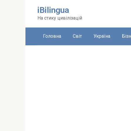
Перейти
iBilingua
до
вмісту
На стику цивілізацій
Головна
Світ
Україна
Біз