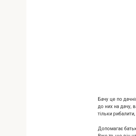
Бачу це по дачні
до них на дачу, 
тільки рибалити, 
Допомагає батько
Вже те, що він 