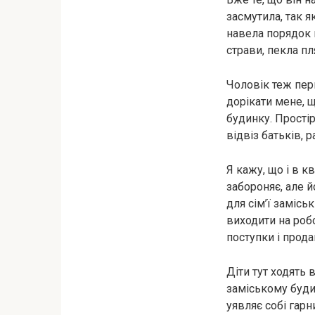
засмутила, так я
навела порядок 
страви, пекла пл
Чоловік теж пер
дорікати мене, щ
будинку. Простір 
відвіз батьків, 
Я кажу, що і в к
забороняє, але й
для сім’ї замісь
виходити на робо
поступки і прода
Діти тут ходять 
заміському будин
уявляє собі гарн