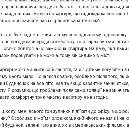
к справ накопичилося дуже багато. Перші кілька днів відси
в найдальших куточках квартири, що відкладала постійно. 
яцки, щоб зайняти час і скрасити карантин сім’ї.
ші дні був задоволений такому несподіваному відпочинку, 
о не погодилась продати квартиру, і що зараз би і ми і діти
і свіже повітря, а не замкнена квартира. На дачу, як тільки 
разом перебувати не можна, тому ми сидимо в місті.
вартирі можна знайти собі заняття, та й з дітьми погуляти на 
ому цього мало. Почалися сварки, особливо після того, як й
кий будиночок на все літо, навіть якщо карантин закінчиться
ту. Я розумію, що проблеми після самоізоляції не закінчать
вати комфортну трикімнатну квартиру я не згодна.
в школу, мені всього три зупинки під’їхати до офісу, а що ро
ку? Особливо з моїм чоловіком, який нічого не вміє і не хо
ий будинок, зелені галявини, як в американських фільмах, 