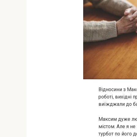
Відносини з Мак
роботі, вихідні 
виїжджали до ба
Максим дуже люб
містом. Але я не
турбот по його д