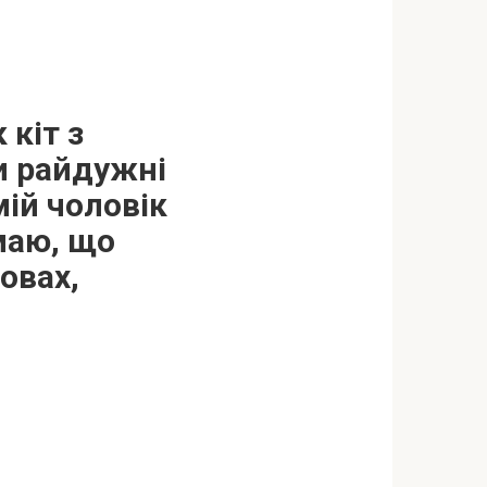
кіт з
ли райдужні
мій чоловік
маю, що
овах,