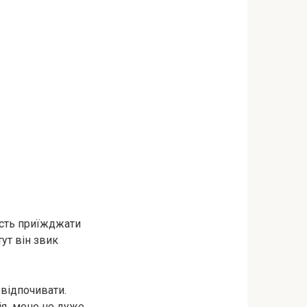
вість приїжджати
тут він звик
 відпочивати.
ція мене не дуже