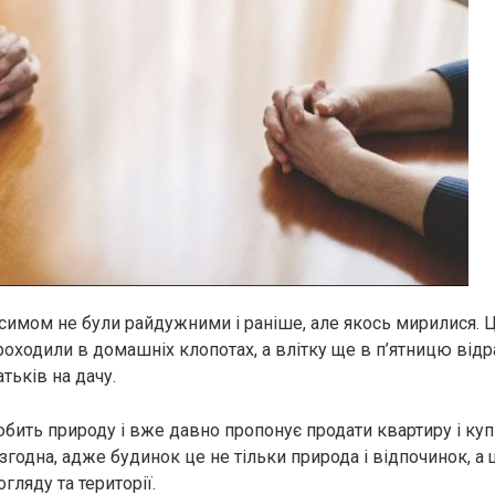
симом не були райдужними і раніше, але якось мирилися. 
проходили в домашніх клопотах, а влітку ще в п’ятницю відр
тьків на дачу.
ить природу і вже давно пропонує продати квартиру і куп
 згодна, адже будинок це не тільки природа і відпочинок, а 
огляду та території.