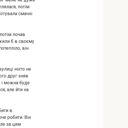
плялася, потім
Готувала смачні
потім почав
 жили б в своєму
потепліло, він
вулиці ніхто не
ого друг зняв
, і можна буде
ся, але йти на
бити в
че робити. Він
але за цим