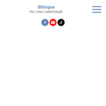
Перейти
iBilingua
до
На стику цивілізацій
вмісту