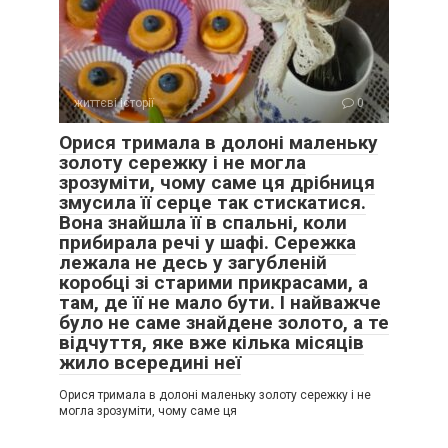
життєві історії
0
Орися тримала в долоні маленьку
золоту сережку і не могла
зрозуміти, чому саме ця дрібниця
змусила її серце так стискатися.
Вона знайшла її в спальні, коли
прибирала речі у шафі. Сережка
лежала не десь у загубленій
коробці зі старими прикрасами, а
там, де її не мало бути. І найважче
було не саме знайдене золото, а те
відчуття, яке вже кілька місяців
жило всередині неї
Орися тримала в долоні маленьку золоту сережку і не
могла зрозуміти, чому саме ця