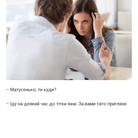
– Матусенько, ти куди?
– Їду на деякий час до тітки Інни. За вами тато пригляне.