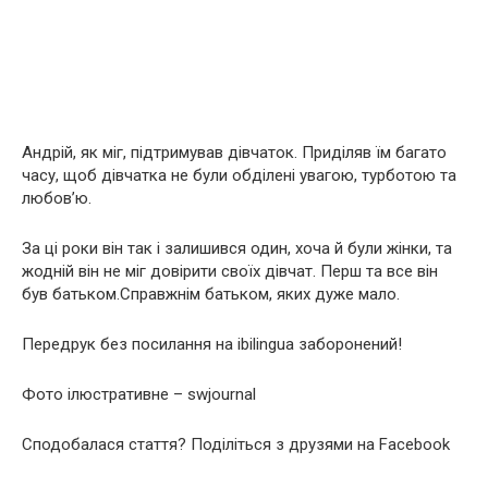
Андрій, як міг, підтримував дівчаток. Приділяв їм багато
часу, щоб дівчатка не були обділені увагою, турботою та
любов’ю.
За ці роки він так і залишився один, хоча й були жінки, та
жодній він не міг довірити своїх дівчат. Перш та все він
був батьком.Справжнім батьком, яких дуже мало.
Передрук без посилання на ibilingua заборонений!
Фото ілюстративне – swjournal
Сподобалася стаття? Поділіться з друзями на Facebook