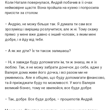
Коли Наталя повернулася, Андрій побачив в її очах
неймовірне щастя. Вона пройшла на кухню і попросила
присісти за столом.
– Андрію, не можу більше так. Я думала ти сам все
зрозумієш і вирішиш розлучитися, але ж ні. Тому скажу
прямо: у мене вже давно є інший чоловік, з яким мені
добре, і я йду від тебе.
– А як же діти? Їх ти також залишаєш?
– Ні, я завжди буду допомагати їм, ти ж знаєш, як я їх
люблю. Так, я не можу забрати донечок до себе, адже у
Валерія дома живе його дочка, і всі разом ми не
уживемось. Але я обіцяю, що буду допомагати фінансово,
та й приїжджати буду по можливості. У мого Валерія
великий бізнес, тому не хвилюйся, все буде добре.
– Так, добре. Все буде добре, – прошепотів Андрій.