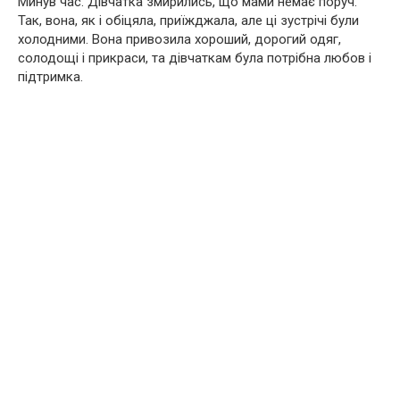
Минув час. Дівчатка змирились, що мами немає поруч.
Так, вона, як і обіцяла, приїжджала, але ці зустрічі були
холодними. Вона привозила хороший, дорогий одяг,
солодощі і прикраси, та дівчаткам була потрібна любов і
підтримка.