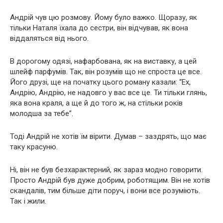
Андрій чув цю розмову. Йому було важко. Щоразу, як
тільки Наталя їхала до сестри, він відчував, як вона
віддаляться від нього.
В дорогому одязі, нафарбована, як на виставку, а цей
шлейф парфумів. Так, він розумів що не спроста це все.
Його друзі, ще на початку цього роману казали: “Ех,
Андрію, Андрію, не надовго у вас все це. Ти тільки глянь,
яка вона краля, а ще й до того ж, на стільки років
молодша за тебе”.
Тоді Андрій не хотів їм вірити. Думав – заздрять, що має
таку красуню.
Ні, він не був безхарактерний, як зараз модно говорити.
Просто Андрій був дуже добрим, роботящим. Він не хотів
скандалів, тим більше діти поруч, і вони все розуміють.
Так і жили.