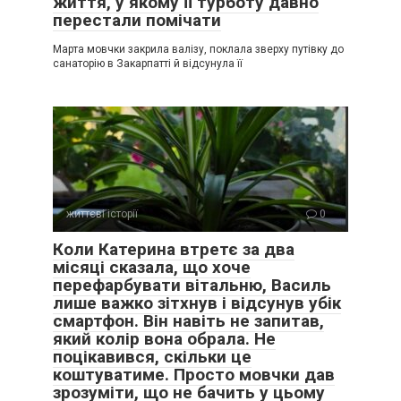
життя, у якому її турботу давно
перестали помічати
Марта мовчки закрила валізу, поклала зверху путівку до
санаторію в Закарпатті й відсунула її
життєві історії
0
Коли Катерина втретє за два
місяці сказала, що хоче
перефарбувати вітальню, Василь
лише важко зітхнув і відсунув убік
смартфон. Він навіть не запитав,
який колір вона обрала. Не
поцікавився, скільки це
коштуватиме. Просто мовчки дав
зрозуміти, що не бачить у цьому