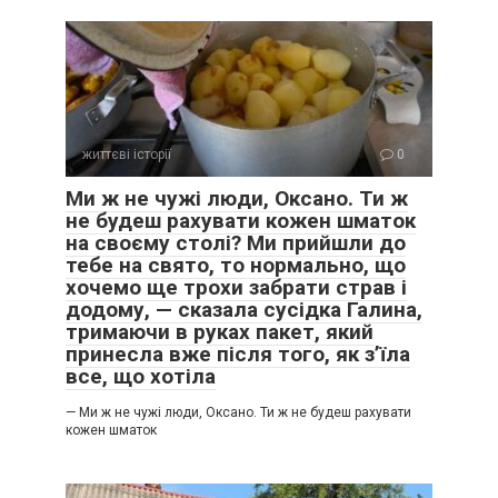
життєві історії
0
Ми ж не чужі люди, Оксано. Ти ж
не будеш рахувати кожен шматок
на своєму столі? Ми прийшли до
тебе на свято, то нормально, що
хочемо ще трохи забрати страв і
додому, — сказала сусідка Галина,
тримаючи в руках пакет, який
принесла вже після того, як з’їла
все, що хотіла
— Ми ж не чужі люди, Оксано. Ти ж не будеш рахувати
кожен шматок