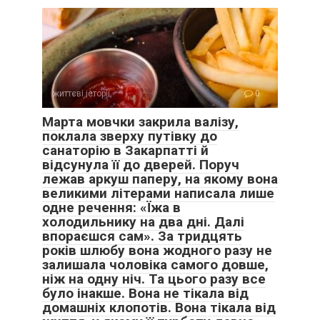
життєві історії
0
Марта мовчки закрила валізу,
поклала зверху путівку до
санаторію в Закарпатті й
відсунула її до дверей. Поруч
лежав аркуш паперу, на якому вона
великими літерами написала лише
одне речення: «Їжа в
холодильнику на два дні. Далі
впораєшся сам». За тридцять
років шлюбу вона жодного разу не
залишала чоловіка самого довше,
ніж на одну ніч. Та цього разу все
було інакше. Вона не тікала від
домашніх клопотів. Вона тікала від