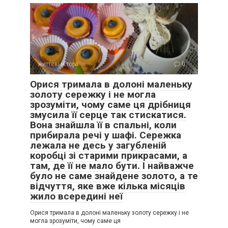
життєві історії
0
Орися тримала в долоні маленьку
золоту сережку і не могла
зрозуміти, чому саме ця дрібниця
змусила її серце так стискатися.
Вона знайшла її в спальні, коли
прибирала речі у шафі. Сережка
лежала не десь у загубленій
коробці зі старими прикрасами, а
там, де її не мало бути. І найважче
було не саме знайдене золото, а те
відчуття, яке вже кілька місяців
жило всередині неї
Орися тримала в долоні маленьку золоту сережку і не
могла зрозуміти, чому саме ця