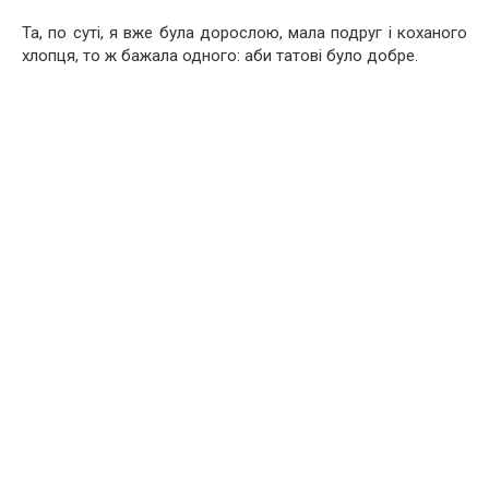
Та, по суті, я вже була дорослою, мала подруг і коханого
хлопця, то ж бажала одного: аби татові було добре.