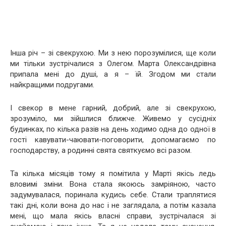
Інша річ – зі свекрухою. Ми з нею порозумілися, ще коли
ми тільки зустрічалися з Олегом. Марта Олександрівна
припала мені до душі, а я – їй. Згодом ми стали
найкращими подругами.
І свекор в мене гарний, добрий, але зі свекрухою,
зрозуміло, ми зійшлися ближче. Живемо у сусідніх
будинках, по кілька разів на день ходимо одна до одної в
гості кавувати-чаювати-поговорити, допомагаємо по
господарству, а родинні свята святкуємо всі разом.
Та кілька місяців тому я помітила у Марті якісь ледь
вловимі зміни. Вона стала якоюсь замріяною, часто
задумувалася, поринала кудись себе. Стали траплятися
такі дні, коли вона до нас і не заглядала, а потім казала
мені, що мала якісь власні справи, зустрічалася зі