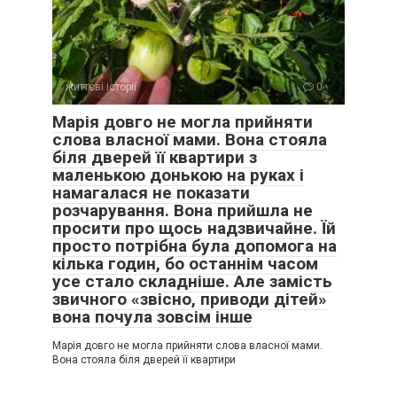
життєві історії
0
Марія довго не могла прийняти
слова власної мами. Вона стояла
біля дверей її квартири з
маленькою донькою на руках і
намагалася не показати
розчарування. Вона прийшла не
просити про щось надзвичайне. Їй
просто потрібна була допомога на
кілька годин, бо останнім часом
усе стало складніше. Але замість
звичного «звісно, приводи дітей»
вона почула зовсім інше
Марія довго не могла прийняти слова власної мами.
Вона стояла біля дверей її квартири