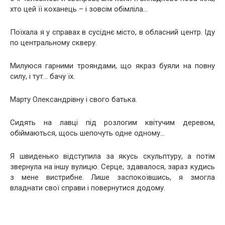
хто цей її коханець – і зовсім обімліла…
Поїхала я у справах в сусіднє місто, в обласний центр. Іду
по центральному скверу.
Милуюся гарними трояндами, що якраз буяли на повну
силу, і тут… бачу їх.
Марту Олександрівну і свого батька.
Сидять на лавці під розлогим квітучим деревом,
обіймаються, щось шепочуть одне одному…
Я швиденько відступила за якусь скульптуру, а потім
звернула на іншу вулицю. Серце, здавалося, зараз кудись
з мене вистрибне. Лише заспокоївшись, я змогла
владнати свої справи і повернутися додому.