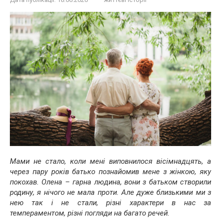
Мами не стало, коли мені виповнилося вісімнадцять, а
через пару років батько познайомив мене з жінкою, яку
покохав. Олена – гарна людина, вони з батьком створили
родину, я нічого не мала проти. Але дуже близькими ми з
нею так і не стали, різні характери в нас за
темпераментом, різні погляди на багато речей.