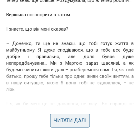
тепер знаю ще більше. Роздумувала, що ж тепер робити…
Вирішила поговорити з татом.
І знаєте, що він мені сказав?
– Донечко, ти ще не знаєш, що тобі готує життя в
майбутньому. Я дуже сподіваюся, що в тебе все буде
добре і правильно, але доля буває дуже
непередбачувана… Ми з Мартою зараз щасливі, а як
будемо чинити і жити далі – розберемося самі. І я, як твій
батько, прошу тебе тільки про одне: живи своїм життям, а
в нашу ситуацію, якою б вона тобі не здавалася, – не
лізь…
І я, як би мені це не давалося, не лізу… Бо справді не
знаю, що мені самій готує життя в майбутньому.
ЧИТАТИ ДАЛІ
Автор – Олена К.