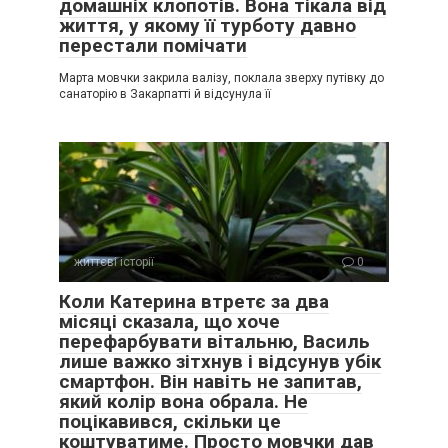
домашніх клопотів. Вона тікала від
життя, у якому її турботу давно
перестали помічати
Марта мовчки закрила валізу, поклала зверху путівку до
санаторію в Закарпатті й відсунула її
життєві історії
0
Коли Катерина втретє за два
місяці сказала, що хоче
перефарбувати вітальню, Василь
лише важко зітхнув і відсунув убік
смартфон. Він навіть не запитав,
який колір вона обрала. Не
поцікавився, скільки це
коштуватиме. Просто мовчки дав