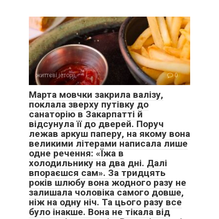
життєві історії
0
Марта мовчки закрила валізу,
поклала зверху путівку до
санаторію в Закарпатті й
відсунула її до дверей. Поруч
лежав аркуш паперу, на якому вона
великими літерами написала лише
одне речення: «Їжа в
холодильнику на два дні. Далі
впораєшся сам». За тридцять
років шлюбу вона жодного разу не
залишала чоловіка самого довше,
ніж на одну ніч. Та цього разу все
було інакше. Вона не тікала від