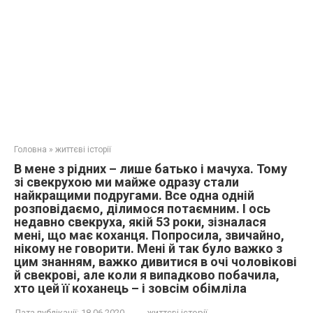
Головна
»
життєві історії
В мене з рідних – лише батько і мачуха. Тому
зі свекрухою ми майже одразу стали
найкращими подругами. Все одна одній
розповідаємо, ділимося потаємним. І ось
недавно свекруха, якій 53 роки, зізналася
мені, що має коханця. Попросила, звичайно,
нікому не говорити. Мені й так було важко з
цим знанням, важко дивитися в очі чоловікові
й свекрові, але коли я випадково побачила,
хто цей її коханець – і зовсім обімліла
Дата публікації:
18.06.2020
життєві історії