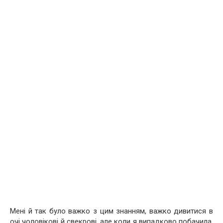
Мені й так було важко з цим знанням, важко дивитися в
очі чоловікові й свекрові, але коли я випадково побачила,