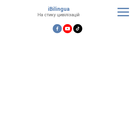
Перейти
iBilingua
до
На стику цивілізацій
вмісту