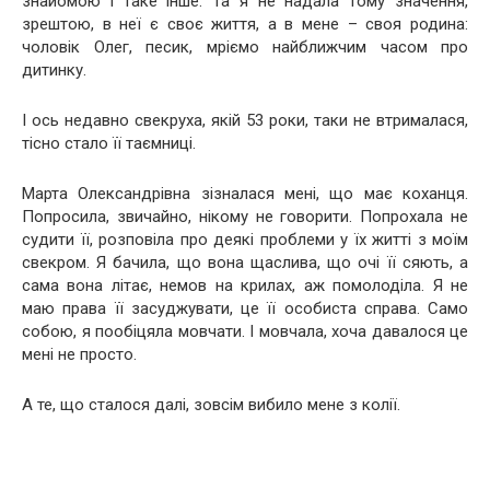
знайомою і таке інше. Та я не надала тому значення,
зрештою, в неї є своє життя, а в мене – своя родина:
чоловік Олег, песик, мріємо найближчим часом про
дитинку.
І ось недавно свекруха, якій 53 роки, таки не втрималася,
тісно стало її таємниці.
Марта Олександрівна зізналася мені, що має коханця.
Попросила, звичайно, нікому не говорити. Попрохала не
судити її, розповіла про деякі проблеми у їх житті з моїм
свекром. Я бачила, що вона щаслива, що очі її сяють, а
сама вона літає, немов на крилах, аж помолоділа. Я не
маю права її засуджувати, це її особиста справа. Само
собою, я пообіцяла мовчати. І мовчала, хоча давалося це
мені не просто.
А те, що сталося далі, зовсім вибило мене з колії.