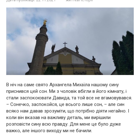
В ніч на саме свято Архангела Михаїла нашому сину
приснився цей сон. Ми з чоловік вбігли в його кімнату, і
стали заспокоювати Давида, та той все не вгамовувався.
– Сонечко, заспокойся, це всього лише сон, – але син
всяко нам давав зрозуміти, що потрібно діяти негайно. І
коли він вказав на важливу деталь, ми вирішили
розповісти сину всю правду. Для мене це було дуже
важко, але іншого виходу ми не бачили.