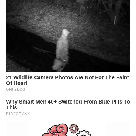
Сподобалася стаття? Поділіться з друзями на Facebook!