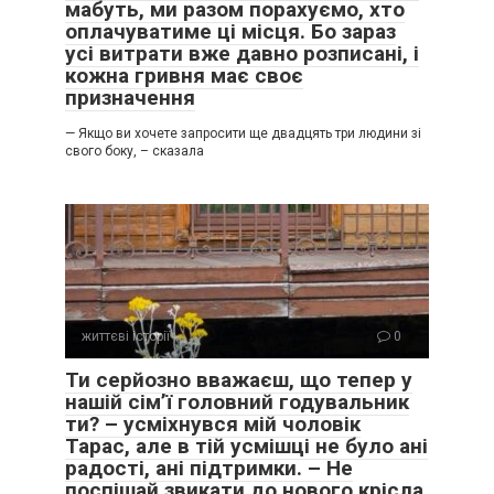
мабуть, ми разом порахуємо, хто
оплачуватиме ці місця. Бо зараз
усі витрати вже давно розписані, і
кожна гривня має своє
призначення
— Якщо ви хочете запросити ще двадцять три людини зі
свого боку, – сказала
життєві історії
0
Ти серйозно вважаєш, що тепер у
нашій сім’ї головний годувальник
ти? – усміхнувся мій чоловік
Тарас, але в тій усмішці не було ані
радості, ані підтримки. – Не
поспішай звикати до нового крісла.