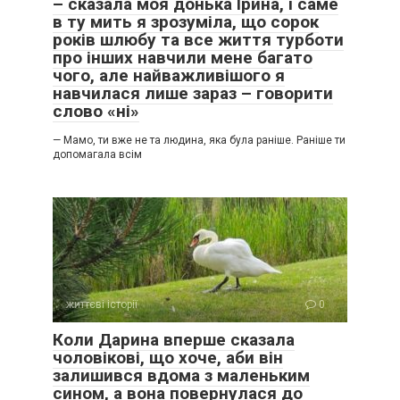
– сказала моя донька Ірина, і саме
в ту мить я зрозуміла, що сорок
років шлюбу та все життя турботи
про інших навчили мене багато
чого, але найважливішого я
навчилася лише зараз – говорити
слово «ні»
— Мамо, ти вже не та людина, яка була раніше. Раніше ти
допомагала всім
життєві історії
0
Коли Дарина вперше сказала
чоловікові, що хоче, аби він
залишився вдома з маленьким
сином, а вона повернулася до