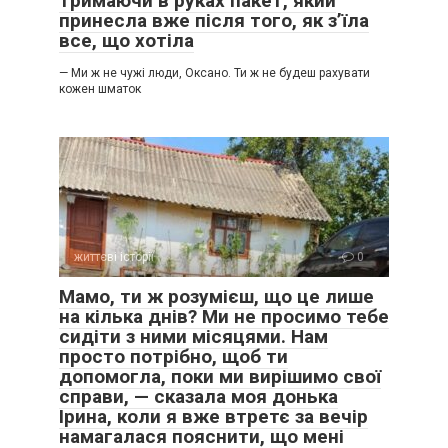
тримаючи в руках пакет, який
принесла вже після того, як з’їла
все, що хотіла
— Ми ж не чужі люди, Оксано. Ти ж не будеш рахувати
кожен шматок
життєві історії
0
Мамо, ти ж розумієш, що це лише
на кілька днів? Ми не просимо тебе
сидіти з ними місяцями. Нам
просто потрібно, щоб ти
допомогла, поки ми вирішимо свої
справи, — сказала моя донька
Ірина, коли я вже втретє за вечір
намагалася пояснити, що мені