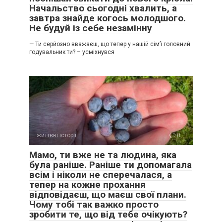
Начальство сьогодні хвалить, а
завтра знайде когось молодшого.
Не будуй із себе незамінну
— Ти серйозно вважаєш, що тепер у нашій сім’ї головний
годувальник ти? – усміхнувся
життєві історії
0
Мамо, ти вже не та людина, яка
була раніше. Раніше ти допомагала
всім і ніколи не сперечалася, а
тепер на кожне прохання
відповідаєш, що маєш свої плани.
Чому тобі так важко просто
зробити те, що від тебе очікують?