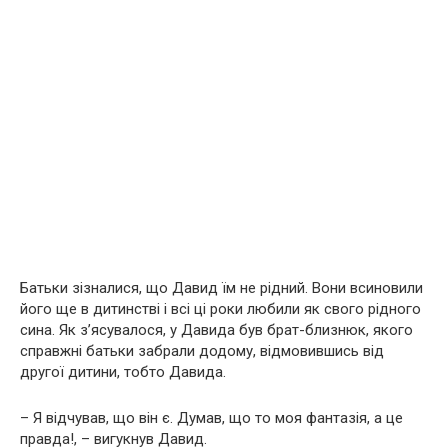
Батьки зізналися, що Давид їм не рідний. Вони всиновили
його ще в дитинстві і всі ці роки любили як свого рідного
сина. Як з’ясувалося, у Давида був брат-близнюк, якого
справжні батьки забрали додому, відмовившись від
другої дитини, тобто Давида.
– Я відчував, що він є. Думав, що то моя фантазія, а це
правда!, – вигукнув Давид.