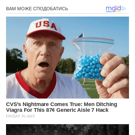
– Давай завтра вранці, адже вже пізно. Він дуже на тебе
чекає.
Коли Давид побачив знайомий силует, він розплакався.
Вони зустрілися ще раніше, до першого знайомства. Ось
такий сильний зв’язок між найріднішими людьми.
Фото ілюстративне – спеціально для ibilingua