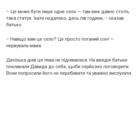
– Це може бути лише одне село — там вже давно стоїть
така статуя. Їхати недалеко, десь пів години, – сказав
батько.
– Навіщо вам це село? Це просто поганий сон! —
нервувала мама.
Декілька днів ця тема не піднімалася. На вихідні батьки
покликали Давида до себе, щоби серйозно поговорити.
Вони попросили його не перебивати та уважно вислухати.