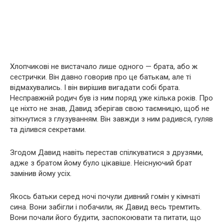
Хлопчикові не вистачало лише одного — брата, або ж
сестрички. Він давно говорив про це батькам, але ті
відмахувались. І він вирішив вигадати собі брата.
Несправжній родич був із ним поряд уже кілька років. Про
це ніхто не знав, Давид зберігав свою таємницю, щоб не
зіткнутися з глузуванням. Він завжди з ним радився, гуляв
та ділився секретами.
Згодом Давид навіть перестав спілкуватися з друзями,
адже з братом йому було цікавіше. Неіснуючий брат
замінив йому усіх.
Якось батьки серед ночі почули дивний гомін у кімнаті
сина. Вони забігли і побачили, як Давид весь тремтить.
Вони почали його будити, заспокоювати та питати, що