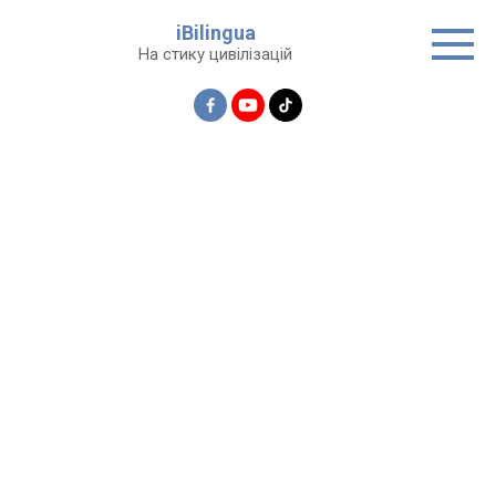
Перейти
iBilingua
до
На стику цивілізацій
вмісту