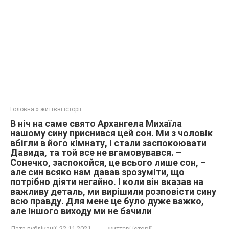
Головна
»
життєві історії
В ніч на саме свято Архангела Михаїла
нашому сину приснився цей сон. Ми з чоловік
вбігли в його кімнату, і стали заспокоювати
Давида, та той все не вгамовувався. –
Сонечко, заспокойся, це всього лише сон, –
але син всяко нам давав зрозуміти, що
потрібно діяти негайно. І коли він вказав на
важливу деталь, ми вирішили розповісти сину
всю правду. Для мене це було дуже важко,
але іншого виходу ми не бачили
Дата публікації:
22.11.2021
життєві історії