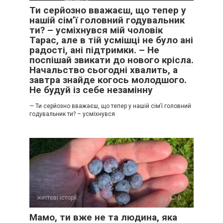
Ти серйозно вважаєш, що тепер у
нашій сім’ї головний годувальник
ти? – усміхнувся мій чоловік
Тарас, але в тій усмішці не було ані
радості, ані підтримки. – Не
поспішай звикати до нового крісла.
Начальство сьогодні хвалить, а
завтра знайде когось молодшого.
Не будуй із себе незамінну
— Ти серйозно вважаєш, що тепер у нашій сім’ї головний
годувальник ти? – усміхнувся
життєві історії
0
Мамо, ти вже не та людина, яка