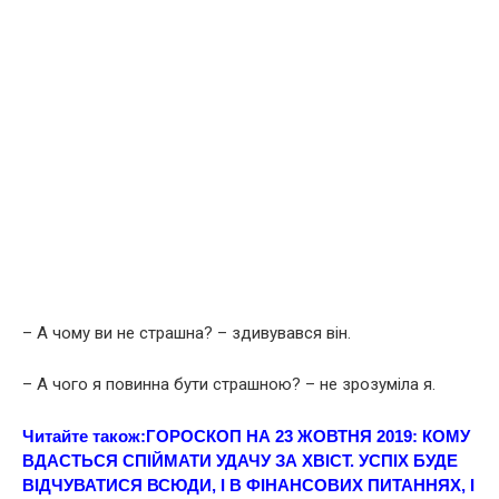
– А чому ви не cтрaшна? – здивувався він.
– А чого я повинна бути cтрaшною? – не зрозуміла я.
Читайте також:
ГОРОСКОП НА 23 ЖОВТНЯ 2019: КOМУ
ВДАCТЬСЯ СПIЙМАТИ УДАЧУ ЗА ХВІCТ. УСПІХ БУДЕ
ВІДЧУВАТИСЯ ВСЮДИ, І В ФІНАНСОВИХ ПИТАННЯХ, І