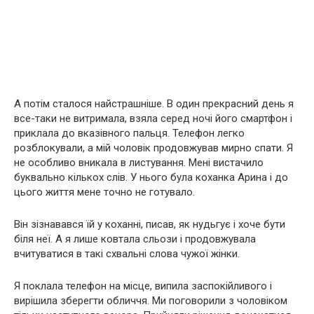
А потім сталося найстрашніше. В один прекрасний день я
все-таки не витримала, взяла серед ночі його смартфон і
приклала до вказівного пальця. Телефон легко
розблокували, а мій чоловік продовжував мирно спати. Я
не особливо вникала в листування. Мені вистачило
буквально кількох слів. У нього була коханка Арина і до
цього життя мене точно не готувало.
Він зізнавався їй у коханні, писав, як нудьгує і хоче бути
біля неї. А я лише ковтала сльози і продовжувала
вчитуватися в такі схвальні слова чужої жінки.
Я поклала телефон на місце, випила заспокійливого і
вирішила зберегти обличчя. Ми поговорили з чоловіком