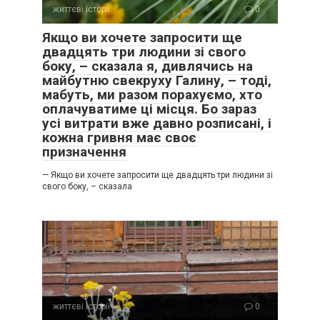
життєві історії
0
Якщо ви хочете запросити ще
двадцять три людини зі свого
боку, – сказала я, дивлячись на
майбутню свекруху Галину, – тоді,
мабуть, ми разом порахуємо, хто
оплачуватиме ці місця. Бо зараз
усі витрати вже давно розписані, і
кожна гривня має своє
призначення
— Якщо ви хочете запросити ще двадцять три людини зі
свого боку, – сказала
життєві історії
0