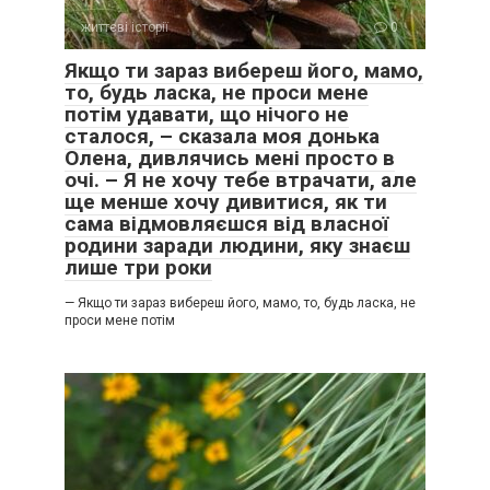
життєві історії
0
Якщо ти зараз вибереш його, мамо,
то, будь ласка, не проси мене
потім удавати, що нічого не
сталося, – сказала моя донька
Олена, дивлячись мені просто в
очі. – Я не хочу тебе втрачати, але
ще менше хочу дивитися, як ти
сама відмовляєшся від власної
родини заради людини, яку знаєш
лише три роки
— Якщо ти зараз вибереш його, мамо, то, будь ласка, не
проси мене потім