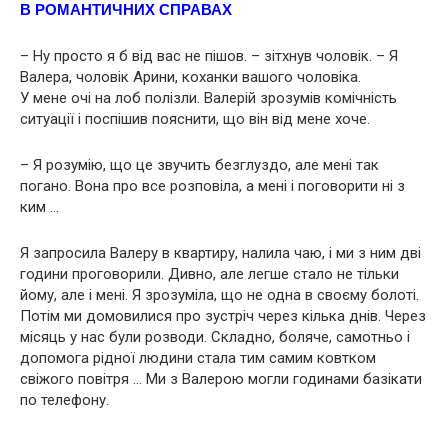
В РОМАНТИЧНИХ СПРАВАХ
– Ну просто я б від вас не пішов. – зітхнув чоловік. – Я
Валера, чоловік Арини, коханки вашого чоловіка.
У мене очі на лоб полізли. Валерій зрозумів комічність
ситуації і поспішив пояснити, що він від мене хоче.
– Я розумію, що це звучить безглуздо, але мені так
погано. Вона про все розповіла, а мені і поговорити ні з
ким …
Я запросила Валеру в квартиру, налила чаю, і ми з ним двi
години проговорили. Дивно, але легше стало не тільки
йому, але і мені. Я зрозуміла, що не одна в своєму болоті.
Потім ми домовилися про зустріч через кілька днів. Через
місяць у нас були розводи. Складно, боляче, самотньо і
допомога рідної людини стала тим самим ковтком
свіжого повітря … Ми з Валерою могли годинами базікати
по телефону.