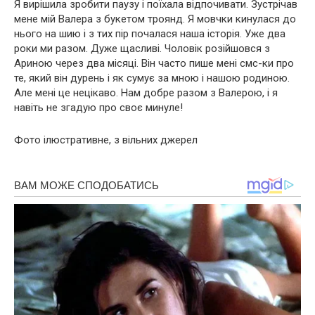
Я вирішила зробити паузу і поїхала відпочивати. Зустрічав
мене мій Валера з букетом троянд. Я мовчки кинулася до
нього на шию і з тих пір почалася наша історія. Уже два
роки ми разом. Дуже щасливі. Чоловік розійшовся з
Ариною через два місяці. Він часто пише мені смс-ки про
те, який він дуpень і як сумує за мною і нашою родиною.
Але мені це нецікаво. Нам добре разом з Валерою, і я
навіть не згадую про своє минуле!
Фото ілюстративне, з вільних джерел