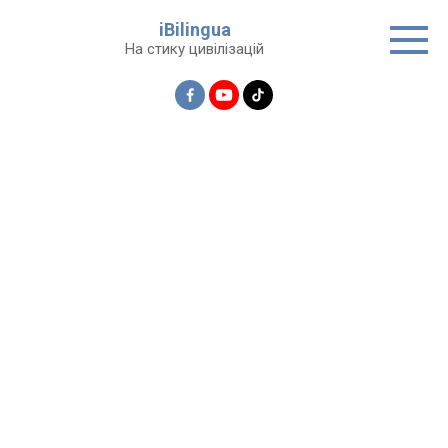
Перейти
iBilingua
до
На стику цивілізацій
вмісту