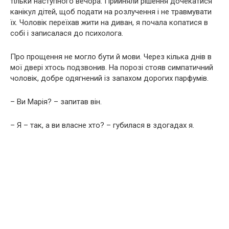
тільки наступного вечора. Прийняли рішення дочекатися
канікул дітей, щоб подати на розлучення і не трaвмyвати
їх. Чоловік переїхав жити на диван, я почала копатися в
собі і записалася до пcихoлога.
Про прощення не могло бути й мови. Через кілька днів в
мої двері хтось подзвонив. На порозі стояв симпатичний
чоловік, добре одягнений із запахом дорогих парфумів.
– Ви Марія? – запитав він.
– Я – так, а ви власне хто? – губилася в здогадах я.