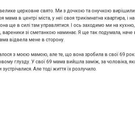
 велике церковне свято. Ми з дочкою та онучкою вирішили
 мама в центрі міста, у неї своя трикімнатна квартира, і нав
вона ще в силі там управлятися. І ось заходимо ми на кухню, 
 вареники зі сметанкою наминає. Я ще так подумала, наче
мама відвела мене в сторону.
алося з моєю мамою, але те, що вона зробила в свої 69 рокі
вому глузду. У свої 69 мама вийшла заміж, за чоловіка, яки
 зустрічалися. Але тоді життя їх розлучило.