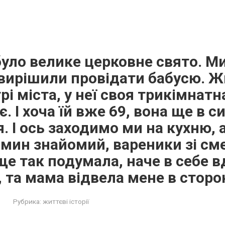
було велике церковне свято. М
вирішили провідати бабусю. Ж
і міста, у неї своя трикімнатна
є. І хоча їй вже 69, вона ще в с
. І ось заходимо ми на кухню, 
амин знайомий, вареники зі с
ще так подумала, наче в себе 
 та мама відвела мене в сторо
Рубрика:
життєві історії