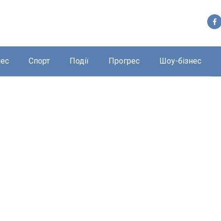
нес
Спорт
Події
Прогрес
Шоу-бізнес