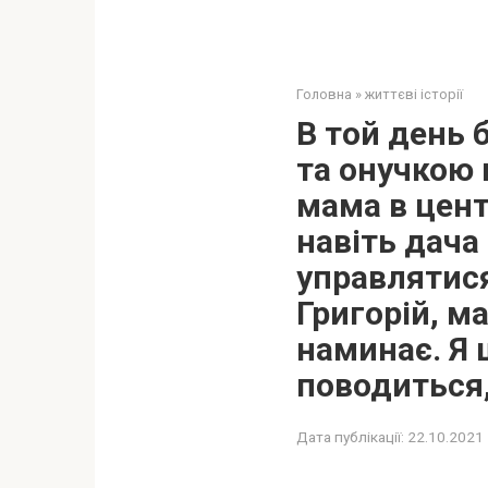
Головна
»
життєві історії
В той день 
та онучкою 
мама в центр
навіть дача 
управлятися
Григорій, м
наминає. Я 
поводиться,
Дата публікації:
22.10.2021