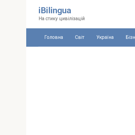
Перейти
iBilingua
до
вмісту
На стику цивілізацій
Головна
Світ
Україна
Біз