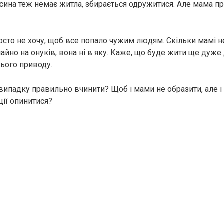
 сина теж немає житла, збирається одружитися. Але мама пр
просто не хочу, щоб все попало чужим людям. Скільки мамі 
йно на онуків, вона ні в яку. Каже, що буде жити ще дуже 
ього приводу.
 випадку правильно вчинити? Щоб і мами не образити, але і
ції опинитися?