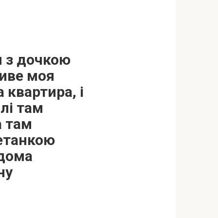
и з дочкою
иве моя
 квартира, і
илі там
а там
метанкою
вдома
ну