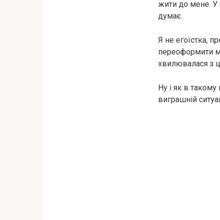
жити до мене. У
думає.
Я не егоїстка, 
переоформити ма
хвилювалася з ц
Ну і як в такому
виграшній ситуа