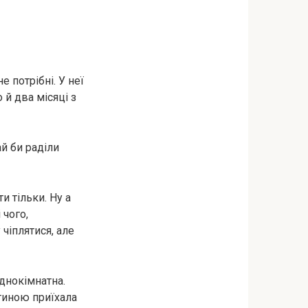
е потрібні. У неї
 й два місяці з
ай би раділи
и тільки. Ну а
 чого,
 чіплятися, але
однокімнатна.
тиною приїхала