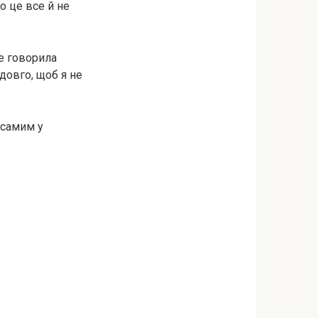
о це все й не
не говорила
довго, щоб я не
 самим у