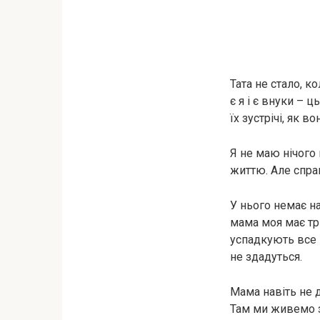
Тата не стало, ко
є я і є внуки – 
їх зустрічі, як 
Я не маю нічого 
життю. Але справ
У нього немає на
мама моя має три
успадкують все ц
не здадуться.
Мама навіть не д
Там ми живемо з