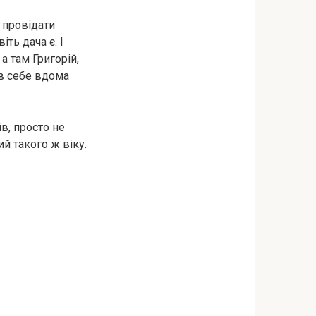
 провідати
іть дача є. І
а там Григорій,
 в себе вдома
в, просто не
й такого ж віку.