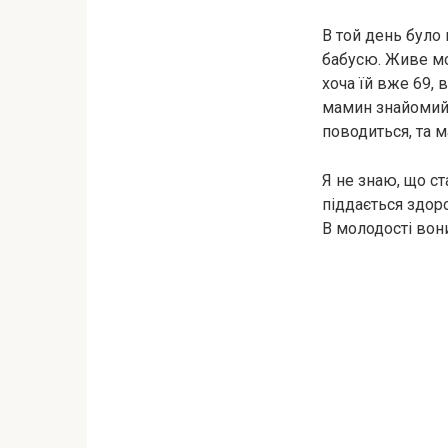
В той день було
бабусю. Живе моя
хоча їй вже 69, 
мамин знайомий,
поводиться, та 
Я не знаю, що ст
піддається здоро
В молодості вони