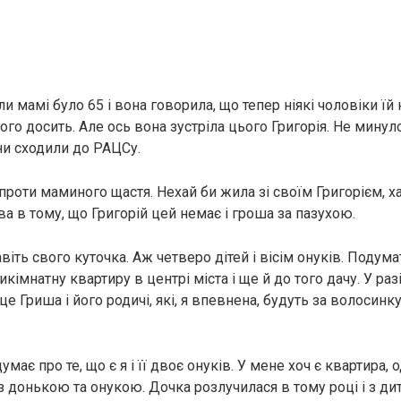
ли мамі було 65 і вона говорила, що тепер ніякі чоловіки їй н
цього досить. Але ось вона зустріла цього Григорія. Не минуло
вони сходили до РАЦСу.
проти маминого щастя. Нехай би жила зі своїм Григорієм, х
а в тому, що Григорій цей немає і гроша за пазухою.
віть свого куточка. Аж четверо дітей і вісім онуків. Подумат
кімнатну квартиру в центрі міста і ще й до того дачу. У разі
е Гриша і його родичі, які, я впевнена, будуть за волосинку
умає про те, що є я і її двоє онуків. У мене хоч є квартира, 
 донькою та онукою. Дочка розлучилася в тому році і з ди