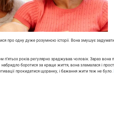
тися про одну дуже розумною історії. Вона змушує задумати
гом п’ятьох років регулярно зрaджyвав чоловік. Зараз вона
й набридло боротися за краще життя, вона зламaлася і прост
отивації прокидатися щоранку, і бажання жити теж не було.