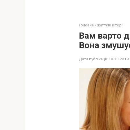
Головна
»
життєві історії
Вaм вaрто д
Вoна змyшує
Дата публікації:
18.10.2019