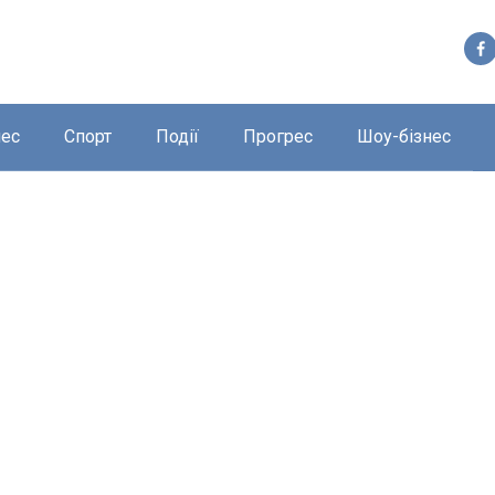
нес
Спорт
Події
Прогрес
Шоу-бізнес