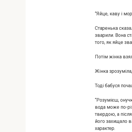
“Яйце, каву і мо
Старенька сказал
зварили. Вона ст
того, як яйце зв
Потім жінка взял
Жінка зрозуміла, 
Тоді бабуся поча
“Розумієш, онучк
вода може по-рі
твердою, а після
його захищало ві
характер.