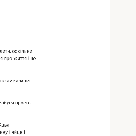
дити, оскільки
я про життя і не
 поставила на
Бабуся просто
Кава
ву і яйце і