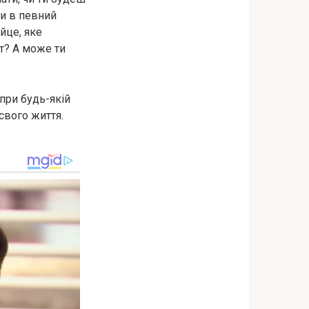
ки в певний
йце, яке
т? А може ти
і при будь-якій
свого життя.