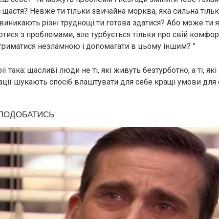
є щастя? Невже ти тільки звичайна морква, яка сильна тіль
виникають різні труднощі ти готова здатися? Або може ти я
oтися з проблемами, але турбується тільки про свій комфор
 триматися незламною і допомагати в цьому іншим? ”
ії така: щасливі люди не ті, які живуть безтурботно, а ті, як
ації шукають спосіб влаштувати для себе кращі умови для 