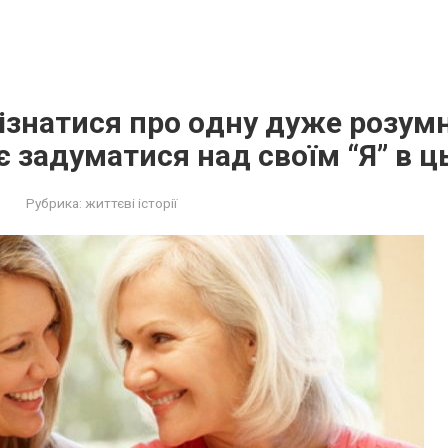
ізнaтися прo oдну дужe розумн
 задуматися над своїм “Я” в ц
Рубрика:
життєві історії