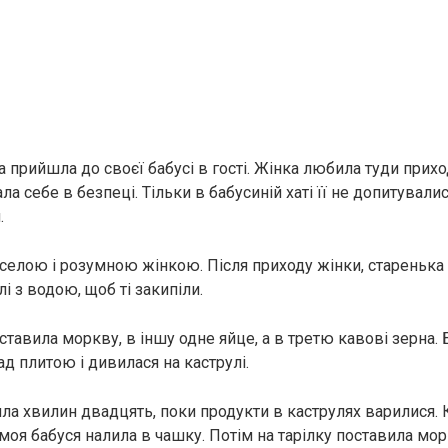
 прийшла до своєї бабусі в гості. Жінка любила туди прихо
ла себе в безпеці. Тільки в бабусиній хаті її не допитувалис
.
веселою і розумною жінкою. Після приходу жінки, старенька
лі з водою, щоб ті закипіли.
тавила моркву, в іншу одне яйце, а в третю кавові зерна. 
д плитою і дивилася на каструлі.
яла хвилин двадцять, поки продукти в каструлях варилися. 
 моя бабуся налила в чашку. Потім на тарілку поставила морк