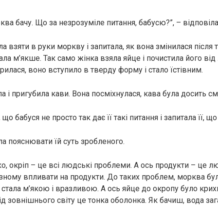
рква бачу. Що за незрозуміле питання, бабусю?”, – відповіла
а взяти в руки моркву і запитала, як вона змінилася після то
ала м’якше. Так само жінка взяла яйце і почистила його від
арилася, воно вступило в тверду форму і стало їстівним.
а і пригубила кави. Вона посміхнулася, кава була досить с
що бабуся не просто так дає її такі питання і запитала її, що
ла пояснювати їй суть зробленого.
о, окріп – це всі людські проблеми. А ось продукти – це л
зному впливати на продукти. До таких проблем, морква бу
 стала м’якою і вразливою. А ось яйце до окропу було крихк
д зовнішнього світу це тонка оболонка. Як бачиш, вода заг