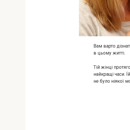
Вам варто дізна
в цьому житті.
Тій жінці протя
найкращі часи. Ї
не було ніякої м