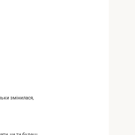
льки змінилася,
ати, чи ти будеш