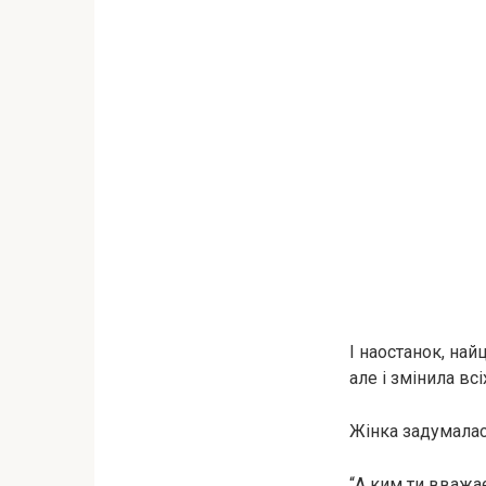
І наостанок, най
але і змінила всі
Жінка задумалас
“А ким ти вважа