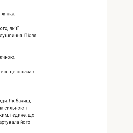
 жінка.
го, як її
 лушпиння. Після
мачною.
 все це означає.
юди. Як бачиш,
ла сильною і
им, і єдине, що
артувала його