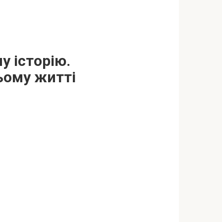
у історію.
ьому житті