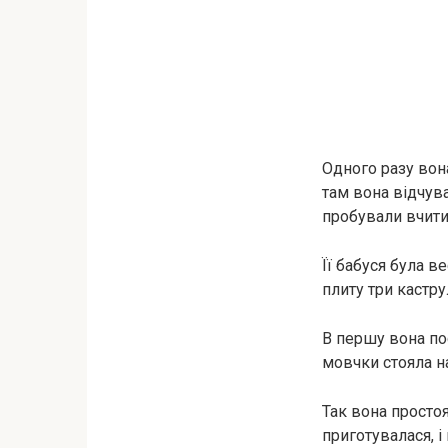
Одного разу вона
там вона відчува
пробували вчити
Її бабуся була 
плиту три кастру
В першу вона пос
мовчки стояла на
Так вона просто
приготувалася, і