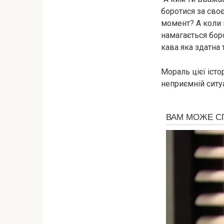
боротися за сво
момент? А коли 
намагається бoр
кава яка здатна
Мораль цієї істор
неприємній ситу