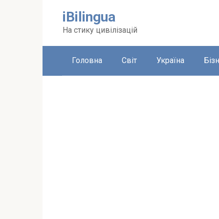
Перейти
iBilingua
до
вмісту
На стику цивілізацій
Головна
Світ
Україна
Біз