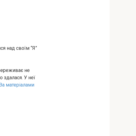
ся над своїм “Я”
 переживає не
о здaлася. У неї
За матеріалами