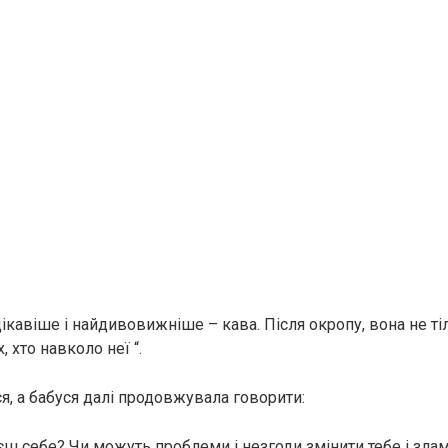
цікавіше і найдивовижніше – кава. Після окропу, вона не ті
х, хто навколо неї “.
я, а бабуся далі продовжувала говорити:
єш себе? Чи можуть проблеми і незгоди змінити тебе і злам