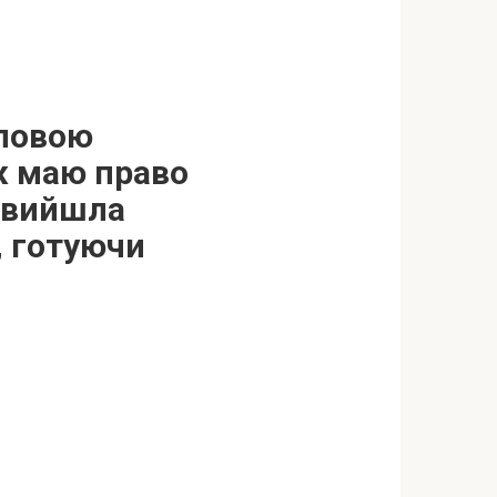
оловою
ж маю право
– вийшла
, готуючи