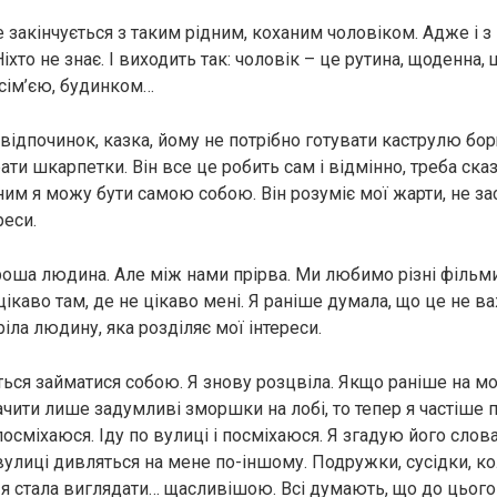
 закінчується з таким рідним, коханим чоловіком. Адже і з
іхто не знає. І виходить так: чоловік – це рутина, щоденна,
 сім’єю, будинком…
 відпочинок, казка, йому не потрібно готувати каструлю бо
рати шкарпетки. Він все це робить сам і відмінно, треба сказ
ним я можу бути самою собою. Він розуміє мої жарти, не зас
реси.
роша людина. Але між нами прірва. Ми любимо різні фільми,
цікаво там, де не цікаво мені. Я раніше думала, що це не в
тріла людину, яка розділяє мої інтереси.
ться займатися собою. Я знову розцвіла. Якщо раніше на м
чити лише задумливі зморшки на лобі, то тепер я частіше п
посміхаюся. Іду по вулиці і посміхаюся. Я згадую його слова, 
вулиці дивляться на мене по-іншому. Подружки, сусідки, ко
о я стала виглядати… щасливішою. Всі думають, що до цьог