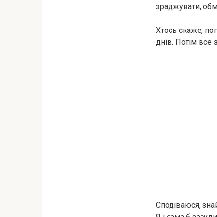
зраджувати, обм
Хтось скаже, пог
днів. Потім все 
Сподіваюся, знай
Я і сама б засуд