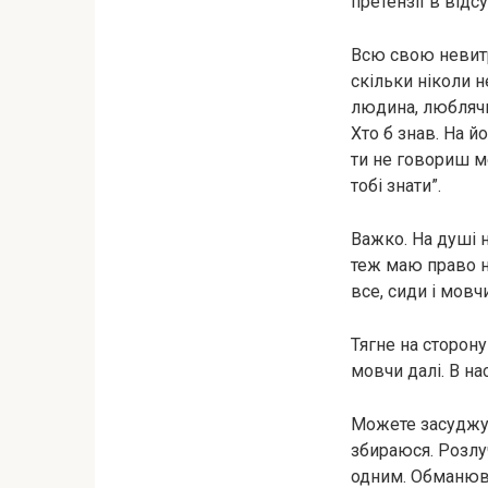
претензії в відсу
Всю свою невитр
скільки ніколи 
людина, люблячий
Хто б знав. На й
ти не говориш м
тобі знати”.
Важко. На душі 
теж маю право н
все, сиди і мовч
Тягне на сторону
мовчи далі. В на
Можете засуджува
збираюся. Розлуч
одним. Обманюв