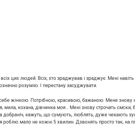
 всіх цих людей. Всіх, хто зраджував і зраджує. Мені навіт
днозначно розумію. І перестану засуджувати.
 себе жінкою. Потрібною, красивою, бажаною. Мене знову
я, мила, кохана, дівчинка моя… Мені знову строчать смски,
а добраніч, кажуть, що сумують, люблять, дуже чекають зус
я роблю мало не кожні 5 хвилин. Дзвонять просто так, на п