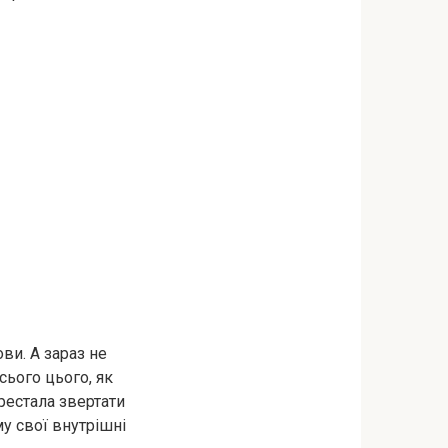
ви. А зараз не
всього цього, як
рестала звертати
му свої внутрішні