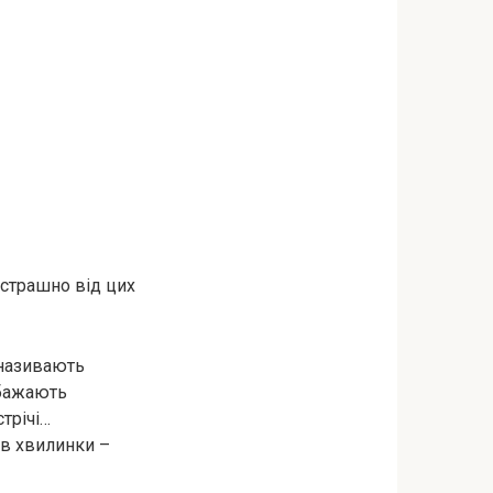
ь страшно від цих
 називають
 бажають
трічі…
ів хвилинки –