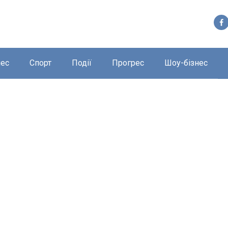
нес
Спорт
Події
Прогрес
Шоу-бізнес