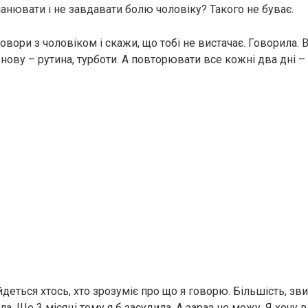
анювати і не завдавати болю чоловіку? Такого не буває.
овори з чоловіком і скажи, що тобі не вистачає. Говорила. 
знову – рутина, турботи. А повторювати все кожні два дні – 
деться хтось, хто зрозуміє про що я говорю. Більшість, зви
ила. Ще 3 місяці тому я б засудила. А зараз не можу. Я хочу 