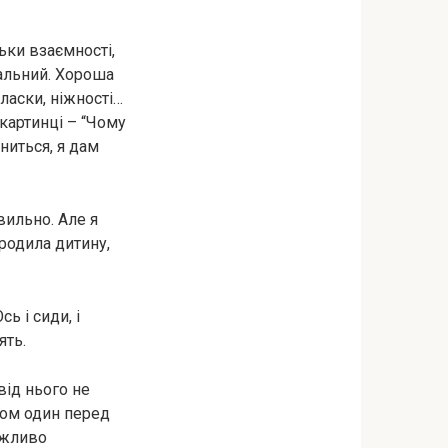
ьки взаємності,
мальний. Хороша
ласки, ніжності…
 картинці – “Чому
ниться, я дам
ильно. Але я
родила дитину,
ь і сиди, і
ять.
від нього не
іком один перед
ожливо