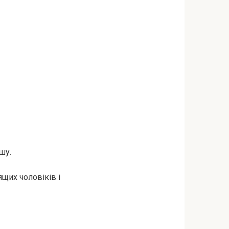
шу.
ящих чоловіків і