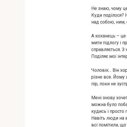
Не знаю, чому це
Куди поділося? Н
над собою, ним,
А коханець – це
мити підлогу і п
справляється. З 
Поділяє мої інте
Чоловік… Він хо
різне все. Йому 
пір, поки не зус
Мені знову хоче
можна було поба
кудись і просто 
Навіть люди на 
всі помітили, щ