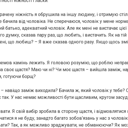
тності ніжності і ласки.
ачену ніжність я обрушила на іншу людину, і отримую стіл
не бачила від чоловіка. Не сперечаюся, чоловік у мене нор
 батько, адекватний чоловік. Але як мені не вистачає цієї 
ого думку, сказав пару раз, що любить, і вистачить. Як на тій
ені, що любиш? – Я вже сказав одного разу. Якщо щось змі
немов камінь лежить. Я головою розумію, що роблю неправ
а своє щастя? Маю чи ні? Чи моє щастя – вийшла заміж, на
и, готуючи борщ?
 – навіщо заміж виходила? Бачила ж, який чоловік у тебе? Ос
с так. У нас немає можливості бути щасливим, кругом засуд
ти. Я свій вибір зробила в сторону щастя, і відмовлятися 
атися я не буду, занадто багато зобов’язань у нас з чолов
ати? Так, а як можливо зраджувати, не обманюючи? Як м