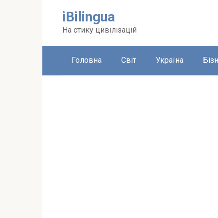
Перейти
iBilingua
до
вмісту
На стику цивілізацій
Головна
Світ
Україна
Біз