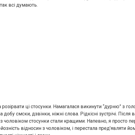
так всі думають.
а розірвати ці стосунки. Намагалася викинути “дурню” з голо
а добу смски, дзвінки, ніжні слова. Рідкісні зустрічі. Після 
 з чоловіком стосунки стали кращими. Напевно, я просто пе
йозність відносин з чоловіком, і перестала пред’являти йо