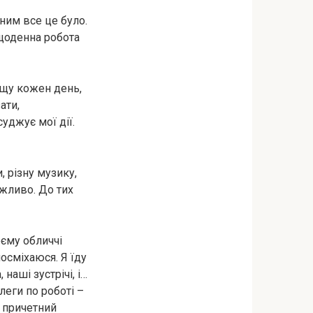
 ним все це було.
 щоденна робота
рщу кожен день,
ати,
уджує мої дії.
 різну музику,
ажливо. До тих
оєму обличчі
осміхаюся. Я їду
наші зустрічі, і…
леги по роботі –
о причетний