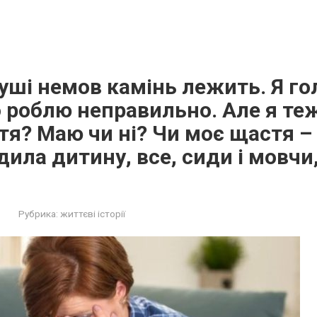
уші немов камінь лежить. Я г
 роблю неправильно. Але я те
тя? Маю чи ні? Чи моє щастя 
дила дитину, все, сиди і мовчи
Рубрика:
життєві історії