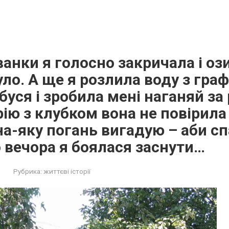
ванки я голосно закричала і оз
уло. А ще я розлила воду з гра
уся і зробила мені наганяй за
рію з клубком вона не повірила 
на-яку погань вигадую – аби сп
о вечора я боялася заснути…
Рубрика:
життєві історії