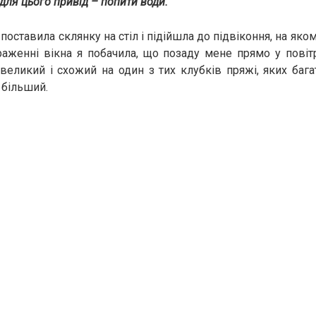
 для цього привід – попити води.
поставила склянку на стіл і підійшла до підвіконня, на яко
аженні вікна я побачила, що позаду мене прямо у повіт
 великий і схожий на один з тих клубків пряжі, яких багат
0 більший.