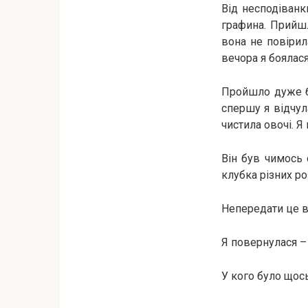
Від несподіванк
графина. Прийшл
вона не повірил
вечора я боялас
Пройшло дуже баг
спершу я відчул
чистила овочі. Я
Він був чимось 
клубка різних ро
Непередати це ві
Я повернулася – 
У кого було щось