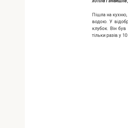
хотіла і знайшла
Пішла на кухню, 
водою. У відобр
клубок. Він був
тільки разів у 1