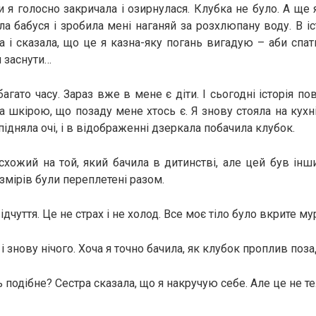
и я голосно закричала і озирнулася. Клубка не було. А ще 
а бабуся і зробила мені наганяй за розхлюпану воду. В і
а і сказала, що це я казна-яку погань вигадую – аби спати
я заснути…
ато часу. Зараз вже в мене є діти. І сьогодні історія по
а шкірою, що позаду мене хтось є. Я знову стояла на кухні
 підняла очі, і в відображенні дзеркала побачила клубок.
схожий на той, який бачила в дитинстві, але цей був інш
змірів були переплетені разом.
дчуття. Це не страх і не холод. Все моє тіло було вкрите м
і знову нічого. Хоча я точно бачила, як клубок проплив поз
 подібне? Сестра сказала, що я накручую себе. Але це не т