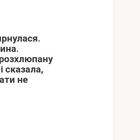
ирнулася.
фина.
 розхлюпану
і сказала,
ати не