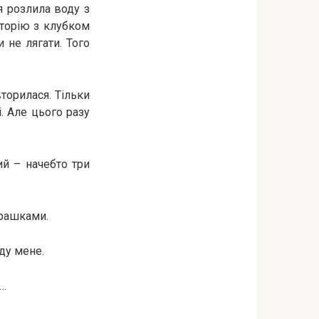
я розлила воду з
сторію з клубком
 не лягати. Того
вторилася. Тільки
. Але цього разу
ий – начебто три
урашками.
аду мене.
е…