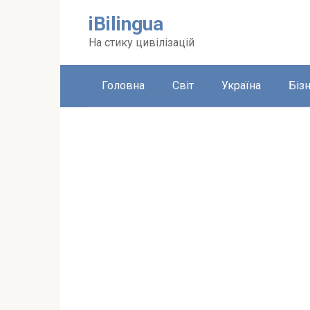
Перейти
iBilingua
до
вмісту
На стику цивілізацій
Головна
Світ
Україна
Біз