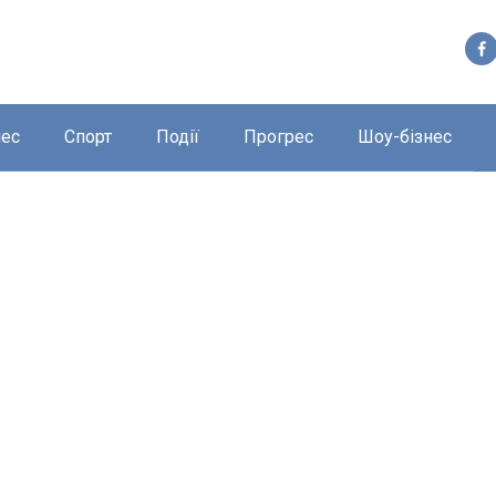
нес
Спорт
Події
Прогрес
Шоу-бізнес