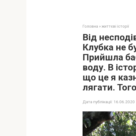
Головна
»
життєві історії
Від несподі
Клубка не б
Прийшла баб
воду. В істо
що це я каз
лягати. Тог
Дата публікації:
16.06.2020