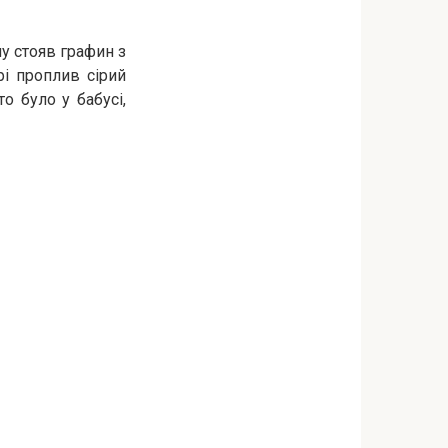
му стояв графин з
рі проплив сірий
о було у бабусі,