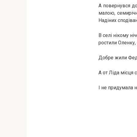
А повернувся до
малою, семирічн
Надіних сподівань
В селі нікому ні
ростили Оленку,
Добре жили Федір
А от Ліда місця 
І не придумала н