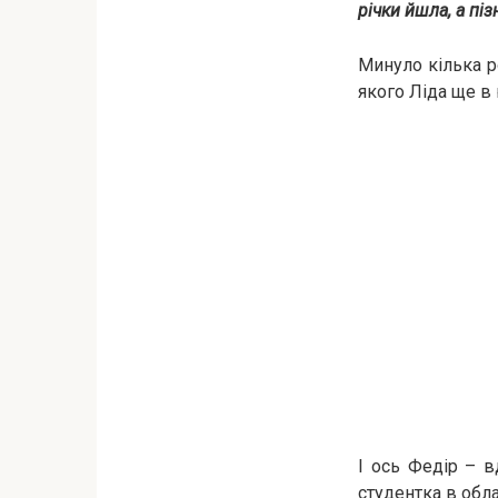
річки йшла, а пі
Минуло кілька ро
якого Ліда ще в 
І ось Федір – 
студентка в обла