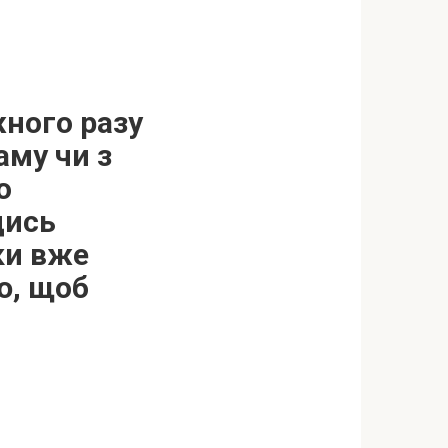
жного разу
аму чи з
о
дись
ьки вже
ю, щоб