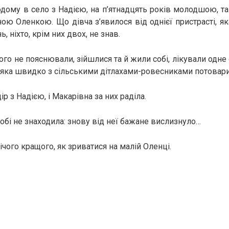
дому в село з Надією, на п’ятнадцять років молодшою, т
ою Оленкою. Що дівча з’явилося від однієї пристрасті, я
, ніхто, крім них двох, не знав.
чого не пояснювали, зійшлися та й жили собі, лікували одн
 яка швидко з сільськими дітлахами-ровесниками потовар
 з Надією, і Макарівна за них раділа.
собі не знаходила: знову від неї бажане вислизнуло…
ічого кращого, як зриватися на малій Оленці.