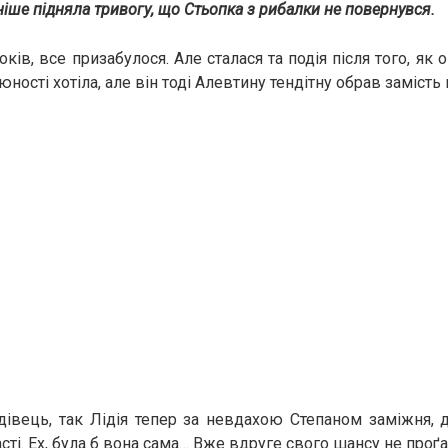
зніше підняла тривогу, що Стьопка з рибалки не повернувся.
ків, все призабулося. Але сталася та подія після того, як 
юності хотіла, але він тоді Алевтину тендітну обрав замість 
вдівець, так Лідія тепер за невдахою Степаном заміжня,
сті. Ех, була б вона сама… Вже вдруге свого шансу не проґа