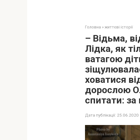
Головна
»
життєві історії
– Відьма, в
Лідка, як т
ватагою діт
зіщулювалас
ховатися від
дорослою Ол
спитати: за 
Дата публікації:
25.06.2020