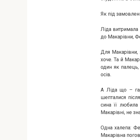
Як під замовленн
Ліда витримала 
до Макарівни, Фе
Для Макарівни, 
хоче. Та й Мака
один як палець,
осів.
А Ліда що – га
шепталися після
сина її любила 
Макарівні, не зн
Одна халепа: Фе
Макарівна погово