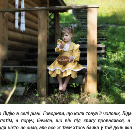
 Лідію в селі різні. Говорили, що коли тонув її чоловік, Ліда
потім, а поруч, бачила, що він під кригу провалився, 
и ніхто не знав, але все ж таки хтось бачив у той день жін