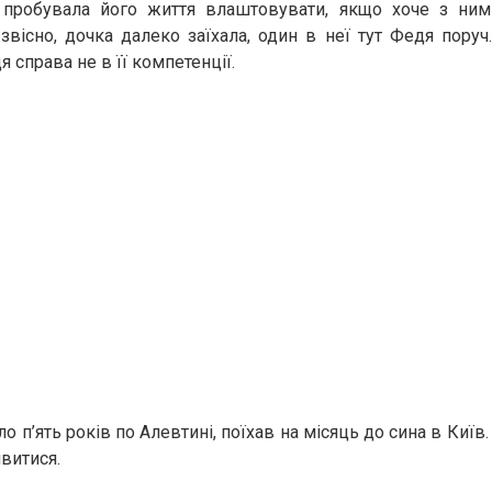
 пробувала його життя влаштовувати, якщо хоче з ни
звісно, дочка далеко заїхала, один в неї тут Федя поруч. 
я справа не в її компетенції.
о п’ять років по Алевтині, поїхав на місяць до сина в Киї
витися.