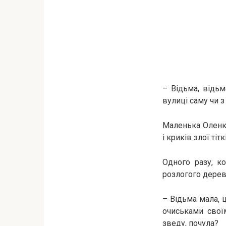
– Відьма, відьм
вулиці саму чи з
Маленька Оленка
і криків злої тітк
Одного разу, к
розлогого дерева
– Відьма мала, 
очиськами свої
зведу, почула?