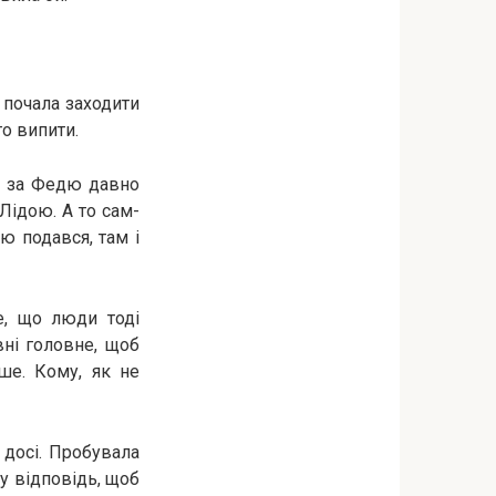
 почала заходити
го випити.
да за Федю давно
Лідою. А то сам-
ю подався, там і
е, що люди тоді
вні головне, щоб
іше. Кому, як не
 досі. Пробувала
 у відповідь, щоб