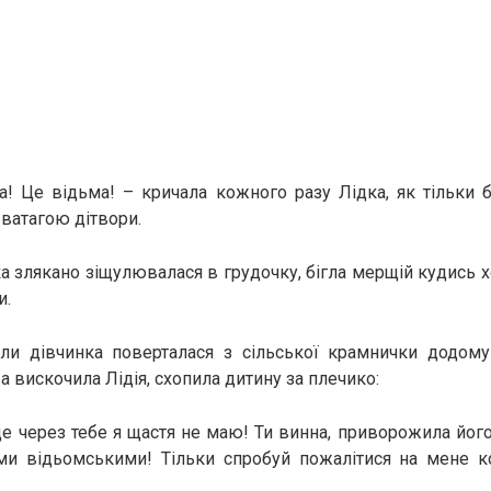
а! Це відьма! – кричала кожного разу Лідка, як тільки 
 ватагою дітвори.
 злякано зіщулювалася в грудочку, бігла мерщій кудись х
и.
оли дівчинка поверталася з сільської крамнички додому 
 вискочила Лідія, схопила дитину за плечико:
це через тебе я щастя не маю! Ти винна, приворожила йог
ми відьомськими! Тільки спробуй пожалітися на мене ко