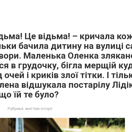
ідьма! Це відьма! – кричала ко
ільки бачила дитину на вулиці с
вори. Маленька Оленка злякан
я в грудочку, бігла мерщій ку
 очей і криків злої тітки. І тіл
ена відшукала постарілу Ліді
що їй те було?
Рубрика:
життєві історії