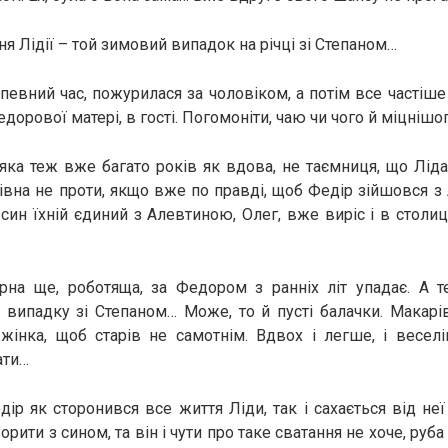
я Лідії – той зимовий випадок на річці зі Степаном…
певний час, пожурилася за чоловіком, а потім все частіше
дорової матері, в гості. Погомоніти, чаю чи чого й міцнішо
яка теж вже багато років як вдова, не таємниця, що Лі
рівна не проти, якщо вже по правді, щоб Федір зійшовся з 
 син їхній єдиний з Алевтиною, Олег, вже виріс і в столиц
рна ще, роботяща, за Федором з ранніх літ упадає. А т
 випадку зі Степаном… Може, то й пусті балачки. Макарі
жінка, щоб старів не самотнім. Вдвох і легше, і весел
ати…
дір як сторонився все життя Ліди, так і сахається від неї
рити з сином, та він і чути про таке сватання не хоче, руба