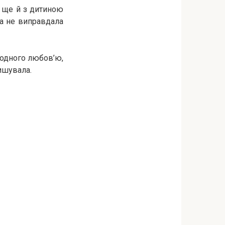
а ще й з дитиною
ка не виправдала
е одного любов’ю,
ишувала.