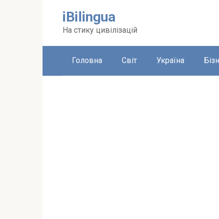
Перейти
iBilingua
до
вмісту
На стику цивілізацій
Головна
Світ
Україна
Біз