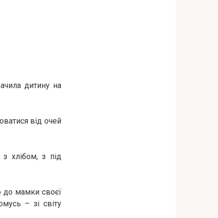
бачила дитину на
оватися від очей
з хлібом, з під
о до мамки своєї
мусь – зі світу