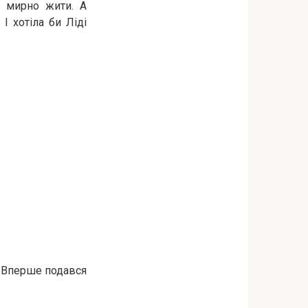
м мирно жити. А
І хотіла би Ліді
в. Вперше подався