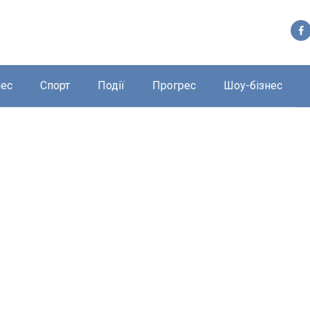
нес
Спорт
Події
Прогрес
Шоу-бізнес