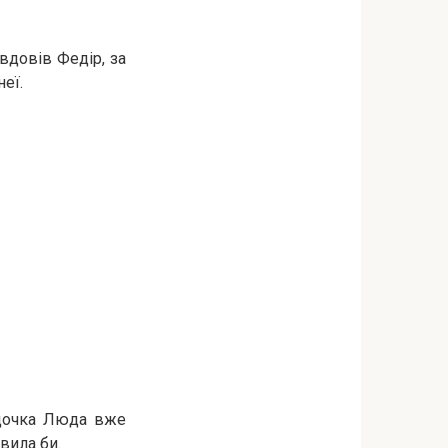
овдовів Федір, за
неї.
 дочка Люда вже
вила би.