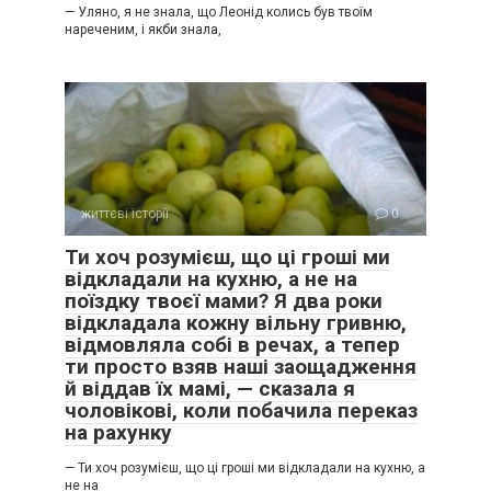
— Уляно, я не знала, що Леонід колись був твоїм
нареченим, і якби знала,
життєві історії
0
Ти хоч розумієш, що ці гроші ми
відкладали на кухню, а не на
поїздку твоєї мами? Я два роки
відкладала кожну вільну гривню,
відмовляла собі в речах, а тепер
ти просто взяв наші заощадження
й віддав їх мамі, — сказала я
чоловікові, коли побачила переказ
на рахунку
— Ти хоч розумієш, що ці гроші ми відкладали на кухню, а
не на