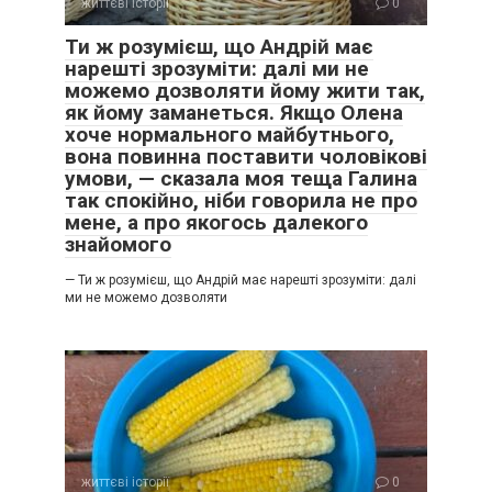
життєві історії
0
Ти ж розумієш, що Андрій має
нарешті зрозуміти: далі ми не
можемо дозволяти йому жити так,
як йому заманеться. Якщо Олена
хоче нормального майбутнього,
вона повинна поставити чоловікові
умови, — сказала моя теща Галина
так спокійно, ніби говорила не про
мене, а про якогось далекого
знайомого
— Ти ж розумієш, що Андрій має нарешті зрозуміти: далі
ми не можемо дозволяти
життєві історії
0