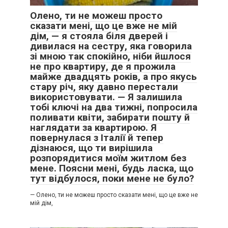
Олено, ти не можеш просто
сказати мені, що це вже не мій
дім, — я стояла біля дверей і
дивилася на сестру, яка говорила
зі мною так спокійно, ніби йшлося
не про квартиру, де я прожила
майже двадцять років, а про якусь
стару річ, яку давно перестали
використовувати. — Я залишила
тобі ключі на два тижні, попросила
поливати квіти, забирати пошту й
наглядати за квартирою. Я
повернулася з Італії й тепер
дізнаюся, що ти вирішила
розпорядитися моїм житлом без
мене. Поясни мені, будь ласка, що
тут відбулося, поки мене не було?
— Олено, ти не можеш просто сказати мені, що це вже не
мій дім,