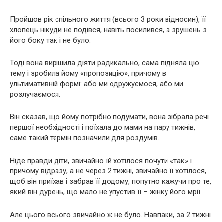
Пройшов рік спільного життя (всього 3 роки відносин), її
хлопець нікуди не подівся, навіть посилився, а зрушень з
його боку так і не було.
Тоді вона вирішила діяти радикально, сама підняла цю
тему і зробила йому «пропозицію», причому в
ультимативній формі: або ми одружуємося, або ми
розлучаємося.
Він сказав, що йому потрібно подумати, вона зібрала речі
першої необхідності і поїхала до мами на пару тижнів,
саме такий термін позначили для роздумів.
Ніде правди діти, звичайно їй хотілося почути «так» і
причому відразу, а не через 2 тижні, звичайно її хотілося,
щоб він приїхав і забрав її додому, попутно кажучи про те,
який він дурень, що мало не упустив її – жінку його мрії.
Але цього всього звичайно ж не було. Навпаки, за 2 тижні