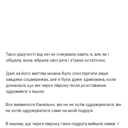
Такої рішучості від неї не очікувала навіть я, але як і
обіцяла, вона зібрала свої речі і з’їхала остаточно.
Далі за його життям можна було спостерігати лише
завдяки соцмережах, але я була дуже здивована, коли
дізналася, що він через півроку після розставання
одружився з іншою.
Все виявилося банально: він не не хотів одружуватися, він
не хотів одружуватися саме на моїй подрузі.
В іншому, ще через півроку і моя подруга вийшла заміж. І