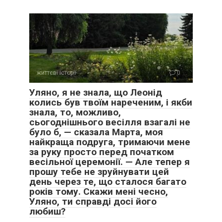
життєві історії
0
Уляно, я не знала, що Леонід
колись був твоїм нареченим, і якби
знала, то, можливо,
сьогоднішнього весілля взагалі не
було б, — сказала Марта, моя
найкраща подруга, тримаючи мене
за руку просто перед початком
весільної церемонії. — Але тепер я
прошу тебе не зруйнувати цей
день через те, що сталося багато
років тому. Скажи мені чесно,
Уляно, ти справді досі його
любиш?