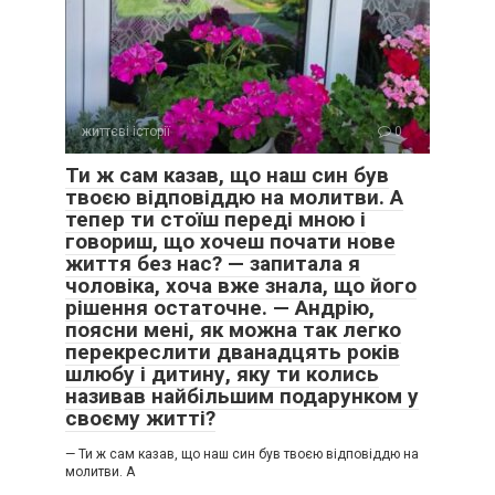
життєві історії
0
Ти ж сам казав, що наш син був
твоєю відповіддю на молитви. А
тепер ти стоїш переді мною і
говориш, що хочеш почати нове
життя без нас? — запитала я
чоловіка, хоча вже знала, що його
рішення остаточне. — Андрію,
поясни мені, як можна так легко
перекреслити дванадцять років
шлюбу і дитину, яку ти колись
називав найбільшим подарунком у
своєму житті?
— Ти ж сам казав, що наш син був твоєю відповіддю на
молитви. А