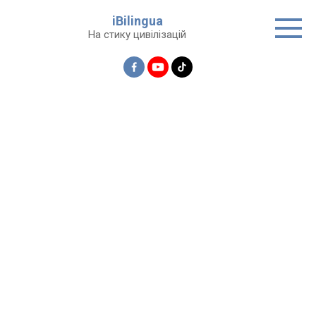
Перейти
iBilingua
до
На стику цивілізацій
вмісту