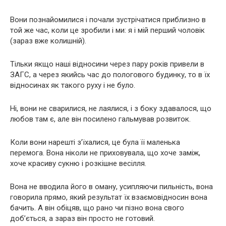
Вони познайомилися і почали зустрічатися приблизно в
той же час, коли це зробили і ми: я і мій перший чоловік
(зараз вже колишній).
Тільки якщо наші відносини через пару років привели в
ЗАГС, а через якийсь час до пологового будинку, то в їх
відносинах як такого руху і не було.
Ні, вони не сварилися, не лаялися, і з боку здавалося, що
любов там є, але він посилено гальмував розвиток.
Коли вони нарешті з’їхалися, це була її маленька
перемога. Вона ніколи не приховувала, що хоче заміж,
хоче красиву сукню і розкішне весілля.
Вона не вводила його в оману, усипляючи пильність, вона
говорила прямо, який результат їх взаємовідносин вона
бачить. А він обіцяв, що рано чи пізно вона свого
доб’ється, а зараз він просто не готовий.