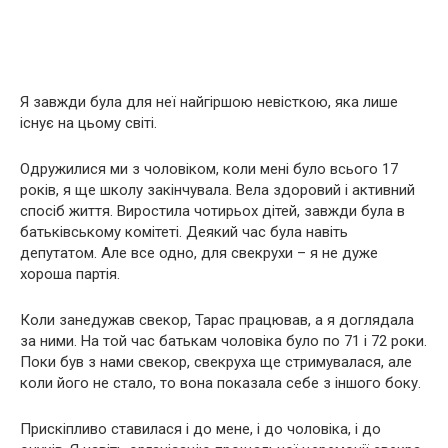
Я завжди була для неї найгіршою невісткою, яка лише
існує на цьому світі.
Одружилися ми з чоловіком, коли мені було всього 17
років, я ще школу закінчувала. Вела здоровий і активний
спосіб життя. Виростила чотирьох дітей, завжди була в
батьківському комітеті. Деякий час була навіть
депутатом. Але все одно, для свекрухи – я не дуже
хороша партія.
Коли занедужав свекор, Тарас працював, а я доглядала
за ними. На той час батькам чоловіка було по 71 і 72 роки.
Поки був з нами свекор, свекруха ще стримувалася, але
коли його не стало, то вона показала себе з іншого боку.
Прискіпливо ставилася і до мене, і до чоловіка, і до