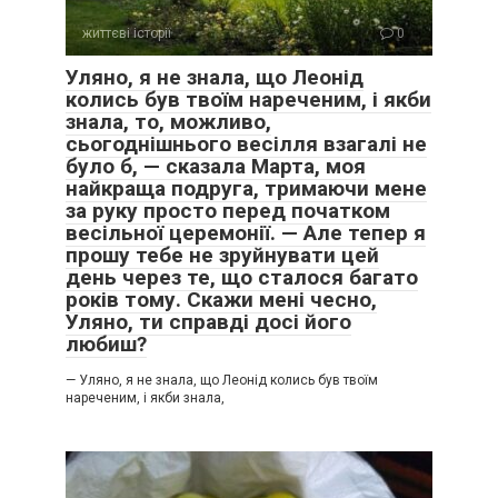
життєві історії
0
Уляно, я не знала, що Леонід
колись був твоїм нареченим, і якби
знала, то, можливо,
сьогоднішнього весілля взагалі не
було б, — сказала Марта, моя
найкраща подруга, тримаючи мене
за руку просто перед початком
весільної церемонії. — Але тепер я
прошу тебе не зруйнувати цей
день через те, що сталося багато
років тому. Скажи мені чесно,
Уляно, ти справді досі його
любиш?
— Уляно, я не знала, що Леонід колись був твоїм
нареченим, і якби знала,