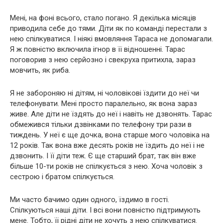
Мені, на фоні всього, стало погано. Я декілька місяців
приводила себе до тями. Діти як по команді перестали з
нею спілкуватися. І ніякі вмовляння Тараса не допомагали.
Я ж повністю включила ігнор в її відношенні. Тарас
поговорив з нею серйозно і свекруха притихла, зараз
мовчить, як риба.
Я не забороняю ні дітям, ні чоловікові їздити до неї чи
телефонувати. Мені просто паралельно, як вона зараз
живе. Але діти не їздять до неї і навіть не дзвонять. Тарас
обмежився тільки дзвінками по телефону три рази в
тиждень. У неї є ще дочка, вона старше мого чоловіка на
12 років. Так вона вже десять років не їздить до неї і не
дзвонить. І її діти теж. Є ще старший брат, так він вже
більше 10-ти років не спілкується з нею. Хоча чоловік з
сестрою і братом спілкується.
Ми часто бачимо один одного, їздимо в гості.
Спілкуються наші діти. І всі вони повністю підтримують
мене. Тобто, її рідні діти не хочуть з нею спілкуватися.