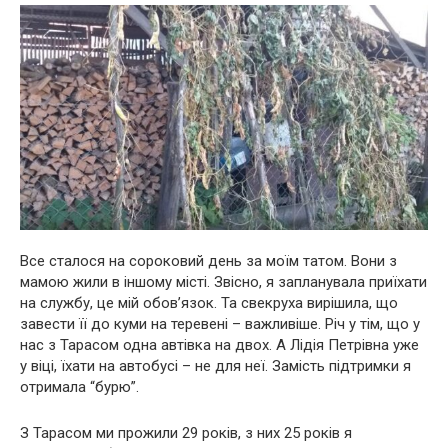
Все сталося на сороковий день за моїм татом. Вони з
мамою жили в іншому місті. Звісно, я запланувала приїхати
на службу, це мій обов’язок. Та свекруха вирішила, що
завести її до куми на теревені – важливіше. Річ у тім, що у
нас з Тарасом одна автівка на двох. А Лідія Петрівна уже
у віці, їхати на автобусі – не для неї. Замість підтримки я
отримала “бурю”.
З Тарасом ми прожили 29 років, з них 25 років я