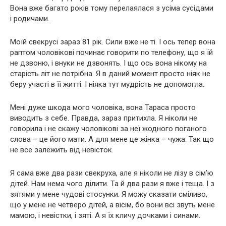
Вона вже багато років тому перелаялася з усіма сусідами
і родичами.
Моїй свекрусі зараз 81 рік. Сили вже не ті. І ось тепер вона
раптом чоловікові починає говорити по телефону, що я їй
не дзвоню, і внуки не дзвонять. І що ось вона нікому на
старість літ не потрібна. Я в даний момент просто ніяк не
беру участі в її житті. І ніяка тут мудрість не допомогла.
Мені дуже шкода мого чоловіка, вона Тараса просто
виводить з себе. Правда, зараз притихла. Я ніколи не
говорила і не скажу чоловікові за неї жодного поганого
слова – це його мати. А для мене це жінка – чужа. Так що
не все залежить від невісток.
Я сама вже два рази свекруха, але я ніколи не лізу в сім’ю
дітей. Нам нема чого ділити. Та й два рази я вже і теща. І з
зятями у мене чудові стосунки. Я можу сказати сміливо,
що у мене не четверо дітей, а вісім, бо вони всі звуть мене
мамою, і невістки, і зяті. А я їх кличу дочками і синами.