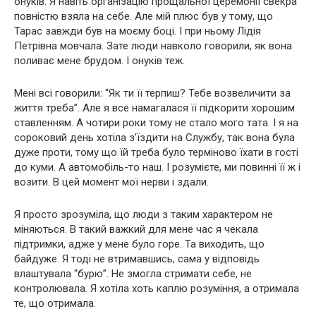
онуків. Я навіть організацію прощальної церемонії свекра
повністю взяла на себе. Але мій плюс був у тому, що
Тарас завжди був на моєму боці. І при ньому Лідія
Петрівна мовчала. Зате люди навколо говорили, як вона
поливає мене брудом. І онуків теж.
Мені всі говорили: “Як ти її терпиш? Тебе возвеличити за
життя треба”. Але я все намагалася її підкорити хорошим
ставленням. А чотири роки тому не стало мого тата. І я на
сороковий день хотіла з’їздити на Службу, так вона була
дуже проти, тому що їй треба було терміново їхати в гості
до куми. А автомобіль-то наш. І розумієте, ми повинні її ж і
возити. В цей момент мої нерви і здали.
Я просто зрозуміла, що люди з таким характером не
міняються. В такий важкий для мене час я чекала
підтримки, адже у мене було горе. Та виходить, що
байдуже. Я тоді не втримавшись, сама у відповідь
влаштувала “бурю”. Не змогла стримати себе, не
контролювала. Я хотіла хоть каплю розуміння, а отримала
те, що отримала.