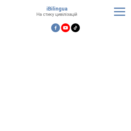
Перейти
iBilingua
до
На стику цивілізацій
вмісту