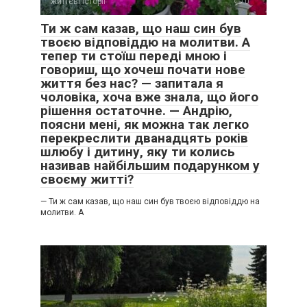
життєві історії
0
Ти ж сам казав, що наш син був
твоєю відповіддю на молитви. А
тепер ти стоїш переді мною і
говориш, що хочеш почати нове
життя без нас? — запитала я
чоловіка, хоча вже знала, що його
рішення остаточне. — Андрію,
поясни мені, як можна так легко
перекреслити дванадцять років
шлюбу і дитину, яку ти колись
називав найбільшим подарунком у
своєму житті?
— Ти ж сам казав, що наш син був твоєю відповіддю на
молитви. А