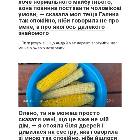
хоче нормального майбутнього,
вона повинна поставити чоловікові
умови, — сказала моя теща Галина
так спокійно, ніби говорила не про
мене, а про якогось далекого
знайомого
— Ти ж розумієш, що Андрій має нарешті зрозуміти: далі
ми не можемо дозволяти
життєві історії
0
Олено, ти не можеш просто
сказати мені, що це вже не мій
дім, — я стояла біля дверей і
дивилася на сестру, яка говорила
зі мною так спокійно, ніби йшлося