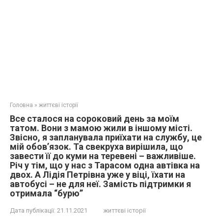
Головна
»
життєві історії
Все сталося на сороковий день за моїм
татом. Вони з мамою жили в іншому місті.
Звісно, я запланувала приїхати на службу, це
мій обов’язок. Та свекруха вирішила, що
завести її до куми на теревені – важливіше.
Річ у тім, що у нас з Тарасом одна автівка на
двох. А Лідія Петрівна уже у віці, їхати на
автобусі – не для неї. Замість підтримки я
отримала “бурю”
Дата публікації:
21.11.2021
життєві історії