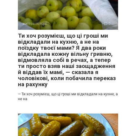
життєві історії
0
Ти хоч розумієш, що ці гроші ми
відкладали на кухню, а не на
поїздку твоєї мами? Я два роки
відкладала кожну вільну гривню,
відмовляла собі в речах, а тепер
ти просто взяв наші заощадження
й віддав їх мамі, — сказала я
чоловікові, коли побачила переказ
на рахунку
— Ти хоч розумієш, що ці гроші ми відкладали на кухню, а
не на