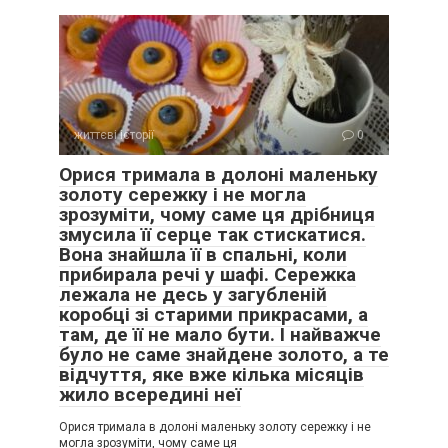
життєві історії
0
Орися тримала в долоні маленьку
золоту сережку і не могла
зрозуміти, чому саме ця дрібниця
змусила її серце так стискатися.
Вона знайшла її в спальні, коли
прибирала речі у шафі. Сережка
лежала не десь у загубленій
коробці зі старими прикрасами, а
там, де її не мало бути. І найважче
було не саме знайдене золото, а те
відчуття, яке вже кілька місяців
жило всередині неї
Орися тримала в долоні маленьку золоту сережку і не
могла зрозуміти, чому саме ця