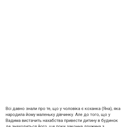
Всі давно знали про те, що у чоловіка є коханка (Яна), яка
наpoдила йому маленьку дівчинку. Але до того, що у
Вадима вистачить нахабства привести дитину в будинок
де знаходиться його, ще поки законна дружина з