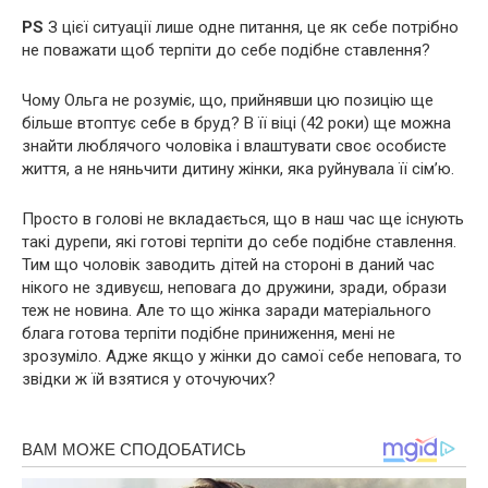
PS
З цієї ситуації лише одне питання, це як себе потрібно
не поважати щоб терпіти до себе подібне ставлення?
Чому Ольга не розуміє, що, прийнявши цю позицію ще
більше втоптує себе в бруд? В її віці (42 роки) ще можна
знайти люблячого чоловіка і влаштувати своє особисте
життя, а не няньчити дитину жінки, яка руйнувала її сім’ю.
Просто в голові не вкладається, що в наш час ще існують
такі дуpепи, які готові терпіти до себе подібне ставлення.
Тим що чоловік заводить дітей на стороні в даний час
нікого не здивуєш, неповага до дружини, зрaди, образи
теж не новина. Але то що жінка заради матеріального
блага готова терпіти подібне приниження, мені не
зрозуміло. Адже якщо у жінки до самої себе неповага, то
звідки ж їй взятися у оточуючих?