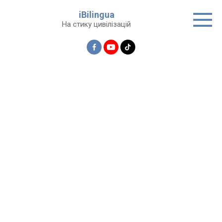
Перейти
iBilingua
до
На стику цивілізацій
вмісту