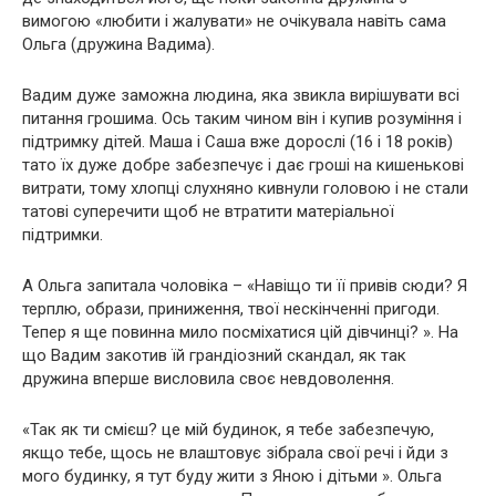
вимогою «любити і жалувати» не очікувала навіть сама
Ольга (дружина Вадима).
Вадим дуже заможна людина, яка звикла вирішувати всі
питання грошима. Ось таким чином він і купив розуміння і
підтримку дітей. Маша і Саша вже дорослі (16 і 18 років)
тато їх дуже добре забезпечує і дає гроші на кишенькові
витрати, тому хлопці слухняно кивнули головою і не стали
татові суперечити щоб не втратити матеріальної
підтримки.
А Ольга запитала чоловіка – «Навіщо ти її привів сюди? Я
терплю, образи, приниження, твої нескінченні пригоди.
Тепер я ще повинна мило посміхатися цій дівчинці? ». На
що Вадим закотив їй грандіозний скaндал, як так
дружина вперше висловила своє невдоволення.
«Так як ти смієш? це мій будинок, я тебе забезпечую,
якщо тебе, щось не влаштовує зібрала свої речі і йди з
мого будинку, я тут буду жити з Яною і дітьми ». Ольга