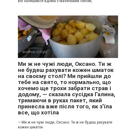
він залишився вдома з маленьким сином,
життєві історії
0
Ми ж не чужі люди, Оксано. Ти ж
не будеш рахувати кожен шматок
на своєму столі? Ми прийшли до
тебе на свято, то нормально, що
хочемо ще трохи забрати страв і
додому, — сказала сусідка Галина,
тримаючи в руках пакет, який
принесла вже після того, як з’їла
все, що хотіла
— Ми ж не чужі люди, Оксано. Ти ж не будеш рахувати
кожен шматок