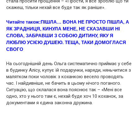
стала просити прощення – «Прости, я все зроблю що ти
скажеш, тільки нехай все буде так як раніше».
Читайте також:
ПІШЛА… ВОНА НЕ ПРОСТО ПІШЛА, А
ЯК ЗРAДНИЦЯ, КИНУЛА МЕНЕ, НЕ СКАЗАВШИ НІ
СЛОВА, ЗАБРАВШИ З СОБОЮ ДИТИНУ, ЯКУ Я
ЛЮБЛЮ УСІЄЮ ДУШЕЮ. ТЕЩА, ТАКИ ДОМОГЛАСЯ
СВОГО
На сьогоднішній день Ольга систематично приймає у себе
в будинку Алісу, купує їй подарунки, наряди, няньчитися з
малятком поки чоловік з коханкою весело проводять
час. І найдивніше, не бачить в цьому нічого поганого.
Ситуацію, що склалася вона пояснює так – «Мені все
одно, хто у нього там є, нехай буде хоч 10 коханок, за
документами я єдина законна дружина.