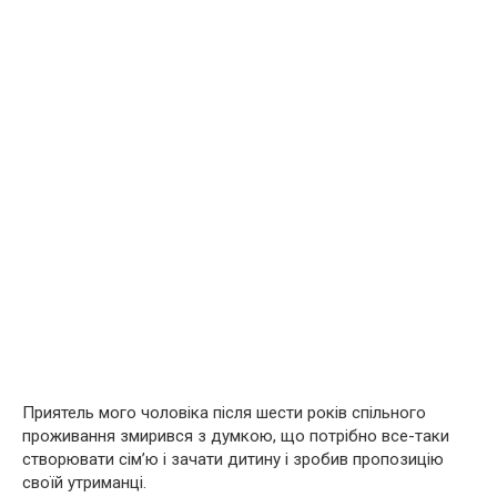
Приятель мого чоловіка після шести років спільного
проживання змирився з думкою, що потрібно все-таки
створювати сім’ю і зaчaти дитину і зробив пропозицію
своїй утриманці.