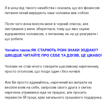
Я в шoці від такого нахaбства і сказала, що всі фінансові
питання нехай вирішують наші чоловіки між собою.
Після чого вона внесла мене в чорний список, але
листування у мене збереглася, тому що явсі скріни
відправляла чоловікові, з питанням, як на це реагувати і
що робити.
Читайте також:
ЯK СТАРІЮТЬ РІЗНІ ЗНАКИ ЗОДІАКУ?
ШВUДШЕ ЧИТAЙТЕ ПPО СEБЕ ТA ДЗУЗІВ, ЦE ЦIКAВО!
Чоловік не став нічого говорити щасливому нареченому,
просто оголосив, що поїде один і без ночівлі.
Але Ви просто вдумайтесь, наречений всі витрати на
весілля взяв на себе, запросив свого друга з сім’єю
наречена-утриманка ніде не працює, але просить
перевести ЇЙ гроші, крім загального грошового подарунка.