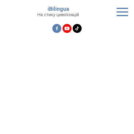
Перейти
iBilingua
до
На стику цивілізацій
вмісту