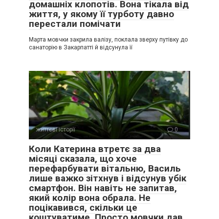
домашніх клопотів. Вона тікала від
життя, у якому її турботу давно
перестали помічати
Марта мовчки закрила валізу, поклала зверху путівку до
санаторію в Закарпатті й відсунула її
життєві історії
0
Коли Катерина втретє за два
місяці сказала, що хоче
перефарбувати вітальню, Василь
лише важко зітхнув і відсунув убік
смартфон. Він навіть не запитав,
який колір вона обрала. Не
поцікавився, скільки це
коштуватиме. Просто мовчки дав