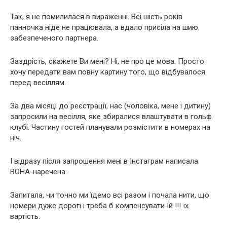
Так, я не помилилася в вираженні. Всі шість років
панночка ніде не працювала, а вдало присіла на шию
забезпеченого партнера.
Заздрість, скажете Ви мені? Ні, не про це мова. Просто
хочу передати вам повну картину того, що відбувалося
перед весіллям.
За два місяці до реєстрації, нас (чоловіка, мене і дитину)
запросили на весілля, яке збиралися влаштувати в гольф
клубі. Частину гостей планували розмістити в номерах на
ніч.
І відразу після запрошення мені в Інстаграм написала
ВОНА-наречена.
Запитала, чи точно ми їдемо всі разом і почала нити, що
номери дуже дорогі і треба б компенсувати Їй !!! їх
вартість.