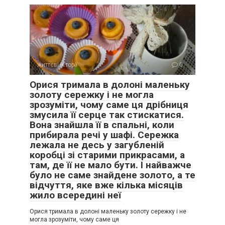
життєві історії
0
Орися тримала в долоні маленьку
золоту сережку і не могла
зрозуміти, чому саме ця дрібниця
змусила її серце так стискатися.
Вона знайшла її в спальні, коли
прибирала речі у шафі. Сережка
лежала не десь у загубленій
коробці зі старими прикрасами, а
там, де її не мало бути. І найважче
було не саме знайдене золото, а те
відчуття, яке вже кілька місяців
жило всередині неї
Орися тримала в долоні маленьку золоту сережку і не
могла зрозуміти, чому саме ця