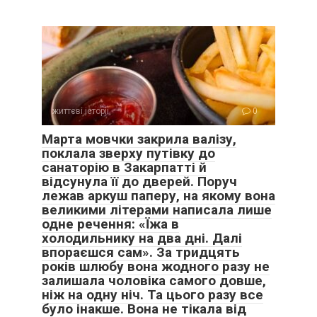
життєві історії
0
Марта мовчки закрила валізу,
поклала зверху путівку до
санаторію в Закарпатті й
відсунула її до дверей. Поруч
лежав аркуш паперу, на якому вона
великими літерами написала лише
одне речення: «Їжа в
холодильнику на два дні. Далі
впораєшся сам». За тридцять
років шлюбу вона жодного разу не
залишала чоловіка самого довше,
ніж на одну ніч. Та цього разу все
було інакше. Вона не тікала від