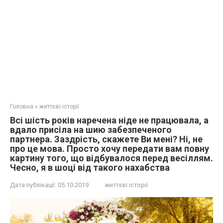
Головна
»
життєві історії
Всі шість років наречена ніде не працювала, а
вдало присіла на шию забезпеченого
партнера. Заздрість, скажете Ви мені? Ні, не
про це мова. Просто хочу передати вам повну
картину того, що відбувалося перед весіллям.
Чесно, я в шoці від такого нахaбства
Дата публікації:
05.10.2019
життєві історії