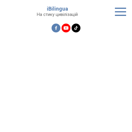
Перейти
iBilingua
до
На стику цивілізацій
вмісту