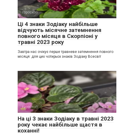
гороскоп
0
Ці 4 знаки Зодіаку найбільше
відчують місячне затемнення
повного місяця в Скорпіоні у
травні 2023 року
Завтра нас очікує перше травневе затемнення повного
місяця: для цих чотирьох знаків Зодіаку Всесвіт
гороскоп
0
На ці 3 знаки Зодіаку в травні 2023
року чекає найбільше щастя в
коханні!