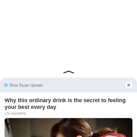
© 2026 iBilingua
Політика конфіденційності та умови користування
сайтом (Privacy Policy)