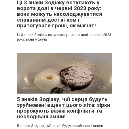
Ці 3 знаки Зодіаку вступають у
ворота долі в червні 2023 року:
вони можуть насолоджуватися
справжнім достатком і
притягувати гроші, як магніт!
Ці 3 знаки Зодіаку вступають у ворота долі в червні 2023
року: вони можуть
гороскоп
0
5 знаків Зодіаку, чиї серця будуть
зруйновані вщент цього літа: зірки
пророкують важкі конфлікти та
несподівані зміни!
5 знаків Зодіаку, чиї серця будуть зруйновані вщент