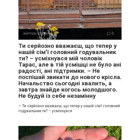
життєві історії
0
Ти серйозно вважаєш, що тепер у
нашій сім’ї головний годувальник
ти? – усміхнувся мій чоловік
Тарас, але в тій усмішці не було ані
радості, ані підтримки. – Не
поспішай звикати до нового крісла.
Начальство сьогодні хвалить, а
завтра знайде когось молодшого.
Не будуй із себе незамінну
— Ти серйозно вважаєш, що тепер у нашій сім’ї головний
годувальник ти? – усміхнувся