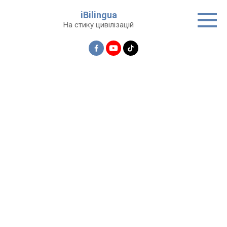
Перейти
iBilingua
до
На стику цивілізацій
вмісту