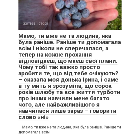
життєві історії
0
Мамо, ти вже не та людина, яка
була раніше. Раніше ти допомагала
всім і ніколи не сперечалася, а
тепер на кожне прохання
відповідаєш, що маєш свої плани.
Чому тобі так важко просто
зробити те, що від тебе очікують?
– сказала моя донька Ірина, і саме
в ту мить я зрозуміла, що сорок
років шлюбу та все життя турботи
про інших навчили мене багато
чого, але найважливішого я
навчилася лише зараз – говорити
слово «ні»
— Мамо, ти вже не та людина, яка була раніше. Раніше ти
допомагала всім