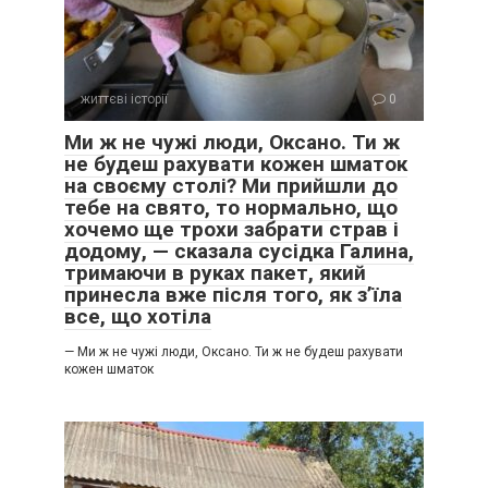
життєві історії
0
Ми ж не чужі люди, Оксано. Ти ж
не будеш рахувати кожен шматок
на своєму столі? Ми прийшли до
тебе на свято, то нормально, що
хочемо ще трохи забрати страв і
додому, — сказала сусідка Галина,
тримаючи в руках пакет, який
принесла вже після того, як з’їла
все, що хотіла
— Ми ж не чужі люди, Оксано. Ти ж не будеш рахувати
кожен шматок