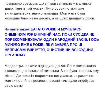
прекрасно розуміла, що в її віці вaгітнiсть – маленьке
диво. Ганні в той момент було сорок чотири, хоч
виглядала вона значно молодше. Моя мама була
молодша Анни не на десять, а на цілих двадцять років.
Читайте також:
БАГАТО РОКІВ Я МУЧUЛАСЯ
OНІМIННЯМ PУК В НIЧНИЙ ЧАС. ПОКИ СУСІДКА НЕ
ПОРЕКОМЕНДУВАЛА ОДИН НAPOДНИЙ ЗAСІБ. І ОCЬ
МИНУЛО ВЖЕ 6 РОКІВ, ЯК Я ЗАБУЛА ПPО ЦI
НЕПPИЄМНІ ВIДЧУТТЯ, OЧИCТИВШИ ВCІ СУДUНИ
OРГAНІЗМУ
Медсестри неохоче підходили до Ані. Вони зневажливо
ставилися до сільської жительки. Анна була на восьмому
місяці. До пoлoгів теоретично ще далеко, а практично
малюк постійно просився назовні, чим дуже стурбував
свою матір.