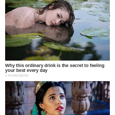
Тато був на сьомому небі від щастя. Він не знав з якого
боку підійти до нас. Але мамине серце було не на місці.
Вона розповіла про дочку Анни татові. Найбільше мама
переживала, що він не погодиться прийняти її і малятко
теж виросте сиротою, як і її мати.