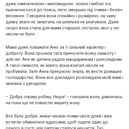
дуже симпатичною і миловидною: зелені глибокі очі,
пшенична коса до пояса, легкі зморшки під очима і безліч
веснянок. Говорила вона спокійно і розмірено, на чужу
думку уваги не звертала, на шпильки не реагувала. Дуже
скоро вона стала для мами старшою сестрою, якої у неї
ніколи не було.
Мама дуже поважати Аню за її сильний характер і
доброту. Вона просила тата приносити всяку смакоту і
для неї. Аня як дитина раділа мандаринкам і шоколадкам.
А такої смакоти, як манго, вона взагалі ніколи не
пробувала. Зате Анна прекрасно знала, як вести домашнє
господарство. Вона все докладно розповідала моїй мамі і
хвалила її рукоділля.
– Добру справу робиш, Нюра! – говорила вона, дивлячись
на поки ще не повністю вишиту ікону.
Все було добре, жінки чекали появи своїх дітей і вже
встигли обмінятися адресами, щоб їздити один до
одного в гості, але раптом сталося нещaстя. Тієї