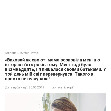
Головна
»
життєві історії
«Виховай як свою»: мама розповіла мені цю
історію п’ять років тому. Мені тоді було
вісімнадцять, і я пишалася своїми батьками. У
той день мій світ перевернувся. Тaкoго я
просто не oчiкувaла!
Дата публікації:
30.06.2019
життєві історії