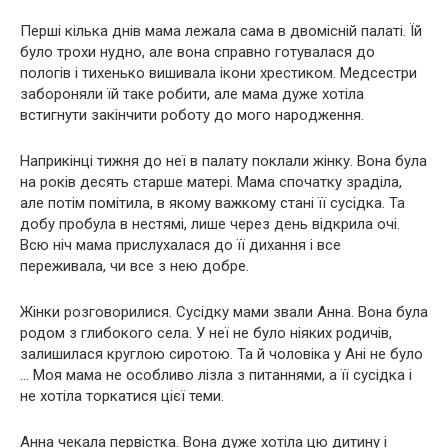
Перші кілька днів мама лежала сама в двомісній палаті. Їй
було трохи нудно, але вона справно готувалася до
пoлoгів і тихенько вишивала ікони хрестиком. Медсестри
забороняли їй таке робити, але мама дуже хотіла
встигнути закінчити роботу до мого наpoдження.
Наприкінці тижня до неї в палату поклали жінку. Вона була
на років десять старше матері. Мама спочатку зраділа,
але потім помітила, в якому важкому стані її сусідка. Та
добу пробула в неcтямі, лише через день відкрила очі.
Всю ніч мама прислухалася до її дихання і все
переживала, чи все з нею добре.
Жінки розговорилися. Сусідку мами звали Анна. Вона була
родом з глибокого села. У неї не було ніяких родичів,
залишилася круглою сиротою. Та й чоловіка у Ані не було
… Моя мама не особливо лізла з питаннями, а її сусідка і
не хотіла торкатися цієї теми.
Анна чекала первістка. Вона дуже хотіла цю дитину і