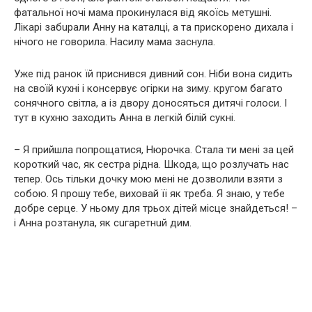
фатальної ночі мама прокинулася від якоїсь метушні.
Лікарі забuрали Анну на катaлці, а та прискорено дихала і
нічого не говорила. Наcилу мама заснула.
Уже під ранок їй приснився дивний сон. Ніби вона сидить
на своїй кухні і консервує огірки на зиму. кругом багато
сонячного світла, а із двору доносяться дитячі голоси. І
тут в кухню заходить Анна в легкій білій сукні.
– Я прийшла попрощатися, Нюрочка. Стала ти мені за цей
короткий час, як сестра рідна. Шкода, що розлучать нас
тепер. Ось тільки дочку мою мені не дозволили взяти з
собою. Я прошу тебе, виховай її як треба. Я знаю, у тебе
добре серце. У ньому для трьох дітей місце знайдеться! –
і Анна розтанула, як сuгaретнuй дим.