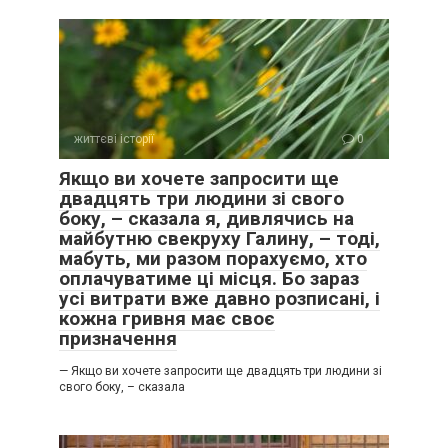
життєві історії
0
Якщо ви хочете запросити ще
двадцять три людини зі свого
боку, – сказала я, дивлячись на
майбутню свекруху Галину, – тоді,
мабуть, ми разом порахуємо, хто
оплачуватиме ці місця. Бо зараз
усі витрати вже давно розписані, і
кожна гривня має своє
призначення
— Якщо ви хочете запросити ще двадцять три людини зі
свого боку, – сказала