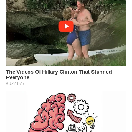
з найкращих спонукань роблю так…
Але живіт мовчав. Уляна зітхнула і пішла приймати ванну. Її
обов’язків «домробітниці», за які вона отримувала
зарплату, ніхто не скасовував. Раптом їй стало зле…
Чоловік встиг якраз вчасно, щоб відвезти Уляну до
лікарні. О п’ятій годині ранку у подружжя народився
чарівний синочок, якого одразу ж назвали Ярославом.