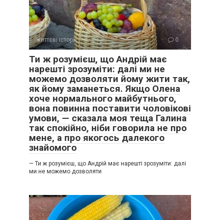
життєві історії
0
Ти ж розумієш, що Андрій має
нарешті зрозуміти: далі ми не
можемо дозволяти йому жити так,
як йому заманеться. Якщо Олена
хоче нормального майбутнього,
вона повинна поставити чоловікові
умови, — сказала моя теща Галина
так спокійно, ніби говорила не про
мене, а про якогось далекого
знайомого
— Ти ж розумієш, що Андрій має нарешті зрозуміти: далі
ми не можемо дозволяти