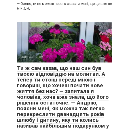
— Олено, ти не можеш просто сказати мені, що це вже не
мій дім,
життєві історії
0
Ти ж сам казав, що наш син був
твоєю відповіддю на молитви. А
тепер ти стоїш переді мною і
говориш, що хочеш почати нове
життя без нас? — запитала я
чоловіка, хоча вже знала, що його
рішення остаточне. — Андрію,
поясни мені, як можна так легко
перекреслити дванадцять років
шлюбу і дитину, яку ти колись
називав найбільшим подарунком у