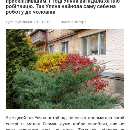
прискіпливішим. І тоді Уляна вигадала хатню
робітницю. Так Уляна найняла саму себе на
роботу до чоловіка
Дата публікації:
28.10.2021
життєві історії
Вже цілий рік Уляна потай від чоловіка допомагала своїй
сестрі та матері. Герман дуже добре заробляв, але не