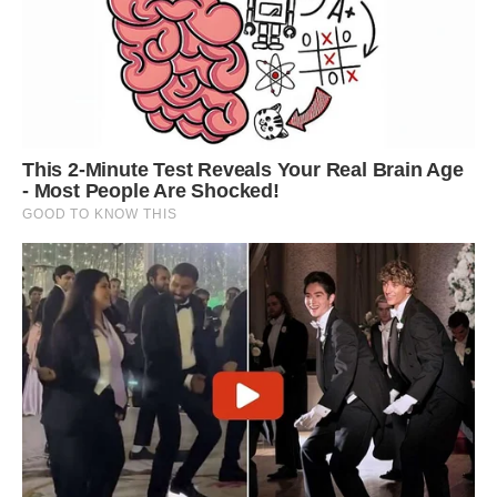
О восьмій ранку зателефонувала Ольга.
– Я знайшла тобі домробітницю. Приїде тоді, коли
скажеш. За проїзд заплатиш. Записуй номер.
– Оль, я народила вночі…
– Зрозуміло! Тоді чого ти мені голову морочиш? Як
випишешся, то викличеш свою «Ірину». Бувай!