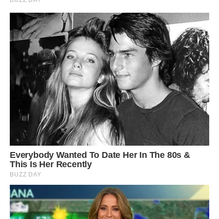
Уляну, а молода матуся полегшено зітхнула і щасливо
посміхнулася.
Передрук без посилання на Ibilingua.com заборонено
Фото ілюстративне, Ibilingua.com
Сподобалася стаття? Поділіться з друзями на Facebook!