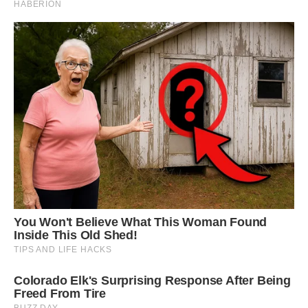
– Улянко, яка радісна подія. Тепер ти можеш купувати речі
для малюка на «Шафі», а Герману говоритимемо, що
купили все новеньке. Як тобі ідея?
І раптом, в одну мить, Уляна нарешті зрозуміла, що її
родичам начхати на неї. Вона для них лише спосіб
отримувати гроші. І все… Уляна про все розповіла Герману.
Він чесно зізнався, що давно про це здогадувався, але не
став заглиблюватися, доки вона сама не зрозуміє
справжню сутність своєї рідні.
– Все буде добре! У тебе є я і ярославчик. І більше нам
нікого не треба! – ласкаво сказав Герман і поцілував