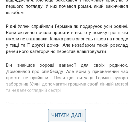
відрядження. Хлопець закохався у несміливу красуню з
першого погляду. У них почався роман, який закінчився
шлюбом.
Рідні Уляни сприйняли Германа як подарунок усій родині.
Вони активно почали просити в нього у позику гроші, які
ніколи не віддавали. Кілька разів хлопець пішов на поводу
у тещі та її другої дочки. Але незабаром такий розклад
речей його категорично перестав влаштовувати.
Він знайшов хороші вакансії для своїх родичок.
Домовився про співбесіду. Але вони у призначений час
просто не прийшли… Після цієї ситуації Герман суворо
заборонив Уляні допомагати грошима своїй лінивій матері
та недалекоглядній сестрі.
Уляна погодилася із проханням чоловіка, але сама
тихенько продовжувала підтримувати свою родину. Мама
ЧИТАТИ ДАЛІ
щодня підкреслювала їй, що вони не мають чоловіка,
який заробляє сто тисяч на місяць, і її борг – завжди їм
допомагати.