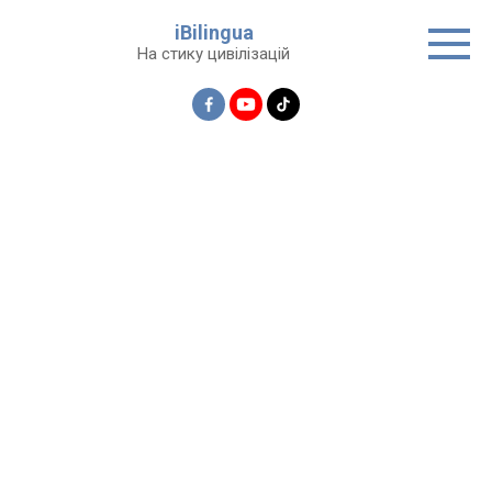
Перейти
iBilingua
до
На стику цивілізацій
вмісту