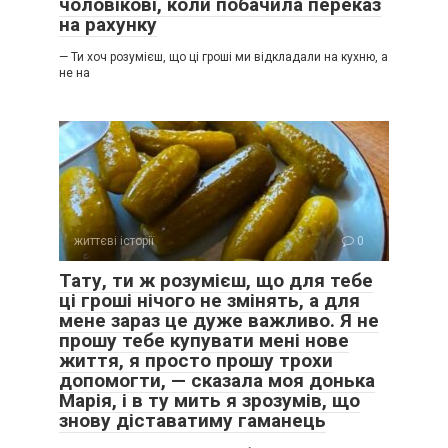
чоловікові, коли побачила переказ
на рахунку
— Ти хоч розумієш, що ці гроші ми відкладали на кухню, а
не на
життєві історії
0
Тату, ти ж розумієш, що для тебе
ці гроші нічого не змінять, а для
мене зараз це дуже важливо. Я не
прошу тебе купувати мені нове
життя, я просто прошу трохи
допомогти, — сказала моя донька
Марія, і в ту мить я зрозумів, що
знову діставатиму гаманець