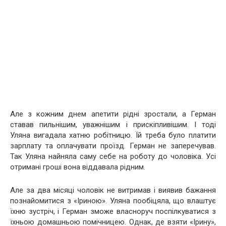
Але з кожним днем ​​апетити рідні зростали, а Герман
ставав пильнішим, уважнішим і прискіпливішим. І тоді
Уляна вигадала хатню робітницю. Їй треба було платити
зарплату та оплачувати проїзд. Герман не заперечував.
Так Уляна найняла саму себе на роботу до чоловіка. Усі
отримані гроші вона віддавала рідним.
Але за два місяці чоловік не витримав і виявив бажання
познайомитися з «Іриною». Уляна пообіцяла, що влаштує
їхню зустріч, і Герман зможе власноруч поспілкуватися з
їхньою домашньою помічницею. Однак, де взяти «Ірину»,