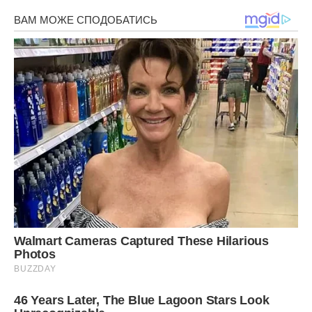
…Герман мав зовсім скоро повернутися додому. Уляна
знову набрала сестру і спитала, як там проходять її
пошуки «Ірини».