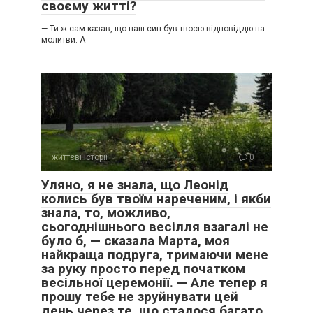
своєму житті?
— Ти ж сам казав, що наш син був твоєю відповіддю на
молитви. А
життєві історії
0
Уляно, я не знала, що Леонід
колись був твоїм нареченим, і якби
знала, то, можливо,
сьогоднішнього весілля взагалі не
було б, — сказала Марта, моя
найкраща подруга, тримаючи мене
за руку просто перед початком
весільної церемонії. — Але тепер я
прошу тебе не зруйнувати цей
день через те, що сталося багато