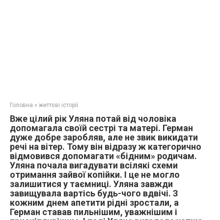
Головна
»
життєві історії
Вже цілий рік Уляна потай від чоловіка
допомагала своїй сестрі та матері. Герман
дуже добре заробляв, але не звик викидати
речі на вітер. Тому він відразу ж категорично
відмовився допомагати «бідним» родичам.
Уляна почала вигадувати всілякі схеми
отримання зайвої копійки. І це не могло
залишитися у таємниці. Уляна завжди
завищувала вартісь будь-чого вдвічі. З
кожним днем ​​апетити рідні зростали, а
Герман ставав пильнішим, уважнішим і