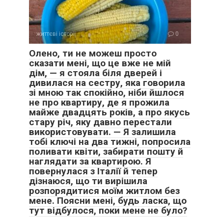
життєві історії
0
Олено, ти не можеш просто
сказати мені, що це вже не мій
дім, — я стояла біля дверей і
дивилася на сестру, яка говорила
зі мною так спокійно, ніби йшлося
не про квартиру, де я прожила
майже двадцять років, а про якусь
стару річ, яку давно перестали
використовувати. — Я залишила
тобі ключі на два тижні, попросила
поливати квіти, забирати пошту й
наглядати за квартирою. Я
повернулася з Італії й тепер
дізнаюся, що ти вирішила
розпорядитися моїм житлом без
мене. Поясни мені, будь ласка, що
тут відбулося, поки мене не було?