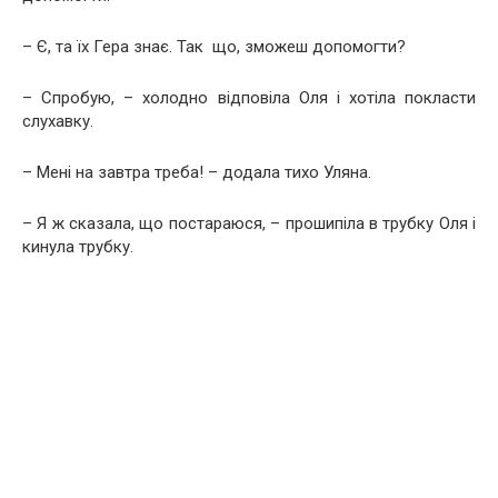
– Є, та їх Гера знає. Так що, зможеш допомогти?
– Спробую, – холодно відповіла Оля і хотіла покласти
слухавку.
– Мені на завтра треба! – додала тихо Уляна.
– Я ж сказала, що постараюся, – прошипіла в трубку Оля і
кинула трубку.