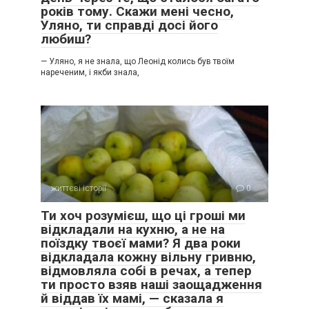
років тому. Скажи мені чесно,
Уляно, ти справді досі його
любиш?
— Уляно, я не знала, що Леонід колись був твоїм
нареченим, і якби знала,
життєві історії
0
Ти хоч розумієш, що ці гроші ми
відкладали на кухню, а не на
поїздку твоєї мами? Я два роки
відкладала кожну вільну гривню,
відмовляла собі в речах, а тепер
ти просто взяв наші заощадження
й віддав їх мамі, — сказала я