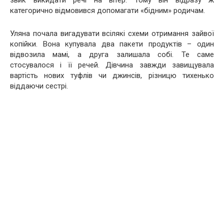
звик викидати речі на вітер. Тому він відразу ж
категорично відмовився допомагати «бідним» родичам.
Уляна почала вигадувати всілякі схеми отримання зайвої
копійки. Вона купувала два пакети продуктів – один
відвозила мамі, а друга залишала собі. Те саме
стосувалося і її речей. Дівчина завжди завищувала
вартість нових туфлів чи джинсів, різницю тихенько
віддаючи сестрі.