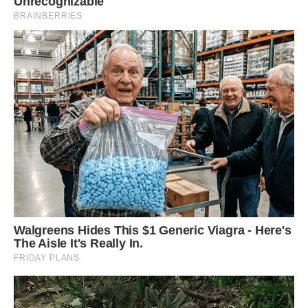
– Мені ніколи! Ти сама впоратися не можеш? –
Огризнулася Оля.
– Якщо ти мені не допоможеш і не знайдеш дівчину, яка
представиться домробітницею, то більше грошей я вам не
даватиму. Все ясно? – Запитала Уляна несподівано для
себе.
– Ага, шантажуєш грошима. Ну добре… Буде тобі твоя
хатня робітниця, – кинула Оля трубку. По її
незадоволеному голосу Уляна зрозуміла, що вона
нарешті почала пошуки.
– Як же втомилася! – погладила дівчина величезний
живіт. – Цікаво, чи кричатиме на нас татко? Адже я тільки