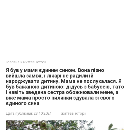
Головна
»
життєві історії
Я був у мами єдиним сином. Вона пізно
вийшла заміж, і лікарі не радили їй
народжувати дитину. Мама не послухалася. Я
був бажаною дитиною: дідусь з бабусею, тато
і навіть зведена сестра обожнювали мене, а
вже мама просто пилинки здувала зі свого
єдиного сина
Дата публікації:
23.10.2021
життєві історії