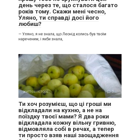
день через те, що сталося багато
років тому. Скажи мені чесно,
Уляно, ти справді досі його
любиш?
— Уляно, я не знала, що Леонід колись був твоїм
нареченим, і якби знала,
життєві історії
0
Ти хоч розумієш, що ці гроші ми
відкладали на кухню, а не на
поїздку твоєї мами? Я два роки
відкладала кожну вільну гривню,
відмовляла собі в речах, а тепер
ти просто взяв наші заощадження