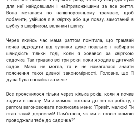
для неї найдовшими і найтривожнішими за все життя.
Вона металася по напівпорожньому трамваю, щоб
побачити, увійшов я в хвіртку або ще повзу, замотаний в
шубку з шарфиком, валянки і шапку.
Через якийсь час мама раптом помітила, що трамвай
почав відходити від зупинки дуже повільно і набирати
швидкість тільки тоді, коли я ховався за хвірткою
садочка. Так тривало всі три роки, поки я ходив в дитячий
садок. Мама не могла, та й не намагалася знайти
пояснення такої дивної закономірності. Головне, що її
душа була спокійна за мене.
Все прояснилося тільки через кілька років, коли я почав
ходити в школу. Ми з мамою поїхали до неї на роботу, і
раптом вагоновожата покликала мене: “Привіт, малюк! Ти
став такий дорослий! Пам’ятаєш, як ми з твоєю мамою
проводжали тебе до садочка?”