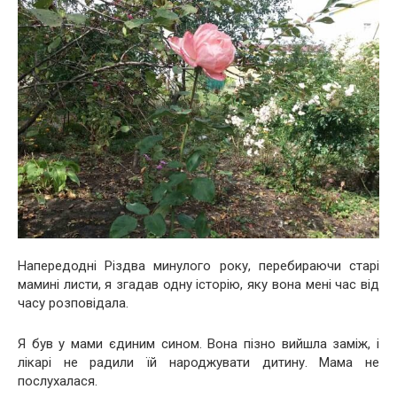
Напередодні Різдва минулого року, перебираючи старі
мамині листи, я згадав одну історію, яку вона мені час від
часу розповідала.
Я був у мами єдиним сином. Вона пізно вийшла заміж, і
лікарі не радили їй народжувати дитину. Мама не
послухалася.