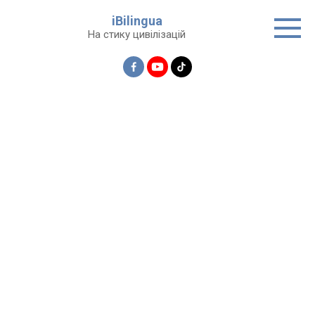
Перейти
iBilingua
до
На стику цивілізацій
вмісту