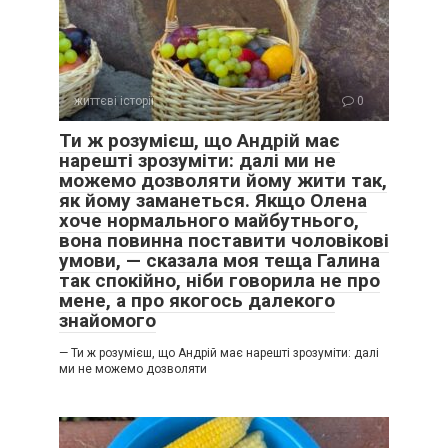
життєві історії
0
Ти ж розумієш, що Андрій має
нарешті зрозуміти: далі ми не
можемо дозволяти йому жити так,
як йому заманеться. Якщо Олена
хоче нормального майбутнього,
вона повинна поставити чоловікові
умови, — сказала моя теща Галина
так спокійно, ніби говорила не про
мене, а про якогось далекого
знайомого
— Ти ж розумієш, що Андрій має нарешті зрозуміти: далі
ми не можемо дозволяти