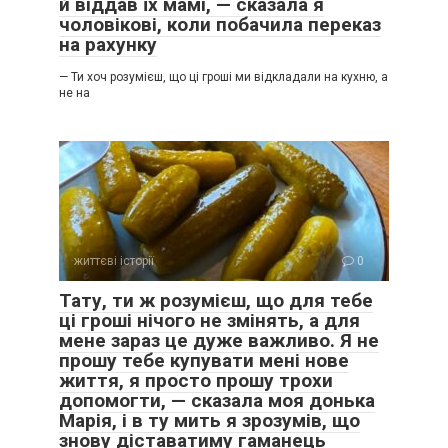
й віддав їх мамі, — сказала я
чоловікові, коли побачила переказ
на рахунку
— Ти хоч розумієш, що ці гроші ми відкладали на кухню, а
не на
життєві історії
0
Тату, ти ж розумієш, що для тебе
ці гроші нічого не змінять, а для
мене зараз це дуже важливо. Я не
прошу тебе купувати мені нове
життя, я просто прошу трохи
допомогти, — сказала моя донька
Марія, і в ту мить я зрозумів, що
знову діставатиму гаманець