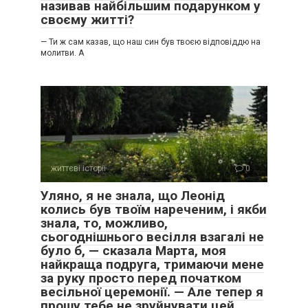
називав найбільшим подарунком у
своєму житті?
— Ти ж сам казав, що наш син був твоєю відповіддю на
молитви. А
життєві історії
0
Уляно, я не знала, що Леонід
колись був твоїм нареченим, і якби
знала, то, можливо,
сьогоднішнього весілля взагалі не
було б, — сказала Марта, моя
найкраща подруга, тримаючи мене
за руку просто перед початком
весільної церемонії. — Але тепер я
прошу тебе не зруйнувати цей