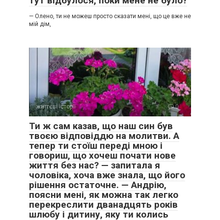
тут відбулося, поки мене не було?
— Олено, ти не можеш просто сказати мені, що це вже не
мій дім,
життєві історії
0
Ти ж сам казав, що наш син був
твоєю відповіддю на молитви. А
тепер ти стоїш переді мною і
говориш, що хочеш почати нове
життя без нас? — запитала я
чоловіка, хоча вже знала, що його
рішення остаточне. — Андрію,
поясни мені, як можна так легко
перекреслити дванадцять років
шлюбу і дитину, яку ти колись