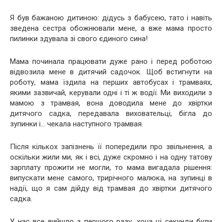
Я був бажаною дитиною: дідусь з бабусею, тато і навіть
зведена сестра обожнювали мене, а вже мама просто
пилинки здувала зі свого єдиного сина!
Мама починала працювати дуже рано і перед роботою
відвозила мене в дитячий садочок. Щоб встигнути на
роботу, мама їздила на перших автобусах і трамваях,
якими зазвичай, керували одні і ті ж водії. Ми виходили з
мамою з трамвая, вона доводила мене до хвіртки
дитячого садка, передавала виховательці, бігла до
зупинки і… чекала наступного трамвая.
Після кількох запізнень її попередили про звільнення, а
оскільки жили ми, як і всі, дуже скромно і на одну татову
зарплату прожити не могли, то мама вигадала рішення:
випускати мене самого, трирічного малюка, на зупинці в
надії, що я сам дійду від трамвая до хвіртки дитячого
садка.
У нас все вийшло з першого разу, хоча ці секунди були