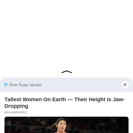
© 2026 iBilingua
Політика конфіденційності та умови користування
сайтом (Privacy Policy)