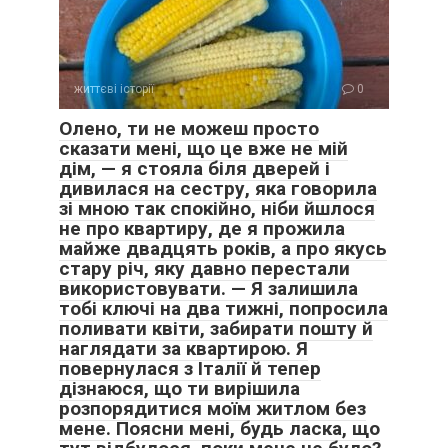
життєві історії
0
Олено, ти не можеш просто
сказати мені, що це вже не мій
дім, — я стояла біля дверей і
дивилася на сестру, яка говорила
зі мною так спокійно, ніби йшлося
не про квартиру, де я прожила
майже двадцять років, а про якусь
стару річ, яку давно перестали
використовувати. — Я залишила
тобі ключі на два тижні, попросила
поливати квіти, забирати пошту й
наглядати за квартирою. Я
повернулася з Італії й тепер
дізнаюся, що ти вирішила
розпорядитися моїм житлом без
мене. Поясни мені, будь ласка, що