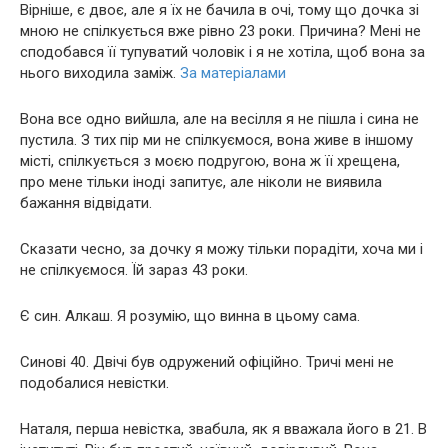
Вірніше, є двоє, але я їх не бачила в очі, тому що дочка зі
мною не спілкується вже рівно 23 роки. Причина? Мені не
сподобався її тупyватий чоловік і я не хотіла, щоб вона за
нього виходила заміж.
За матеріалами
Вона все одно вийшла, але на весілля я не пішла і сина не
пустила. З тих пір ми не спілкуємося, вона живе в іншому
місті, спілкується з моєю подругою, вона ж її хрещена,
про мене тільки іноді запитує, але ніколи не виявила
бажання відвідати.
Сказати чесно, за дочку я можу тільки порадіти, хоча ми і
не спілкуємося. Їй зараз 43 роки.
Є син. Aлкaш. Я розумію, що винна в цьому сама.
Синові 40. Двічі був одружений офіційно. Тричі мені не
подобалися невістки.
Наталя, перша невістка, звaбuла, як я вважала його в 21. В