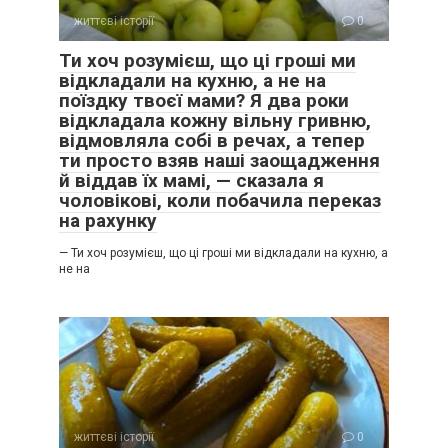
життєві історії
0
Ти хоч розумієш, що ці гроші ми
відкладали на кухню, а не на
поїздку твоєї мами? Я два роки
відкладала кожну вільну гривню,
відмовляла собі в речах, а тепер
ти просто взяв наші заощадження
й віддав їх мамі, — сказала я
чоловікові, коли побачила переказ
на рахунку
— Ти хоч розумієш, що ці гроші ми відкладали на кухню, а
не на
життєві історії
0