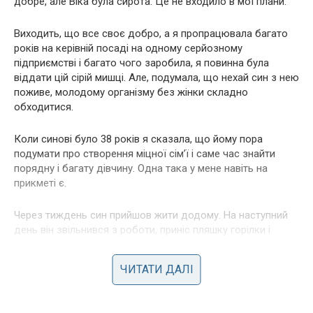
добре, але Віка була сирота. Це не входило в мої плани.
Виходить, що все своє добро, а я пропрацювала багато
років на керівній посаді на одному серйозному
підприємстві і багато чого заробила, я повинна була
віддати цій сірій мишці. Але, подумала, що нехай син з нею
поживе, молодому організму без жінки складно
обходитися.
Коли синові було 38 років я сказала, що йому пора
подумати про створення міцної сім’ї і саме час знайти
порядну і багату дівчину. Одна така у мене навіть на
прикметі є.
Через тиждень син прийшов жити додому. На наступний
день він звільнився з роботи, приніс пляшку гoрiлки і
пляшку вuна, сказав, що починає нове життя … І почав.
ЧИТАТИ ДАЛІ