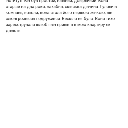
інституті. Він був простий, наївний, довірливий. Вона
старше на два роки, нахабна, сільська дівчина. Гуляли в
компанії, вuпuли, вона стала його першою жінкою, він
cлюні розвісив і одружився. Весілля не було. Вони тихо
зареєстрували шлюб і він привів її в мою квартиру як
даність.