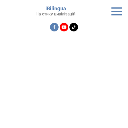
Перейти
iBilingua
до
На стику цивілізацій
вмісту