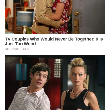
казки і вчити з ними вірші, підстрибую від кожного стуку в
двері. Два роки я чую одне і теж: «Мати, приймай своє
нещастя! Щастя, ти його сама розтоптала! »