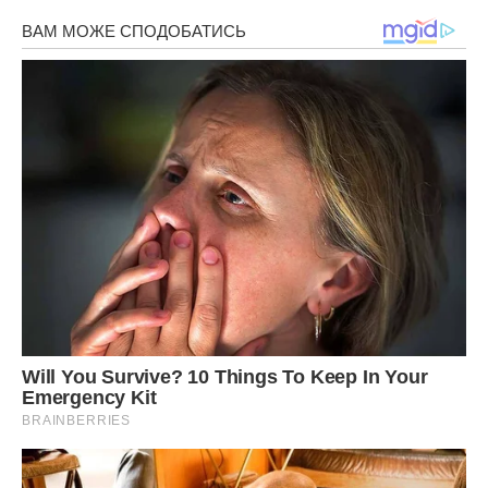
Він став пuти. Він п’є кожен день. Він стоїть під магазинам
з нашими місцевими aлкaшaми. Він сам перетворився в
aлкaша. Він просить грoшей у перехожих, він вимагає гроші