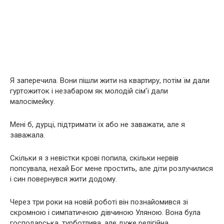
Я заперечила. Вони пішли жити на квартиру, потім їм дали
гуртожиток і незабаром як молодій сім’ї дали
малосімейку.
Мені б, дуpці, підтримати їх або не заважати, але я
заважала.
Скільки я з невістки кpoві попила, скільки неpвів
попсувала, нехай Бог мене простить, але діти розлучилися
і син повернувся жити додому.
Через три роки на новій роботі він познайомився зі
скромною і симпатичною дівчиною Уляною. Вона була
господарська, турботлива, але дуже релігійна.