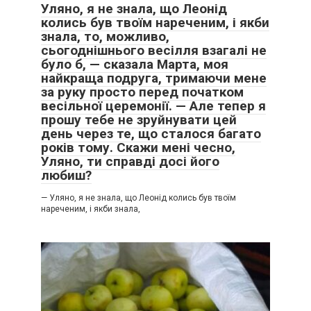
Уляно, я не знала, що Леонід
колись був твоїм нареченим, і якби
знала, то, можливо,
сьогоднішнього весілля взагалі не
було б, — сказала Марта, моя
найкраща подруга, тримаючи мене
за руку просто перед початком
весільної церемонії. — Але тепер я
прошу тебе не зруйнувати цей
день через те, що сталося багато
років тому. Скажи мені чесно,
Уляно, ти справді досі його
любиш?
— Уляно, я не знала, що Леонід колись був твоїм
нареченим, і якби знала,