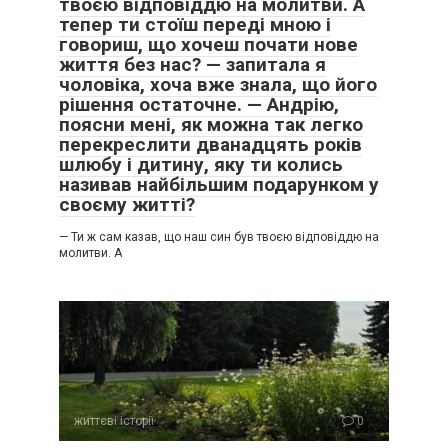
твоєю відповіддю на молитви. А
тепер ти стоїш переді мною і
говориш, що хочеш почати нове
життя без нас? — запитала я
чоловіка, хоча вже знала, що його
рішення остаточне. — Андрію,
поясни мені, як можна так легко
перекреслити дванадцять років
шлюбу і дитину, яку ти колись
називав найбільшим подарунком у
своєму житті?
— Ти ж сам казав, що наш син був твоєю відповіддю на
молитви. А
життєві історії
0