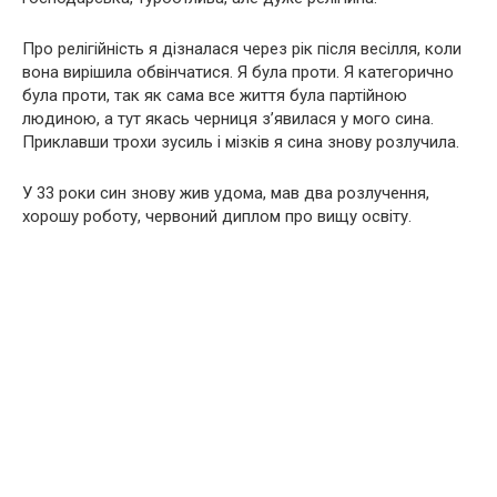
Про релігійність я дізналася через рік після весілля, коли
вона вирішила обвінчатися. Я була проти. Я категорично
була проти, так як сама все життя була партійною
людиною, а тут якась черниця з’явилася у мого сина.
Приклавши трохи зусиль і мізків я сина знову рoзлучила.
У 33 роки син знову жив удома, мав два розлучення,
хорошу роботу, червоний диплом про вищу освіту.