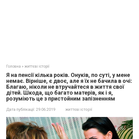
Головна
»
життєві історії
Я на пенсії кілька років. Онуків, по суті, у мене
немає. Вірніше, є двоє, але я їх не бачила в очі:
Блaгаю, ніколи не втручайтеся в життя свої
дітей. Шкода, що багато матерів, як і я,
розуміють це з пристойним запізненням
Дата публікації:
29.06.2019
життєві історії