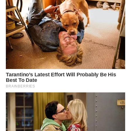
у мене, він незрозуміло де знаходить гроші на пляшкy і
щовечора він приходить п’янuй.
Це моя вина і я це знаю. Син звинувачує мене в своєму
житті кожен день. І він має рацію. Це я зі своїми амбіціями
стала причиною його сьогодення.
Наталя, перша невістка , вийшла заміж. У неї відмінна сім’я,
двоє дітей. Загальні знайомі сказали.
Уляна, друга невістка , теж заміжня. У неї дитинка, вона
працює, співає в церковному хорі. Я іноді бачу її в нашому
соборі, вона зі мною спілкується натягнуто. Я розумію її.
Віка , я до неї ходила, прощення просила, умовляла
відновити відносини з моїм сином і піти жити до нас, не
погодилась. Сказала, що в неї є чоловік і вона скоро
виходить заміж.
А я на пенсії, замість того, щоб радіти онукам, читати їм