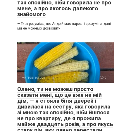
так спокійно, ніби говорила не про
мене, а про якогось далекого
знайомого
— Ти ж розумієш, що Андрій має нарешті зрозуміти: далі
ми не можемо дозволяти
життєві історії
0
Олено, ти не можеш просто
сказати мені, що це вже не мій
дім, — я стояла біля дверей і
дивилася на сестру, яка говорила
зі мною так спокійно, ніби йшлося
не про квартиру, де я прожила
майже двадцять років, а про якусь
стару річ, яку давно перестали