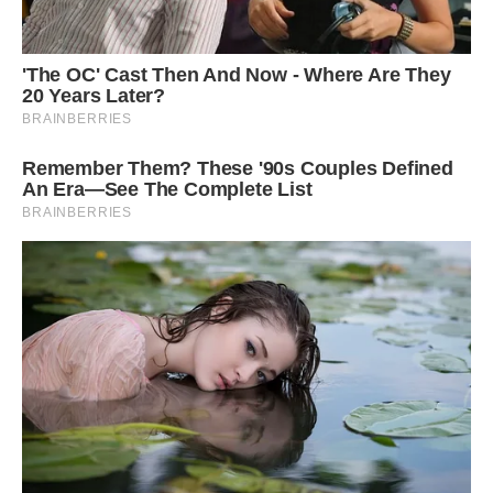
Вечорами, коли син спить, а я боюся включити телевізор,
щоб не розбудити його, я плачу.
Чому? А тому, що нема чого батькам втручатися в життя
дітей.
Знайшли вони свою половинку або четвертинку, нехай
живуть і радіють. А наша справа батьківська допомогти
добрим словом і ділом.
Шкода, що багато матерів, як і я, розуміють це з
пристойним запізненням. »