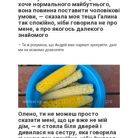
хоче нормального майбутнього,
вона повинна поставити чоловікові
умови, — сказала моя теща Галина
так спокійно, ніби говорила не про
мене, а про якогось далекого
знайомого
— Ти ж розумієш, що Андрій має нарешті зрозуміти: далі
ми не можемо дозволяти
життєві історії
0
Олено, ти не можеш просто
сказати мені, що це вже не мій
дім, — я стояла біля дверей і
дивилася на сестру, яка говорила