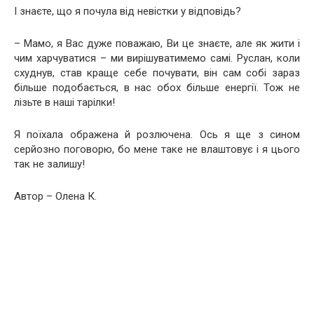
І знаєте, що я почула від невістки у відповідь?
– Мамо, я Вас дуже поважаю, Ви це знаєте, але як жити і
чим харчуватися – ми вирішуватимемо самі. Руслан, коли
схуднув, став краще себе почувати, він сам собі зараз
більше подобається, в нас обох більше енергії. Тож не
лізьте в наші тарілки!
Я поїхала ображена й розлючена. Ось я ще з сином
серйозно поговорю, бо мене таке не влаштовує і я цього
так не залишу!
Автор – Олена К.