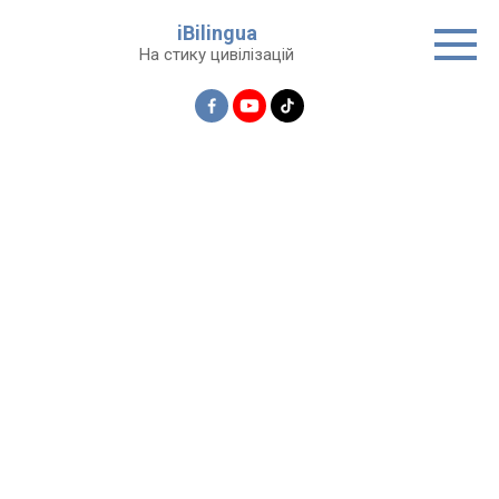
Перейти
iBilingua
до
На стику цивілізацій
вмісту