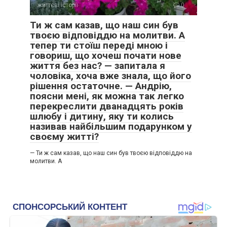
життєві історії
0
Ти ж сам казав, що наш син був
твоєю відповіддю на молитви. А
тепер ти стоїш переді мною і
говориш, що хочеш почати нове
життя без нас? — запитала я
чоловіка, хоча вже знала, що його
рішення остаточне. — Андрію,
поясни мені, як можна так легко
перекреслити дванадцять років
шлюбу і дитину, яку ти колись
називав найбільшим подарунком у
своєму житті?
— Ти ж сам казав, що наш син був твоєю відповіддю на
молитви. А