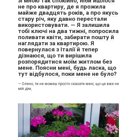
зі мною так спокійно, ніби йшлося
не про квартиру, де я прожила
майже двадцять років, а про якусь
стару річ, яку давно перестали
використовувати. — Я залишила
тобі ключі на два тижні, попросила
поливати квіти, забирати пошту й
наглядати за квартирою. Я
повернулася з Італії й тепер
дізнаюся, що ти вирішила
розпорядитися моїм житлом без
мене. Поясни мені, будь ласка, що
тут відбулося, поки мене не було?
— Олено, ти не можеш просто сказати мені, що це вже не
мій дім,