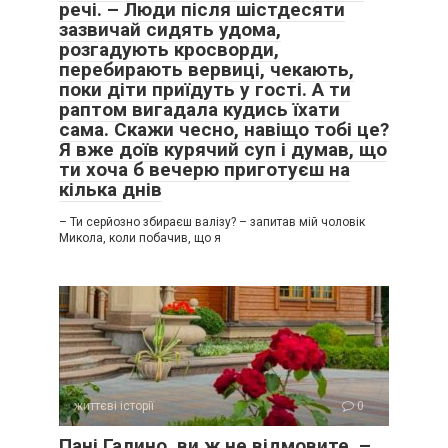
речі. – Люди після шістдесяти
зазвичай сидять удома,
розгадують кросворди,
перебирають вервиці, чекають,
поки діти приїдуть у гості. А ти
раптом вигадала кудись їхати
сама. Скажи чесно, навіщо тобі це?
Я вже доїв курячий суп і думав, що
ти хоча б вечерю приготуєш на
кілька днів
– Ти серйозно збираєш валізу? – запитав мій чоловік
Микола, коли побачив, що я
життєві історії
0
Пані Галино, ви ж не відмовите, –