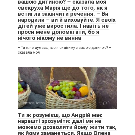
вашою дитиною? – сказала моя
свекруха Марія ще до того, як я
встигла закінчити речення. – Ви
народили – ви й виховуйте. Я своїх
дітей уже виростила. І навіть не
проси мене допомагати, бо я
нічого нікому не винна
– Ти ж не думаєш, що я сидітиму з вашою дитиною? –
сказала моя
життєві історії
0
Ти ж розумієш, що Андрій має
нарешті зрозуміти: далі ми не
можемо дозволяти йому жити так,
як йому заманеться. Якщо Олена