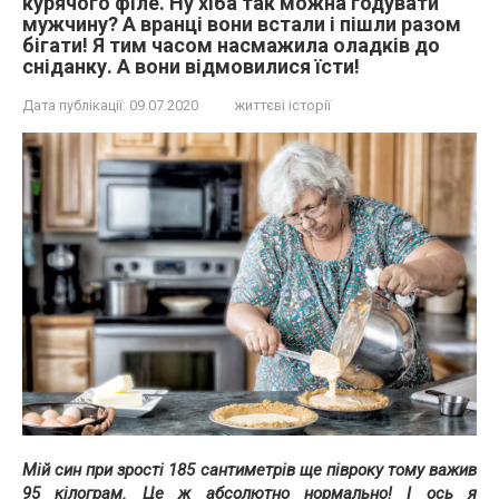
курячого філе. Ну хіба так можна годувати
мужчину? А вранці вони встали і пішли разом
бігати! Я тим часом насмажила оладків до
сніданку. А вони відмовилися їсти!
Дата публікації:
09.07.2020
життєві історії
Мій син при зрості 185 сантиметрів ще півроку тому важив
95 кілограм. Це ж абсолютно нормально! І ось я