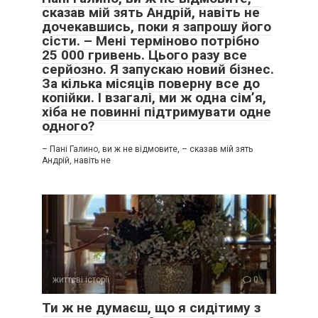
сказав мій зять Андрій, навіть не
дочекавшись, поки я запрошу його
сісти. – Мені терміново потрібно
25 000 гривень. Цього разу все
серйозно. Я запускаю новий бізнес.
За кілька місяців поверну все до
копійки. І взагалі, ми ж одна сім’я,
хіба не повинні підтримувати одне
одного?
– Пані Галино, ви ж не відмовите, – сказав мій зять
Андрій, навіть не
життєві історії
0
Ти ж не думаєш, що я сидітиму з