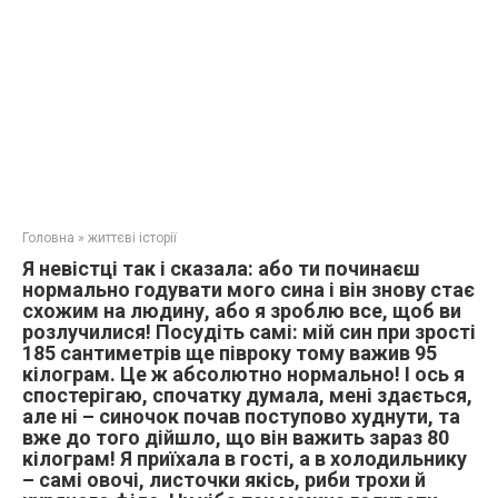
Головна
»
життєві історії
Я невістці так і сказала: або ти починаєш
нормально годувати мого сина і він знову стає
схожим на людину, або я зроблю все, щоб ви
розлучилися! Посудіть самі: мій син при зрості
185 сантиметрів ще півроку тому важив 95
кілограм. Це ж абсолютно нормально! І ось я
спостерігаю, спочатку думала, мені здається,
але ні – синочок почав поступово худнути, та
вже до того дійшло, що він важить зараз 80
кілограм! Я приїхала в гості, а в холодильнику
– самі овочі, листочки якісь, риби трохи й