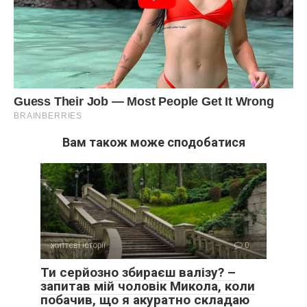
Вам також може сподобатися
життєві історії
0
Ти серйозно збираєш валізу? –
запитав мій чоловік Микола, коли
побачив, що я акуратно складаю