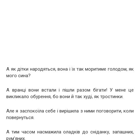
А як дітки народяться, вона і їх так моритиме голодом, як
мого сина?
А вранці вони встали і пішли разом бігати! У мене це
викликало обурення, бо вони й так худі, як тростинки.
Але я заспокоїла себе і вирішила з ними поговорити, коли
повернуться.
А тим часом насмажила оладків до сніданку, запашних,
рум’яних.