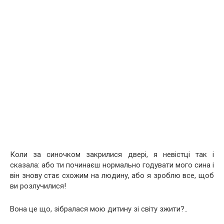
Коли за синочком закрилися двері, я невістці так і
сказала: або ти починаєш нормально годувати мого сина і
він знову стає схожим на людину, або я зроблю все, щоб
ви розлучилися!
Вона це що, зібралася мою дитину зі світу зжити?..