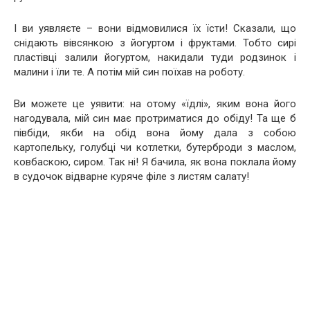
І ви уявляєте – вони відмовилися їх їсти! Сказали, що
снідають вівсянкою з йогуртом і фруктами. Тобто сирі
пластівці залили йогуртом, накидали туди родзинок і
малини і їли те. А потім мій син поїхав на роботу.
Ви можете це уявити: на отому «їдлі», яким вона його
нагодувала, мій син має протриматися до обіду! Та ще б
півбіди, якби на обід вона йому дала з собою
картопельку, голубці чи котлетки, бутерброди з маслом,
ковбаскою, сиром. Так ні! Я бачила, як вона поклала йому
в судочок відварне куряче філе з листям салату!