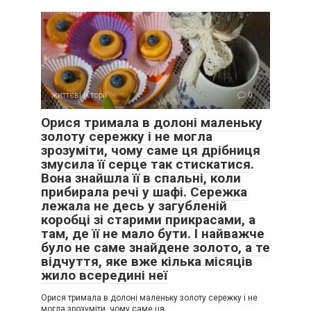
життєві історії
0
Орися тримала в долоні маленьку
золоту сережку і не могла
зрозуміти, чому саме ця дрібниця
змусила її серце так стискатися.
Вона знайшла її в спальні, коли
прибирала речі у шафі. Сережка
лежала не десь у загубленій
коробці зі старими прикрасами, а
там, де її не мало бути. І найважче
було не саме знайдене золото, а те
відчуття, яке вже кілька місяців
жило всередині неї
Орися тримала в долоні маленьку золоту сережку і не
могла зрозуміти, чому саме ця