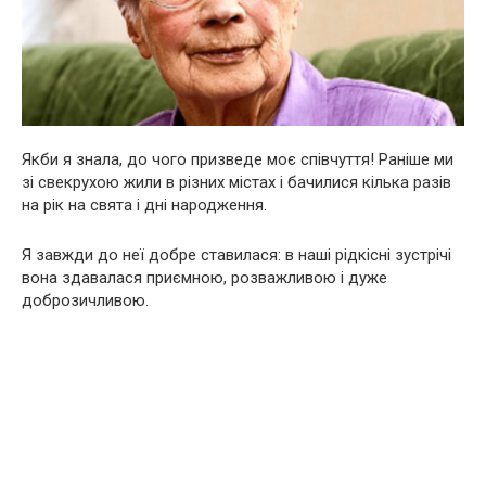
Якби я знала, до чого призведе моє співчуття! Раніше ми
зі свекрухою жили в різних містах і бачилися кілька разів
на рік на свята і дні народження.
Я завжди до неї добре ставилася: в наші рідкісні зустрічі
вона здавалася приємною, розважливою і дуже
доброзичливою.