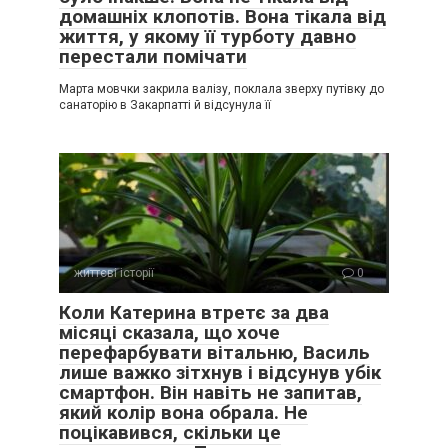
домашніх клопотів. Вона тікала від
життя, у якому її турботу давно
перестали помічати
Марта мовчки закрила валізу, поклала зверху путівку до
санаторію в Закарпатті й відсунула її
життєві історії
0
Коли Катерина втретє за два
місяці сказала, що хоче
перефарбувати вітальню, Василь
лише важко зітхнув і відсунув убік
смартфон. Він навіть не запитав,
який колір вона обрала. Не
поцікавився, скільки це