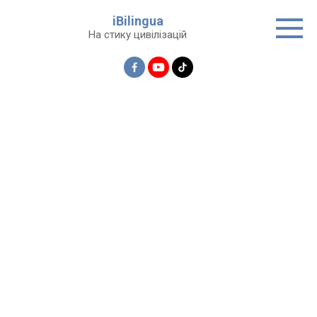
Перейти
iBilingua
до
На стику цивілізацій
вмісту