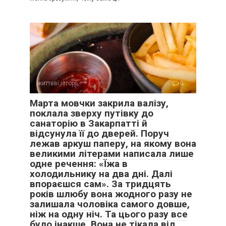
життєві історії
0
Марта мовчки закрила валізу,
поклала зверху путівку до
санаторію в Закарпатті й
відсунула її до дверей. Поруч
лежав аркуш паперу, на якому вона
великими літерами написала лише
одне речення: «Їжа в
холодильнику на два дні. Далі
впораєшся сам». За тридцять
років шлюбу вона жодного разу не
залишала чоловіка самого довше,
ніж на одну ніч. Та цього разу все
було інакше. Вона не тікала від