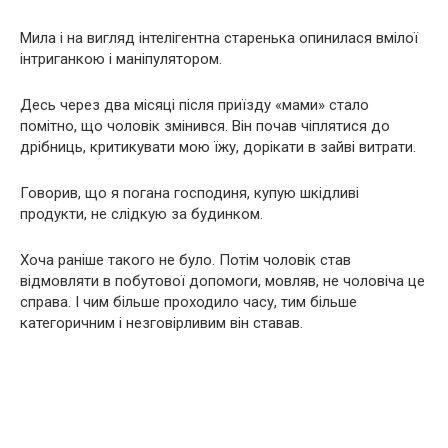
Мила і на вигляд інтелігентна старенька опинилася вмілої
інтриганкою і маніпулятором.
Десь через два місяці після приїзду «мами» стало
помітно, що чоловік змінився. Він почав чіплятися до
дрібниць, критикувати мою їжу, дорікати в зайві витрати.
Говорив, що я погана господиня, купую шкідливі
продукти, не слідкую за будинком.
Хоча раніше такого не було. Потім чоловік став
відмовляти в побутової допомоги, мовляв, не чоловіча це
справа. І чим більше проходило часу, тим більше
категоричним і незговірливим він ставав.