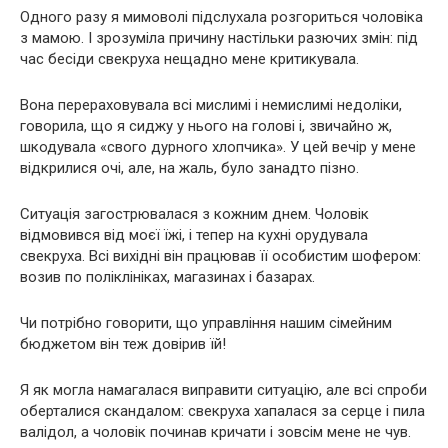
Одного разу я мимоволі підслухала розгориться чоловіка
з мамою. І зрозуміла причину настільки разючих змін: під
час бесіди свекруха нещадно мене критикувала.
Вона перераховувала всі мислимі і немислимі недоліки,
говорила, що я сиджу у нього на голові і, звичайно ж,
шкодувала «свого дурного хлопчика». У цей вечір у мене
відкрилися очі, але, на жаль, було занадто пізно.
Ситуація загострювалася з кожним днем. Чоловік
відмовився від моєї їжі, і тепер на кухні орудувала
свекруха. Всі вихідні він працював її особистим шофером:
возив по поліклініках, магазинах і базарах.
Чи потрібно говорити, що управління нашим сімейним
бюджетом він теж довірив їй!
Я як могла намагалася виправити ситуацію, але всі спроби
оберталися скандалом: свекруха хапалася за серце і пила
валідол, а чоловік починав кричати і зовсім мене не чув.