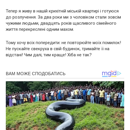
Тепер я живу в нашій крихітній міській квартирі і готуюся
до розлучення. За два роки ми з чоловіком стали зовсім
чужими людьми, двадцять років щасливого сімейного
життя перекреслені одним махом.
Тому хочу всіх попередити: не повторюйте моїх помилок!
Не пускайте свекруха в свій будинок, тримайте її на
відстані! Чим далі, тим краще! Хіба не так?