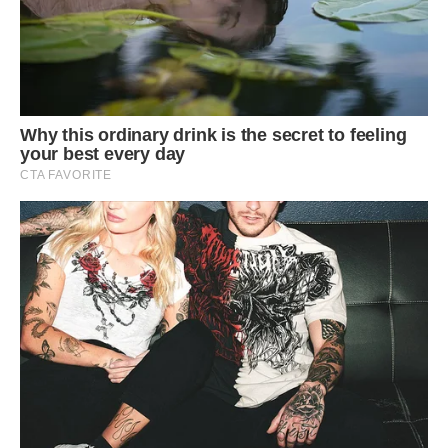
– Я все це розумію, але… Але відчуваю себе так, ніби йду
проти матері. Вона присвятила мені все життя, зараз
допомагає виховувати дочку, а я, така егоїстка?!
– Ти просто хочеш бути щасливою. Що в цьому поганого?
– Ти так говориш, бо її не знаєш. Самотня жінка повинна
займатися вихованням дитини! – сказала я, повторюючи
мамині слова.
– Так це самотня! Ань, давай одружимось?