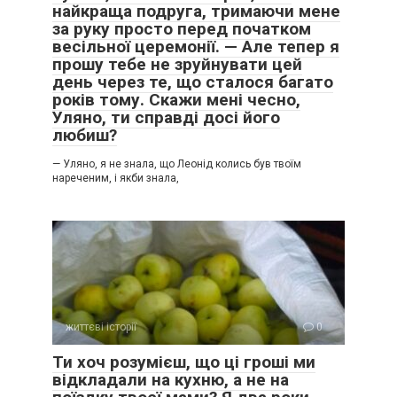
найкраща подруга, тримаючи мене
за руку просто перед початком
весільної церемонії. — Але тепер я
прошу тебе не зруйнувати цей
день через те, що сталося багато
– Ось побачиш, цей кине тебе точно так само, як і той…,
років тому. Скажи мені чесно,
твій колишній. Тоді прилізеш на колінах до нещасної і
Уляно, ти справді досі його
одинокої матері, якщо, звичайно, застанеш її в живих! –
любиш?
вона жбурнула букет на землю, розвернулася і пішла.
— Уляно, я не знала, що Леонід колись був твоїм
нареченим, і якби знала,
Шестирічна Катруся, з подивом спостерігала цю сцену,
розрядила обстановку: “Так ми додому їхати будемо? Чи
тут жити залишимося?”
– Маленька принцеса наказала їхати додому! Потрібно
виконувати! – Андрій підхопив сумку, взяв Катрусю за
руку і озирнувся на мене. Я розгублено стояла на пероні: –
Ань, ти з нами чи як?
життєві історії
0
– Мам, пішли додому, їсти хочеться! – додала донька.
Ти хоч розумієш, що ці гроші ми
відкладали на кухню, а не на
З тих пір пройшов рік. Ми з Андрієм розписалися. Мама