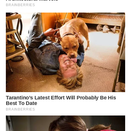
– А ти куди збираєшся?
– Домовилась зустрітися з подругою, – збрехала я.
– Куди ви йдете?
– В кафе.
– Удвох? Як це буде виглядати?
– Що? – не зрозуміла я.