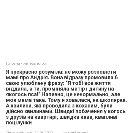
Головна
»
життєві історії
Я прекрасно розуміла: не можу розповісти
мамі про Андрія. Вона відразу промовила б
свою улюблену фразу: “Я тобі все життя
віддала, а ти, проміняла матір і дитину на
якогось пса!” Напевно, це ненормально, але
моя мама така. Тому я ховалася, як школярка.
А хвилини, які проводила з коханим, були
дійсно хвилинами. Швидкі побачення у когось
з друзів на квартирі, швидка кава, квапливі
поцілунки
Дата публікації:
13.06.2020
життєві історії