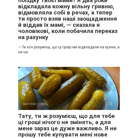
поїздку твоєї мами? Я два роки
відкладала кожну вільну гривню,
іноді забирає Катрусю до себе, але ніколи не буває у нас,
відмовляла собі в речах, а тепер
майже не дзвонить. Вона все ще не може зрозуміти, що
ти просто взяв наші заощадження
дочці теж хочеться щастя, простого жіночого щастя,
й віддав їх мамі, — сказала я
поруч з коханою людиною. Скоро у нас народиться син.
чоловікові, коли побачила переказ
Цікаво, як мама на це відреагує? А я? Я дуже щаслива!
на рахунку
Передрук без посилання на ibilingua.com – заборонений!
— Ти хоч розумієш, що ці гроші ми відкладали на кухню, а
не на
життєві історії
0
Тату, ти ж розумієш, що для тебе
ці гроші нічого не змінять, а для
мене зараз це дуже важливо. Я не
прошу тебе купувати мені нове