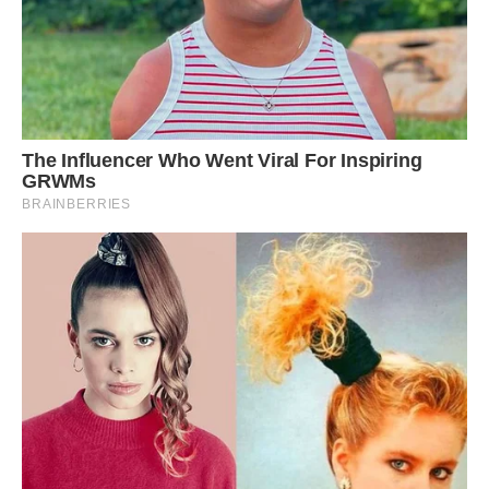
– І що з того?
– А то, що тобі потрібно займатися її вихованням, а не
тинятися по барах, як остання…
– Мамо!
– Ні. Ні. І ні.
– Мама, але у мене ж повинно бути особисте життя!