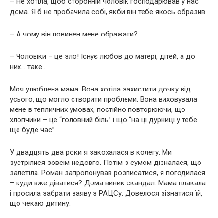
– Не хотіла, щоб сторонній чоловік господарював у нас
дома. Я б не пробачила собі, якби він тебе якось образив.
– А чому він повинен мене ображати?
– Чоловіки – це зло! Існує любов до матері, дітей, а до
них… таке…
Моя улюблена мама. Вона хотіла захистити дочку від
усього, що могло створити проблеми. Вона виховувала
мене в тепличних умовах, постійно повторюючи, що
хлопчики – це “головний біль” і що “на ці дурниці у тебе
ще буде час”.
У двадцять два роки я закохалася в колегу. Ми
зустрілися зовсім недовго. Потім з сумом дізналася, що
залетіла. Роман запропонував розписатися, я погодилася
– куди вже діватися? Дома виник скандал. Мама плакала
і просила забрати заяву з РАЦСу. Довелося зізнатися їй,
що чекаю дитину.