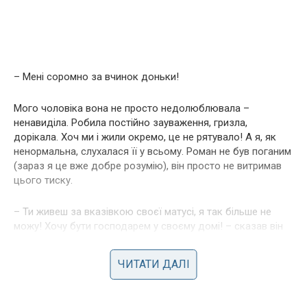
– Мені соромно за вчинок доньки!
Мого чоловіка вона не просто недолюблювала –
ненавиділа. Робила постійно зауваження, гризла,
дорікала. Хоч ми і жили окремо, це не рятувало! А я, як
ненормальна, слухалася її у всьому. Роман не був поганим
(зараз я це вже добре розумію), він просто не витримав
цього тиску.
– Ти живеш за вказівкою своєї матусі, я так більше не
можу! Хочу бути господарем у своєму домі! – сказав він
одного разу.
ЧИТАТИ ДАЛІ
Мені б взяти тоді, та й послухатися його. На жаль…
Через два роки ми розійшлися. Колишній чоловік