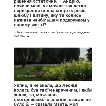
рішення остаточне. — Андрію,
поясни мені, як можна так легко
– Мамочко, заспокойся! Ти ж знаєш, як я люблю тебе…
перекреслити дванадцять років
шлюбу і дитину, яку ти колись
називав найбільшим подарунком у
своєму житті?
— Ти ж сам казав, що наш син був твоєю відповіддю на
молитви. А
життєві історії
0
Уляно, я не знала, що Леонід
колись був твоїм нареченим, і якби
знала, то, можливо,
сьогоднішнього весілля взагалі не
було б, — сказала Марта, моя