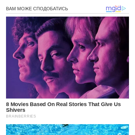
виявився порядною людиною: залишив нам з дочкою
свою квартиру і поїхав з міста. І аліменти на Катрусю я
отримувала регулярно. Через кілька років випадково
дізналася: він одружився, народився син, щасливий.
– Я ж казала, що цей слабак не для тебе, – не втрималася
мама від уїдливих коментарів.