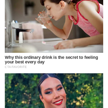
– Дві самотні жінки шукають пригод… Не смій нікуди йти! У
тебе є дитина!