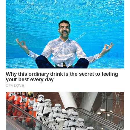
– А який для мене? – запитала не менше уїдливо. –
Змилуйся, мамо, і так нудно…
– А тепер ти залишилася одна з дитиною на руках, –
продовжувала вона, як ні в чому не бувало. – А самотній
жінці в житті нелегко доводиться. Ти в цьому
переконаєшся на власній шкурі…
Мама наполягла, щоб ми з донькою переїхали до неї, а ту
квартиру здавали в оренду. Вона забирала Катрусю з
садка, готувала обіди і вечері, читала їй. А я робила
кар’єру! У той час головними для мене були дитина,