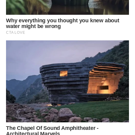
дати їй ключі від моєї квартири. Що було робити? Знову
підкорилася! Одного разу в суботу зателефонувала їй:
– Можеш сьогодні ввечері посидіти з Катрусею?