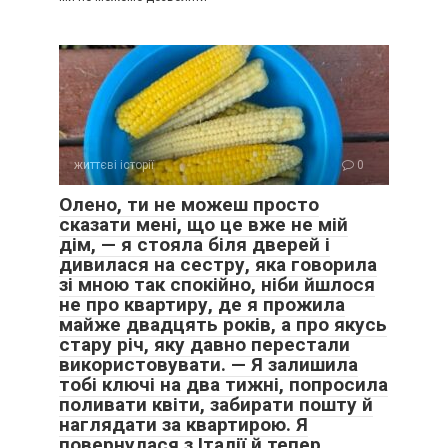
пухнастого ведмедика. – Ми з Анею вирішили
одружитися.
– Що ?! Вирішили? А мене ви запитали ?! – її голос
зірвався на крик.
– Ось я і питаю! – незворушно відповів мій майбутній
чоловік.
життєві історії
0
Олено, ти не можеш просто
сказати мені, що це вже не мій
дім, — я стояла біля дверей і
дивилася на сестру, яка говорила
зі мною так спокійно, ніби йшлося
не про квартиру, де я прожила
майже двадцять років, а про якусь
стару річ, яку давно перестали
використовувати. — Я залишила
тобі ключі на два тижні, попросила
поливати квіти, забирати пошту й
наглядати за квартирою. Я
повернулася з Італії й тепер