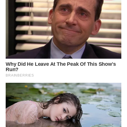
була бажана. Саме тоді зрозуміла, що не хочу жити без
любові… Після роботи летіла додому як на крилах. Тому
що там чекав Андрій. Ми разом готували вечерю,
дивилися телевізор і…
– Так може бути кожен день… – сказав він якось. – Давай
закінчимо цю комедію з хованками, добре? Ти ж не
маленька дівчинка.