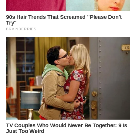
– Про що ти? У тебе є дочка і мати! У суботу вранці щоб
була у мене як штик! Потрібно вимити вікна, прибратися в
домі, допомогти хоч чимось хворий матері! – в її голосі
з’явилися істеричні нотки.
І хоч мама – я це знала точно – була абсолютно
здоровою, довелося передзвонити Андрію і перенести
побачення. Коханий засмутився, але змирився. А я … я