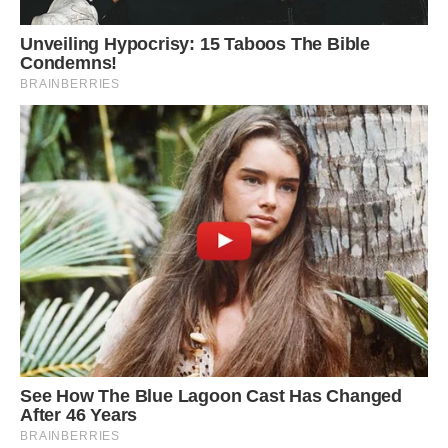
– Мама буде проти…
– При чому тут мама? Це твоє життя! Я мрію мати сім’ю,
прокидатися з тобою в одному ліжку, ходити по вихідним
з вами в парк, водити дітей в цирк!