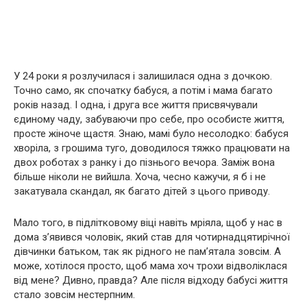
У 24 роки я розлучилася і залишилася одна з дочкою.
Точно само, як спочатку бабуся, а потім і мама багато
років назад. І одна, і друга все життя присвячували
єдиному чаду, забуваючи про себе, про особисте життя,
просте жіноче щастя. Знаю, мамі було несолодко: бабуся
хворіла, з грошима туго, доводилося тяжко працювати на
двох роботах з ранку і до пізнього вечора. Заміж вона
більше ніколи не вийшла. Хоча, чесно кажучи, я б і не
закатувала скандал, як багато дітей з цього приводу.
Мало того, в підлітковому віці навіть мріяла, щоб у нас в
дома з’явився чоловік, який став для чотирнадцятирічної
дівчинки батьком, так як рідного не пам’ятала зовсім. А
може, хотілося просто, щоб мама хоч трохи відволіклася
від мене? Дивно, правда? Але після відходу бабусі життя
стало зовсім нестерпним.