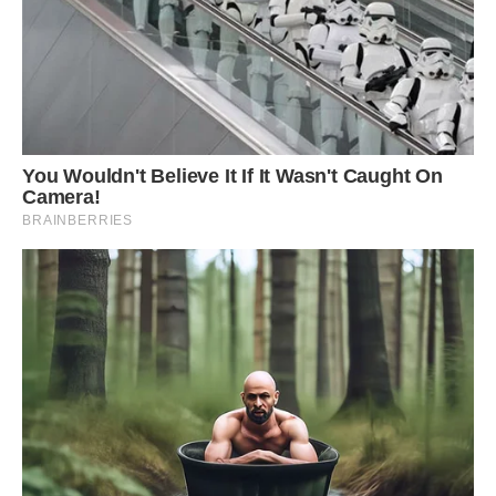
робота, будинок. Але раптом в нашій фірмі з’явився
Андрій…
Хлопець відразу мені сподобався, та й я йому теж. Любов
звалилася несподівано, розбудила бажання, що заснули.
Кожен день я мчала з дому, як на крилах, бо знала, що
зустріч ЙОГО. Згодом нам перестало вистачати поглядів,
посмішок і sms-ок. Ми обидва хотіли чогось більшого.
Однак була одна проблема – мама, яка не раз давала
зрозуміти, що після розлучення я повинна повністю
присвятити себе дитині, як це зробили колись і вона, і
бабуся.
Першим моїм кроком до самостійності і першим
скандалом стала заява про те, що я хочу переїхати в
свою квартиру. Мати кричала і плакала. Стверджувала, що
я не впораюся з вихованням дочки, що дівчинка буде
вічно голодна, що… Вона несла таку нісенітницю!
Замовкла лише тоді, коли я сказала, що Катруся стане
ходити в елітний садочок. Не возити ж її вранці в
переповненому транспорті? Погодилася, але зажадала