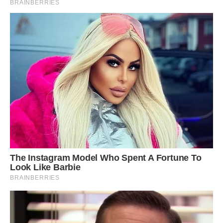
прекрасно розуміла: не можу розповісти мамі про Андрія.
Вона відразу промовила свою улюблену фразу: “Я тобі
все життя віддала, а ти, проміняла матір і дитину на
якогось пса!”
Напевно, це ненормально, але моя мама така. Тому я
ховалася, як школярка. А хвилини, які проводила з
коханим, були дійсно хвилинами. Швидкі побачення у
когось з друзів на квартирі, швидка кава, квапливі
поцілунки…
Мама так і не змогла зрозуміти простої істини: я маю
право на звичайне жіноче щастя поруч з коханим
чоловіком. Чи зрозуміє вона це колись?
Щоб пояснити свої запізнення, брехала, вигадувала
відмовки. Влітку мама забрала Катрусю на море. “Два
тижні спокою!” – блаженно думала я. Нарешті не потрібно
поспішати. Нарешті могла провести з Андрієм ніч. Ми так
довго цього чекали. Я любила і була любима. Я хотіла і