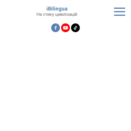
Перейти
iBilingua
до
На стику цивілізацій
вмісту