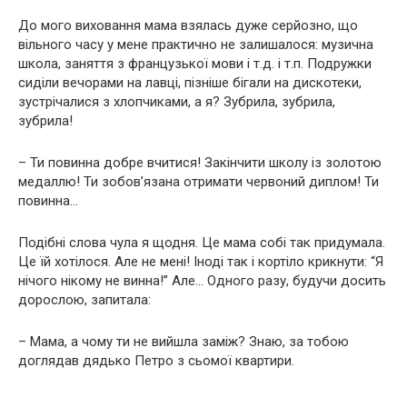
До мого виховання мама взялась дуже серйозно, що
вільного часу у мене практично не залишалося: музична
школа, заняття з французької мови і т.д. і т.п. Подружки
сиділи вечорами на лавці, пізніше бігали на дискотеки,
зустрічалися з хлопчиками, а я? Зубрила, зубрила,
зубрила!
– Ти повинна добре вчитися! Закінчити школу із золотою
медаллю! Ти зобов’язана отримати червоний диплом! Ти
повинна…
Подібні слова чула я щодня. Це мама собі так придумала.
Це їй хотілося. Але не мені! Іноді так і кортіло крикнути: “Я
нічого нікому не винна!” Але… Одного разу, будучи досить
дорослою, запитала:
– Мама, а чому ти не вийшла заміж? Знаю, за тобою
доглядав дядько Петро з сьомої квартири.