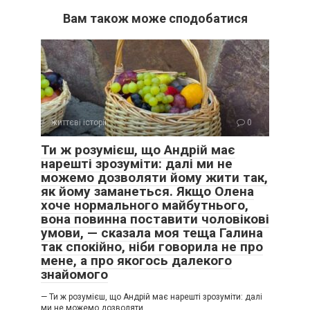
Вам також може сподобатися
– Дітей? Яких дітей!
життєві історії
0
Ти ж розумієш, що Андрій має
– Наших! Я люблю Катрусю, як рідну, але хочу мати і своїх
нарешті зрозуміти: далі ми не
малюків! Невже ти не розумієш?
можемо дозволяти йому жити так,
як йому заманеться. Якщо Олена
– Але…
хоче нормального майбутнього,
– Ніяких “але”! Питання вирішено! Ми стояли на пероні.
вона повинна поставити чоловікові
Коли поїзд підійшов, я сильніше стиснула руку Андрія.
умови, — сказала моя теща Галина
Мама з Катрусею виходять з вагона, а моє серце стукає
так спокійно, ніби говорила не про
так гучно, що здається, всі це чують.
мене, а про якогось далекого
знайомого
– Галина Петрівна, я прошу руки вашої дочки! – з ходу
— Ти ж розумієш, що Андрій має нарешті зрозуміти: далі
випалив Андрій, простягаючи їй букет квітів, а Катрусі
ми не можемо дозволяти