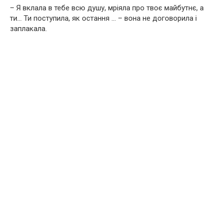
– Я вклала в тебе всю душу, мріяла про твоє майбутнє, а
ти… Ти поступила, як остання … – вона не договорила і
заплакала.