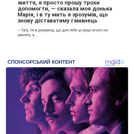
життя, я просто прошу трохи
допомогти, — сказала моя донька
Марія, і в ту мить я зрозумів, що
знову діставатиму гаманець
— Тату, ти ж розумієш, що для тебе ці гроші нічого не
змінять, а
Фото ілюстративне – klevo
Сподобалась стаття? Поділіться з друзями на Facebook