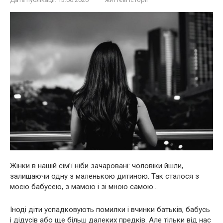
Жінки в нашій сім’ї ніби зачаровані: чоловіки йшли,
залишаючи одну з маленькою дитиною. Так сталося з
моєю бабусею, з мамою і зі мною самою…
Іноді діти успадковують помилки і вчинки батьків, бабусь
і дідусів або ще більш далеких предків. Але тільки від нас