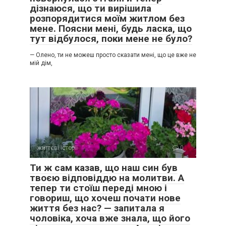
дізнаюся, що ти вирішила
розпорядитися моїм житлом без
мене. Поясни мені, будь ласка, що
тут відбулося, поки мене не було?
— Олено, ти не можеш просто сказати мені, що це вже не
мій дім,
– Ніколи! Ніколи не погоджуся!
– Так… я ж не вам пропоную, – посміхнувся Андрій.
життєві історії
0
– Мам, дозволь мені бути щасливою! – прошепотіла.
Ти ж сам казав, що наш син був
твоєю відповіддю на молитви. А
– А я? Ти про мене подумала? Кидати стару хвору матір
тепер ти стоїш переді мною і
заради якогось мужика?
говориш, що хочеш почати нове
життя без нас? — запитала я
На нас оглядалися перехожі, ще трохи і почнуть тикати
чоловіка, хоча вже знала, що його
пальцями.