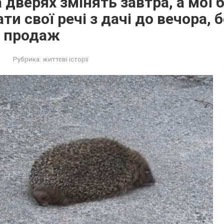
 дверях змінять завтра, а мої 
и свої речі з дачі до вечора, бо
а продаж
Рубрика:
життєві історії