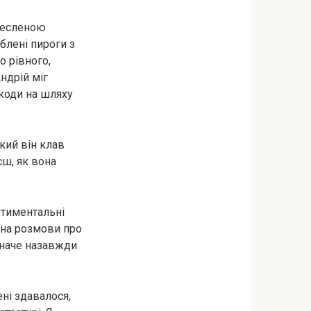
кресленою
блені пироги з
о рівного,
ндрій міг
шкоди на шляху
кий він клав
єш, як вона
ентиментальні
в на розмови про
, наче назавжди
ені здавалося,