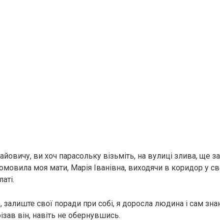
овичу, ви хоч парасольку візьміть, на вулиці злива, ще з
ромовила моя мати, Марія Іванівна, виходячи в коридор у с
аті.
, залиште свої поради при собі, я доросла людина і сам зна
ізав він, навіть не обернувшись.