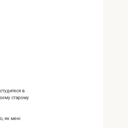
астудитеся в
воєму старому
ю, як мені