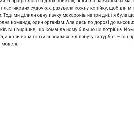
. Я працювала на двох роботах, поки він навчався на магіс
 пластикових судочках, рахувала кожну копійку, щоб він міг
и. Тоді ми ділили одну пачку макаронів на три дні, і я була щ
одна команда, один організм. Але десь по дорозі до високих
ків він вирішив, що команда йому більше не потрібна. Йом
, а коли вона трохи зносилася від побуту та турбот — він п
у модель.