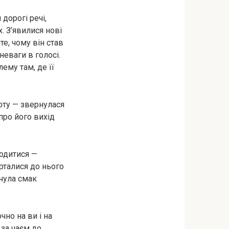
дорогі речі,
. З’явилися нові
те, чому він став
еваги в голосі.
ему там, де її
боту — звернулася
про його вихід
водитися —
рталися до нього
дчула смак
но на ви і на
 за чаєм до