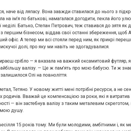
я, наче від ляпасу. Вона завжди ставилася до нього з під
а на ім’я по батькові, намагалася догодити, пекла його улю
неділі. Батько, Степан Петрович, теж ставився до зятя як д
з першим бізнесом, віддав свої останні збереження, щоб А
ий офіс. А тепер ми всі стояли перед ним, як прикрі пере
лискучої долі, про яку ми навіть не здогадувалися.
бираєш срібло — я вказала на важкий оксамитовий футляр, я
найбільшу валізу. — Це ж пам’ять про мою бабусю. Ти ж зна
 залишилося Олі на повноліття.
етал, Тетяно. У новому житті мені потрібні ресурси, а не с
х родичів. Вважай це компенсацією за роки, які я витрати
ності — він застебнув валізу з таким металевим скреготом
 мою душу.
есілля 15 років тому. Ми були молодими, амбітними і, як м