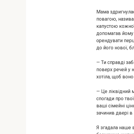
Мама здригнулас
повагою, називал
капустою кожної 
допомагав йому 
орендувати перш
до його нової, б
— Ти справді за
поверх речей у 
хотіла, щоб воно
— Це ліквідний м
спогади про твої
ваші сімейні цін
зачинив двері в
Я згадала наше в