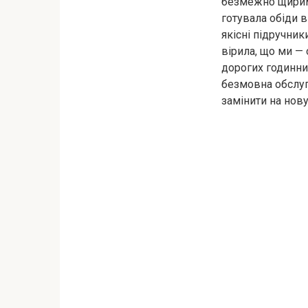
безмежно щирими
готувала обіди в
якісні підручник
вірила, що ми — 
дорогих годинни
безмовна обслуга
замінити на нов