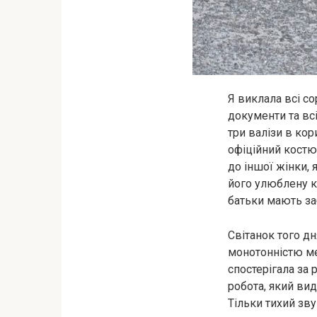
Я виклала всі со
документи та всі
три валізи в ко
офіційний костю
до іншої жінки, 
його улюблену кр
батьки мають заб
Світанок того дн
монотонністю мет
спостерігала за 
робота, який вид
Тільки тихий зву