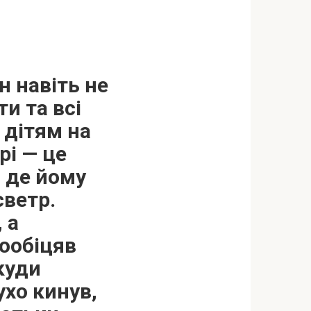
н навіть не
и та всі
 дітям на
рі — це
 де йому
светр.
 а
пообіцяв
куди
ухо кинув,