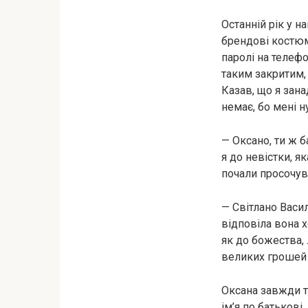
Останній рік у н
брендові костюми
паролі на телефо
таким закритим,
Казав, що я зана
немає, бо мені н
— Оксано, ти ж б
я до невістки, я
почали просочув
— Світлано Васи
відповіла вона 
як до божества,
великих грошей 
Оксана завжди т
ім’я по батькові