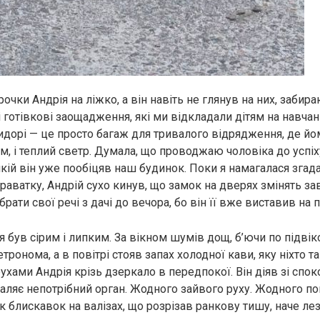
рочки Андрія на ліжко, а він навіть не глянув на них, забир
 готівкові заощадження, які ми відкладали дітям на навчанн
ридорі — це просто багаж для тривалого відрядження, де йо
м, і теплий светр. Думала, що проводжаю чоловіка до успіх
якій він уже пообіцяв наш будинок. Поки я намагалася згад
аватку, Андрій сухо кинув, що замок на дверях змінять зав
рати свої речі з дачі до вечора, бо він її вже виставив на 
я був сірим і липким. За вікном шумів дощ, б’ючи по підві
ронома, а в повітрі стояв запах холодної кави, яку ніхто та
рухами Андрія крізь дзеркало в передпокої. Він діяв зі спок
аляє непотрібний орган. Жодного зайвого руху. Жодного пог
к блискавок на валізах, що розрізав ранкову тишу, наче лез