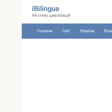
Перейти
iBilingua
до
вмісту
На стику цивілізацій
Головна
Світ
Україна
Біз