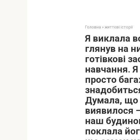
Головна
»
життєві історії
Я виклала вс
глянув на н
готівкові з
навчання. Я
просто бага
знадобиться
Думала, що 
виявилося —
наш будинок
поклала йог