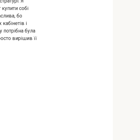
тратурі. Я
 купити собі
аслива, бо
 кабінетів і
у потрібна була
росто вирішив її