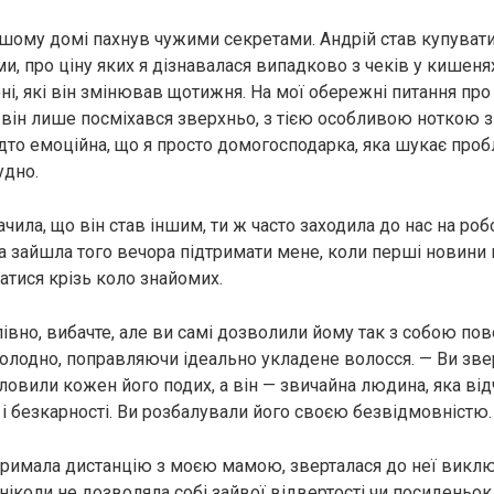
ашому домі пахнув чужими секретами. Андрій став купувати 
, про ціну яких я дізнавалася випадково з чеків у кишенях
ні, які він змінював щотижня. На мої обережні питання про 
 він лише посміхався зверхньо, з тією особливою ноткою зн
дто емоційна, що я просто домогосподарка, яка шукає пробл
удно.
ачила, що він став іншим, ти ж часто заходила до нас на ро
ка зайшла того вечора підтримати мене, коли перші новини 
атися крізь коло знайомих.
лівно, вибачте, але ви самі дозволили йому так з собою по
холодно, поправляючи ідеально укладене волосся. — Ви зве
 ловили кожен його подих, а він — звичайна людина, яка ві
і безкарності. Ви розбалували його своєю безвідмовністю.
римала дистанцію з моєю мамою, зверталася до неї виключ
, ніколи не дозволяла собі зайвої відвертості чи посиденьок