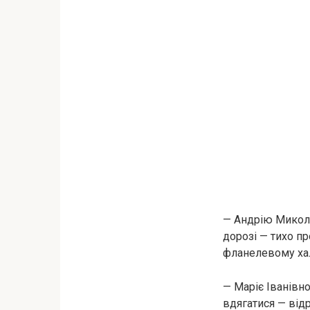
— Андрію Миколай
дорозі — тихо п
фланелевому хал
— Маріє Іванівно
вдягатися — відр