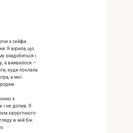
аючи з сейфа
я. Я вірила, що
му знадобиться і
у, а виявилося —
ати, куди поклала
тра, а мої
продаж.
конню з
к і не допив. Я
оєм хірургічного
ляду в мій бік.
о.