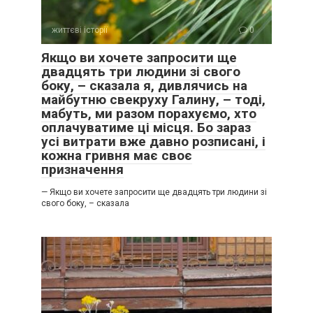
життєві історії
0
Якщо ви хочете запросити ще
двадцять три людини зі свого
боку, – сказала я, дивлячись на
майбутню свекруху Галину, – тоді,
мабуть, ми разом порахуємо, хто
оплачуватиме ці місця. Бо зараз
усі витрати вже давно розписані, і
кожна гривня має своє
призначення
— Якщо ви хочете запросити ще двадцять три людини зі
свого боку, – сказала