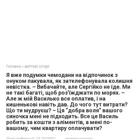
Головна
»
життєві історії
Я вже подумки чемодани на відпочинок з
онуком пакувала, як зателефонувала колишня
невістка. – Вибачайте, але Сергійко не їде. Ми
не такі багаті, щоб роз’їжджати по морях. –
Але ж мій Василько все оплатив, і на
кишенькові навіть дав. До чого тут витрати?
Що ти мудруєш? – Ця “добра воля” вашого
синочка мені не підходить. Все це Василь
робить за кошти з аліментів, а мені по-
вашому, чим квартиру оплачувати?
Дата публікації:
12.10.2021
життєві історії