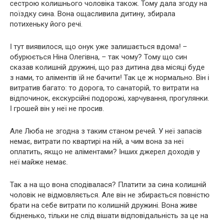
сестрою колишнього чоловіка також. Тому дала згоду на
поїздку сина. Вона ощасливила дитину, збирала
потихеньку його речі.
І тут виявилося, що онук уже залишається вдома! –
обурюється Ніна Олегівна, – так чому? Тому що син
сказав колишній дружині, що раз дитина два місяці буде
з нами, то аліментів їй не бачити! Так це ж нормально. Він і
витратив багато: то дорога, то санаторій, то витрати на
відпочинок, екскурсійні подорожі, харчування, прогулянки.
І грошей він у неї не просив.
Але Люба не згодна з таким станом речей. У неї запасів
немає, витрати по квартирі на ній, а чим вона за неї
оплатить, якщо не аліментами? Інших джерел доходів у
неї майже немає.
Так а на що вона сподівалася? Платити за сина колишній
чоловік не відмовляється. Але він не збирається повністю
брати на себе витрати по колишній дружині. Вона живе
бідненько, тільки не слід вішати відповідальність за це на