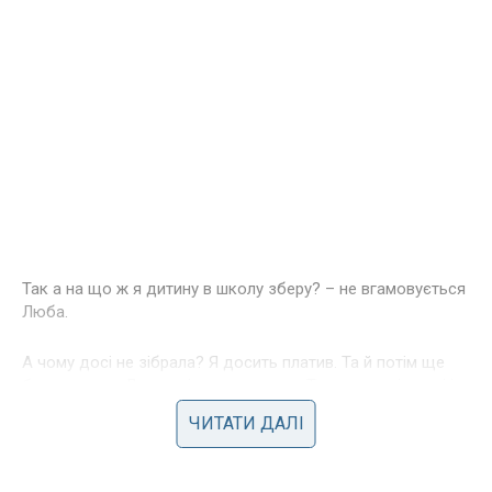
Так а на що ж я дитину в школу зберу? – не вгамовується
Люба.
А чому досі не зібрала? Я досить платив. Та й потім ще
буду давати. До осені ще отримаєш. Так що на ці гроші і
збереш.
ЧИТАТИ ДАЛІ
Колишній чоловік Люби – жмот? Адже сім’ю розвалив він,
а тепер він грає на почуттях і користується ситуацією?