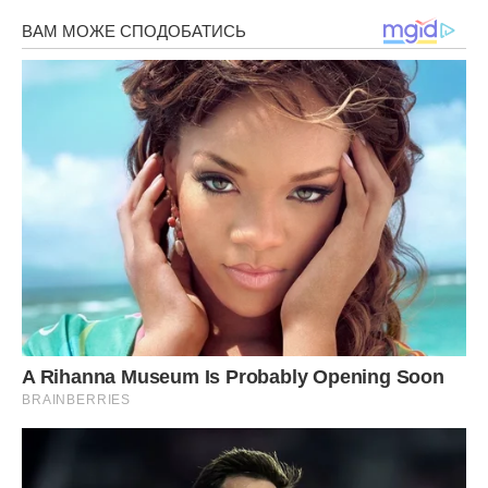
Шантажує? Так не годиться?
Та й закон таке не регламентує. Як бути у випадку, коли
дитина знаходиться тимчасово у батька з аліментами?
Або ж це Люба хоче занадто багато? Як думаєте?
Хто в цій ситуації правий?
Фото ілюстративне – спеціально для ibilingua