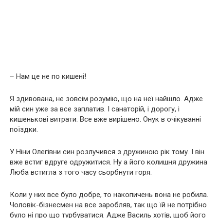
– Нам це не по кишені!
Я здивована, не зовсім розумію, що на неї найшло. Адже
мій син уже за все заплатив. І санаторій, і дорогу, і
кишенькові витрати. Все вже вирішено. Онук в очікуванні
поїздки.
У Ніни Олегівни син розлучився з дружиною рік тому. І він
вже встиг вдруге одружитися. Ну а його колишня дружина
Люба встигла з того часу сьорбнути горя.
Коли у них все було добре, то накопичень вона не робила.
Чоловік-бізнесмен на все заробляв, так що їй не потрібно
було ні про що турбуватися. Адже Василь хотів, щоб його