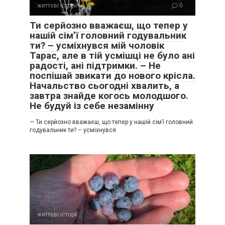
життєві історії
0
Ти серйозно вважаєш, що тепер у
нашій сім’ї головний годувальник
ти? – усміхнувся мій чоловік
Тарас, але в тій усмішці не було ані
радості, ані підтримки. – Не
поспішай звикати до нового крісла.
Начальство сьогодні хвалить, а
завтра знайде когось молодшого.
Не будуй із себе незамінну
— Ти серйозно вважаєш, що тепер у нашій сім’ї головний
годувальник ти? – усміхнувся
життєві історії
0