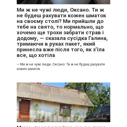
Ми ж не чужі люди, Оксано. Ти ж
не будеш рахувати кожен шматок
на своєму столі? Ми прийшли до
тебе на свято, то нормально, що
хочемо ще трохи забрати страв і
додому, — сказала сусідка Галина,
тримаючи в руках пакет, який
принесла вже після того, як з’їла
все, що хотіла
— Ми ж не чужі люди, Оксано. Ти ж не будеш рахувати
кожен шматок
життєві історії
0