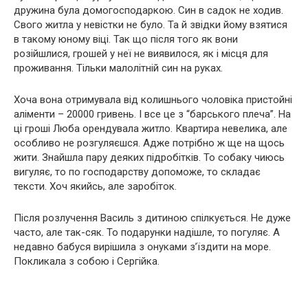
дружина була домогосподаркою. Син в садок не ходив.
Свого житла у невістки не було. Та й звідки йому взятися
в такому юному віці. Так що після того як вони
розійшлися, грошей у неї не виявилося, як і місця для
проживання. Тільки малолітній син на руках.
Хоча вона отримувала від колишнього чоловіка пристойні
аліменти – 20000 гривень. І все це з “барського плеча”. На
ці гроші Люба орендувала житло. Квартира невелика, але
особливо не розгуляєшся. Адже потрібно ж ще на щось
жити. Знайшла пару деяких підробітків. То собаку чиюсь
вигуляє, то по господарству допоможе, то складає
тексти. Хоч якийсь, але заробіток.
Після розлучення Василь з дитиною спілкується. Не дуже
часто, але так-сяк. То подарунки надішле, то погуляє. А
недавно бабуся вирішила з онуками з’їздити на море.
Покликала з собою і Сергійка.