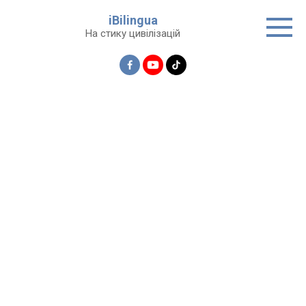
Перейти
iBilingua
до
На стику цивілізацій
вмісту