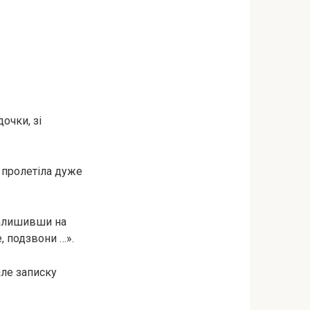
очки, зі
ч пролетіла дуже
 залишивши на
, подзвони …».
але записку