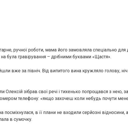
арне, ручної роботи, мама його замовляла спеціально для д
 на була гравірування – дрібними буквами «Щастя».
шли вже за північ. Від випитого вина кружляло голову, ні
оли Олексій зібрав свої речі і тихенько попрощався з нею,
 номером телефону: «якщо захочеш коли небудь почути мене
 посміхнулася, в її плани не входили серйозні відносини, 
лала в сумочку.