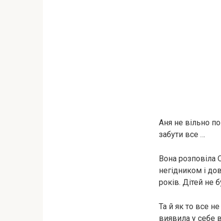
Аня не вільно по
забути все …
Вона розповіла О
негідником і до
років. Дітей не 
Та й як то все н
виявила у себе 