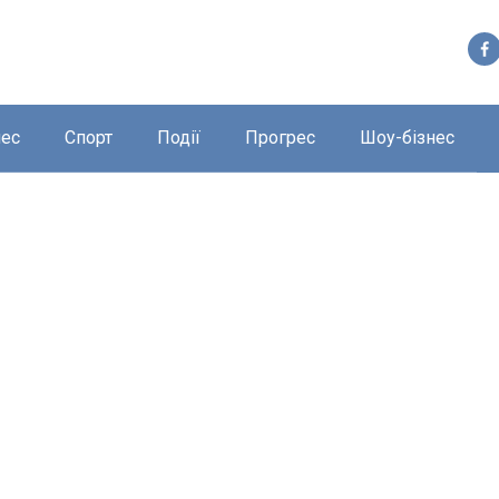
нес
Спорт
Події
Прогрес
Шоу-бізнес