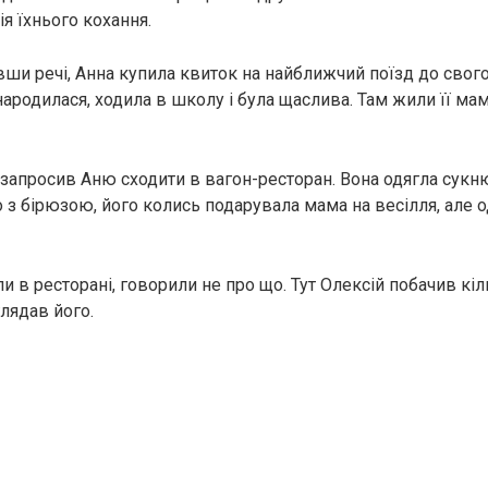
ія їхнього кохання.
ши речі, Анна купила квиток на найближчий поїзд до свого 
ародилася, ходила в школу і була щаслива. Там жили її мам
запросив Аню сходити в вагон-ресторан. Вона одягла сукню
 з бірюзою, його колись подарувала мама на весілля, але о
и в ресторані, говорили не про що. Тут Олексій побачив кіль
лядав його.