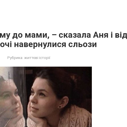
ому до мами, – сказала Аня і в
а очі навернулися сльози
Рубрика:
життєві історії