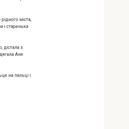
рідного міста,
а і старенька
, дістала з
дягала Аня
це на пальці і