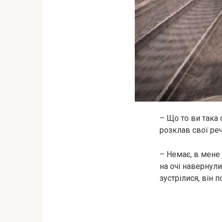
– Що то ви така 
розклав свої реч
– Немає, в мене 
на очі навернули
зустрілися, він п