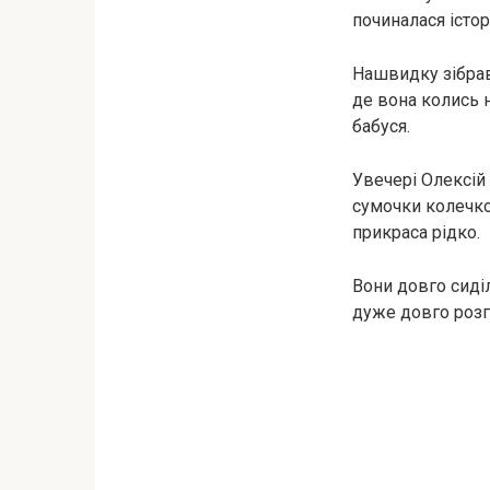
починалася істор
Нашвидку зібрав
де вона колись н
бабуся.
Увечері Олексій 
сумочки колечко
прикраса рідко.
Вони довго сиділ
дуже довго розг