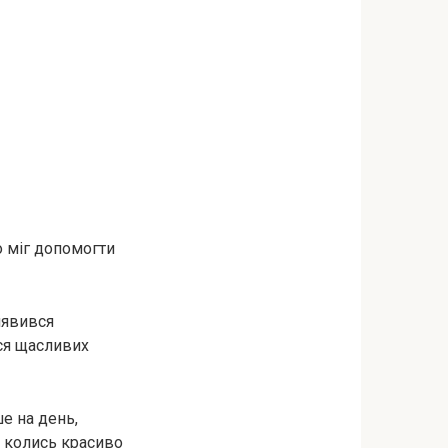
то міг допомогти
иявився
ося щасливих
ше на день,
я колись красиво