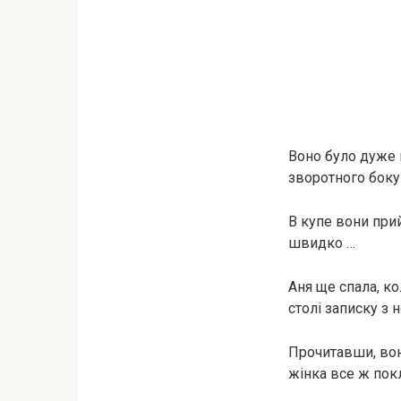
Воно було дуже г
зворотного боку
В купе вони прий
швидко …
Аня ще спала, к
столі записку з
Прочитавши, вона
жінка все ж пок