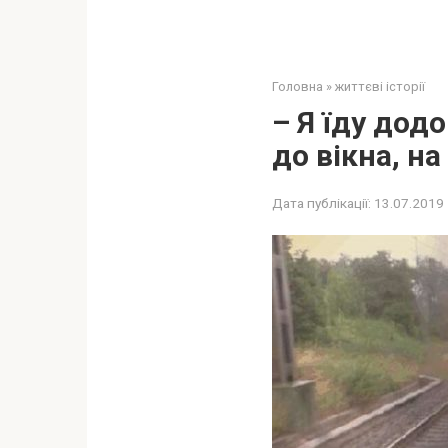
Головна
»
життєві історії
– Я їду дод
до вікна, н
Дата публікації:
13.07.2019