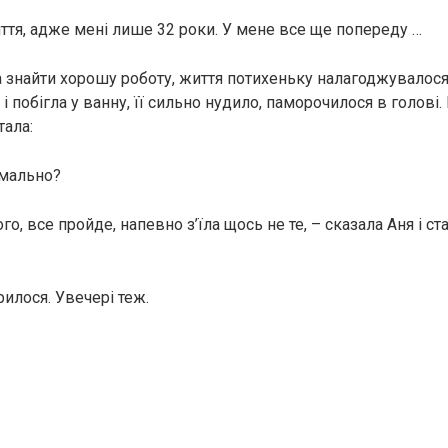
ття, адже мені лише 32 роки. У мене все ще попереду …
знайти хорошу роботу, життя потихеньку налагоджувалося.
і побігла у ванну, її сильно нудило, паморочилося в голові
тала:
рмально?
го, все пройде, напевно з’їла щось не те, – сказала Аня і ст
илося. Увечері теж.