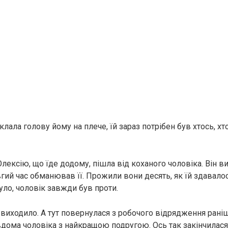
клала голову йому на плече, їй зараз потрібен був хтось, х
лексію, що їде додому, пішла від коханого чоловіка. Він в
вгий час обманював її. Прожили вони десять, як їй здавал
було, чоловік завжди був проти.
е виходило. А тут повернулася з робочого відрядження рані
вдома чоловіка з найкращою подругою. Ось так закінчилас