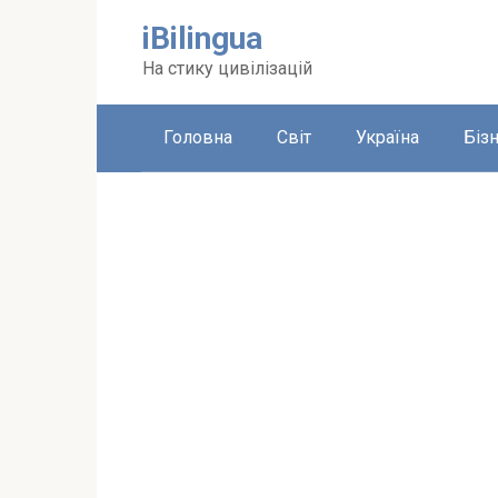
Перейти
iBilingua
до
вмісту
На стику цивілізацій
Головна
Світ
Україна
Біз