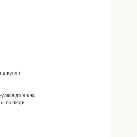
 в купе і
улася до вікна,
хні погляди