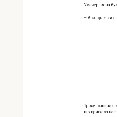
Увечері вона бу
– Аня, що ж ти н
Трохи пізніше сі
що приїхала на 