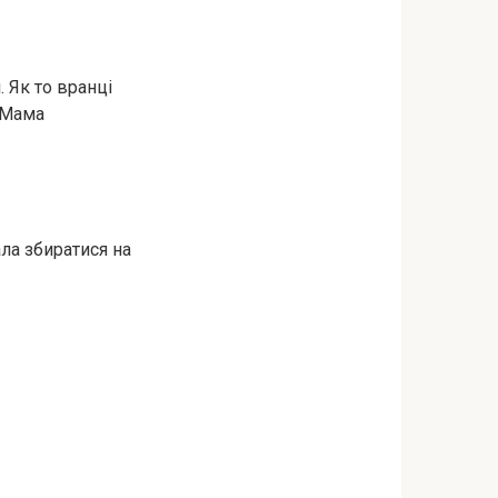
 Як то вранці
. Мама
ала збиратися на