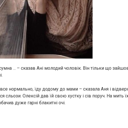
сумна … – сказав Ані молодий чоловік. Він тільки що зайшов
і.
все нормально, їду додому до мами – сказала Аня і відверн
ся сльози. Олексій дав їй свою хустку і сів поруч. На мить ї
обачив дуже гарні блакитні очі.