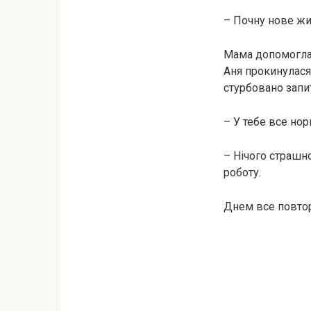
– Почну нове жи
Мама допомогла 
Аня прокинулася 
стурбовано запи
– У тебе все но
– Нічого страшно
роботу.
Днем все повтор