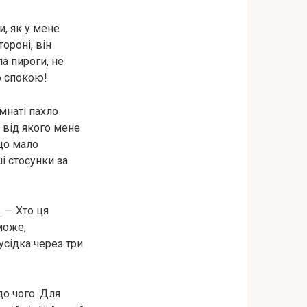
и, як у мене
ороні, він
а пироги, не
о спокою!
імнаті пахло
 від якого мене
 що мало
і стосунки за
. — Хто ця
може,
усідка через три
до чого. Для