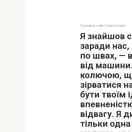
Головна
»
життєві історії
Я знайшов с
заради нас,
по швах, — 
від машини.
колючою, що
зірватися на
бути твоїм 
впевненістю
відвагу. Я д
тільки одна