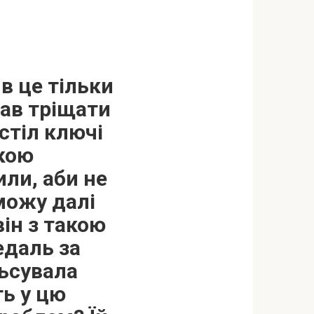
в це тільки
ав тріщати
стіл ключі
акою
или, аби не
 можу далі
ін з такою
едаль за
льсувала
ть у цю