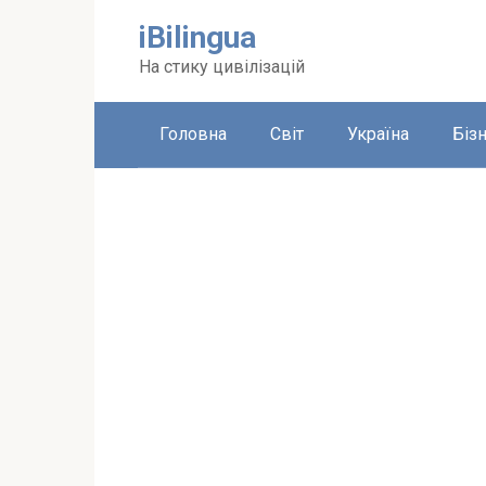
Перейти
iBilingua
до
вмісту
На стику цивілізацій
Головна
Світ
Україна
Біз