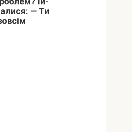
роблем? Їй-
валися: — Ти
зовсім