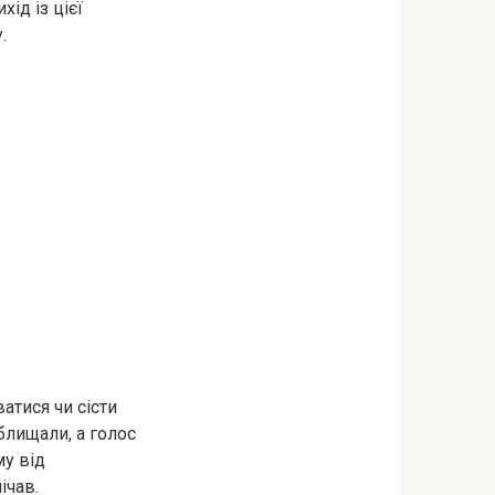
хід із цієї
.
ватися чи сісти
блищали, а голос
му від
ічав.