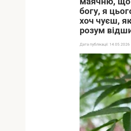
маячню, що 
богу, я цьог
хоч чуєш, я
розум відш
Дата публікації:
14.05.2026