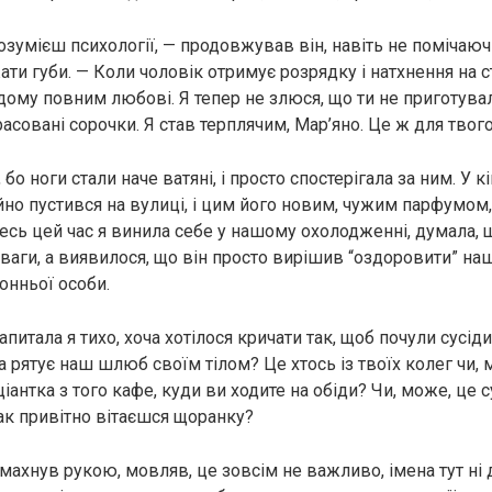
озумієш психології, — продовжував він, навіть не помічаюч
и губи. — Коли чоловік отримує розрядку і натхнення на ст
дому повним любові. Я тепер не злюся, що ти не приготувал
асовані сорочки. Я став терплячим, Мар’яно. Це ж для твог
, бо ноги стали наче ватяні, і просто спостерігала за ним. У к
но пустився на вулиці, і цим його новим, чужим парфумом,
Весь цей час я винила себе у нашому охолодженні, думала,
ваги, а виявилося, що він просто вирішив “оздоровити” наш
нньої особи.
запитала я тихо, хоча хотілося кричати так, щоб почули сусіди
а рятує наш шлюб своїм тілом? Це хтось із твоїх колег чи, 
антка з того кафе, куди ви ходите на обіди? Чи, може, це с
так привітно вітаєшся щоранку?
махнув рукою, мовляв, це зовсім не важливо, імена тут ні 