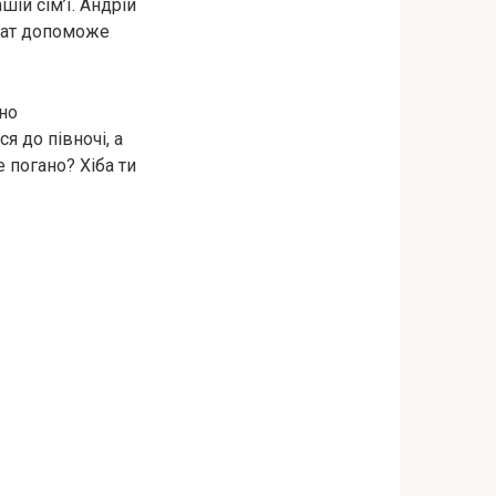
ій сім’ї. Андрій
рмат допоможе
йно
я до півночі, а
е погано? Хіба ти