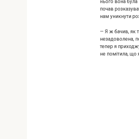
нього вона була 
почав розказува
нам уникнути ро
— Я ж бачив, як 
незадоволена, по
тепер я приходжу
не помітила, що 