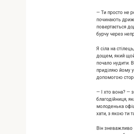
— Ти просто не р
починають дрижат
повертається до
бурчу через непр
Я сіла на стілець
дощем, який щой
почало нудити. 
приділяю йому у
допомогою сторо
— І хто вона? — 
благодійниця, як
молоденька офіці
хати, з якою ти 
Він зневажливо 