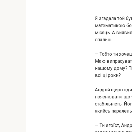
Я згадала той бук
математикою без
місяць. А виявил
спальні.
— Тобто ти хочеш
Маю випрасувати
нашому дому? Ти
всі ці роки?
Андрій щиро здив
пояснювати, що ч
стабільність. Йо
якийсь паралельн
— Ти егоїст, Анд