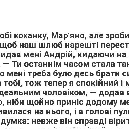
обі коханку, Мар’яно, але зроби
 щоб наш шлюб нарешті перест
видав мені Андрій, кидаючи на 
 — Ти останнім часом стала т
 мені треба було десь брати с
 тобі, тож тепер я спокійний і
ідеальним чоловіком, — додав в
, ніби щойно приніс додому м
ивилася на нього, і в голові пу
 думка: невже він справді віри