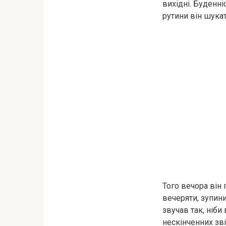
вихідні. Буденніс
рутини він шукат
Того вечора він 
вечеряти, зупини
звучав так, ніби
нескінченних зві