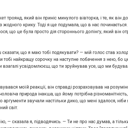
ет троянд, який він приніс минулого вівторка, і те, як він д
 жодного крику. Тоді я ще подумала, що в нас починаєтьс
ося, що це була просто дія стороннього допінгу, який він о
 сказати, що я маю тобі подякувати? — мій голос став холод
 тобі найкращу сорочку на наступне побачення з нею, бо ц
 взагалі усвідомлюєш, що ти зруйнував усе, що ми будува
увався моїй реакції, він справді розраховував на розумінн
оловіча природа інакша, що йому потрібна різноманітність,
го аргументи звучали настільки дико, що мені здалося, ніби
ий світ.
рію, — сказала я, підводячись. — Ти не про нас думав, а тільк