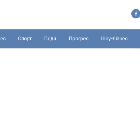
нес
Спорт
Події
Прогрес
Шоу-бізнес