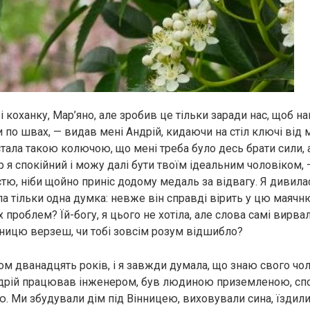
і коханку, Мар’яно, але зробив це тільки заради нас, щоб 
 по швах, — видав мені Андрій, кидаючи на стіл ключі від 
тала такою колючою, що мені треба було десь брати сили, 
ер я спокійний і можу далі бути твоїм ідеальним чоловіком, 
ю, ніби щойно приніс додому медаль за відвагу. Я дивилася
ла тільки одна думка: невже він справді вірить у цю маячн
х проблем? Їй-богу, я цього не хотіла, але слова самі вирвал
ітницю верзеш, чи тобі зовсім розум відшибло?
м дванадцять років, і я завжди думала, що знаю свого чол
дрій працював інженером, був людиною приземленою, спо
. Ми збудували дім під Вінницею, виховували сина, їздили