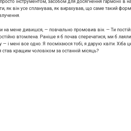
просто інструментом, засобом для досягнення гармонії в наш
ти, як він усе спланував, як вирахував, що саме такий фо
злучення.
ти на мене дивишся, — повчально промовив він. — Ти пості
стійно втомлена. Раніше я б почав сперечатися, ми б лаялис
 — і мені все одно. Я посміхаюся тобі, я дарую квіти. Хіба ц
я став кращим чоловіком за останній місяць?