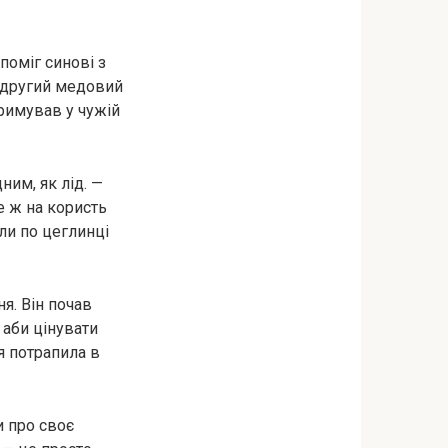
опоміг синові з
я другий медовий
тримував у чужій
ним, як лід. —
е ж на користь
ли по цеглинці
я. Він почав
 аби цінувати
 я потрапила в
и про своє