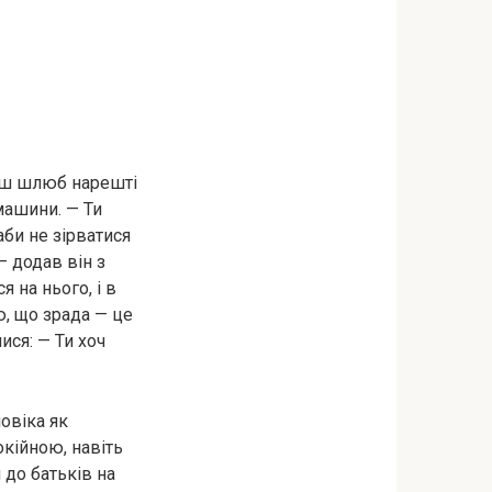
наш шлюб нарешті
машини. — Ти
аби не зірватися
— додав він з
 на нього, і в
ю, що зрада — це
ися: — Ти хоч
овіка як
кійною, навіть
 до батьків на