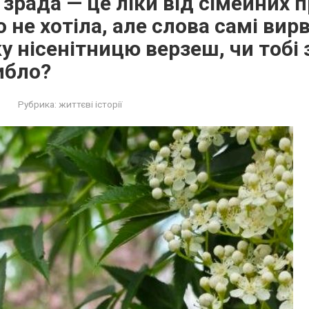
зрада — це ліки від сімейних п
о не хотіла, але слова самі вир
ку нісенітницю верзеш, чи тобі 
ибло?
Рубрика:
життєві історії