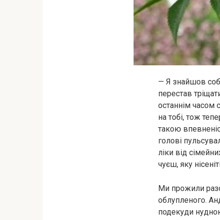
— Я знайшов соб
перестав тріщати
останнім часом с
на тобі, тож теп
такою впевненіст
голові пульсува
ліки від сімейни
чуєш, яку нісен
Ми прожили разо
облупленого. Ан
подекуди нудною