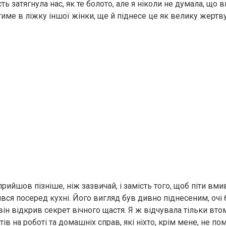
ть затягнула нас, як те болото, але я ніколи не думала, що ви
име в ліжку іншої жінки, ще й піднесе це як велику жертву
прийшов пізніше, ніж зазвичай, і замість того, щоб піти вми
вся посеред кухні. Його вигляд був дивно піднесеним, очі 
 він відкрив секрет вічного щастя. Я ж відчувала тільки вто
тів на роботі та домашніх справ, які ніхто, крім мене, не пом