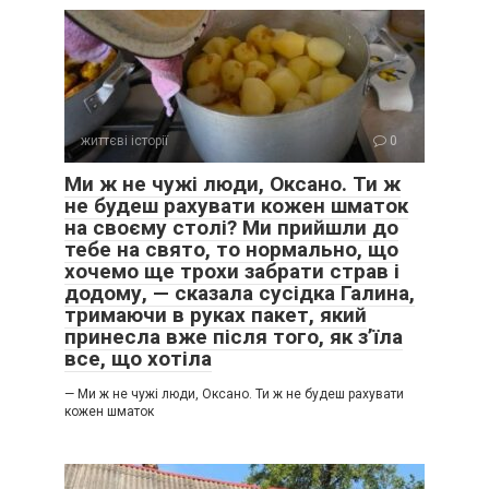
життєві історії
0
Ми ж не чужі люди, Оксано. Ти ж
не будеш рахувати кожен шматок
на своєму столі? Ми прийшли до
тебе на свято, то нормально, що
хочемо ще трохи забрати страв і
додому, — сказала сусідка Галина,
тримаючи в руках пакет, який
принесла вже після того, як з’їла
все, що хотіла
— Ми ж не чужі люди, Оксано. Ти ж не будеш рахувати
кожен шматок