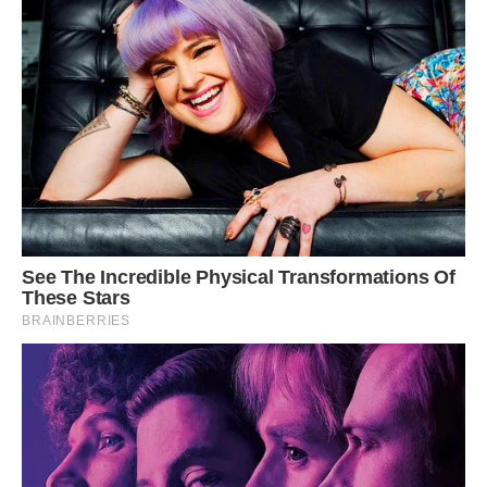
Зустрілися ми з нею тільки другого січня. Дівчина боязко
пошкребли в двері і несміливо зайшла в кімнату. Вона
була якась інша. Начебто все та ж, але інша.
Ми сіли пити чай.
– тіточко Валерочка, можна з вами посекретничати? –
тихенько запитала Юлька.
– Звичайно, – відчувши недобре, сказала я.
– Пам’ятаєте, я розповідала, що за мною доглядає
хлопець, брат моєї подруги по технікуму? Ми ще з ним
пішки через все місто йшли місяць назад пізно вночі. І
мама сильно за мене переживала тоді, – сказала Юлька.