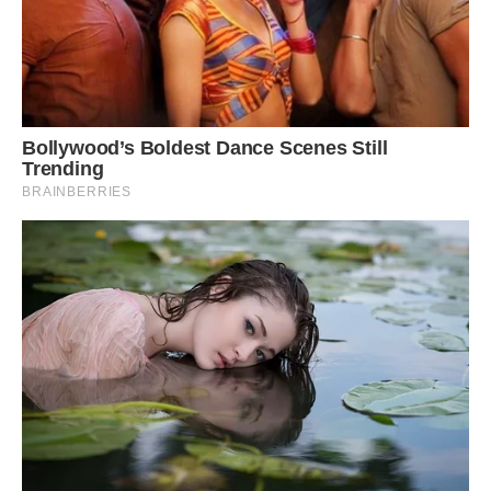
А в той момент Юлька проявила чудеса дочірньої любові.
Вона поїхала з матір’ю в травмпункт, привезла її назад
додому і всю ніч не відходила від маминого ліжка. Зате
прощального побачення не вийшло.
– А пам’ятаєш Рому? – запитала я мою гостю, коли,
зручно розташувавшись на дивані, ми вирішили ще
пропустити по чашечці кави.
– Ну звичайно, це ж моя перша любов була. Я його якось
раз бачила випадково в Москві. Повненький, лисуватий. І,
що найсмішніше, – на півголови нижче мене. Мені ж
п’ятнадцять тоді було, і я ще зросла. – Вона засміялася. –
Але ж ви мали рацію, коли переконували мене, що пройде
якийсь час і я зі сміхом буду згадувати цю історію.
І тут я їй відкрила таємницю нашого з Ніною змови.
– Ну, мамусю, ну, партизанка, – захихотіла моя гостя. –
Так до цього часу вона мені нічого не розповіла. А я ж і