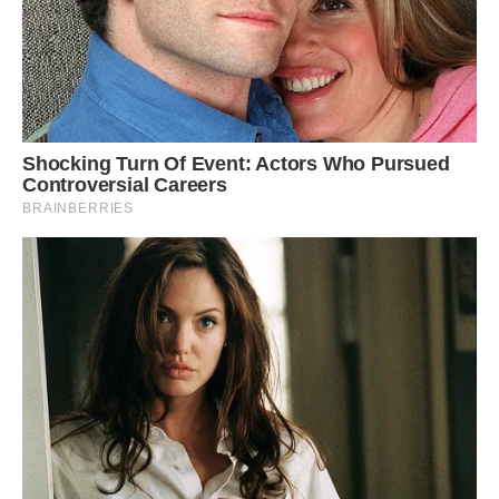
завтра вона піде до нього на останнє побачення.
– І не треба мене відмовляти, – схлипувала вона. – Я
залишуся з ним на ніч, щоб запам’ятати назавжди.
Сяк-так я заспокоїла подружку свою юну. Напоїла чаєм, в
який непомітно підлила настоянки пустирника.