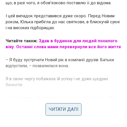
що, в разі чого, я обов’язково поставлю її до відома.
І цей випадок представився дуже скоро. Перед Новим
роком, Юлька прибігла до нас святкове, в блискучій сукні
і на високих підборищах.
Читайте також:
Здав в будинок для людей похилого
віку. Останні слова мами перевернули все його життя
– Я буду зустрічати Новий рік в компанії друзів. Батьки
відпустили, – похвалилася вона.
Я в свою чергу побажала їй успіху і не дуже щедрих
бенкетів.
– Гаразд вам, – фиркнула дівчисько. – Подумаєш … Мені
навіть мама дозволила ковток шампанського під бій
ЧИТАТИ ДАЛІ
курантів.