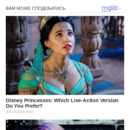
І, крутанувшісь перед дзеркалом, вона юркнула за двері.